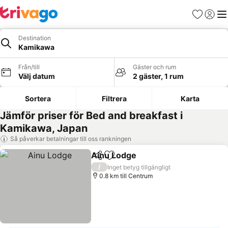
Favoriter
Logga 
Me
Destination
Kamikawa
Från/till
Gäster och rum
Välj datum
2 gäster, 1 rum
Sortera
Filtrera
Karta
Jämför priser för Bed and breakfast i
Kamikawa, Japan
Så påverkar betalningar till oss rankningen
Ainu Lodge
Dela
Lägg till i Mina Favoriter
/
Inget betyg tillgängligt
0.8 km till Centrum