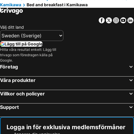
Kamikawa
Bed and breakfast i Kamikawa
Facebook
Twitter
Insta
Yo
Välj ditt land
Lägg till på Google
Hitta våra resultat enkelt: Lägg till
trivago som föredragen källa på
Google.
Företag
Våra produkter
Villkor och policyer
Support
Logga in för exklusiva medlemsförmåner