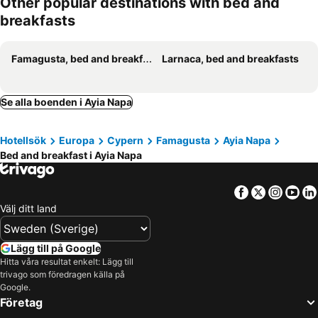
Other popular destinations with bed and
breakfasts
Famagusta, bed and breakfasts
Larnaca, bed and breakfasts
Se alla boenden i Ayia Napa
Hotellsök
Europa
Cypern
Famagusta
Ayia Napa
Bed and breakfast i Ayia Napa
Facebook
Twitter
Insta
Yo
Välj ditt land
Lägg till på Google
Hitta våra resultat enkelt: Lägg till
trivago som föredragen källa på
Google.
Företag