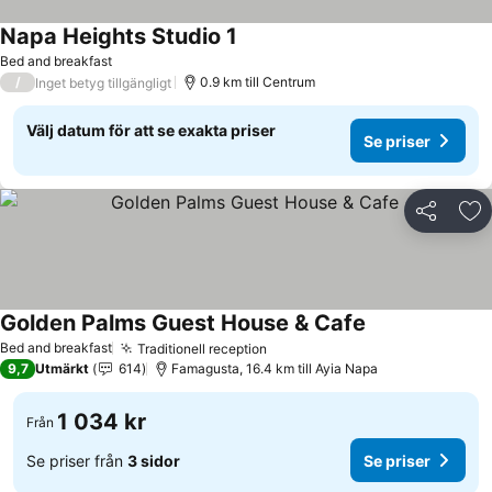
Napa Heights Studio 1
Se priser
Bed and breakfast
/
0.9 km till Centrum
Inget betyg tillgängligt
Välj datum för att se exakta priser
Se priser
Dela
Läg
Golden Palms Guest House & Cafe
Se priser
Bed and breakfast
Traditionell reception
Se priser
9,7
Utmärkt
614
Famagusta, 16.4 km till Ayia Napa
1 034 kr
Från
Se priser från
3 sidor
Se priser