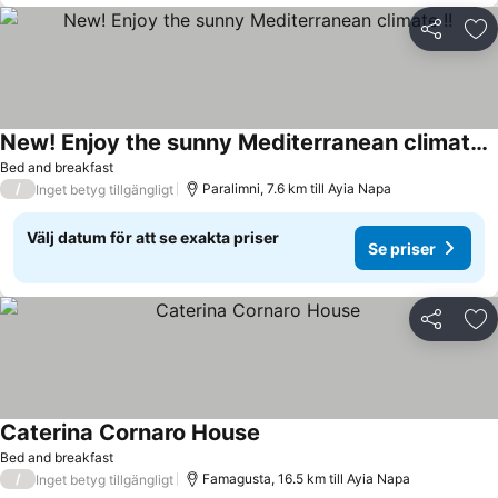
Dela
Läg
New! Enjoy the sunny Mediterranean climate !!
Se priser
Bed and breakfast
/
Paralimni, 7.6 km till Ayia Napa
Inget betyg tillgängligt
Välj datum för att se exakta priser
Se priser
Dela
Läg
Caterina Cornaro House
Se priser
Bed and breakfast
/
Famagusta, 16.5 km till Ayia Napa
Inget betyg tillgängligt