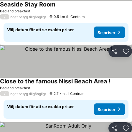
Seaside Stay Room
Se priser
Bed and breakfast
/
0.5 km till Centrum
Inget betyg tillgängligt
Välj datum för att se exakta priser
Se priser
Dela
Läg
Close to the famous Nissi Beach Area !
Se priser
Bed and breakfast
/
2.7 km till Centrum
Inget betyg tillgängligt
Välj datum för att se exakta priser
Se priser
Dela
Läg