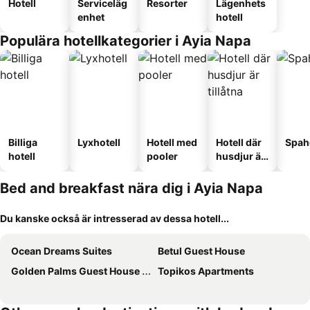
Hotell
Serviceläg
Resorter
Lägenhets
enhet
hotell
Populära hotellkategorier i Ayia Napa
Billiga
Lyxhotell
Hotell med
Hotell där
Spah
hotell
pooler
husdjur är
tillåtna
Bed and breakfast nära dig i Ayia Napa
Du kanske också är intresserad av dessa hotell...
Ocean Dreams Suites
Betul Guest House
Golden Palms Guest House & Cafe
Topikos Apartments