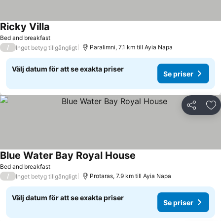
Ricky Villa
Se priser
Bed and breakfast
/
Paralimni, 7.1 km till Ayia Napa
Inget betyg tillgängligt
Välj datum för att se exakta priser
Se priser
Dela
Läg
Blue Water Bay Royal House
Se priser
Bed and breakfast
/
Protaras, 7.9 km till Ayia Napa
Inget betyg tillgängligt
Välj datum för att se exakta priser
Se priser