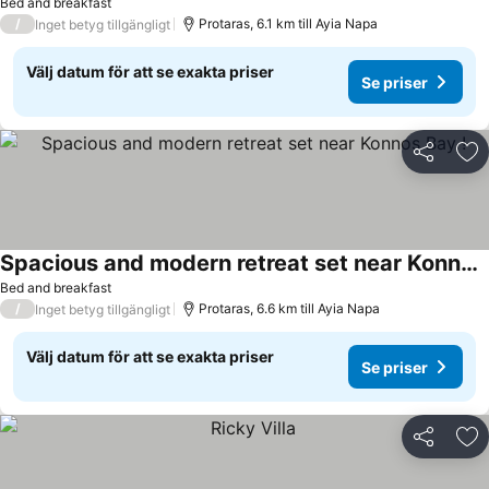
Bed and breakfast
/
Protaras, 6.1 km till Ayia Napa
Inget betyg tillgängligt
Välj datum för att se exakta priser
Se priser
Dela
Läg
Spacious and modern retreat set near Konnos Bay !
Se priser
Bed and breakfast
/
Protaras, 6.6 km till Ayia Napa
Inget betyg tillgängligt
Välj datum för att se exakta priser
Se priser
Dela
Läg