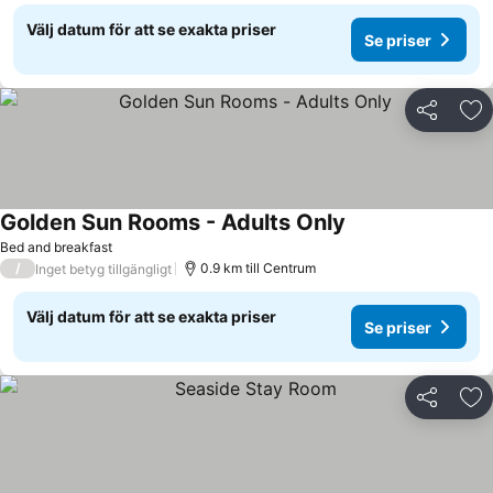
Välj datum för att se exakta priser
Se priser
Dela
Läg
Golden Sun Rooms - Adults Only
Se priser
Bed and breakfast
/
0.9 km till Centrum
Inget betyg tillgängligt
Välj datum för att se exakta priser
Se priser
Dela
Läg