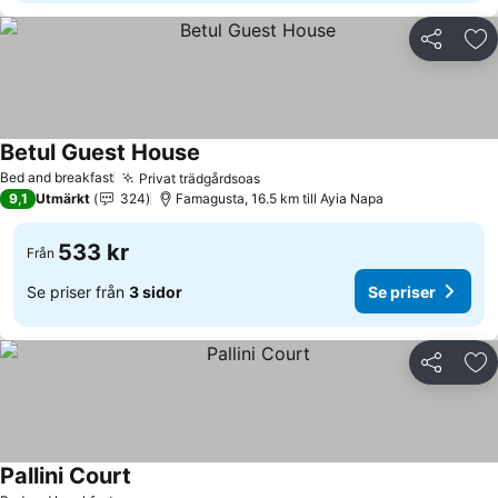
Dela
Läg
Betul Guest House
Se priser
Bed and breakfast
Privat trädgårdsoas
Se priser
9,1
Utmärkt
324
Famagusta, 16.5 km till Ayia Napa
533 kr
Från
Se priser från
3 sidor
Se priser
Dela
Läg
Pallini Court
Se priser