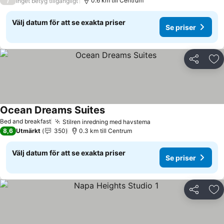
/
0.6 km till Centrum
Inget betyg tillgängligt
Välj datum för att se exakta priser
Se priser
Dela
Läg
Ocean Dreams Suites
Se priser
Bed and breakfast
Stilren inredning med havstema
Se priser
8,6
Utmärkt
350
0.3 km till Centrum
Välj datum för att se exakta priser
Se priser
Dela
Läg