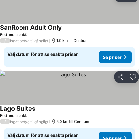
SanRoom Adult Only
Se priser
Bed and breakfast
/
1.0 km till Centrum
Inget betyg tillgängligt
Välj datum för att se exakta priser
Se priser
Dela
Läg
Lago Suites
Se priser
Bed and breakfast
/
5.0 km till Centrum
Inget betyg tillgängligt
Välj datum för att se exakta priser
Se priser