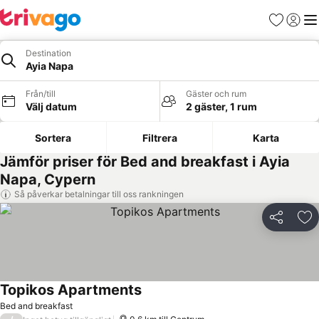
Favoriter
Logga 
Me
Destination
Ayia Napa
Från/till
Gäster och rum
Välj datum
2 gäster, 1 rum
Sortera
Filtrera
Karta
Jämför priser för Bed and breakfast i Ayia
Napa, Cypern
Så påverkar betalningar till oss rankningen
Dela
Läg
Topikos Apartments
Se priser
Bed and breakfast