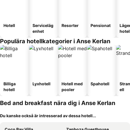
Hotell
Serviceläg
Resorter
Pensionat
Läge
enhet
hotel
Populära hotellkategorier i Anse Kerlan
Billiga
Lyxhotell
Hotell med
Spahotell
Stra
hotell
pooler
ell
Bed and breakfast nära dig i Anse Kerlan
Du kanske också är intresserad av dessa hotell...
Coco Bay Villa
Zanboza Guesthouse