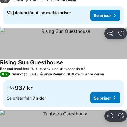
7,0
695
Praslin, 7.1 km till Anse Kerlan
Välj datum för att se exakta priser
Se priser
Dela
Läg
Rising Sun Guesthouse
Se priser
Bed and breakfast
Autentisk kreolsk middagsbuffé
Se priser
8,7
Utmärkt
651
Anse Réunion, 16.8 km till Anse Kerlan
937 kr
Från
Se priser från
7 sidor
Se priser
Dela
Läg