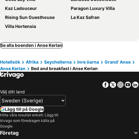
Kaz Ladouceur
Paragon Luxury Villa
Rising Sun Guesthouse
La Kaz Safran
Villa Hortensia
Se alla boenden i Anse Kerlan
Hotellsök
Afrika
Seychellerna
Inre öarna
Grand' Anse
Anse Kerlan
Bed and breakfast i Anse Kerlan
Facebook
Twitter
Insta
Yo
Välj ditt land
Lägg till på Google
Hitta våra resultat enkelt: Lägg till
trivago som föredragen källa på
Google.
Företag