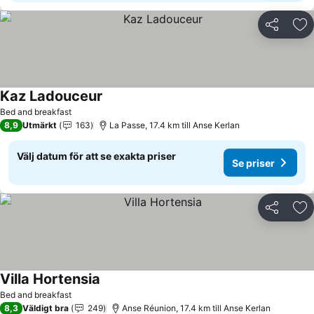
Dela
Läg
Kaz Ladouceur
Se priser
Bed and breakfast
8,9
Utmärkt
163
La Passe, 17.4 km till Anse Kerlan
Välj datum för att se exakta priser
Se priser
Dela
Läg
Villa Hortensia
Se priser
Bed and breakfast
8,3
Väldigt bra
249
Anse Réunion, 17.4 km till Anse Kerlan