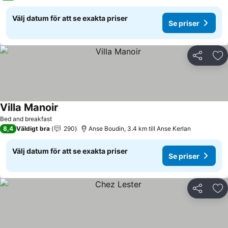
Välj datum för att se exakta priser
Se priser
Dela
Läg
Villa Manoir
Se priser
Bed and breakfast
8,4
Väldigt bra
290
Anse Boudin, 3.4 km till Anse Kerlan
Välj datum för att se exakta priser
Se priser
Dela
Läg