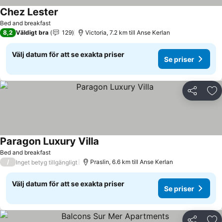
Chez Lester
Se priser
Bed and breakfast
8,2
Väldigt bra
129
Victoria, 7.2 km till Anse Kerlan
Välj datum för att se exakta priser
Se priser
Dela
Läg
Paragon Luxury Villa
Se priser
Bed and breakfast
/
Praslin, 6.6 km till Anse Kerlan
Inget betyg tillgängligt
Välj datum för att se exakta priser
Se priser