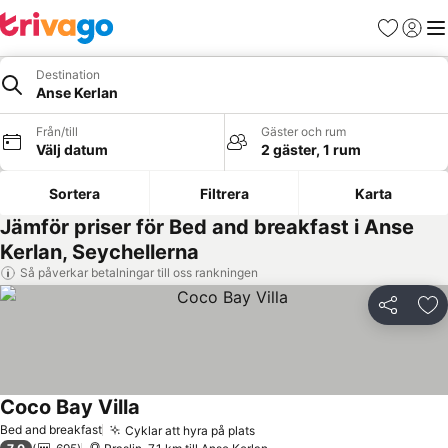
Favoriter
Logga 
Me
Destination
Anse Kerlan
Från/till
Gäster och rum
Välj datum
2 gäster, 1 rum
Sortera
Filtrera
Karta
Jämför priser för Bed and breakfast i Anse
Kerlan, Seychellerna
Så påverkar betalningar till oss rankningen
Dela
Läg
Coco Bay Villa
Se priser
Bed and breakfast
Cyklar att hyra på plats
Se priser