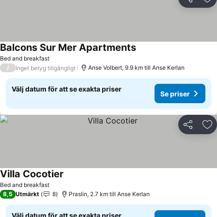
Dela
Läg
Balcons Sur Mer Apartments
Se priser
Bed and breakfast
/
Anse Volbert, 9.9 km till Anse Kerlan
Inget betyg tillgängligt
Välj datum för att se exakta priser
Se priser
Dela
Läg
Villa Cocotier
Se priser
Bed and breakfast
8,5
Utmärkt
8
Praslin, 2.7 km till Anse Kerlan
Välj datum för att se exakta priser