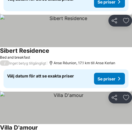
Se priser
Dela
Läg
Sibert Residence
Se priser
Bed and breakfast
/
Anse Réunion, 17.1 km till Anse Kerlan
Inget betyg tillgängligt
Välj datum för att se exakta priser
Se priser
Dela
Läg
Villa D'amour
Se priser