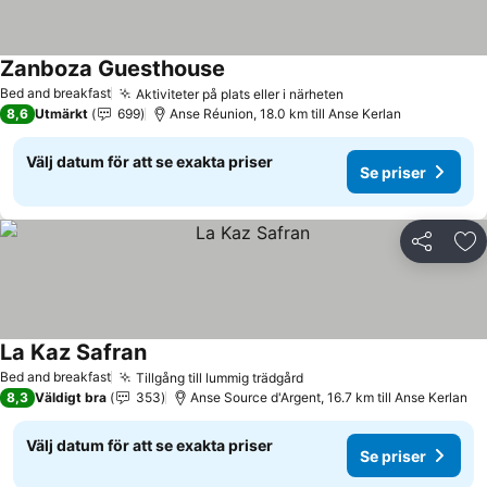
Zanboza Guesthouse
Se priser
Bed and breakfast
Aktiviteter på plats eller i närheten
Se priser
8,6
Utmärkt
699
Anse Réunion, 18.0 km till Anse Kerlan
Välj datum för att se exakta priser
Se priser
Dela
Läg
La Kaz Safran
Se priser
Bed and breakfast
Tillgång till lummig trädgård
Se priser
8,3
Väldigt bra
353
Anse Source d'Argent, 16.7 km till Anse Kerlan
Välj datum för att se exakta priser
Se priser