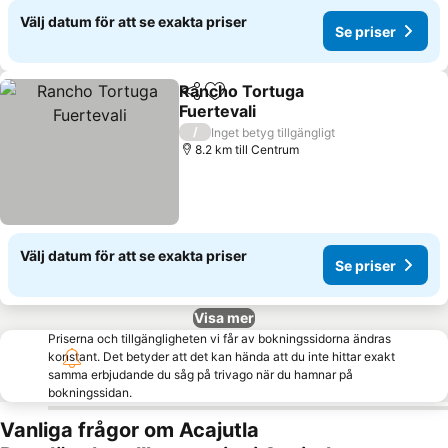
Välj datum för att se exakta priser
Se priser
Rancho Tortuga
Dela
Lägg till i Mina Favoriter
Fuertevali
Se priser
/
Inget betyg tillgängligt
8.2 km till Centrum
Välj datum för att se exakta priser
Se priser
Visa mer
Priserna och tillgängligheten vi får av bokningssidorna ändras
konstant. Det betyder att det kan hända att du inte hittar exakt
samma erbjudande du såg på trivago när du hamnar på
bokningssidan.
Vanliga frågor om Acajutla