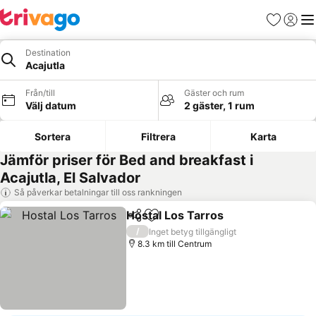
Favoriter
Logga 
Me
Destination
Acajutla
Från/till
Gäster och rum
Välj datum
2 gäster, 1 rum
Sortera
Filtrera
Karta
Jämför priser för Bed and breakfast i
Acajutla, El Salvador
Så påverkar betalningar till oss rankningen
Hostal Los Tarros
Dela
Lägg till i Mina Favoriter
Se priser
/
Inget betyg tillgängligt
8.3 km till Centrum