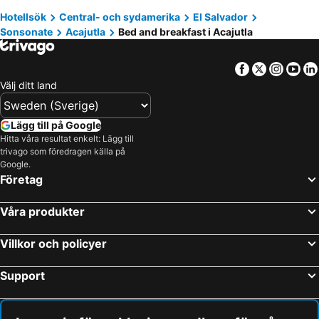
Hotellsök
Central- och sydamerika
El Salvador
Sonsonate
Acajutla
Bed and breakfast i Acajutla
Facebook
Twitter
Insta
Yo
Välj ditt land
Lägg till på Google
Hitta våra resultat enkelt: Lägg till
trivago som föredragen källa på
Google.
Företag
Våra produkter
Villkor och policyer
Support