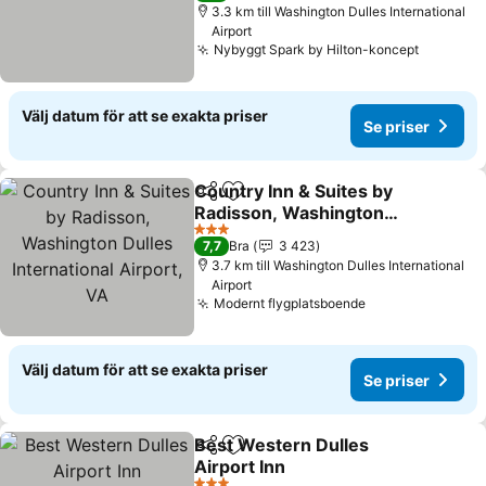
3.3 km till Washington Dulles International
Airport
Nybyggt Spark by Hilton-koncept
Välj datum för att se exakta priser
Se priser
Country Inn & Suites by
Dela
Lägg till i Mina Favoriter
Radisson, Washington
Dulles International
3 Stjärnor
7,7
Bra
3 423
Airport, VA
3.7 km till Washington Dulles International
Airport
Modernt flygplatsboende
Välj datum för att se exakta priser
Se priser
Best Western Dulles
Dela
Lägg till i Mina Favoriter
Airport Inn