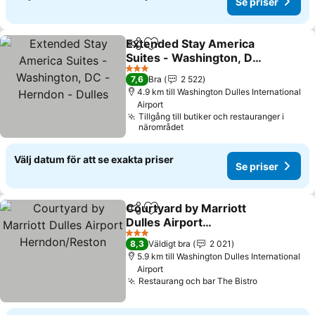
Se priser
Extended Stay America
Dela
Lägg till i Mina Favoriter
Suites - Washington, DC -
Herndon - Dulles
3 Stjärnor
7,6
Bra
2 522
4.9 km till Washington Dulles International
Airport
Tillgång till butiker och restauranger i
närområdet
Välj datum för att se exakta priser
Se priser
Courtyard by Marriott
Dela
Lägg till i Mina Favoriter
Dulles Airport
Herndon/Reston
3 Stjärnor
8,3
Väldigt bra
2 021
5.9 km till Washington Dulles International
Airport
Restaurang och bar The Bistro