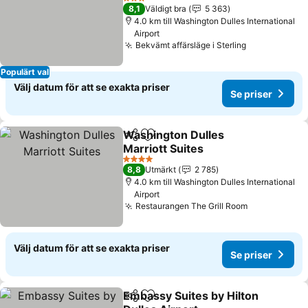
3 Stjärnor
8,1
Väldigt bra
5 363
4.0 km till Washington Dulles International
Airport
Bekvämt affärsläge i Sterling
Populärt val
Välj datum för att se exakta priser
Se priser
Washington Dulles
Dela
Lägg till i Mina Favoriter
Marriott Suites
4 Stjärnor
8,8
Utmärkt
2 785
4.0 km till Washington Dulles International
Airport
Restaurangen The Grill Room
Välj datum för att se exakta priser
Se priser
Embassy Suites by Hilton
Dela
Lägg till i Mina Favoriter