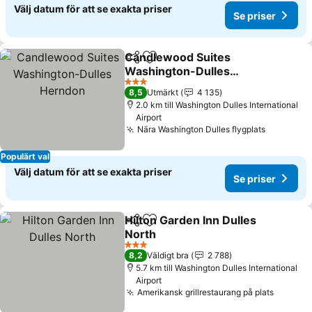
Välj datum för att se exakta priser
Se priser
Candlewood Suites
Dela
Lägg till i Mina Favoriter
Washington-Dulles
Herndon
3 Stjärnor
8,5
Utmärkt
4 135
2.0 km till Washington Dulles International
Airport
Nära Washington Dulles flygplats
Populärt val
Välj datum för att se exakta priser
Se priser
Hilton Garden Inn Dulles
Dela
Lägg till i Mina Favoriter
North
3 Stjärnor
8,2
Väldigt bra
2 788
5.7 km till Washington Dulles International
Airport
Amerikansk grillrestaurang på plats