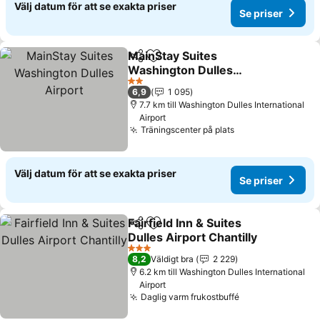
Välj datum för att se exakta priser
Se priser
MainStay Suites
Dela
Lägg till i Mina Favoriter
Washington Dulles
Airport
2 Stjärnor
6,9
1 095
7.7 km till Washington Dulles International
Airport
Träningscenter på plats
Välj datum för att se exakta priser
Se priser
Fairfield Inn & Suites
Dela
Lägg till i Mina Favoriter
Dulles Airport Chantilly
3 Stjärnor
8,2
Väldigt bra
2 229
6.2 km till Washington Dulles International
Airport
Daglig varm frukostbuffé