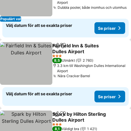
Airport
Dubbla pooler, både inomhus och utomhus
Populärt val
Välj datum för att se exakta priser
Se priser
Fairfield Inn & Suites
Dela
Lägg till i Mina Favoriter
Dulles Airport
3 Stjärnor
8,5
Utmärkt
2 760
3.3 km till Washington Dulles International
Airport
Nära Cracker Barrel
Välj datum för att se exakta priser
Se priser
Spark by Hilton Sterling
Dela
Lägg till i Mina Favoriter
Dulles Airport
3 Stjärnor
8,1
Väldigt bra
1 421