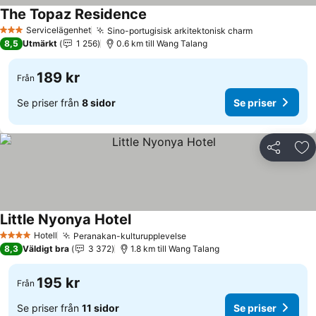
The Topaz Residence
Servicelägenhet
Sino-portugisisk arkitektonisk charm
3 Stjärnor
8,5
Utmärkt
1 256
0.6 km till Wang Talang
189 kr
Från
Se priser från
8 sidor
Se priser
Dela
Läg
Little Nyonya Hotel
Hotell
Peranakan-kulturupplevelse
4 Stjärnor
8,3
Väldigt bra
3 372
1.8 km till Wang Talang
195 kr
Från
Se priser från
11 sidor
Se priser