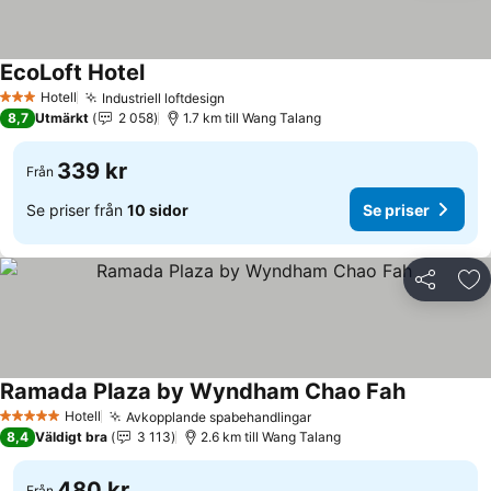
EcoLoft Hotel
Hotell
Industriell loftdesign
3 Stjärnor
8,7
Utmärkt
2 058
1.7 km till Wang Talang
339 kr
Från
Se priser från
10 sidor
Se priser
Dela
Läg
Ramada Plaza by Wyndham Chao Fah
Hotell
Avkopplande spabehandlingar
5 Stjärnor
8,4
Väldigt bra
3 113
2.6 km till Wang Talang
480 kr
Från