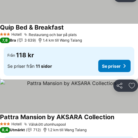
Quip Bed & Breakfast
Hotell
Restaurang och bar på plats
3 Stjärnor
7,8
Bra
3 639
1.4 km till Wang Talang
118 kr
Från
Se priser från
11 sidor
Se priser
Dela
Läg
Pattra Mansion by AKSARA Collection
Hotell
Välskött utomhuspool
3 Stjärnor
8,4
Utmärkt
712
1.2 km till Wang Talang