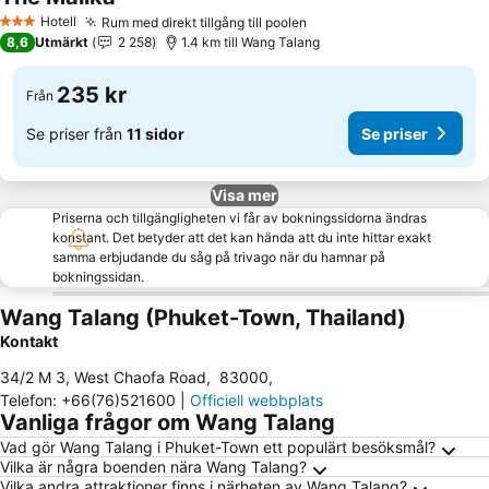
Hotell
Rum med direkt tillgång till poolen
3 Stjärnor
8,6
Utmärkt
2 258
1.4 km till Wang Talang
235 kr
Från
Se priser från
11 sidor
Se priser
Visa mer
Priserna och tillgängligheten vi får av bokningssidorna ändras
konstant. Det betyder att det kan hända att du inte hittar exakt
samma erbjudande du såg på trivago när du hamnar på
bokningssidan.
Wang Talang (Phuket-Town, Thailand)
Kontakt
34/2 M 3, West Chaofa Road
,
83000
,
Telefon
:
+66(76)521600
|
Officiell webbplats
Vanliga frågor om Wang Talang
Vad gör Wang Talang i Phuket-Town ett populärt besöksmål?
Vilka är några boenden nära Wang Talang?
Vilka andra attraktioner finns i närheten av Wang Talang?