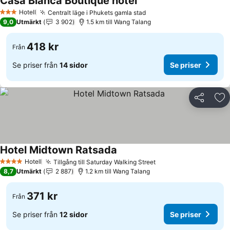
Casa Blanca Boutique hotel
Hotell
Centralt läge i Phukets gamla stad
3 Stjärnor
9,0
Utmärkt
3 902
1.5 km till Wang Talang
418 kr
Från
Se priser från
14 sidor
Se priser
Dela
Läg
Hotel Midtown Ratsada
Hotell
Tillgång till Saturday Walking Street
4 Stjärnor
8,7
Utmärkt
2 887
1.2 km till Wang Talang
371 kr
Från
Se priser från
12 sidor
Se priser