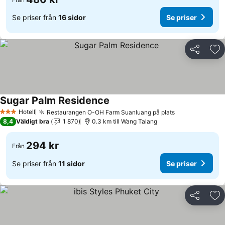
Se priser från
16 sidor
Se priser
Dela
Läg
Sugar Palm Residence
Hotell
Restaurangen O-OH Farm Suanluang på plats
3 Stjärnor
8,4
Väldigt bra
1 870
0.3 km till Wang Talang
294 kr
Från
Se priser från
11 sidor
Se priser
Dela
Läg