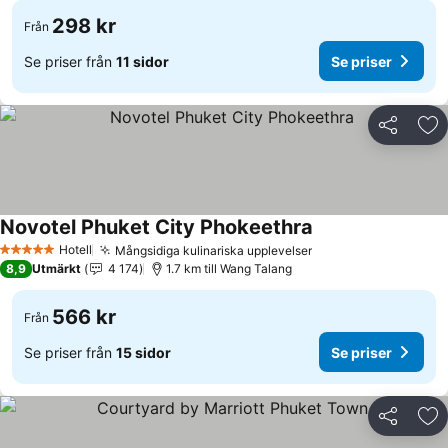
298 kr
Från
Se priser från
11 sidor
Se priser
Dela
Läg
Novotel Phuket City Phokeethra
Hotell
Mångsidiga kulinariska upplevelser
5 Stjärnor
8,9
Utmärkt
4 174
1.7 km till Wang Talang
566 kr
Från
Se priser från
15 sidor
Se priser
Dela
Läg