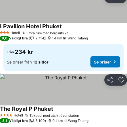
Dela
Läg
I Pavilion Hotel Phuket
Hotell
Stora rum med bergsutsikt
3 Stjärnor
8,0
Väldigt bra
2 714
1.4 km till Wang Talang
234 kr
Från
Se priser från
12 sidor
Se priser
Dela
Läg
The Royal P Phuket
Hotell
Takpool med utsikt över staden
4 Stjärnor
8,1
Väldigt bra
3 100
0.1 km till Wang Talang