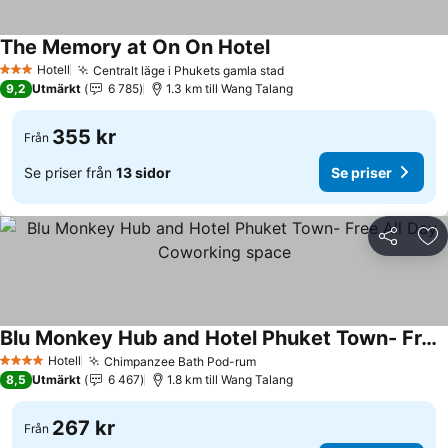
The Memory at On On Hotel
Hotell
Centralt läge i Phukets gamla stad
3 Stjärnor
9,2
Utmärkt
6 785
1.3 km till Wang Talang
355 kr
Från
Se priser från
13 sidor
Se priser
Dela
Läg
Blu Monkey Hub and Hotel Phuket Town- Free All Day Coworking space
Hotell
Chimpanzee Bath Pod-rum
4 Stjärnor
8,5
Utmärkt
6 467
1.8 km till Wang Talang
267 kr
Från