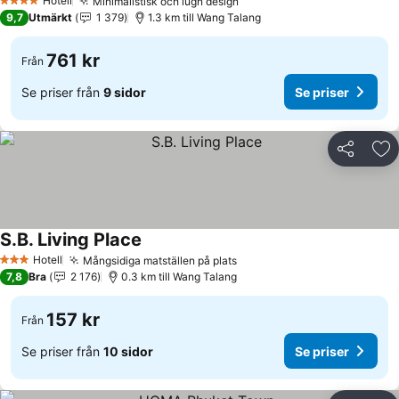
Hotell
Minimalistisk och lugn design
4 Stjärnor
9,7
Utmärkt
1 379
1.3 km till Wang Talang
761 kr
Från
Se priser från
9 sidor
Se priser
Dela
Läg
S.B. Living Place
Hotell
Mångsidiga matställen på plats
3 Stjärnor
7,8
Bra
2 176
0.3 km till Wang Talang
157 kr
Från
Se priser från
10 sidor
Se priser