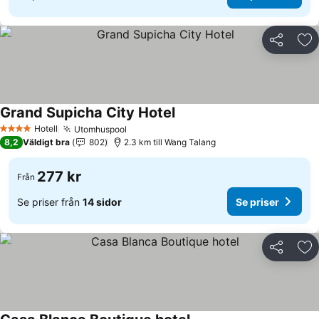
Dela
Läg
Grand Supicha City Hotel
Hotell
Utomhuspool
4 Stjärnor
8,2
Väldigt bra
802
2.3 km till Wang Talang
277 kr
Från
Se priser från
14 sidor
Se priser
Dela
Läg