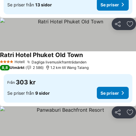
Se priser från
13 sidor
Se priser
Dela
Läg
Ratri Hotel Phuket Old Town
Hotell
Dagliga livemusikframträdanden
4 Stjärnor
8,8
Utmärkt
2 586
1.2 km till Wang Talang
303 kr
Från
Se priser från
9 sidor
Se priser
Dela
Läg