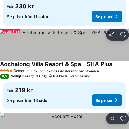
230 kr
Från
Se priser från
11 sidor
Se priser
Populärt val
Dela
Läg
Aochalong Villa Resort & Spa - SHA Plus
Resort
Fisk- och skaldjursrestaurang vid stranden
4 Stjärnor
8,2
Väldigt bra
3 674
6.4 km till Wang Talang
219 kr
Från
Se priser från
14 sidor
Se priser
Dela
Läg