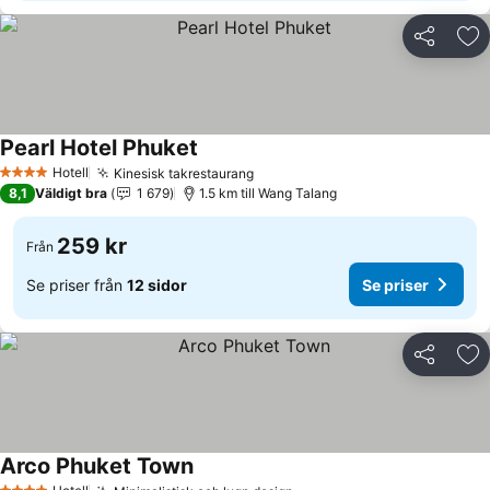
Dela
Läg
Pearl Hotel Phuket
Hotell
Kinesisk takrestaurang
4 Stjärnor
8,1
Väldigt bra
1 679
1.5 km till Wang Talang
259 kr
Från
Se priser från
12 sidor
Se priser
Dela
Läg
Arco Phuket Town