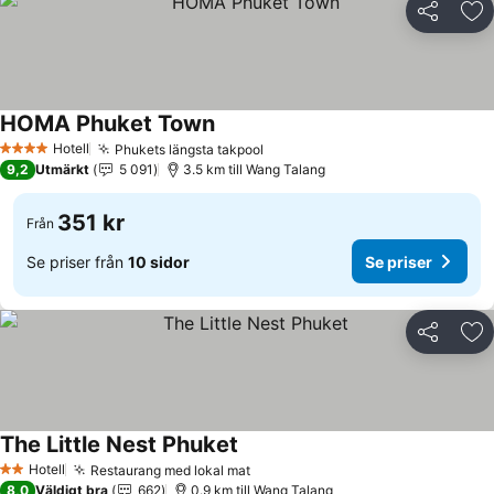
Dela
Läg
HOMA Phuket Town
Hotell
Phukets längsta takpool
4 Stjärnor
9,2
Utmärkt
5 091
3.5 km till Wang Talang
351 kr
Från
Se priser från
10 sidor
Se priser
Dela
Läg
The Little Nest Phuket
Hotell
Restaurang med lokal mat
2 Stjärnor
8,0
Väldigt bra
662
0.9 km till Wang Talang