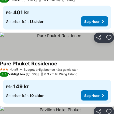
8,9
Utmärkt
2 927
1.4 km till Wang Talang
401 kr
Från
Se priser från
13 sidor
Se priser
Dela
Läg
Pure Phuket Residence
Hotell
Budgetvänligt boende nära gamla stan
3 Stjärnor
8,3
Väldigt bra
368
0.3 km till Wang Talang
149 kr
Från
Se priser från
10 sidor
Se priser