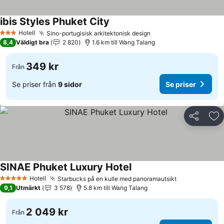
ibis Styles Phuket City
Hotell
Sino-portugisisk arkitektonisk design
3 Stjärnor
8,4
Väldigt bra
2 820
1.6 km till Wang Talang
349 kr
Från
Se priser från
9 sidor
Se priser
Dela
Läg
SINAE Phuket Luxury Hotel
Hotell
Starbucks på en kulle med panoramautsikt
5 Stjärnor
9,1
Utmärkt
3 578
5.8 km till Wang Talang
2 049 kr
Från