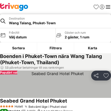
Favoriter
Logga 
Me
Destination
Wang Talang, Phuket-Town
Från/till
Gäster och rum
Välj datum
2 gäster, 1 rum
Sortera
Filtrera
Karta
Boenden i Phuket-Town nära Wang Talang
(Phuket-Town, Thailand)
Så påverkar betalningar till oss rankningen
Populärt val
Dela
Läg
Seabed Grand Hotel Phuket
Hotell
Bekvämt läge i Phuket stad
5 Stjärnor