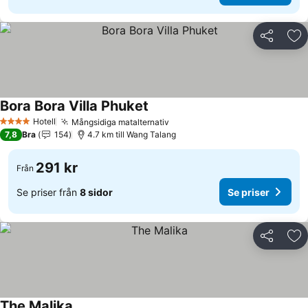
Dela
Läg
Bora Bora Villa Phuket
Hotell
Mångsidiga matalternativ
4 Stjärnor
7,8
Bra
154
4.7 km till Wang Talang
291 kr
Från
Se priser från
8 sidor
Se priser
Dela
Läg
The Malika