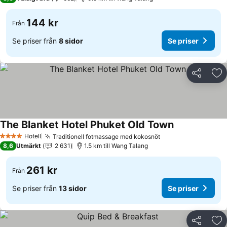
144 kr
Från
Se priser från
8 sidor
Se priser
Dela
Läg
The Blanket Hotel Phuket Old Town
Hotell
Traditionell fotmassage med kokosnöt
4 Stjärnor
8,6
Utmärkt
2 631
1.5 km till Wang Talang
261 kr
Från
Se priser från
13 sidor
Se priser
Dela
Läg