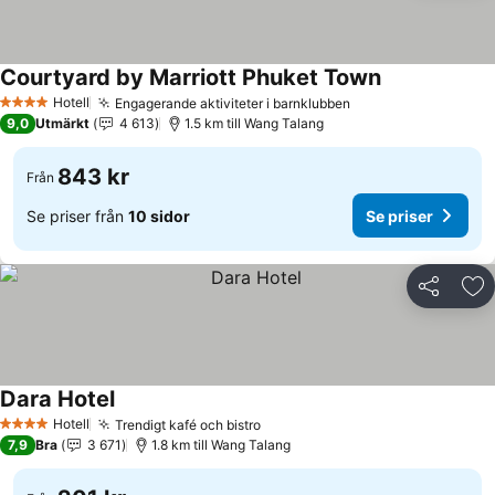
Courtyard by Marriott Phuket Town
Hotell
Engagerande aktiviteter i barnklubben
4 Stjärnor
9,0
Utmärkt
4 613
1.5 km till Wang Talang
843 kr
Från
Se priser från
10 sidor
Se priser
Dela
Läg
Dara Hotel
Hotell
Trendigt kafé och bistro
4 Stjärnor
7,9
Bra
3 671
1.8 km till Wang Talang