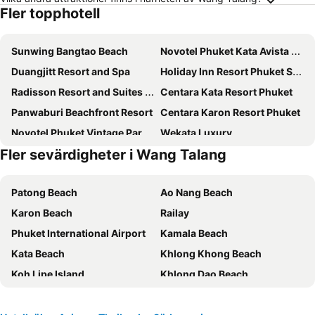
Fler topphotell
Sunwing Bangtao Beach
Novotel Phuket Kata Avista Resort & Spa
Duangjitt Resort and Spa
Holiday Inn Resort Phuket Surin Beach By Ihg
Radisson Resort and Suites Phuket
Centara Kata Resort Phuket
Panwaburi Beachfront Resort
Centara Karon Resort Phuket
Novotel Phuket Vintage Park Resort
Wekata Luxury
Fler sevärdigheter i Wang Talang
Holiday Inn Resort Phuket Karon Beach
Modern Living Hotel
Best Western Premier Bangtao Beach Resort & Spa
Tropica Bungalow Beach Hotel
Patong Beach
Ao Nang Beach
Novotel Phuket Kamala Beach
Wabi Sabi Boutique Hotel
Karon Beach
Railay
Aspery Hotel
Pamookkoo Resort
Phuket International Airport
Kamala Beach
Rattana Beach Hotel
The Royal Paradise Hotel & Spa
Kata Beach
Khlong Khong Beach
Radisson RED Phuket Patong Beach
The Yama Hotel Phuket
Koh Lipe Island
Khlong Dao Beach
Hyatt Regency Phuket Resort
Andamantra Resort and Villa Phuket
Krabi Airport
Khao Sok nationalpark
Pullman Phuket Karon Beach Resort
Thavorn Palm Beach Resort
Koh Racha Yai
Phuket Stunt Show