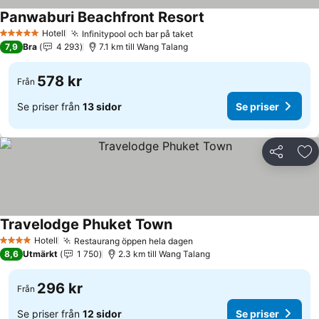
Panwaburi Beachfront Resort
Hotell
Infinitypool och bar på taket
5 Stjärnor
7,9
Bra
4 293
7.1 km till Wang Talang
578 kr
Från
Se priser från
13 sidor
Se priser
Dela
Läg
Travelodge Phuket Town
Hotell
Restaurang öppen hela dagen
4 Stjärnor
8,6
Utmärkt
1 750
2.3 km till Wang Talang
296 kr
Från
Se priser från
12 sidor
Se priser