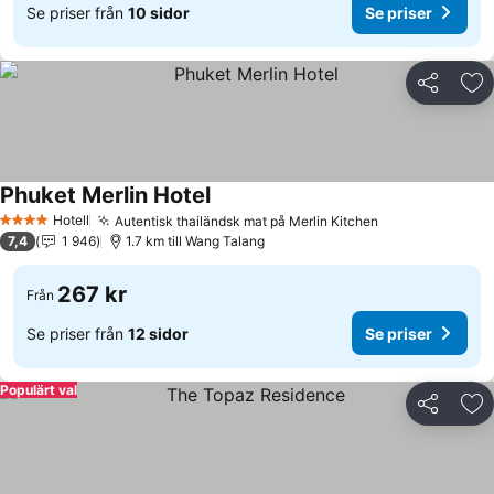
Se priser från
10 sidor
Se priser
Dela
Läg
Phuket Merlin Hotel
Hotell
Autentisk thailändsk mat på Merlin Kitchen
4 Stjärnor
7,4
1 946
1.7 km till Wang Talang
267 kr
Från
Se priser från
12 sidor
Se priser
Populärt val
Dela
Läg