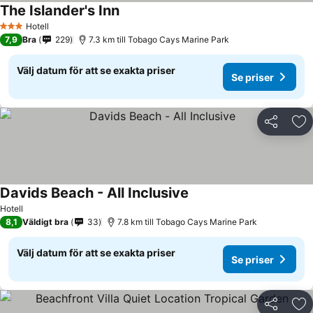
The Islander's Inn
Hotell
3 Stjärnor
7,9
Bra
229
7.3 km till Tobago Cays Marine Park
Välj datum för att se exakta priser
Se priser
Dela
Läg
Davids Beach - All Inclusive
Hotell
8,1
Väldigt bra
33
7.8 km till Tobago Cays Marine Park
Välj datum för att se exakta priser
Se priser
Dela
Läg