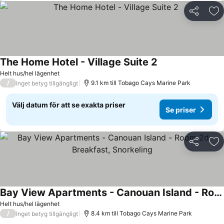
Dela
Läg
The Home Hotel - Village Suite 2
Helt hus/hel lägenhet
/
9.1 km till Tobago Cays Marine Park
Inget betyg tillgängligt
Välj datum för att se exakta priser
Se priser
Dela
Läg
Bay View Apartments - Canouan Island - Room 2d - Breakfast, Snorkeling
Helt hus/hel lägenhet
/
8.4 km till Tobago Cays Marine Park
Inget betyg tillgängligt