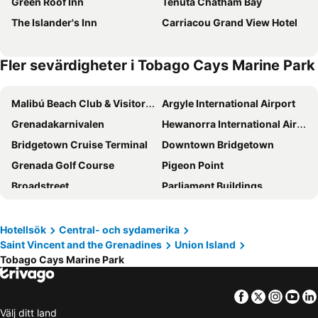
Green Roof Inn
Tenuta Chatham Bay
The Islander's Inn
Carriacou Grand View Hotel
Fler sevärdigheter i Tobago Cays Marine Park
Malibú Beach Club & Visitors Center
Argyle International Airport
Grenadakarnivalen
Hewanorra International Airport
Bridgetown Cruise Terminal
Downtown Bridgetown
Grenada Golf Course
Pigeon Point
Broadstreet
Parliament Buildings
Tobago Cays Marine Park
Cruise Ship Terminals
Swan Street
The Cathedral Church of Saint Michaels and All Angels
Hotellsök
Central- och sydamerika
Saint Vincent and the Grenadines
Union Island
Harrison's Cave
Wildlife Reserve
Tobago Cays Marine Park
Canouan Airport
Lauriston Airport
Mustique Airport
Princess Margaret Beach
Facebook
Twitter
Insta
Yo
Dougladston Estate & Barracks
St George's Market Place
Välj ditt land