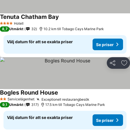
Tenuta Chatham Bay
Hotell
4 Stjärnor
8,7
Utmärkt
32
10.2 km till Tobago Cays Marine Park
Välj datum för att se exakta priser
Se priser
Dela
Läg
Bogles Round House
Servicelägenhet
Exceptionell restaurangbesök
2 Stjärnor
9,1
Utmärkt
317
17.5 km till Tobago Cays Marine Park
Välj datum för att se exakta priser
Se priser