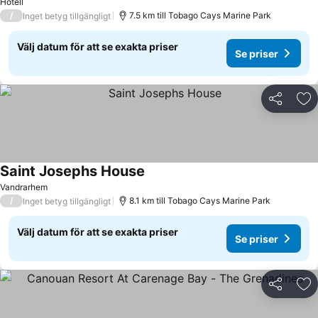
Hotell
/
7.5 km till Tobago Cays Marine Park
Inget betyg tillgängligt
Välj datum för att se exakta priser
Se priser
Dela
Läg
Saint Josephs House
Vandrarhem
/
8.1 km till Tobago Cays Marine Park
Inget betyg tillgängligt
Välj datum för att se exakta priser
Se priser
Dela
Läg