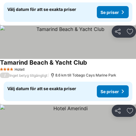
Välj datum för att se exakta priser
Se priser
Dela
Läg
Tamarind Beach & Yacht Club
Hotell
4 Stjärnor
/
8.6 km till Tobago Cays Marine Park
Inget betyg tillgängligt
Välj datum för att se exakta priser
Se priser
Dela
Läg