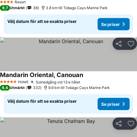
Resort
4 Stjärnor
9,7
Utmärkt
38
3.8 km till Tobago Cays Marine Park
Välj datum för att se exakta priser
Se priser
Dela
Läg
Mandarin Oriental, Canouan
Hotell
Solnedgång vid 13:e hålet
5 Stjärnor
9,4
Utmärkt
332
9.9 km till Tobago Cays Marine Park
Välj datum för att se exakta priser
Se priser
Dela
Läg