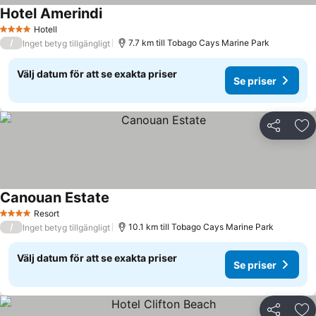
Hotel Amerindi
Hotell
4 Stjärnor
/
7.7 km till Tobago Cays Marine Park
Inget betyg tillgängligt
Välj datum för att se exakta priser
Se priser
Dela
Läg
Canouan Estate
Resort
4 Stjärnor
/
10.1 km till Tobago Cays Marine Park
Inget betyg tillgängligt
Välj datum för att se exakta priser
Se priser