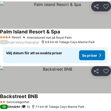
Dela
Läg
Palm Island Resort & Spa
Resort
Internationell mat på Royal Palm
4 Stjärnor
/
6.6 km till Tobago Cays Marine Park
Inget betyg tillgängligt
Välj datum för att se exakta priser
Se priser
Dela
Läg
Backstreet BNB
Servicelägenhet
2 Stjärnor
10
Utmärkt
3
7.1 km till Tobago Cays Marine Park