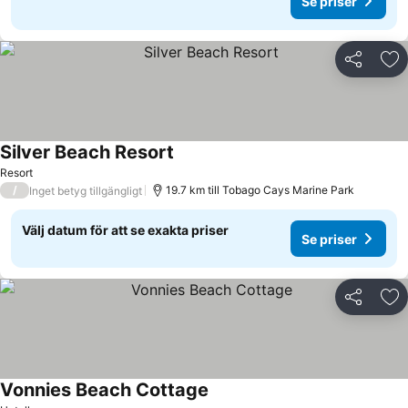
Se priser
Dela
Läg
Silver Beach Resort
Resort
/
19.7 km till Tobago Cays Marine Park
Inget betyg tillgängligt
Välj datum för att se exakta priser
Se priser
Dela
Läg
Vonnies Beach Cottage