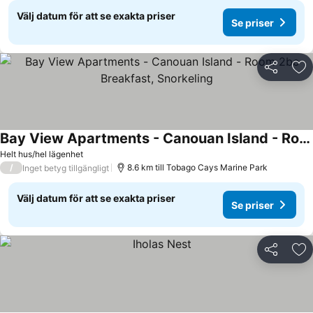
Välj datum för att se exakta priser
Se priser
Dela
Läg
Bay View Apartments - Canouan Island - Room 2bc Breakfast, Snorkeling
Helt hus/hel lägenhet
/
8.6 km till Tobago Cays Marine Park
Inget betyg tillgängligt
Välj datum för att se exakta priser
Se priser
Dela
Läg