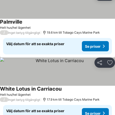
Palmville
Helt hus/hel lägenhet
/
19.6 km till Tobago Cays Marine Park
Inget betyg tillgängligt
Välj datum för att se exakta priser
Se priser
Dela
Läg
White Lotus in Carriacou
Helt hus/hel lägenhet
/
17.9 km till Tobago Cays Marine Park
Inget betyg tillgängligt
Välj datum för att se exakta priser
Se priser