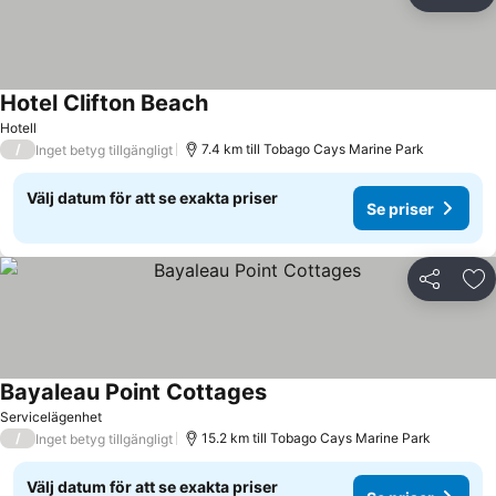
Dela
Läg
Hotel Clifton Beach
Hotell
/
7.4 km till Tobago Cays Marine Park
Inget betyg tillgängligt
Välj datum för att se exakta priser
Se priser
Dela
Läg
Bayaleau Point Cottages
Servicelägenhet
/
15.2 km till Tobago Cays Marine Park
Inget betyg tillgängligt
Välj datum för att se exakta priser