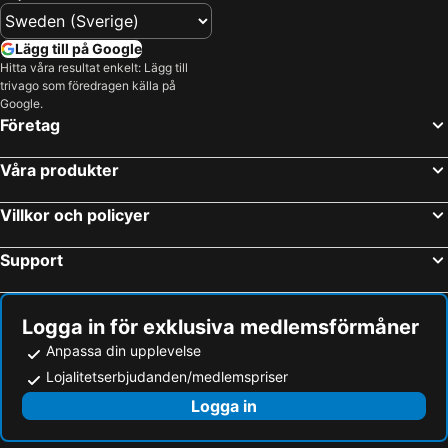
Carenage
Cathedral of the Immaculate Conception St Georges
Saint Georges Anglican Church
Art Fabrik
Lägg till på Google
Hitta våra resultat enkelt: Lägg till
The Grenada Yacht Club
Maurice Bishop International Airport
trivago som föredragen källa på
Anse Chastanet
Anse La Raye Adventure
Google.
Företag
Pointe Seraphine Cruise Ship Harbour
Våra produkter
Villkor och policyer
Support
Logga in för exklusiva medlemsförmåner
Anpassa din upplevelse
Lojalitetserbjudanden/medlemspriser
Logga in