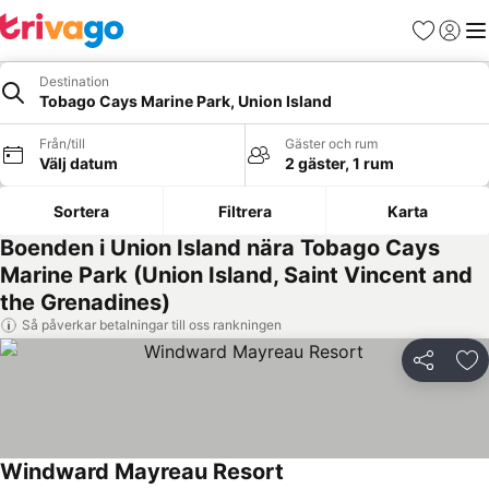
Favoriter
Logga 
Me
Destination
Tobago Cays Marine Park, Union Island
Från/till
Gäster och rum
Välj datum
2 gäster, 1 rum
Sortera
Filtrera
Karta
Boenden i Union Island nära Tobago Cays
Marine Park (Union Island, Saint Vincent and
the Grenadines)
Så påverkar betalningar till oss rankningen
Dela
Läg
Windward Mayreau Resort