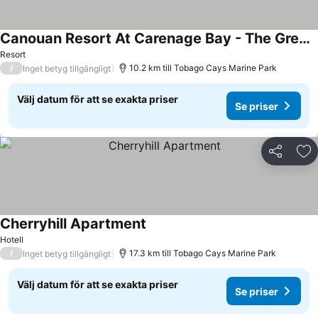
Canouan Resort At Carenage Bay - The Grenadines
Resort
/
10.2 km till Tobago Cays Marine Park
Inget betyg tillgängligt
Välj datum för att se exakta priser
Se priser
Dela
Läg
Cherryhill Apartment
Hotell
/
17.3 km till Tobago Cays Marine Park
Inget betyg tillgängligt
Välj datum för att se exakta priser
Se priser