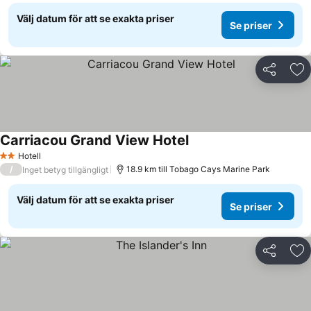
Välj datum för att se exakta priser
Se priser
Dela
Läg
Carriacou Grand View Hotel
Hotell
2 Stjärnor
/
18.9 km till Tobago Cays Marine Park
Inget betyg tillgängligt
Välj datum för att se exakta priser
Se priser
Dela
Läg