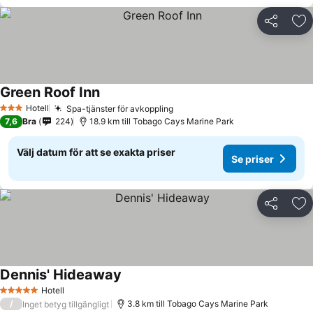
Dela
Läg
Green Roof Inn
Hotell
Spa-tjänster för avkoppling
3 Stjärnor
7,6
Bra
224
18.9 km till Tobago Cays Marine Park
Välj datum för att se exakta priser
Se priser
Dela
Läg
Dennis' Hideaway
Hotell
5 Stjärnor
/
3.8 km till Tobago Cays Marine Park
Inget betyg tillgängligt