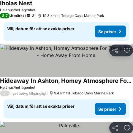
Iholas Nest
Helt hus/hel lägenhet
8,7
Utmärkt
3
19.3 km till Tobago Cays Marine Park
Välj datum för att se exakta priser
Se priser
Dela
Läg
Hideaway In Ashton, Homey Atmosphere For Tranquility - Home Away From Home.
Helt hus/hel lägenhet
/
9.4 km till Tobago Cays Marine Park
Inget betyg tillgängligt
Välj datum för att se exakta priser
Se priser
Dela
Läg