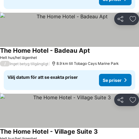
Dela
Läg
The Home Hotel - Badeau Apt
Helt hus/hel lägenhet
/
8.9 km till Tobago Cays Marine Park
Inget betyg tillgängligt
Välj datum för att se exakta priser
Se priser
Dela
Läg
The Home Hotel - Village Suite 3
Helt hus/hel lägenhet