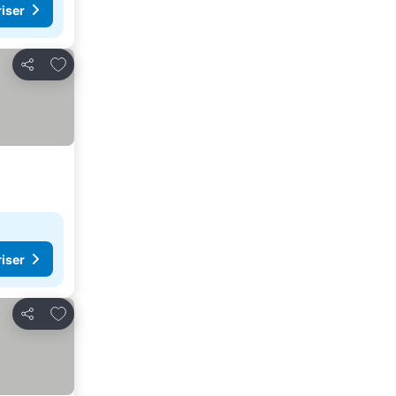
riser
Lägg till i Mina Favoriter
Dela
riser
Lägg till i Mina Favoriter
Dela