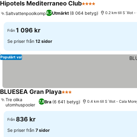
Hipotels Mediterraneo Club
4 Stjärnor
Se priser
Utmärkt
(8 064 betyg)
8,7
0.2 km till S´Illot 
Saltvattenpoolkomplex
Se priser
1 096 kr
Från
Se priser från
12 sidor
Populärt val
BLUESEA Gran Playa
3 Stjärnor
Se priser
Tre olika
Bra
(6 641 betyg)
7,8
0.4 km till S´Illot - Cala More
utomhuspooler
Se priser
836 kr
Från
Se priser från
7 sidor