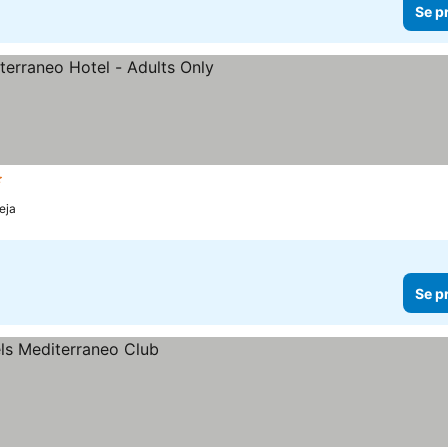
Se p
ärnor
Se priser
reja
Se p