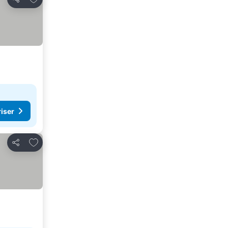
Dela
riser
Lägg till i Mina Favoriter
Dela