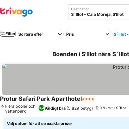
Destination
Filter
Sortera efter
Pris
S´Illot 
Boenden i S'Illot nära S´Illo
Protur Safari Park Aparthotel
4 Stjärnor
Se priser
Flera pooler och
Väldigt bra
(5 829 betyg)
8,4
0.8 km till S´Illot
vattenpark
Se priser
Välj datum för att se exakta priser