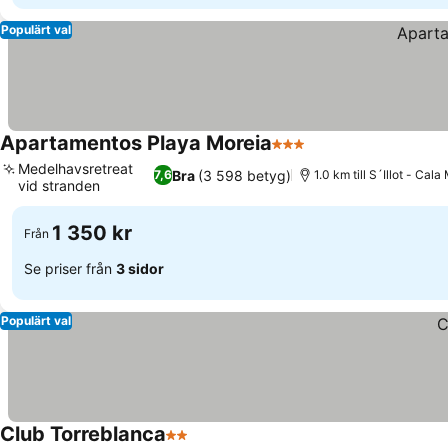
Populärt val
Apartamentos Playa Moreia
3 Stjärnor
Se priser
Medelhavsretreat
Bra
(3 598 betyg)
7,6
1.0 km till S´Illot - Cala
vid stranden
Se priser
1 350 kr
Från
Se priser från
3 sidor
Populärt val
Club Torreblanca
2 Stjärnor
Se priser