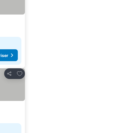
riser
Lägg till i Mina Favoriter
Dela