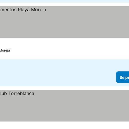
 Moreja
Se p