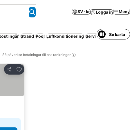
SV · kr
Meny
Logga in
Se karta
kost ingår
Strand
Pool
Luftkonditionering
Servicelägenhet
Helt 
Så påverkar betalningar till oss rankningen
Lägg till i Mina Favoriter
Dela