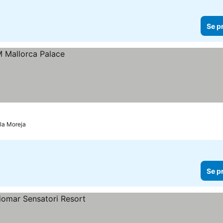
Se p
ala Moreja
Se p