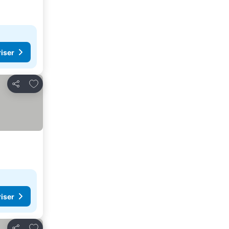
riser
Lägg till i Mina Favoriter
Dela
riser
Lägg till i Mina Favoriter