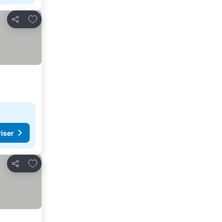
Lägg till i Mina Favoriter
Dela
riser
Lägg till i Mina Favoriter
Dela