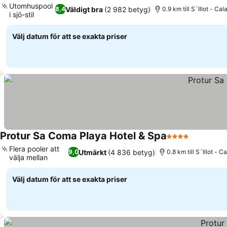
Utomhuspool
Väldigt bra
(2 982 betyg)
8,4
0.9 km till S´Illot - Ca
i sjö-stil
Se priser
Välj datum för att se exakta priser
Protur Sa Coma Playa Hotel & Spa
4 Stjärnor
Se priser
Flera pooler att
Utmärkt
(4 836 betyg)
9,0
0.8 km till S´Illot - 
välja mellan
Se priser
Välj datum för att se exakta priser