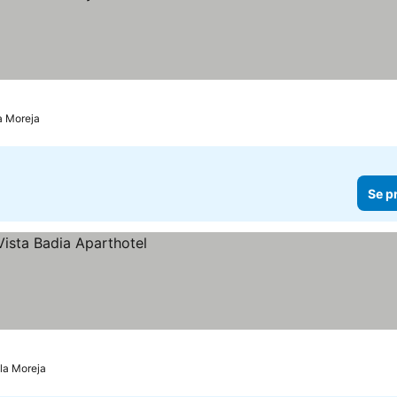
la Moreja
Se p
Cala Moreja