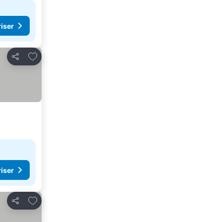
riser
Lägg till i Mina Favoriter
Dela
riser
Lägg till i Mina Favoriter
Dela