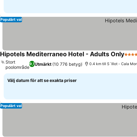
Populärt val
Hipotels Mediterraneo Hotel - Adults Only
4 Stj
Stort
Utmärkt
(10 776 betyg)
9,1
0.4 km till S´Illot - Cala Mo
poolområde
Se priser
Välj datum för att se exakta priser
Populärt val