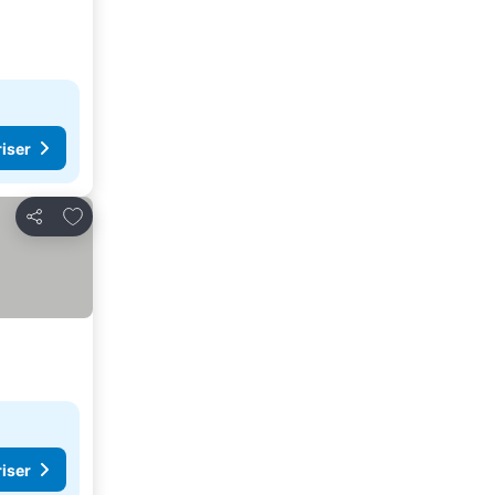
riser
Lägg till i Mina Favoriter
Dela
riser