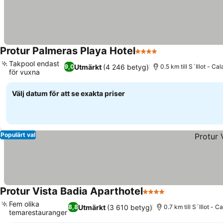
Protur Palmeras Playa Hotel
4 Stjärnor
Se priser
Takpool endast
Utmärkt
(4 246 betyg)
9,0
0.5 km till S´Illot - Ca
för vuxna
Se priser
Välj datum för att se exakta priser
Populärt val
Protur Vista Badia Aparthotel
4 Stjärnor
Se priser
Fem olika
Utmärkt
(3 610 betyg)
8,8
0.7 km till S´Illot - 
temarestauranger
Se priser