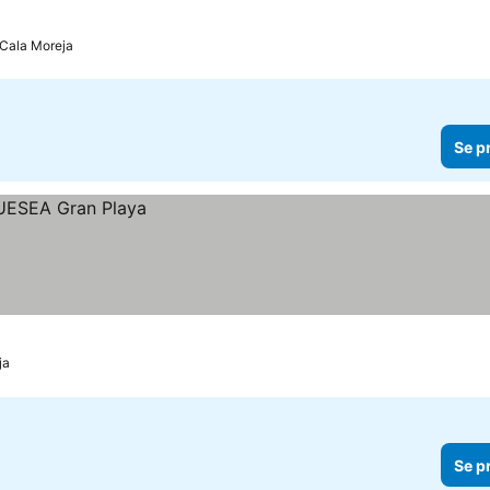
- Cala Moreja
Se p
ja
Se p