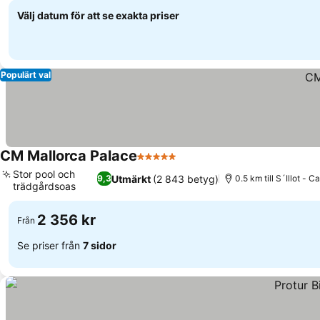
Välj datum för att se exakta priser
Populärt val
CM Mallorca Palace
5 Stjärnor
Se priser
Stor pool och
Utmärkt
(2 843 betyg)
9,3
0.5 km till S´Illot - C
trädgårdsoas
Se priser
2 356 kr
Från
Se priser från
7 sidor