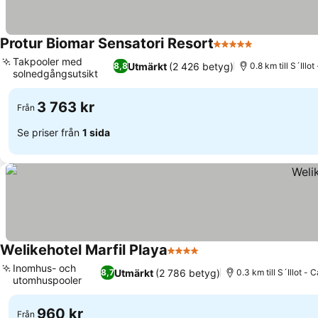
Protur Biomar Sensatori Resort
5 Stjärnor
Se priser
Takpooler med
Utmärkt
(2 426 betyg)
8,8
0.8 km till S´Illo
solnedgångsutsikt
Se priser
3 763 kr
Från
Se priser från
1 sida
Welikehotel Marfil Playa
4 Stjärnor
Se priser
Inomhus- och
Utmärkt
(2 786 betyg)
8,7
0.3 km till S´Illot - 
utomhuspooler
Se priser
960 kr
Från