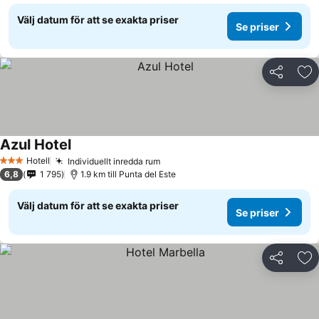
Välj datum för att se exakta priser
Se priser
Dela
Läg
Azul Hotel
Hotell
Individuellt inredda rum
3 Stjärnor
6,8
1 795
1.9 km till Punta del Este
Välj datum för att se exakta priser
Se priser
Dela
Läg