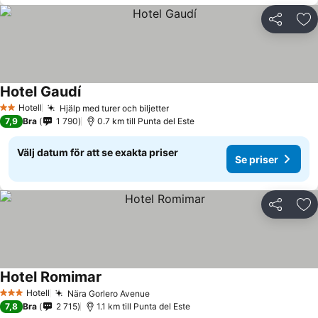
Dela
Läg
Hotel Gaudí
Hotell
Hjälp med turer och biljetter
2 Stjärnor
7,9
Bra
1 790
0.7 km till Punta del Este
Välj datum för att se exakta priser
Se priser
Dela
Läg
Hotel Romimar
Hotell
Nära Gorlero Avenue
3 Stjärnor
7,8
Bra
2 715
1.1 km till Punta del Este