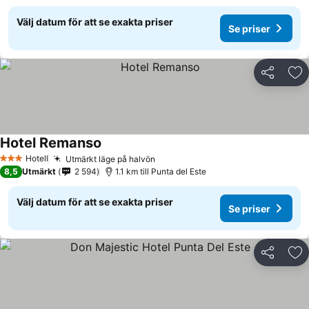
Välj datum för att se exakta priser
Se priser
Dela
Läg
Hotel Remanso
Hotell
Utmärkt läge på halvön
3 Stjärnor
8,5
Utmärkt
2 594
1.1 km till Punta del Este
Välj datum för att se exakta priser
Se priser
Dela
Läg