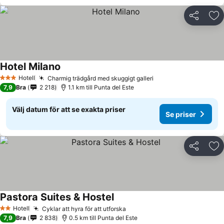
Dela
Läg
Hotel Milano
Hotell
Charmig trädgård med skuggigt galleri
3 Stjärnor
7,9
Bra
2 218
1.1 km till Punta del Este
Välj datum för att se exakta priser
Se priser
Dela
Läg
Pastora Suites & Hostel
Hotell
Cyklar att hyra för att utforska
2 Stjärnor
7,9
Bra
2 838
0.5 km till Punta del Este