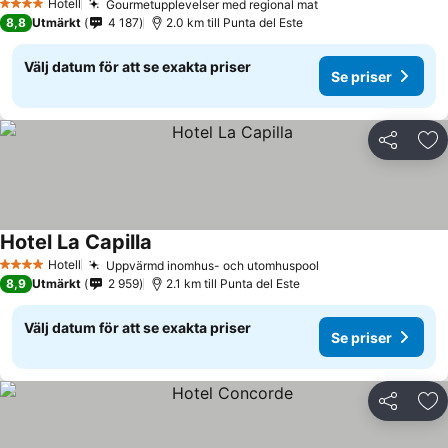
Hotell
Gourmetupplevelser med regional mat
4 Stjärnor
8,8
Utmärkt
4 187
2.0 km till Punta del Este
Välj datum för att se exakta priser
Se priser
Dela
Läg
Hotel La Capilla
Hotell
Uppvärmd inomhus- och utomhuspool
4 Stjärnor
8,9
Utmärkt
2 959
2.1 km till Punta del Este
Välj datum för att se exakta priser
Se priser
Dela
Läg