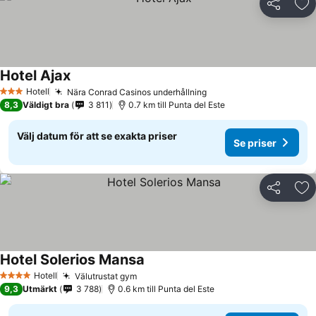
Dela
Läg
Hotel Ajax
Hotell
Nära Conrad Casinos underhållning
3 Stjärnor
8,3
Väldigt bra
3 811
0.7 km till Punta del Este
Välj datum för att se exakta priser
Se priser
Dela
Läg
Hotel Solerios Mansa
Hotell
Välutrustat gym
4 Stjärnor
9,3
Utmärkt
3 788
0.6 km till Punta del Este