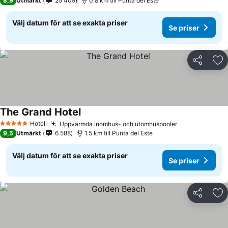
8,9
Utmärkt
25 409
0.8 km till Punta del Este
Välj datum för att se exakta priser
Se priser
Dela
Läg
The Grand Hotel
Hotell
Uppvärmda inomhus- och utomhuspooler
5 Stjärnor
9,5
Utmärkt
6 588
1.5 km till Punta del Este
Välj datum för att se exakta priser
Se priser
Dela
Läg