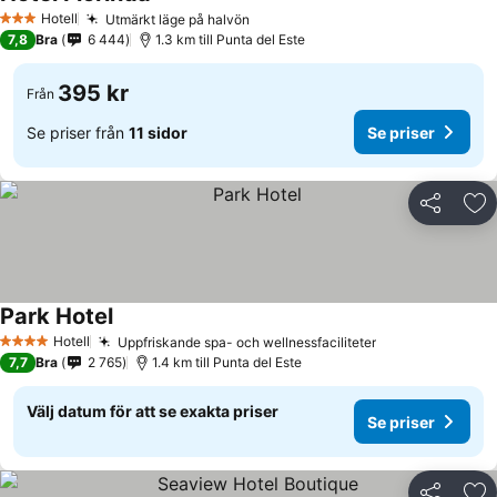
Hotell
Utmärkt läge på halvön
3 Stjärnor
7,8
Bra
6 444
1.3 km till Punta del Este
395 kr
Från
Se priser från
11 sidor
Se priser
Dela
Läg
Park Hotel
Hotell
Uppfriskande spa- och wellnessfaciliteter
4 Stjärnor
7,7
Bra
2 765
1.4 km till Punta del Este
Välj datum för att se exakta priser
Se priser