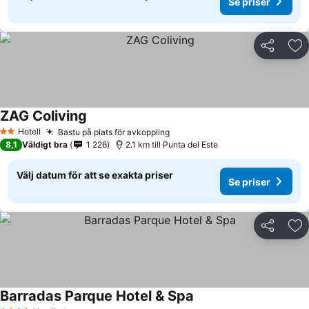
Se priser
Dela
Läg
ZAG Coliving
Hotell
Bastu på plats för avkoppling
2 Stjärnor
8,1
Väldigt bra
1 226
2.1 km till Punta del Este
Välj datum för att se exakta priser
Se priser
Dela
Läg
Barradas Parque Hotel & Spa