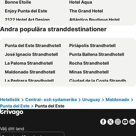
Bonne Etoile
Hotel Aqua
Enjoy Punta del Este
The Grand Hotel
2122 Hotel Art Design
Atlántico Boutique Hotel
Andra populära stranddestinationer
Hotel Remanso
BDA Hotel & Spa
La Perla
Vitaminas - Casa de Playa y Café
Punta del Este Strandhotell
Piriápolis Strandhotell
Hotel Florinda
Hotel del Lago Golf & Art Resort
José Ignacio Strandhotell
Punta Ballena Strandhotell
La Foret
Hotel Alhambra
La Paloma Strandhotell
Rocha Strandhotell
Blu Inn
Club Hotel Casapueblo
Maldonado Strandhotell
Minas Strandhotell
Golden Beach
Punta del Este Shelton Hotel
La Pedrera Strandhotell
Ciudad de la Costa Strandhotell
Solanas Punta del Este
AWA Boutique + Design Hotel
Hotel Solerios Mansa
Hotel La Capilla
De La Plaza Hotel
Hotel Milano
Hotellsök
Central- och sydamerika
Uruguay
Maldonado
Punta del Este
Punta del Este
Hotel Castilla
Joan Miró Hotel
Hostal de la Barra
Facebook
Twitter
Insta
Yo
Välj ditt land