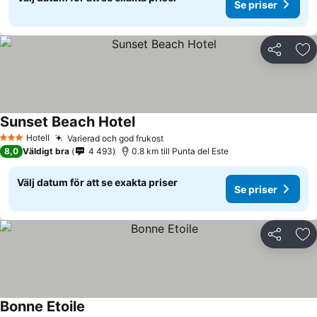
Se priser
Dela
Läg
Sunset Beach Hotel
Hotell
Varierad och god frukost
3 Stjärnor
8,0
Väldigt bra
4 493
0.8 km till Punta del Este
Välj datum för att se exakta priser
Se priser
Dela
Läg
Bonne Etoile