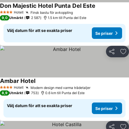
Don Majestic Hotel Punta Del Este
Hotell
Finsk bastu för avkoppling
4 Stjärnor
9,0
Utmärkt
2 587
1.5 km till Punta del Este
Välj datum för att se exakta priser
Se priser
Dela
Läg
Ambar Hotel
Hotell
Modern design med varma trädetaljer
4 Stjärnor
8,9
Utmärkt
753
0.6 km till Punta del Este
Välj datum för att se exakta priser
Se priser