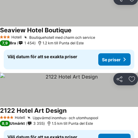
Dela
Läg
Seaview Hotel Boutique
Hotell
Boutiquehotell med charm och service
3 Stjärnor
7,9
Bra
1 454
1.2 km till Punta del Este
Välj datum för att se exakta priser
Se priser
Dela
Läg
2122 Hotel Art Design
Hotell
Uppvärmd inomhus- och utomhuspool
4 Stjärnor
8,9
Utmärkt
3 355
1.5 km till Punta del Este
Välj datum för att se exakta priser