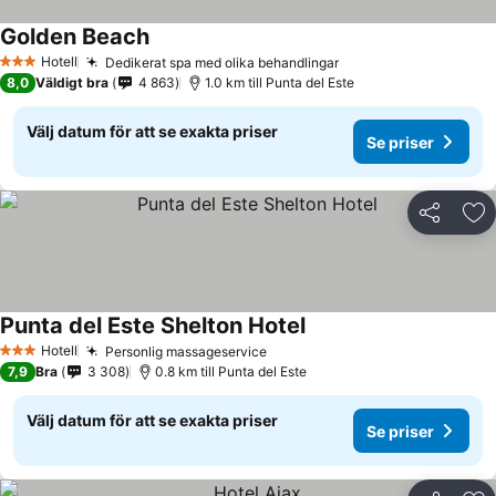
Golden Beach
Hotell
Dedikerat spa med olika behandlingar
3 Stjärnor
8,0
Väldigt bra
4 863
1.0 km till Punta del Este
Välj datum för att se exakta priser
Se priser
Dela
Läg
Punta del Este Shelton Hotel
Hotell
Personlig massageservice
3 Stjärnor
7,9
Bra
3 308
0.8 km till Punta del Este
Välj datum för att se exakta priser
Se priser