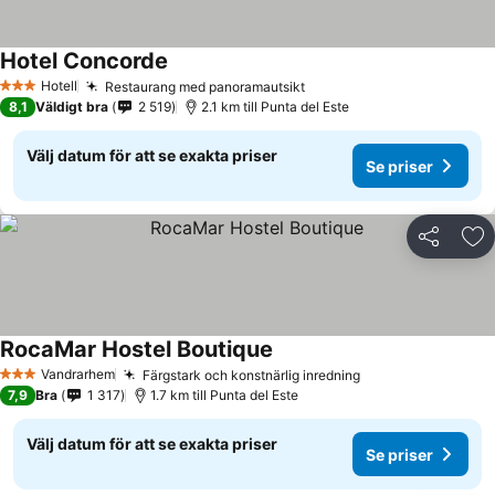
Hotel Concorde
Hotell
Restaurang med panoramautsikt
3 Stjärnor
8,1
Väldigt bra
2 519
2.1 km till Punta del Este
Välj datum för att se exakta priser
Se priser
Dela
Läg
RocaMar Hostel Boutique
Vandrarhem
Färgstark och konstnärlig inredning
3 Stjärnor
7,9
Bra
1 317
1.7 km till Punta del Este
Välj datum för att se exakta priser
Se priser