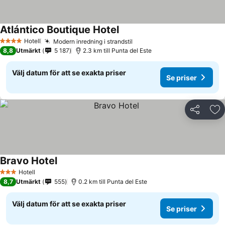
Atlántico Boutique Hotel
Hotell
Modern inredning i strandstil
4 Stjärnor
8,8
Utmärkt
5 187
2.3 km till Punta del Este
Välj datum för att se exakta priser
Se priser
Dela
Läg
Bravo Hotel
Hotell
3 Stjärnor
8,7
Utmärkt
555
0.2 km till Punta del Este
Välj datum för att se exakta priser
Se priser