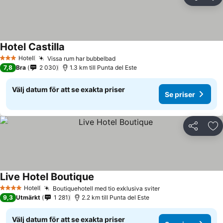
Dela
Läg
Hotel Castilla
Hotell
Vissa rum har bubbelbad
3 Stjärnor
7,8
Bra
2 030
1.3 km till Punta del Este
Välj datum för att se exakta priser
Se priser
Dela
Läg
Live Hotel Boutique
Hotell
Boutiquehotell med tio exklusiva sviter
4 Stjärnor
9,3
Utmärkt
1 281
2.2 km till Punta del Este
Välj datum för att se exakta priser