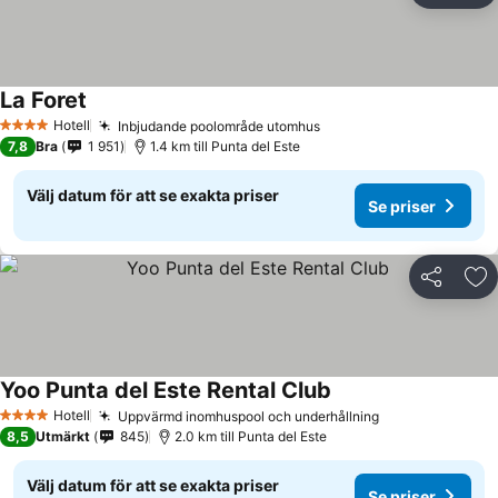
La Foret
Hotell
Inbjudande poolområde utomhus
4 Stjärnor
7,8
Bra
1 951
1.4 km till Punta del Este
Välj datum för att se exakta priser
Se priser
Dela
Läg
Yoo Punta del Este Rental Club
Hotell
Uppvärmd inomhuspool och underhållning
4 Stjärnor
8,5
Utmärkt
845
2.0 km till Punta del Este
Välj datum för att se exakta priser
Se priser