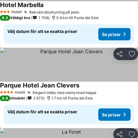
Hotel Marbella
Hotell
Bekväm biluthyrning på plats
3 Stjärnor
8,3
Väldigt bra
1 706
0.9 km till Punta del Este
Välj datum för att se exakta priser
Se priser
Dela
Läg
Parque Hotel Jean Clevers
Hotell
Elegant lobby med utsmyckad trappa
4 Stjärnor
8,9
Utmärkt
2 673
1.7 km till Punta del Este
Välj datum för att se exakta priser
Se priser
Dela
Läg