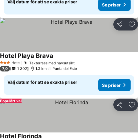
Välj datum för att se exakta priser
Se priser
Dela
Läg
Hotel Playa Brava
Hotell
Takterrass med havsutsikt
3 Stjärnor
7,0
1 302
1.3 km till Punta del Este
Välj datum för att se exakta priser
Se priser
Populärt val
Dela
Läg
Hotel Florinda