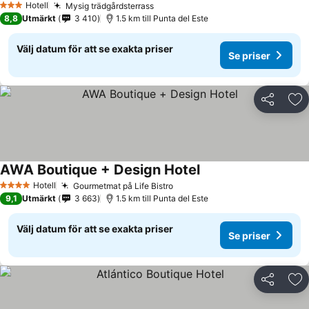
Hotell
Mysig trädgårdsterrass
3 Stjärnor
8,8
Utmärkt
3 410
1.5 km till Punta del Este
Välj datum för att se exakta priser
Se priser
Dela
Läg
AWA Boutique + Design Hotel
Hotell
Gourmetmat på Life Bistro
4 Stjärnor
9,1
Utmärkt
3 663
1.5 km till Punta del Este
Välj datum för att se exakta priser
Se priser
Dela
Läg