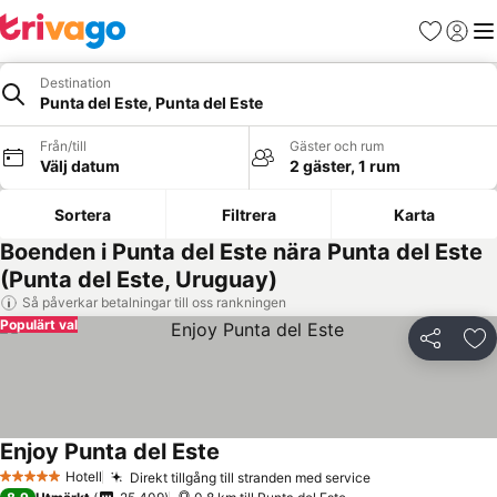
Favoriter
Logga 
Me
Destination
Punta del Este, Punta del Este
Från/till
Gäster och rum
Välj datum
2 gäster, 1 rum
Sortera
Filtrera
Karta
Boenden i Punta del Este nära Punta del Este
(Punta del Este, Uruguay)
Så påverkar betalningar till oss rankningen
Populärt val
Dela
Läg
Enjoy Punta del Este
Hotell
Direkt tillgång till stranden med service
5 Stjärnor