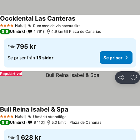
Occidental Las Canteras
Hotell
Rum med delvis havsutsikt
4 Stjärnor
8,6
Utmärkt
1 791
4.9 km till Plaza de Canarias
795 kr
Från
Se priser från
15 sidor
Se priser
Populärt val
Dela
Läg
Bull Reina Isabel & Spa
Hotell
Utmärkt strandläge
4 Stjärnor
8,8
Utmärkt
9 110
5.0 km till Plaza de Canarias
1 628 kr
Från