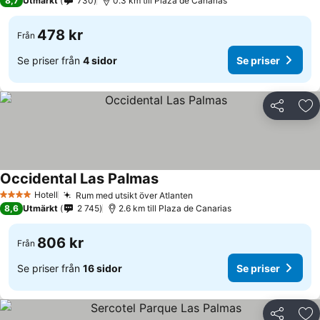
8,7
Utmärkt
730
0.3 km till Plaza de Canarias
478 kr
Från
Se priser från
4 sidor
Se priser
Dela
Läg
Occidental Las Palmas
Hotell
Rum med utsikt över Atlanten
4 Stjärnor
8,6
Utmärkt
2 745
2.6 km till Plaza de Canarias
806 kr
Från
Se priser från
16 sidor
Se priser