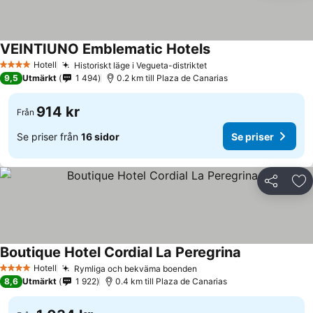
VEINTIUNO Emblematic Hotels
Hotell
Historiskt läge i Vegueta-distriktet
4 Stjärnor
9,5
Utmärkt
1 494
0.2 km till Plaza de Canarias
914 kr
Från
Se priser från
16 sidor
Se priser
Dela
Läg
Boutique Hotel Cordial La Peregrina
Hotell
Rymliga och bekväma boenden
4 Stjärnor
8,6
Utmärkt
1 922
0.4 km till Plaza de Canarias