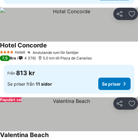
Dela
Läg
Hotel Concorde
Hotell
Anslutande rum för familjer
4 Stjärnor
7,5
Bra
4 376
5.0 km till Plaza de Canarias
813 kr
Från
Se priser från
11 sidor
Se priser
Populärt val
Dela
Läg
Valentina Beach