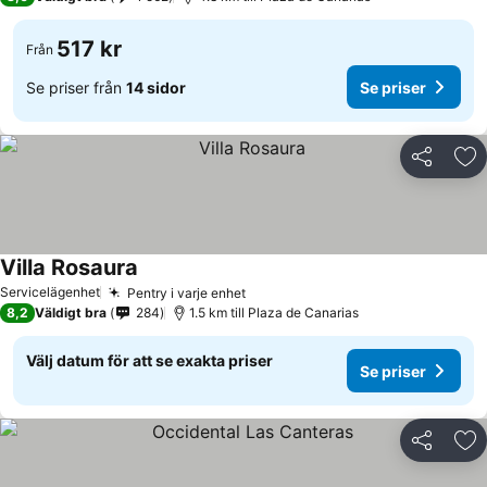
517 kr
Från
Se priser från
14 sidor
Se priser
Dela
Läg
Villa Rosaura
Servicelägenhet
Pentry i varje enhet
8,2
Väldigt bra
284
1.5 km till Plaza de Canarias
Välj datum för att se exakta priser
Se priser
Dela
Läg