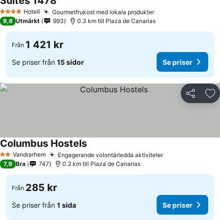
Suites 1478
Hotell
Gourmetfrukost med lokala produkter
4 Stjärnor
9,6
Utmärkt
993
0.3 km till Plaza de Canarias
1 421 kr
Från
Se priser från
15 sidor
Se priser
Dela
Läg
Columbus Hostels
Vandrarhem
Engagerande volontärledda aktiviteter
2 Stjärnor
7,9
Bra
747
0.2 km till Plaza de Canarias
285 kr
Från
Se priser från
1 sida
Se priser