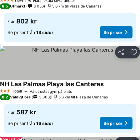
Hotell
Nära lokala sevärdheter
4 Stjärnor
8,5
Utmärkt
6 056
5.6 km till Plaza de Canarias
802 kr
Från
Se priser från
19 sidor
Se priser
Dela
Läg
NH Las Palmas Playa las Canteras
Hotell
Välutrustat gym på plats
3 Stjärnor
8,2
Väldigt bra
3 303
5.6 km till Plaza de Canarias
587 kr
Från
Se priser från
16 sidor
Se priser
Populärt val