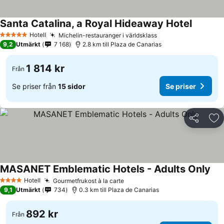
Santa Catalina, a Royal Hideaway Hotel
Hotell
Michelin-restauranger i världsklass
5 Stjärnor
9,2
Utmärkt
7 168
2.8 km till Plaza de Canarias
1 814 kr
Från
Se priser från
15 sidor
Se priser
Dela
Läg
MASANET Emblematic Hotels - Adults Only
Hotell
Gourmetfrukost à la carte
4 Stjärnor
9,1
Utmärkt
734
0.3 km till Plaza de Canarias
892 kr
Från