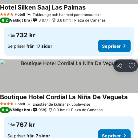
Hotel Silken Saaj Las Palmas
Hotell
Taklounge och bar med panoramautsikt
4 Stjärnor
8,2
Väldigt bra
3 977
3.8 km till Plaza de Canarias
732 kr
Från
Se priser från
17 sidor
Se priser
Dela
Läg
Boutique Hotel Cordial La Niña De Vegueta
Hotell
Enastående kulinarisk upplevelse
4 Stjärnor
8,4
Väldigt bra
968
0.3 km till Plaza de Canarias
767 kr
Från
Se priser från
7 sidor
Se priser