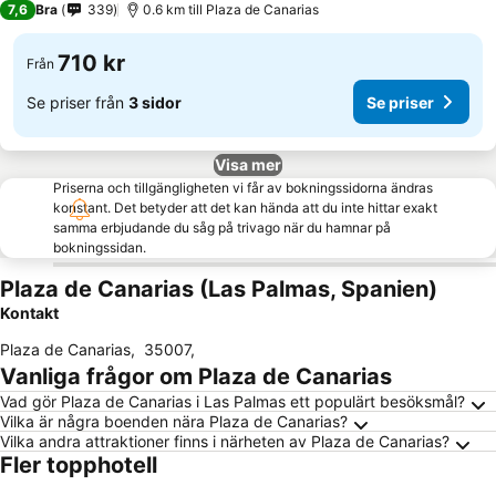
7,6
Bra
339
0.6 km till Plaza de Canarias
710 kr
Från
Se priser från
3 sidor
Se priser
Visa mer
Priserna och tillgängligheten vi får av bokningssidorna ändras
konstant. Det betyder att det kan hända att du inte hittar exakt
samma erbjudande du såg på trivago när du hamnar på
bokningssidan.
Plaza de Canarias (Las Palmas, Spanien)
Kontakt
Plaza de Canarias
,
35007
,
Vanliga frågor om Plaza de Canarias
Vad gör Plaza de Canarias i Las Palmas ett populärt besöksmål?
Vilka är några boenden nära Plaza de Canarias?
Vilka andra attraktioner finns i närheten av Plaza de Canarias?
Fler topphotell