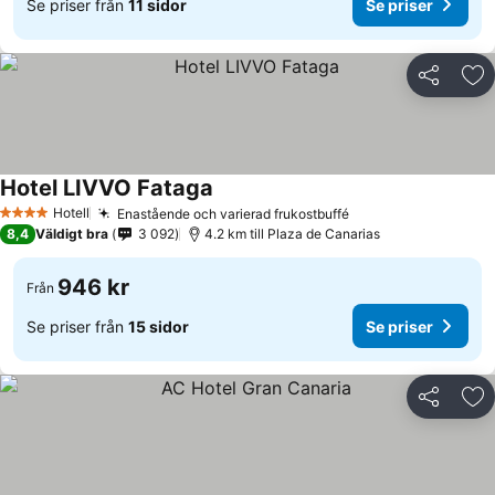
Se priser från
11 sidor
Se priser
Dela
Läg
Hotel LIVVO Fataga
Hotell
Enastående och varierad frukostbuffé
4 Stjärnor
8,4
Väldigt bra
3 092
4.2 km till Plaza de Canarias
946 kr
Från
Se priser från
15 sidor
Se priser
Dela
Läg