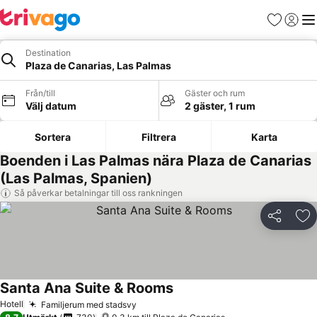
Favoriter
Logga 
Me
Destination
Plaza de Canarias, Las Palmas
Från/till
Gäster och rum
Välj datum
2 gäster, 1 rum
Sortera
Filtrera
Karta
Boenden i Las Palmas nära Plaza de Canarias
(Las Palmas, Spanien)
Så påverkar betalningar till oss rankningen
Dela
Läg
Santa Ana Suite & Rooms
Hotell
Familjerum med stadsvy