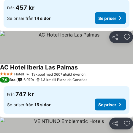
457 kr
Från
Se priser från
14 sidor
Se priser
Dela
Läg
AC Hotel Iberia Las Palmas
Hotell
Takpool med 360º utsikt över ön
4 Stjärnor
7,9
Bra
6 979
1.3 km till Plaza de Canarias
747 kr
Från
Se priser från
15 sidor
Se priser
Dela
Läg