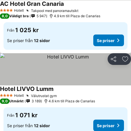
AC Hotel Gran Canaria
Hotell
Takpool med panoramautsikt
4 Stjärnor
8,0
Väldigt bra
5 947
4.9 km till Plaza de Canarias
1 025 kr
Från
Se priser från
12 sidor
Se priser
Dela
Läg
Hotel LIVVO Lumm
Hotell
Välutrustat gym
4 Stjärnor
9,0
Utmärkt
3 189
4.6 km till Plaza de Canarias
1 071 kr
Från
Se priser från
12 sidor
Se priser