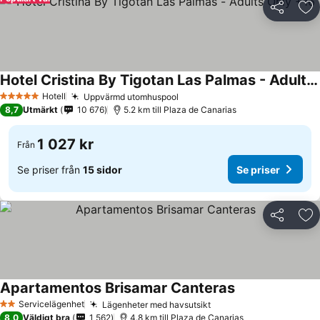
Dela
Läg
Hotel Cristina By Tigotan Las Palmas - Adults Only +16
Hotell
Uppvärmd utomhuspool
5 Stjärnor
8,7
Utmärkt
10 676
5.2 km till Plaza de Canarias
1 027 kr
Från
Se priser från
15 sidor
Se priser
Dela
Läg
Apartamentos Brisamar Canteras
Servicelägenhet
Lägenheter med havsutsikt
2 Stjärnor
8,0
Väldigt bra
1 562
4.8 km till Plaza de Canarias