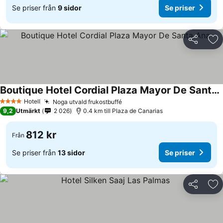
Se priser från
9 sidor
Se priser
Dela
Läg
Boutique Hotel Cordial Plaza Mayor De Santa Ana
Hotell
Noga utvald frukostbuffé
4 Stjärnor
9,2
Utmärkt
2 026
0.4 km till Plaza de Canarias
812 kr
Från
Se priser från
13 sidor
Se priser
Dela
Läg