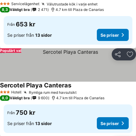
Servicelägenhet
Välutrustade kök i varje enhet
3 Stjärnor
8,3
Väldigt bra
2 471
4.7 km till Plaza de Canarias
653 kr
Från
Se priser från
13 sidor
Se priser
Populärt val
Dela
Läg
Sercotel Playa Canteras
Hotell
Rymliga rum med havsutsikt
3 Stjärnor
8,0
Väldigt bra
9 600
4.7 km till Plaza de Canarias
750 kr
Från
Se priser från
13 sidor
Se priser