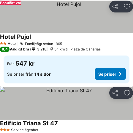
Populärt val
Dela
Läg
Hotel Pujol
Hotell
Familjeägt sedan 1965
2 Stjärnor
8,4
Väldigt bra
3 218
5.1 km till Plaza de Canarias
547 kr
Från
Se priser från
14 sidor
Se priser
Dela
Läg
Edificio Triana St 47
Servicelägenhet
3 Stjärnor