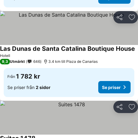
Dela
Läg
Las Dunas de Santa Catalina Boutique House
Hotell
9,3
Utmärkt
646
3.4 km till Plaza de Canarias
1 782 kr
Från
Se priser från
2 sidor
Se priser
Dela
Läg