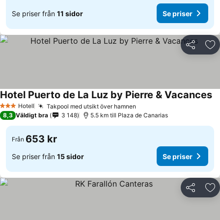
Se priser från
11 sidor
Se priser
Dela
Läg
Hotel Puerto de La Luz by Pierre & Vacances
Hotell
Takpool med utsikt över hamnen
3 Stjärnor
8,3
Väldigt bra
3 148
5.5 km till Plaza de Canarias
653 kr
Från
Se priser från
15 sidor
Se priser
Dela
Läg