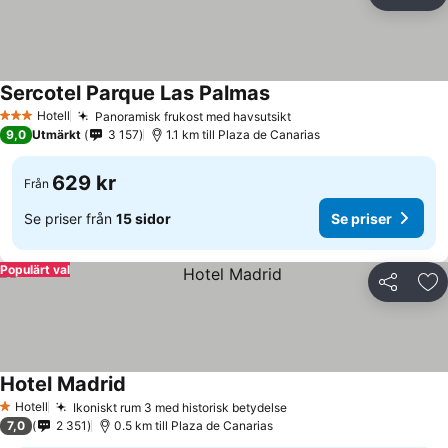
Dela
Läg
Sercotel Parque Las Palmas
Hotell
Panoramisk frukost med havsutsikt
3 Stjärnor
9,0
Utmärkt
3 157
1.1 km till Plaza de Canarias
629 kr
Från
Se priser från
15 sidor
Se priser
Populärt val
Dela
Läg
Hotel Madrid
Hotell
Ikoniskt rum 3 med historisk betydelse
1 Stjärnor
7,0
2 351
0.5 km till Plaza de Canarias