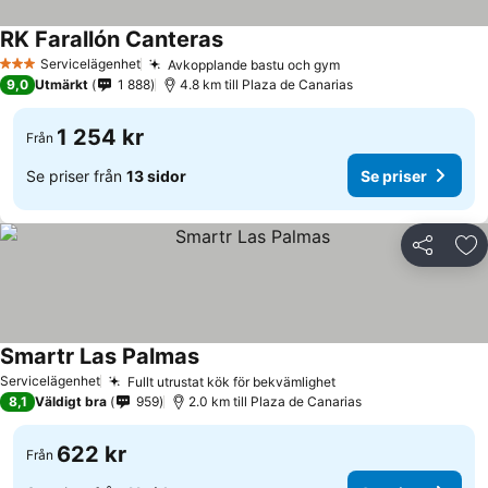
RK Farallón Canteras
Servicelägenhet
Avkopplande bastu och gym
3 Stjärnor
9,0
Utmärkt
1 888
4.8 km till Plaza de Canarias
1 254 kr
Från
Se priser från
13 sidor
Se priser
Dela
Läg
Smartr Las Palmas
Servicelägenhet
Fullt utrustat kök för bekvämlighet
8,1
Väldigt bra
959
2.0 km till Plaza de Canarias
622 kr
Från