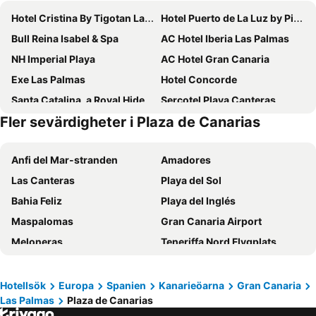
Hotel Cristina By Tigotan Las Palmas - Adults Only +16
Hotel Puerto de La Luz by Pierre & Vacances
Bull Reina Isabel & Spa
AC Hotel Iberia Las Palmas
NH Imperial Playa
AC Hotel Gran Canaria
Exe Las Palmas
Hotel Concorde
Santa Catalina, a Royal Hideaway Hotel
Sercotel Playa Canteras
Fler sevärdigheter i Plaza de Canarias
Crisol Faycan
NH Las Palmas Playa las Canteras
Hotel Silken Saaj Las Palmas
Occidental Las Palmas
Anfi del Mar-stranden
Amadores
URBANSEA Atlanta
Occidental Las Canteras
Las Canteras
Playa del Sol
Hotel LIVVO Lumm
Hotel Catalina
Bahia Feliz
Playa del Inglés
Catalina Plaza Hotel Sostenible
Sercotel Parque Las Palmas
Maspalomas
Gran Canaria Airport
Apartamentos Tinoca
Bull Astoria
Meloneras
Teneriffa Nord Flygplats
Hotel Aloe Canteras
HD Acuario Lifestyle
Fañabé
Puerto Rico Beach
Hotel LIVVO La Escarlata
TC Hotel Doña Luisa
Aeropuerto Internacional de Gran Canaria
Yumbo centrum
Hotel Valencia
Hotel Pujol
Hotellsök
Europa
Spanien
Kanarieöarna
Gran Canaria
Las Palmas
Plaza de Canarias
Playa de Mogán
Playa de San Agustín
Hotel LIVVO Fataga
URBANSEA BEX