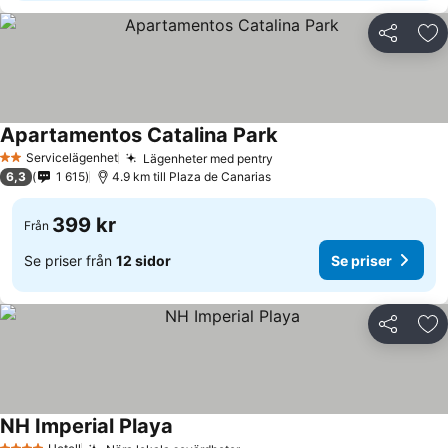
Dela
Läg
Apartamentos Catalina Park
Servicelägenhet
Lägenheter med pentry
2 Stjärnor
6,3
1 615
4.9 km till Plaza de Canarias
399 kr
Från
Se priser från
12 sidor
Se priser
Dela
Läg
NH Imperial Playa