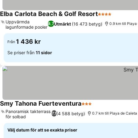
Elba Carlota Beach & Golf Resort
4 Stjärnor
Se priser
Uppvärmda
Utmärkt
(16 473 betyg)
8,7
0.9 km till Play
lagunformade pooler
Se priser
1 436 kr
Från
Se priser från
11 sidor
Smy Tahona Fuerteventura
3 Stjärnor
Se priser
Panoramisk takterrass
(4 588 betyg)
7,1
0.7 km till Playa de Caleta
för solbad
Se priser
Välj datum för att se exakta priser