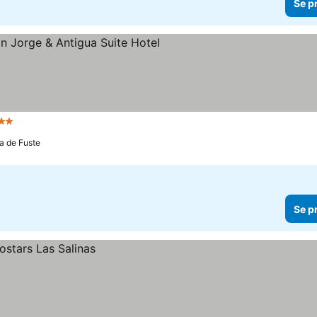
Se p
Stjärnor
Se priser
ta de Fuste
Se p