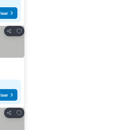
riser
Lägg till i Mina Favoriter
Dela
riser
Lägg till i Mina Favoriter
Dela