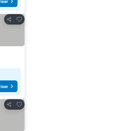
riser
Lägg till i Mina Favoriter
Dela
riser
Lägg till i Mina Favoriter
Dela