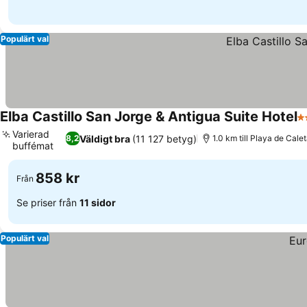
Populärt val
Elba Castillo San Jorge & Antigua Suite Hotel
3 
Varierad
Väldigt bra
(11 127 betyg)
8,2
1.0 km till Playa de Cale
buffémat
Se priser
858 kr
Från
Se priser från
11 sidor
Populärt val