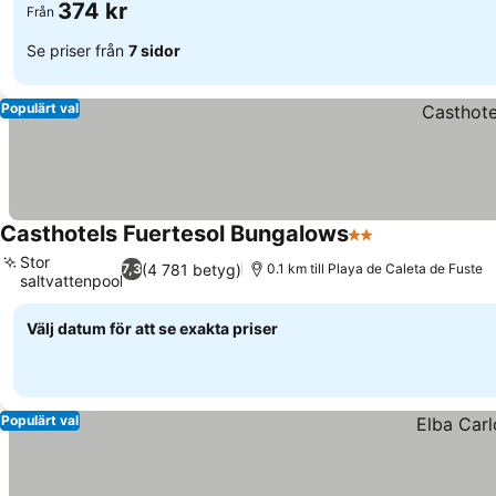
374 kr
Från
Se priser från
7 sidor
Populärt val
Casthotels Fuertesol Bungalows
2 Stjärnor
Se priser
Stor
(4 781 betyg)
7,3
0.1 km till Playa de Caleta de Fuste
saltvattenpool
Se priser
Välj datum för att se exakta priser
Populärt val