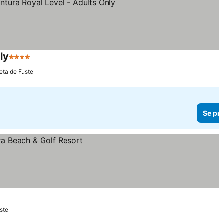
ly
4 Stjärnor
Se priser
leta de Fuste
Se p
uste