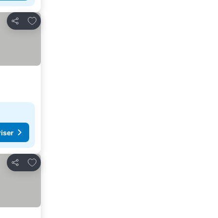
Lägg till i Mina Favoriter
Dela
riser
Lägg till i Mina Favoriter
Dela