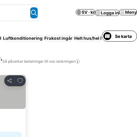
SV · kr
Meny
Logga in
Se karta
l
Luftkonditionering
Frukost ingår
Helt hus/hel lägenhet
Strand
,
Så påverkar betalningar till oss rankningen
Lägg till i Mina Favoriter
Dela