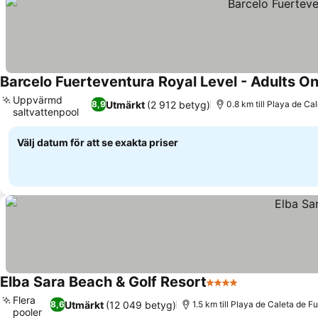
Barcelo Fuerteventura Royal Level - Adults On
Uppvärmd
Utmärkt
(2 912 betyg)
8,9
0.8 km till Playa de Ca
saltvattenpool
Se priser
Välj datum för att se exakta priser
Elba Sara Beach & Golf Resort
4 Stjärnor
Se priser
Flera
Utmärkt
(12 049 betyg)
8,6
1.5 km till Playa de Caleta de F
pooler