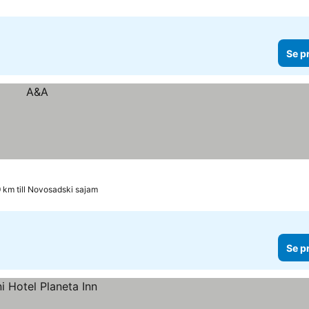
Se p
9 km till Novosadski sajam
Se p