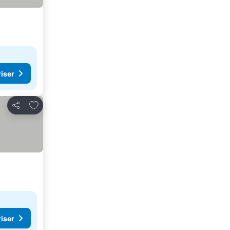
riser
Lägg till i Mina Favoriter
Dela
riser