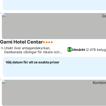
Garni Hotel Centar
4 Stjärnor
Utsikt över antagandekyrkan,
Utmärkt
(2 478 betyg
8,9
Dedikerade våningar för rökare och
icke-rökare
Välj datum för att se exakta priser