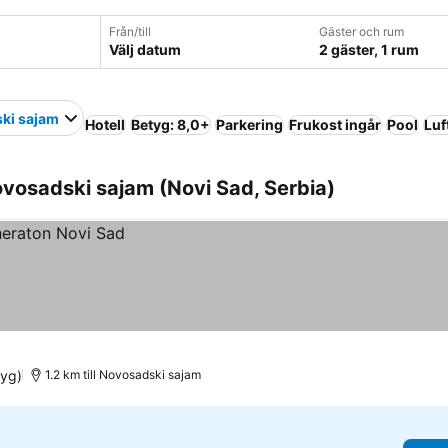
Från/till
Gäster och rum
Välj datum
2 gäster, 1 rum
ki sajam
Hotell
Betyg: 8,0+
Parkering
Frukost ingår
Pool
Luf
vosadski sajam (Novi Sad, Serbia)
tyg)
1.2 km till Novosadski sajam