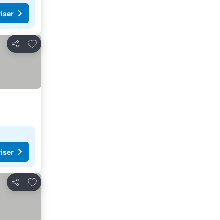
riser
Lägg till i Mina Favoriter
Dela
riser
Lägg till i Mina Favoriter
Dela