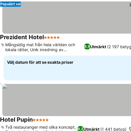
Populärt val
Prezident Hotel
5 Stjärnor
Mångsidig mat från hela världen och
Utmärkt
(2 197 betyg
8,9
lokala rätter, Unik inredning av
världsklass
Välj datum för att se exakta priser
Hotel Pupin
5 Stjärnor
Två restauranger med olika koncept,
Utmärkt
(1 441 betyg)
9,2