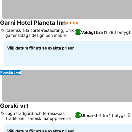
Garni Hotel Planeta Inn
4 Stjärnor
Italiensk à la carte-restaurang, Unik
Väldigt bra
(1 780 betyg)
8,3
gammaldags design och möbler
Välj datum för att se exakta priser
Populärt val
Gorski vrt
Lugn trädgård och terrass-oas,
Utmärkt
(1 554 betyg)
9,0
Traditionell serbisk matupplevelse
Välj datum för att se exakta priser