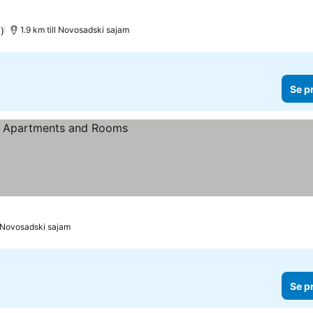
)
1.9 km till Novosadski sajam
Se p
ll Novosadski sajam
Se p