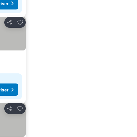
riser
Lägg till i Mina Favoriter
Dela
riser
Lägg till i Mina Favoriter
Dela