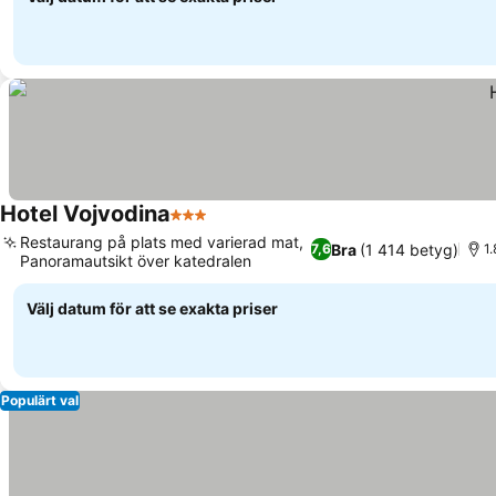
Hotel Vojvodina
3 Stjärnor
Restaurang på plats med varierad mat,
Bra
(1 414 betyg)
7,6
1
Panoramautsikt över katedralen
Välj datum för att se exakta priser
Populärt val