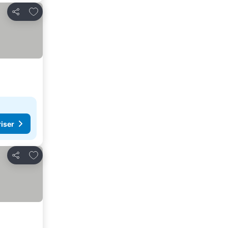
Lägg till i Mina Favoriter
Dela
riser
Lägg till i Mina Favoriter
Dela