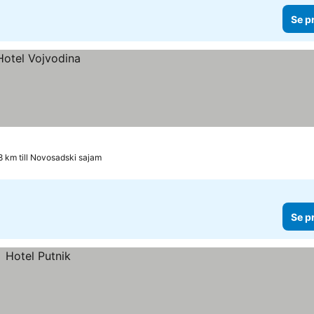
Se p
.8 km till Novosadski sajam
Se p