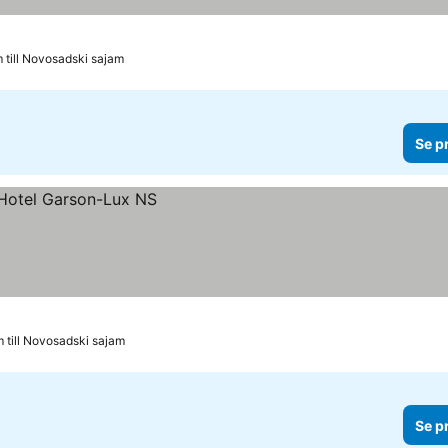
 till Novosadski sajam
Se p
m till Novosadski sajam
Se p