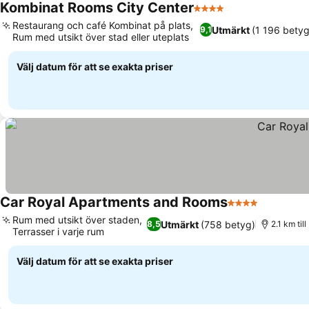
Kombinat Rooms City Center
4 Stjärnor
Restaurang och café Kombinat på plats,
Utmärkt
(1 196 betyg
9,1
Rum med utsikt över stad eller uteplats
Välj datum för att se exakta priser
Car Royal Apartments and Rooms
4 Stjärnor
Rum med utsikt över staden,
Utmärkt
(758 betyg)
8,5
2.1 km ti
Terrasser i varje rum
Välj datum för att se exakta priser