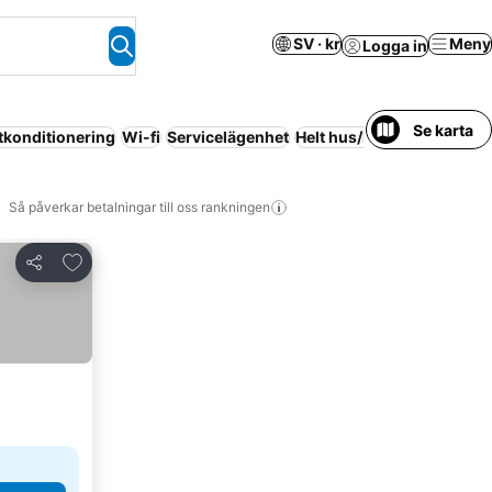
SV · kr
Meny
Logga in
Se karta
tkonditionering
Wi-fi
Servicelägenhet
Helt hus/hel lägenhet
Gra
Så påverkar betalningar till oss rankningen
Lägg till i Mina Favoriter
Dela