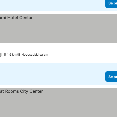
Se p
)
1.6 km till Novosadski sajam
Se p