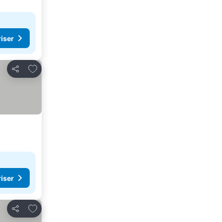
riser
Lägg till i Mina Favoriter
Dela
riser
Lägg till i Mina Favoriter
Dela