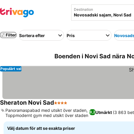
Destination
Filter
Sortera efter
Pris
Novosads
Boenden i Novi Sad nära No
Populärt val
Sheraton Novi Sad
4 Stjärnor
Panoramaspabad med utsikt över staden,
Utmärkt
(3 863 be
9,2
Toppmodernt gym med utsikt över staden
Välj datum för att se exakta priser