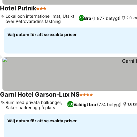
Hotel Putnik
3 Stjärnor
Lokal och internationell mat, Utsikt
Bra
(1 877 betyg)
7,7
2.0 km
över Petrovaradins fästning
Välj datum för att se exakta priser
Garni Hotel Garson-Lux NS
4 Stjärnor
Rum med privata balkonger,
Väldigt bra
(774 betyg)
8,0
1.6 k
Säker parkering på plats
Välj datum för att se exakta priser