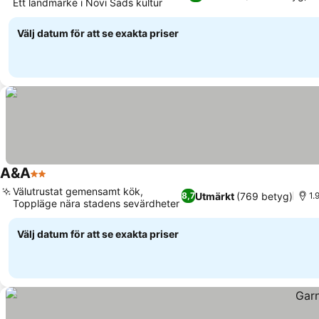
Ett landmärke i Novi Sads kultur
Välj datum för att se exakta priser
A&A
2 Stjärnor
Välutrustat gemensamt kök,
Utmärkt
(769 betyg)
8,7
1.
Toppläge nära stadens sevärdheter
Välj datum för att se exakta priser