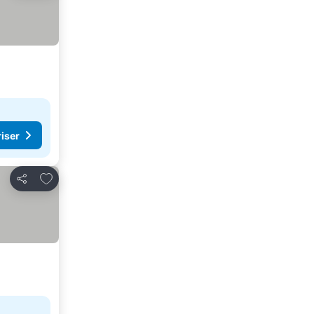
riser
Lägg till i Mina Favoriter
Dela