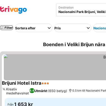
Destination
Filter
Sortera efter
Pris
Naciona
Boenden i Veliki Brijun nära 
Brijuni Hotel Istra
3 Stjärnor
Se priser
Kreativ
Utmärkt
(650 betyg)
8,6
0.5 km till Nacionalni Par
medelhavsmat
Se priser
1 653 kr
Från