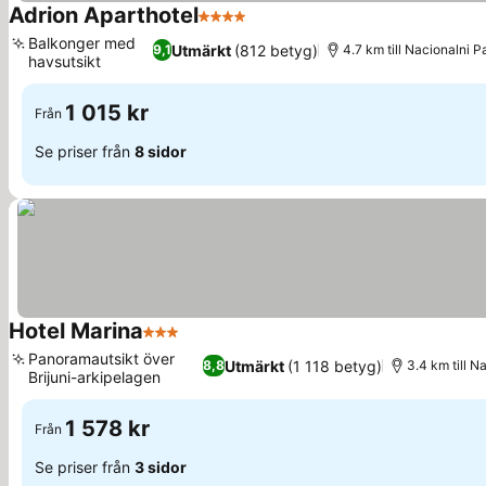
Adrion Aparthotel
4 Stjärnor
Se priser
Balkonger med
Utmärkt
(812 betyg)
9,1
4.7 km till Nacionalni Pa
havsutsikt
Se priser
1 015 kr
Från
Se priser från
8 sidor
Hotel Marina
3 Stjärnor
Se priser
Panoramautsikt över
Utmärkt
(1 118 betyg)
8,8
3.4 km till N
Brijuni-arkipelagen
Se priser
1 578 kr
Från
Se priser från
3 sidor