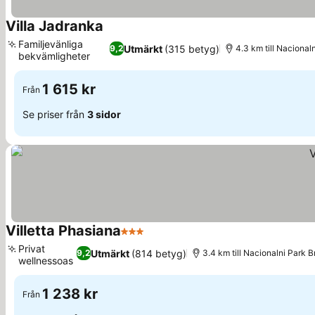
Villa Jadranka
Se priser
Familjevänliga
Utmärkt
(315 betyg)
9,2
4.3 km till Nacionaln
bekvämligheter
Se priser
1 615 kr
Från
Se priser från
3 sidor
Villetta Phasiana
3 Stjärnor
Se priser
Privat
Utmärkt
(814 betyg)
9,2
3.4 km till Nacionalni Park Br
wellnessoas
Se priser
1 238 kr
Från