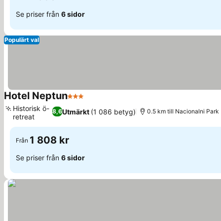
Se priser från
6 sidor
Populärt val
Hotel Neptun
3 Stjärnor
Se priser
Historisk ö-
Utmärkt
(1 086 betyg)
8,6
0.5 km till Nacionalni Park 
retreat
Se priser
1 808 kr
Från
Se priser från
6 sidor