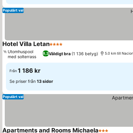
Populärt val
Hotel Villa Letan
4 Stjärnor
Se priser
Utomhuspool
Väldigt bra
(1 136 betyg)
8,2
5.0 km till Nacion
med solterrass
Se priser
1 186 kr
Från
Se priser från
13 sidor
Populärt val
Apartments and Rooms Michaela