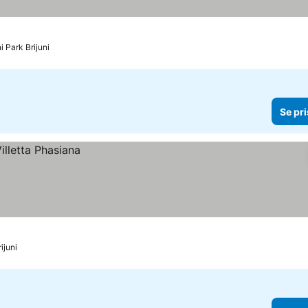
i Park Brijuni
Se pri
ijuni