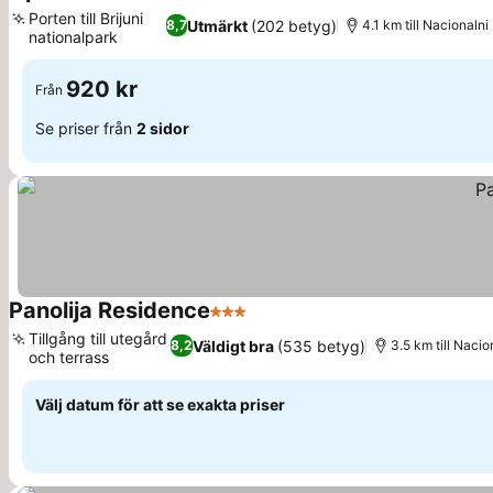
3 Stjärnor
Se priser
Porten till Brijuni
Utmärkt
(202 betyg)
8,7
4.1 km till Nacionalni
nationalpark
Se priser
920 kr
Från
Se priser från
2 sidor
Panolija Residence
3 Stjärnor
Se priser
Tillgång till utegård
Väldigt bra
(535 betyg)
8,2
3.5 km till Nacio
och terrass
Se priser
Välj datum för att se exakta priser