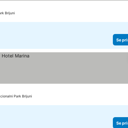
rk Brijuni
Se pri
acionalni Park Brijuni
Se pri