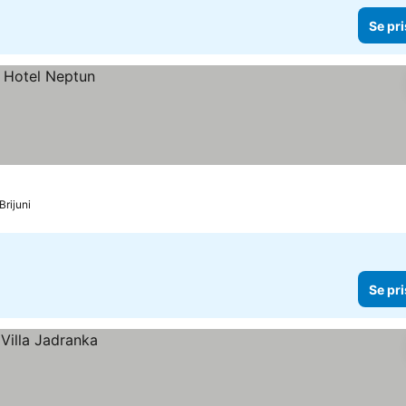
Se pri
Brijuni
Se pri