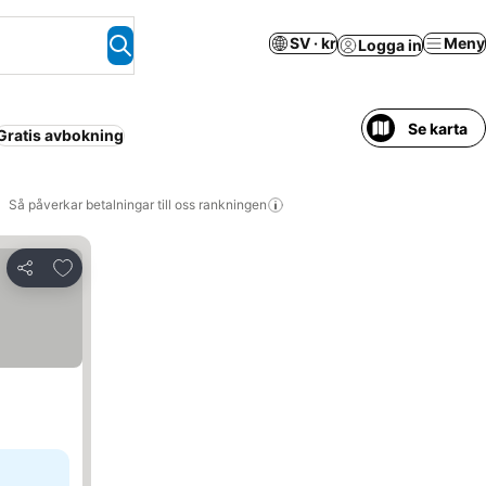
SV · kr
Meny
Logga in
Se karta
Gratis avbokning
Så påverkar betalningar till oss rankningen
Lägg till i Mina Favoriter
Dela