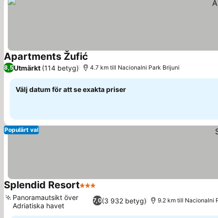
Apartments Žufić
Se priser
Utmärkt
(114 betyg)
8,5
4.7 km till Nacionalni Park Brijuni
Välj datum för att se exakta priser
Populärt val
Splendid Resort
3 Stjärnor
Se priser
Panoramautsikt över
(3 932 betyg)
7,0
9.2 km till Nacionalni 
Adriatiska havet
Se priser