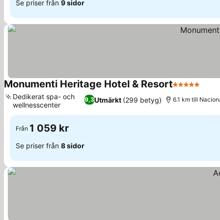
Se priser från
9 sidor
Monumenti Heritage Hotel & Resort
5 Stjärnor
Se pr
Dedikerat spa- och
Utmärkt
(299 betyg)
9,3
6.1 km till Nacion
wellnesscenter
Se priser
1 059 kr
Från
Se priser från
8 sidor