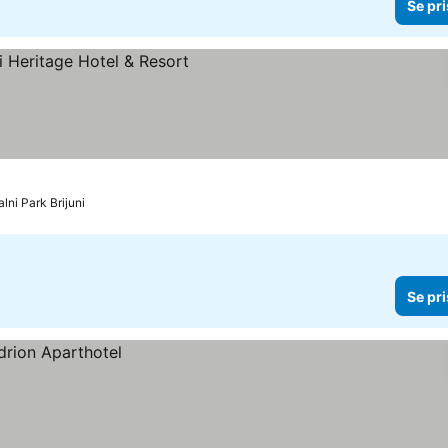
Se pri
iser
alni Park Brijuni
Se pri