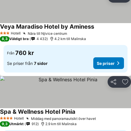
Veya Maradiso Hotel by Aminess
Hotell
Nära till Njivice centrum
3 Stjärnor
8,3
Väldigt bra
4 432
4.2 km till Malinska
760 kr
Från
Se priser från
7 sidor
Se priser
Dela
Läg
Spa & Wellness Hotel Pinia
Hotell
Middag med panoramautsikt över havet
4 Stjärnor
9,3
Utmärkt
912
2.9 km till Malinska