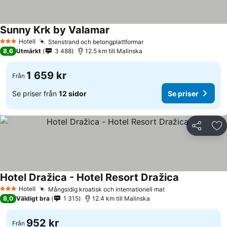
Sunny Krk by Valamar
Hotell
Stenstrand och betongplattformar
3 Stjärnor
8,6
Utmärkt
3 488
12.5 km till Malinska
1 659 kr
Från
Se priser från
12 sidor
Se priser
Dela
Läg
Hotel Dražica - Hotel Resort Dražica
Hotell
Mångsidig kroatisk och internationell mat
3 Stjärnor
8,0
Väldigt bra
1 315
12.4 km till Malinska
952 kr
Från