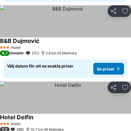
Dela
Läg
B&B Dujmović
Hotell
3 Stjärnor
8,7
Utmärkt
231
2.8 km till Malinska
Välj datum för att se exakta priser
Se priser
Dela
Läg
Hotel Delfin
Hotell
3 Stjärnor
7,2
286
10.7 km till Malinska