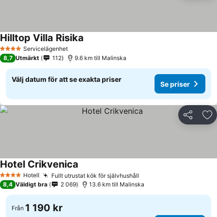
Hilltop Villa Risika
Servicelägenhet
4 Stjärnor
8,7
Utmärkt
112
9.6 km till Malinska
Välj datum för att se exakta priser
Se priser
Dela
Läg
Hotel Crikvenica
Hotell
Fullt utrustat kök för självhushåll
4 Stjärnor
8,4
Väldigt bra
2 069
13.6 km till Malinska
1 190 kr
Från