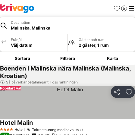
Favoriter
Logga 
Me
Destination
Malinska, Malinska
Från/till
Gäster och rum
Välj datum
2 gäster, 1 rum
Sortera
Filtrera
Karta
Boenden i Malinska nära Malinska (Malinska,
Kroatien)
Så påverkar betalningar till oss rankningen
Populärt val
Dela
Läg
Hotel Malin
Hotell
Takrestaurang med havsutsikt
4 Stjärnor