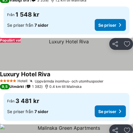
8,1
Väldigt bra
3 339
1.2 km till Malinska
1 548 kr
Från
Se priser från
7 sidor
Se priser
Populärt val
Dela
Läg
Luxury Hotel Riva
Hotell
Uppvärmda inomhus- och utomhuspooler
5 Stjärnor
9,5
Utmärkt
1 382
0.4 km till Malinska
3 481 kr
Från
Se priser från
7 sidor
Se priser