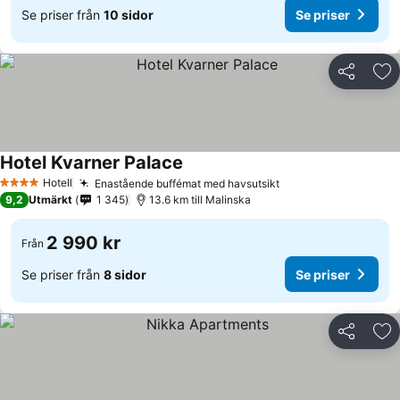
Se priser från
10 sidor
Se priser
Dela
Läg
Hotel Kvarner Palace
Hotell
Enastående buffémat med havsutsikt
4 Stjärnor
9,2
Utmärkt
1 345
13.6 km till Malinska
2 990 kr
Från
Se priser från
8 sidor
Se priser
Dela
Läg