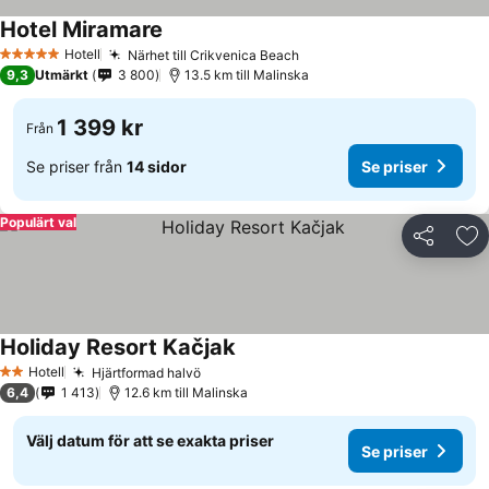
Hotel Miramare
Hotell
Närhet till Crikvenica Beach
5 Stjärnor
9,3
Utmärkt
3 800
13.5 km till Malinska
1 399 kr
Från
Se priser från
14 sidor
Se priser
Populärt val
Dela
Läg
Holiday Resort Kačjak
Hotell
Hjärtformad halvö
2 Stjärnor
6,4
1 413
12.6 km till Malinska
Välj datum för att se exakta priser
Se priser