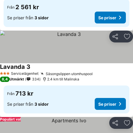
2 561 kr
Från
Se priser från
3 sidor
Se priser
Dela
Läg
Lavanda 3
Servicelägenhet
Säsongsöppen utomhuspool
3 Stjärnor
8,4
Utmärkt
334
2.4 km till Malinska
713 kr
Från
Se priser från
3 sidor
Se priser
Populärt val
Dela
Läg