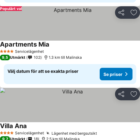
Populärt val
Dela
Läg
Apartments Mia
Servicelägenhet
4 Stjärnor
9,5
Utmärkt
102
1.3 km till Malinska
Välj datum för att se exakta priser
Se priser
Dela
Läg
Villa Ana
Servicelägenhet
Lägenhet med bergsutsikt
4 Stjärnor
9,7
Utmärkt
18
2.5 km till Malinska