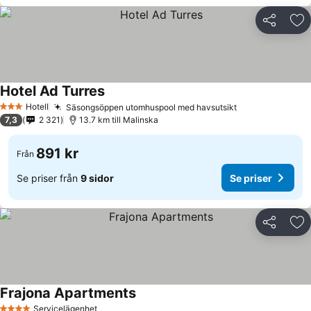
Dela
Läg
Hotel Ad Turres
Hotell
Säsongsöppen utomhuspool med havsutsikt
3 Stjärnor
7,3
2 321
13.7 km till Malinska
891 kr
Från
Se priser från
9 sidor
Se priser
Dela
Läg
Frajona Apartments
Servicelägenhet