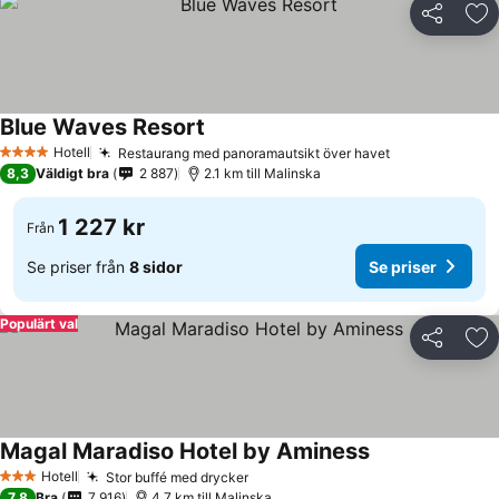
Dela
Läg
Blue Waves Resort
Hotell
Restaurang med panoramautsikt över havet
4 Stjärnor
8,3
Väldigt bra
2 887
2.1 km till Malinska
1 227 kr
Från
Se priser från
8 sidor
Se priser
Populärt val
Dela
Läg
Magal Maradiso Hotel by Aminess
Hotell
Stor buffé med drycker
3 Stjärnor
7,8
Bra
7 916
4.7 km till Malinska