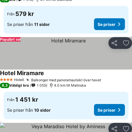
579 kr
Från
Se priser från
11 sidor
Se priser
Populärt val
Dela
Läg
Hotel Miramare
Hotell
Balkonger med panoramautsikt över havet
4 Stjärnor
8,3
Väldigt bra
1 055
4.0 km till Malinska
1 451 kr
Från
Se priser från
10 sidor
Se priser
Dela
Läg