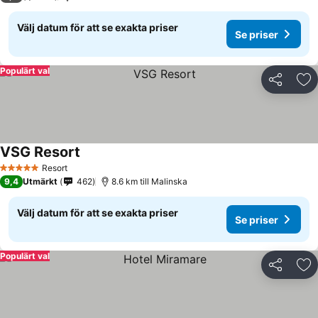
Välj datum för att se exakta priser
Se priser
Populärt val
Dela
Läg
VSG Resort
Resort
5 Stjärnor
9,4
Utmärkt
462
8.6 km till Malinska
Välj datum för att se exakta priser
Se priser
Populärt val
Dela
Läg