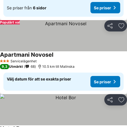
Se priser från
6 sidor
Se priser
Populärt val
Dela
Läg
Apartmani Novosel
Servicelägenhet
3 Stjärnor
9,3
Utmärkt
68
10.5 km till Malinska
Välj datum för att se exakta priser
Se priser
Dela
Läg