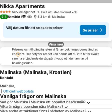
Nikka Apartments
Servicelägenhet
Fullt utrustat modernt kök
4 Stjärnor
9,4
Utmärkt
45
3.3 km till Malinska
Välj datum för att se exakta priser
Se priser
Visa mer
Priserna och tillgängligheten vi får av bokningssidorna ändras
konstant. Det betyder att det kan hända att du inte hittar exakt
samma erbjudande du såg på trivago när du hamnar på
bokningssidan.
Malinska (Malinska, Kroatien)
Kontakt
Malinska
,
|
Officiell webbplats
Vanliga frågor om Malinska
Vad gör Malinska i Malinska ett populärt besöksmål?
Vilka är några boenden nära Malinska?
Vilka andra attraktioner finns i närheten av Malinska?