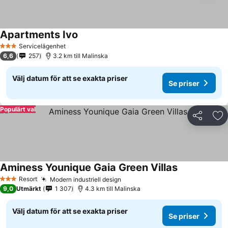
Apartments Ivo
Servicelägenhet
3 Stjärnor
6,6
257
3.2 km till Malinska
Välj datum för att se exakta priser
Se priser
Populärt val
Dela
Läg
Aminess Younique Gaia Green Villas
Resort
Modern industriell design
3 Stjärnor
9,0
Utmärkt
1 307
4.3 km till Malinska
Välj datum för att se exakta priser
Se priser