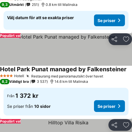
4 Stjärnor
9,3
Utmärkt
251
0.8 km till Malinska
Välj datum för att se exakta priser
Se priser
Populärt val
Dela
Läg
Hotel Park Punat managed by Falkensteiner
Hotell
Restaurang med panoramautsikt över havet
4 Stjärnor
8,2
Väldigt bra
3 537
14.6 km till Malinska
1 372 kr
Från
Se priser från
10 sidor
Se priser
Populärt val
Dela
Läg