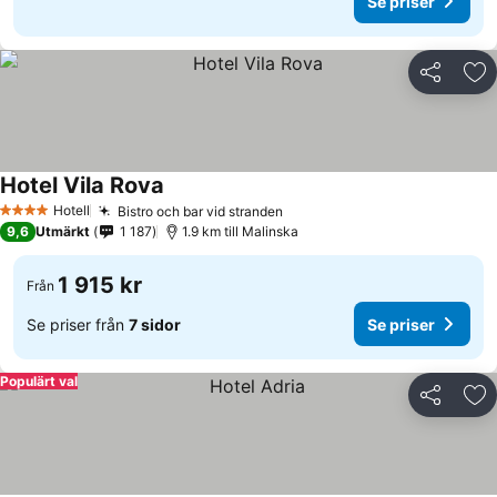
Se priser
Dela
Läg
Hotel Vila Rova
Hotell
Bistro och bar vid stranden
4 Stjärnor
9,6
Utmärkt
1 187
1.9 km till Malinska
1 915 kr
Från
Se priser från
7 sidor
Se priser
Populärt val
Dela
Läg