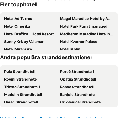
Fler topphotell
Hotel Ad Turres
Magal Maradiso Hotel by Aminess
Hotel Omorika
Hotel Park Punat managed by Falkensteiner
Hotel Dražica - Hotel Resort Dražica
Mediteran Maradiso Hotel by Aminess
Sunny Krk by Valamar
Hotel Kvarner Palace
Hotel Miramare
Hotel Malin
Andra populära stranddestinationer
Hotel Adriatic
Hotel Katarina
Aminess Younique Narrivi Hotel
Hotel Delfin
Pula Strandhotell
Poreč Strandhotell
Hotel Millenium deluxe
Malinska Green Apartments
Rovinj Strandhotell
Opatija Strandhotell
Hotel Crikvenica
Blue Waves Resort
Trieste Strandhotell
Rabac Strandhotell
Hotel Miramare
Veya Maradiso Hotel by Aminess
Medulin Strandhotell
Banjole Strandhotell
Hotel Marina
Hotel Bor
Umag Strandhotell
Crikvenica Strandhotell
Slaven
Hotel Selce
Rijeka Strandhotell
Vrsar Strandhotell
Villa Tamaris - Hotel Resort Dražica
Boutique Hotel Esplanade
Baška Strandhotell
Mali Lošinj Strandhotell
Heritage Hotel Stypia
Adrialux Camping Mobile Home