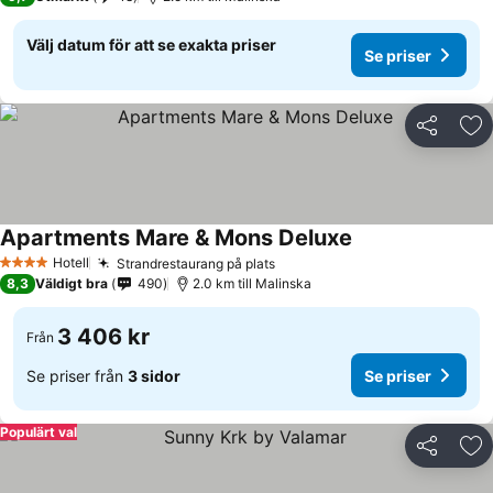
Välj datum för att se exakta priser
Se priser
Dela
Läg
Apartments Mare & Mons Deluxe
Hotell
Strandrestaurang på plats
4 Stjärnor
8,3
Väldigt bra
490
2.0 km till Malinska
3 406 kr
Från
Se priser från
3 sidor
Se priser
Populärt val
Dela
Läg