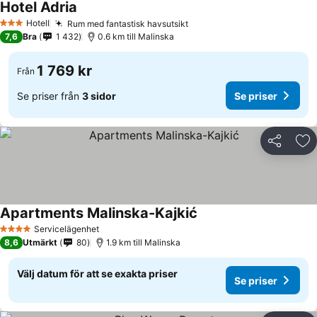
Hotel Adria
Hotell
Rum med fantastisk havsutsikt
3 Stjärnor
7,6
Bra
1 432
0.6 km till Malinska
1 769 kr
Från
Se priser från
3 sidor
Se priser
Dela
Läg
Apartments Malinska-Kajkić
Servicelägenhet
4 Stjärnor
8,6
Utmärkt
80
1.9 km till Malinska
Välj datum för att se exakta priser
Se priser