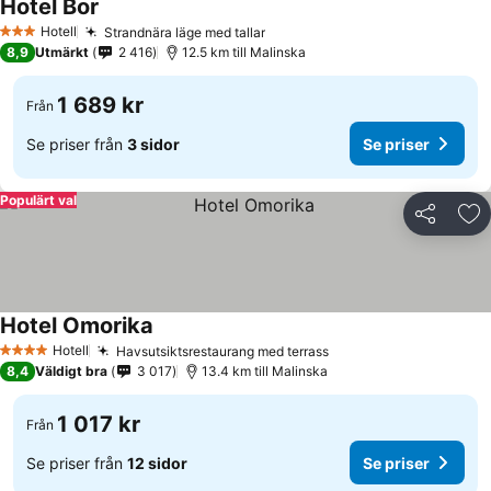
Hotel Bor
Hotell
Strandnära läge med tallar
3 Stjärnor
8,9
Utmärkt
2 416
12.5 km till Malinska
1 689 kr
Från
Se priser från
3 sidor
Se priser
Populärt val
Dela
Läg
Hotel Omorika
Hotell
Havsutsiktsrestaurang med terrass
4 Stjärnor
8,4
Väldigt bra
3 017
13.4 km till Malinska
1 017 kr
Från
Se priser från
12 sidor
Se priser