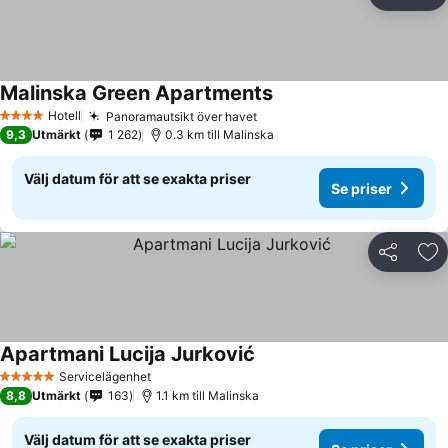
Dela
Läg
Malinska Green Apartments
Hotell
Panoramautsikt över havet
4 Stjärnor
9,3
Utmärkt
1 262
0.3 km till Malinska
Välj datum för att se exakta priser
Se priser
Dela
Läg
Apartmani Lucija Jurković
Servicelägenhet
5 Stjärnor
8,8
Utmärkt
163
1.1 km till Malinska
Välj datum för att se exakta priser