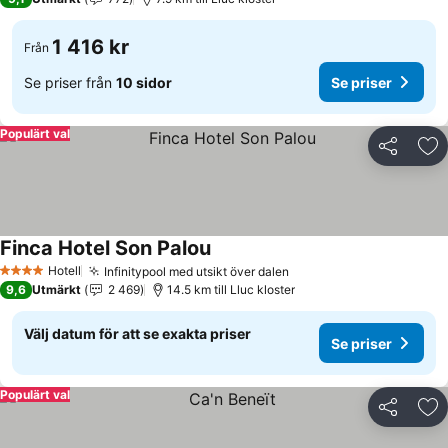
1 416 kr
Från
Se priser från
10 sidor
Se priser
Populärt val
Dela
Läg
Finca Hotel Son Palou
Se priser
Hotell
Infinitypool med utsikt över dalen
Se priser
4 Stjärnor
9,6
Utmärkt
2 469
14.5 km till Lluc kloster
Välj datum för att se exakta priser
Se priser
Populärt val
Dela
Läg