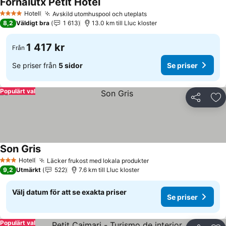
Fornalutx Petit Hotel
Se priser
Hotell
Avskild utomhuspool och uteplats
Se priser
4 Stjärnor
8,2
Väldigt bra
1 613
13.0 km till Lluc kloster
1 417 kr
Från
Se priser från
5 sidor
Se priser
Populärt val
Dela
Läg
Son Gris
Se priser
Hotell
Läcker frukost med lokala produkter
Se priser
3 Stjärnor
9,2
Utmärkt
522
7.6 km till Lluc kloster
Välj datum för att se exakta priser
Se priser
Populärt val