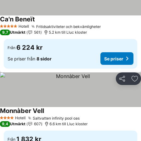
Ca'n Beneït
Se priser
Hotell
Fritidsaktiviteter och bekvämligheter
Se priser
5 Stjärnor
9,7
Utmärkt
561
5.2 km till Lluc kloster
6 224 kr
Från
Se priser från
8 sidor
Se priser
Dela
Läg
Monnàber Vell
Se priser
Hotell
Saltvatten infinity pool oas
Se priser
4 Stjärnor
9,4
Utmärkt
607
6.6 km till Lluc kloster
1 832 kr
Från