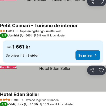
Dela
Läg
Petit Caimari - Turismo de interior
Se priser
Hotell
Anpassningsbar gourmetfrukost
Se priser
2 Stjärnor
9,5
Utmärkt
666
5.9 km till Lluc kloster
1 661 kr
Från
Se priser från
3 sidor
Se priser
Populärt val
Dela
Läg
Hotel Eden Soller
Se priser
Hotell
Utmärkt läge vid stranden
Se priser
4 Stjärnor
8,3
Väldigt bra
4 188
16.3 km till Lluc kloster