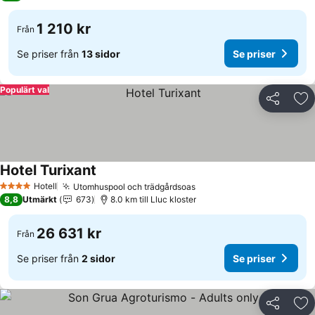
1 210 kr
Från
Se priser från
13 sidor
Se priser
Populärt val
Dela
Läg
Hotel Turixant
Se priser
Hotell
Utomhuspool och trädgårdsoas
Se priser
4 Stjärnor
8,8
Utmärkt
673
8.0 km till Lluc kloster
26 631 kr
Från
Se priser från
2 sidor
Se priser
Dela
Läg