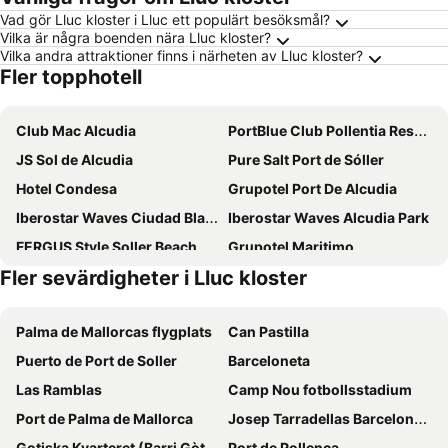
Vad gör Lluc kloster i Lluc ett populärt besöksmål?
Vilka är några boenden nära Lluc kloster?
Vilka andra attraktioner finns i närheten av Lluc kloster?
Fler topphotell
Club Mac Alcudia
PortBlue Club Pollentia Resort & Spa
JS Sol de Alcudia
Pure Salt Port de Sóller
Hotel Condesa
Grupotel Port De Alcudia
Iberostar Waves Ciudad Blanca
Iberostar Waves Alcudia Park
FERGUS Style Soller Beach
Grupotel Maritimo
Fler sevärdigheter i Lluc kloster
INNSiDE by Meliá Alcudia
Hotel Eden Soller
JS Alcudi Mar
Alua Boccaccio
Palma de Mallorcas flygplats
Can Pastilla
Hotel Eden Nord Soller
TUI BLUE Alcudia Pins
Puerto de Port de Soller
Barceloneta
Bikini Island & Mountain Hotel Port de Sóller
Las Gaviotas Suites Hotel
Las Ramblas
Camp Nou fotbollsstadium
Aluasun Continental Park Hotel & Apartments
THB Bamboo Alcudia
Port de Palma de Mallorca
Josep Tarradellas Barcelona–El Prat Airport
Cabot Pollensa Park Spa
Iberostar Waves Playa de Muro
Gotiska Kvarteret (Barri Gòtic)
Port de Pollença