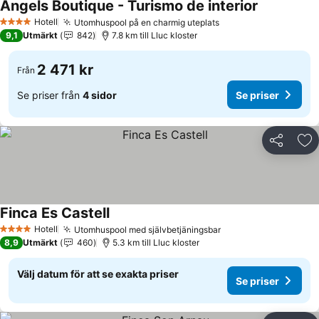
Angels Boutique - Turismo de interior
Se priser
Hotell
Utomhuspool på en charmig uteplats
Se priser
4 Stjärnor
9,1
Utmärkt
842
7.8 km till Lluc kloster
2 471 kr
Från
Se priser från
4 sidor
Se priser
Dela
Läg
Finca Es Castell
Se priser
Hotell
Utomhuspool med självbetjäningsbar
Se priser
4 Stjärnor
8,9
Utmärkt
460
5.3 km till Lluc kloster
Välj datum för att se exakta priser
Se priser