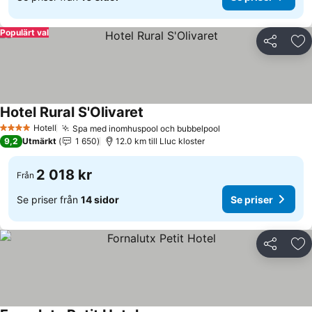
Populärt val
Dela
Läg
Hotel Rural S'Olivaret
Se priser
Hotell
Spa med inomhuspool och bubbelpool
Se priser
4 Stjärnor
9,2
Utmärkt
1 650
12.0 km till Lluc kloster
2 018 kr
Från
Se priser från
14 sidor
Se priser
Dela
Läg