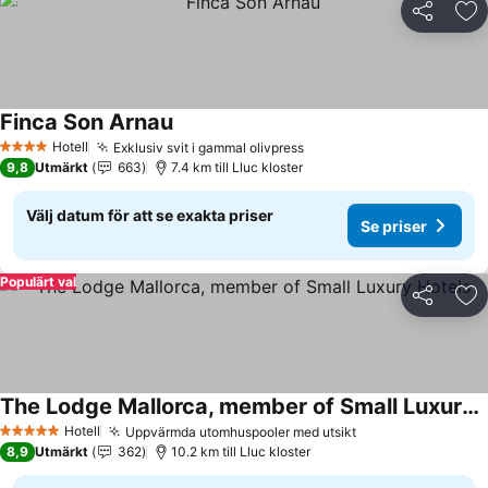
Dela
Läg
Finca Son Arnau
Se priser
Hotell
Exklusiv svit i gammal olivpress
Se priser
4 Stjärnor
9,8
Utmärkt
663
7.4 km till Lluc kloster
Välj datum för att se exakta priser
Se priser
Populärt val
Dela
Läg
The Lodge Mallorca, member of Small Luxury Hotels
Se priser
Hotell
Uppvärmda utomhuspooler med utsikt
Se priser
5 Stjärnor
8,9
Utmärkt
362
10.2 km till Lluc kloster