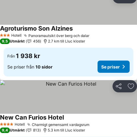
Dela
Läg
Agroturismo Son Alzines
Se priser
Hotell
Panoramautsikt över berg och dalar
Se priser
3 Stjärnor
9,5
Utmärkt
456
2.7 km till Lluc kloster
1 938 kr
Från
Se priser från
10 sidor
Se priser
Dela
Läg
New Can Furios Hotel
Se priser
Hotell
Charmigt gemensamt vardagsrum
Se priser
4 Stjärnor
9,4
Utmärkt
813
5.3 km till Lluc kloster