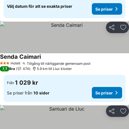
Välj datum för att se exakta priser
Se priser
Dela
Läg
Senda Caimari
Se priser
Hotell
Tillgång till närliggande gemensam pool
Se priser
3 Stjärnor
7,7
Bra
474
5.9 km till Lluc kloster
1 029 kr
Från
Se priser från
10 sidor
Se priser
Dela
Läg