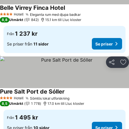
Belle Virrey Finca Hotel
Se priser
Hotell
Eleganta rum med djupa badkar
Se priser
4 Stjärnor
8,8
Utmärkt
842
15.1 km till Lluc kloster
1 237 kr
Från
Se priser från
11 sidor
Se priser
Dela
Läg
Pure Salt Port de Sóller
Se priser
Hotell
Sömlös lokal utforskning
Se priser
4 Stjärnor
8,5
Utmärkt
1 778
17.0 km till Lluc kloster
1 495 kr
Från
Se priser från
10 sidor
Se priser