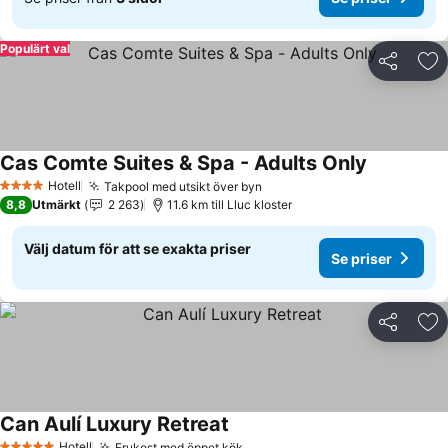
Populärt val
Dela
Läg
Cas Comte Suites & Spa - Adults Only
Se priser
Hotell
Takpool med utsikt över byn
Se priser
4 Stjärnor
8,8
Utmärkt
2 263
11.6 km till Lluc kloster
Välj datum för att se exakta priser
Se priser
Dela
Läg
Can Aulí Luxury Retreat
Se priser
Hotell
Frukost med öppet kök