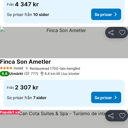
4 347 kr
Från
Se priser från
10 sidor
Se priser
Dela
Läg
Finca Son Ametler
Se priser
Hotell
Restaurerad 1700-tals herrgård
Se priser
4 Stjärnor
9,8
Utmärkt
777
6.4 km till Lluc kloster
2 307 kr
Från
Se priser från
7 sidor
Se priser
Populärt val
Dela
Läg