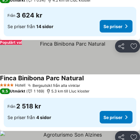
9,7
Utmärkt
1 034
4.2 km till Lluc kloster
3 624 kr
Från
Se priser från
14 sidor
Se priser
Populärt val
Dela
Läg
Finca Binibona Parc Natural
Se priser
Hotell
Bergsutsikt från alla vinklar
Se priser
4 Stjärnor
9,5
Utmärkt
1 169
5.3 km till Lluc kloster
2 518 kr
Från
Se priser från
4 sidor
Se priser