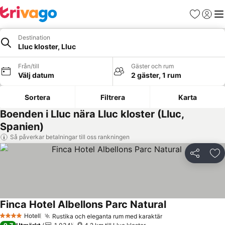
Favoriter
Logga 
Me
Destination
Lluc kloster, Lluc
Från/till
Gäster och rum
Välj datum
2 gäster, 1 rum
Sortera
Filtrera
Karta
Boenden i Lluc nära Lluc kloster (Lluc,
Spanien)
Så påverkar betalningar till oss rankningen
Dela
Läg
Finca Hotel Albellons Parc Natural
Se priser
Hotell
Rustika och eleganta rum med karaktär
Se priser
4 Stjärnor