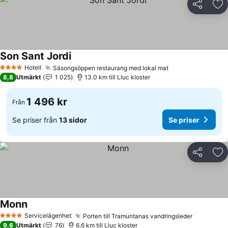
Dela
Läg
Son Sant Jordi
Se priser
Hotell
Säsongsöppen restaurang med lokal mat
Se priser
4 Stjärnor
8,8
Utmärkt
1 025
13.0 km till Lluc kloster
1 496 kr
Från
Se priser från
13 sidor
Se priser
Dela
Läg
Monn
Se priser
Servicelägenhet
Porten till Tramuntanas vandringsleder
Se priser
4 Stjärnor
9,6
Utmärkt
76
6.6 km till Lluc kloster