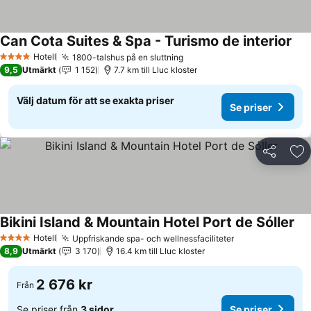
Can Cota Suites & Spa - Turismo de interior
Se 
Hotell
1800-talshus på en sluttning
Se priser
4 Stjärnor
9,5
Utmärkt
1 152
7.7 km till Lluc kloster
Välj datum för att se exakta priser
Se priser
Dela
Läg
Bikini Island & Mountain Hotel Port de Sóller
Se 
Hotell
Uppfriskande spa- och wellnessfaciliteter
Se priser
4 Stjärnor
8,9
Utmärkt
3 170
16.4 km till Lluc kloster
2 676 kr
Från
Se priser från
3 sidor
Se priser