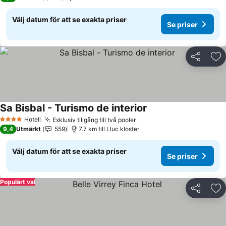
Välj datum för att se exakta priser
Se priser
Dela
Läg
Sa Bisbal - Turismo de interior
Se priser
Hotell
Exklusiv tillgång till två pooler
Se priser
4 Stjärnor
9,4
Utmärkt
559
7.7 km till Lluc kloster
Välj datum för att se exakta priser
Se priser
Populärt val
Dela
Läg