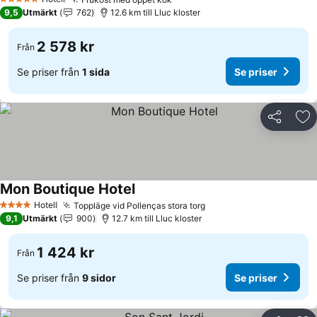
Se priser
5 Stjärnor
9,5
Utmärkt
762
12.6 km till Lluc kloster
2 578 kr
Från
Se priser från
1 sida
Se priser
Dela
Läg
Mon Boutique Hotel
Se priser
Hotell
Toppläge vid Pollenças stora torg
Se priser
4 Stjärnor
9,1
Utmärkt
900
12.7 km till Lluc kloster
1 424 kr
Från
Se priser från
9 sidor
Se priser