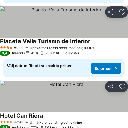
Dela
Läg
Placeta Vella Turismo de Interior
Se priser
Hotell
Uppvärmd utomhuspool med bergsutsikt
Se priser
4 Stjärnor
9,4
Utmärkt
419
5.9 km till Lluc kloster
Välj datum för att se exakta priser
Se priser
Dela
Läg
Hotel Can Riera
Se priser
Hotell
Utmärkt för vandring och cykling
Se priser
4 Stjärnor
9,1
Utmärkt
772
7.9 km till Lluc kloster