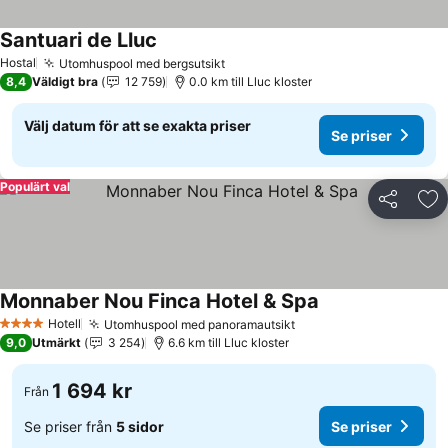
Santuari de Lluc
Se priser
Hostal
Utomhuspool med bergsutsikt
Se priser
8,4
Väldigt bra
12 759
0.0 km till Lluc kloster
Välj datum för att se exakta priser
Se priser
Populärt val
Dela
Läg
Monnaber Nou Finca Hotel & Spa
Se priser
Hotell
Utomhuspool med panoramautsikt
Se priser
4 Stjärnor
9,0
Utmärkt
3 254
6.6 km till Lluc kloster
1 694 kr
Från
Se priser från
5 sidor
Se priser