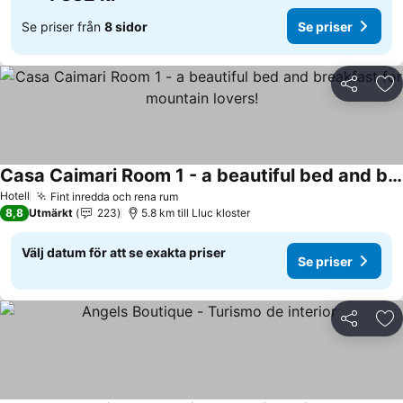
Se priser från
8 sidor
Se priser
Dela
Läg
Casa Caimari Room 1 - a beautiful bed and breakfast for mountain lovers!
Se priser
Hotell
Fint inredda och rena rum
Se priser
8,8
Utmärkt
223
5.8 km till Lluc kloster
Välj datum för att se exakta priser
Se priser
Dela
Läg