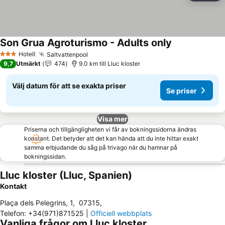
Son Grua Agroturismo - Adults only
Se priser
Hotell
Saltvattenpool
Se priser
3 Stjärnor
9,7
Utmärkt
474
9.0 km till Lluc kloster
Välj datum för att se exakta priser
Se priser
Visa mer
Priserna och tillgängligheten vi får av bokningssidorna ändras
konstant. Det betyder att det kan hända att du inte hittar exakt
samma erbjudande du såg på trivago när du hamnar på
bokningssidan.
Lluc kloster (Lluc, Spanien)
Kontakt
Plaça dels Pelegrins, 1
,
07315
,
Telefon
:
+34(971)871525
|
Officiell webbplats
Vanliga frågor om Lluc kloster