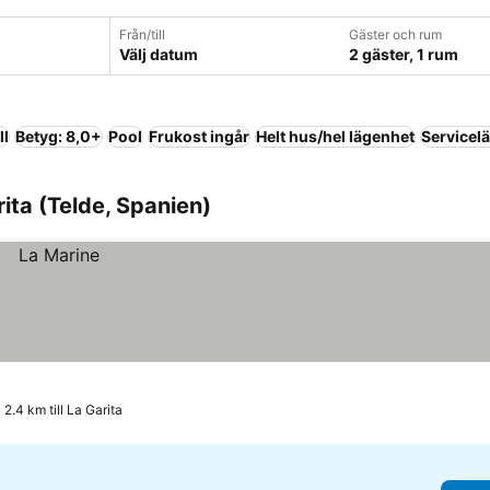
Från/till
Gäster och rum
Välj datum
2 gäster, 1 rum
ll
Betyg: 8,0+
Pool
Frukost ingår
Helt hus/hel lägenhet
Servicel
ita (Telde, Spanien)
2.4 km till La Garita