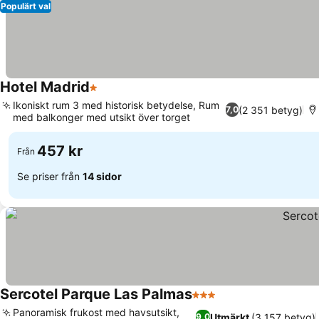
Populärt val
Hotel Madrid
1 Stjärnor
Ikoniskt rum 3 med historisk betydelse, Rum
(2 351 betyg)
7,0
med balkonger med utsikt över torget
457 kr
Från
Se priser från
14 sidor
Sercotel Parque Las Palmas
3 Stjärnor
Panoramisk frukost med havsutsikt,
Utmärkt
(3 157 betyg)
9,0