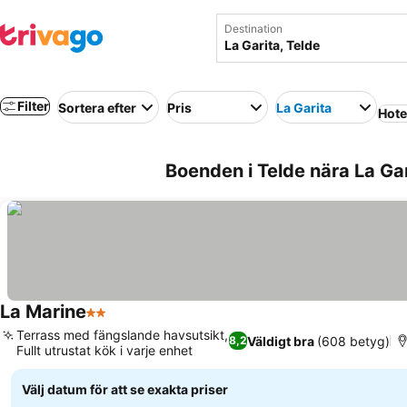
Destination
Filter
Sortera efter
Pris
La Garita
Hote
Boenden i Telde nära La Gar
La Marine
2 Stjärnor
Terrass med fängslande havsutsikt,
Väldigt bra
(608 betyg)
8,2
Fullt utrustat kök i varje enhet
Välj datum för att se exakta priser