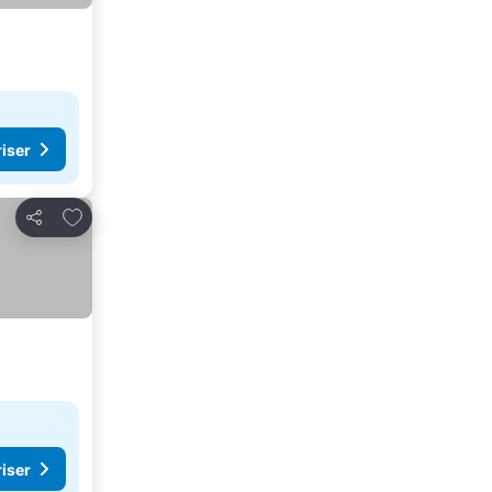
riser
Lägg till i Mina Favoriter
Dela
riser