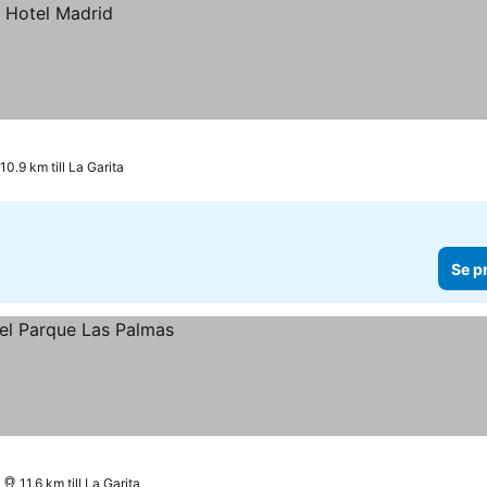
10.9 km till La Garita
Se p
11.6 km till La Garita