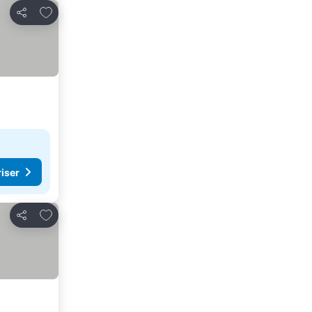
Lägg till i Mina Favoriter
Dela
riser
Lägg till i Mina Favoriter
Dela