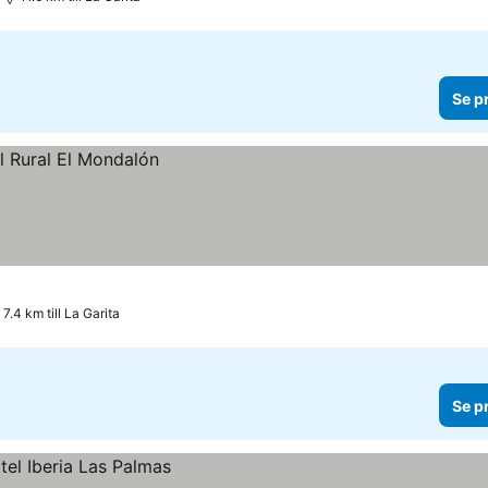
Se p
7.4 km till La Garita
Se p