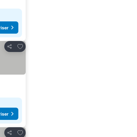
riser
Lägg till i Mina Favoriter
Dela
riser
Lägg till i Mina Favoriter
Dela