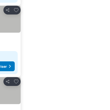
Lägg till i Mina Favoriter
Dela
riser
Lägg till i Mina Favoriter
Dela