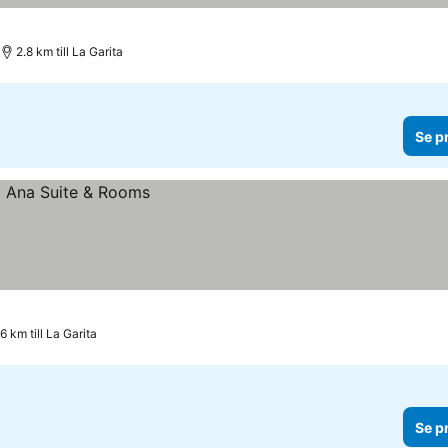
2.8 km till La Garita
Se p
6 km till La Garita
Se p