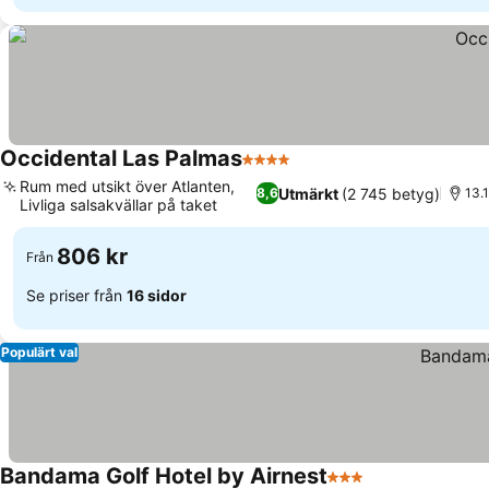
Occidental Las Palmas
4 Stjärnor
Rum med utsikt över Atlanten,
Utmärkt
(2 745 betyg)
8,6
13.1
Livliga salsakvällar på taket
806 kr
Från
Se priser från
16 sidor
Populärt val
Bandama Golf Hotel by Airnest
3 Stjärnor