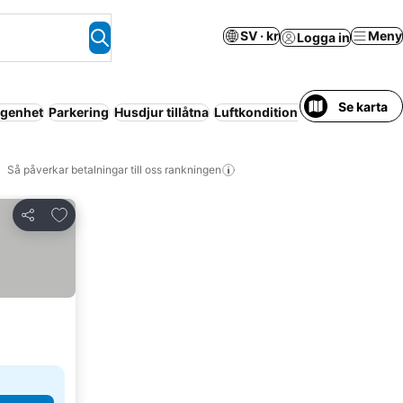
SV · kr
Meny
Logga in
Se karta
ägenhet
Parkering
Husdjur tillåtna
Luftkonditionering
Resort
Så påverkar betalningar till oss rankningen
Lägg till i Mina Favoriter
Dela