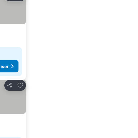
riser
Lägg till i Mina Favoriter
Dela