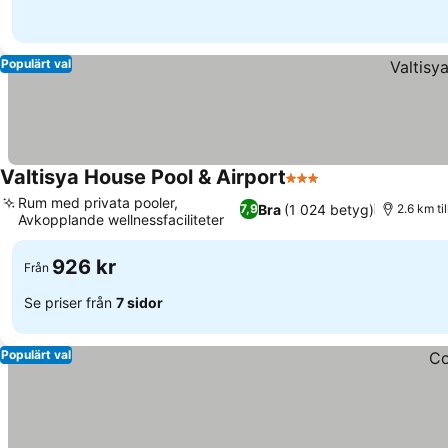
Populärt val
Valtisya House Pool & Airport
3 Stjärnor
Rum med privata pooler,
Bra
(1 024 betyg)
7,9
2.6 km til
Avkopplande wellnessfaciliteter
926 kr
Från
Se priser från
7 sidor
Populärt val