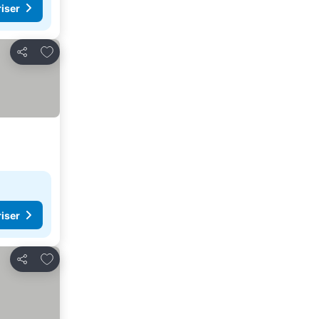
riser
Lägg till i Mina Favoriter
Dela
riser
Lägg till i Mina Favoriter
Dela