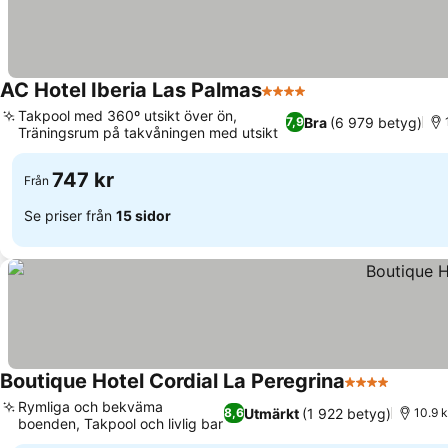
AC Hotel Iberia Las Palmas
4 Stjärnor
Takpool med 360º utsikt över ön,
Bra
(6 979 betyg)
7,9
Träningsrum på takvåningen med utsikt
747 kr
Från
Se priser från
15 sidor
Boutique Hotel Cordial La Peregrina
4 Stjärnor
Rymliga och bekväma
Utmärkt
(1 922 betyg)
8,6
10.9 k
boenden, Takpool och livlig bar