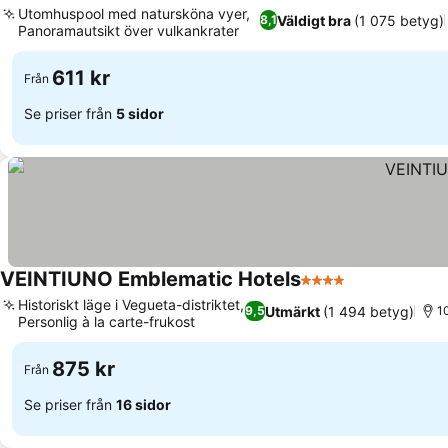
Utomhuspool med natursköna vyer,
Väldigt bra
(1 075 betyg)
8,1
Panoramautsikt över vulkankrater
611 kr
Från
Se priser från
5 sidor
VEINTIUNO Emblematic Hotels
4 Stjärnor
Historiskt läge i Vegueta-distriktet,
Utmärkt
(1 494 betyg)
9,5
10
Personlig à la carte-frukost
875 kr
Från
Se priser från
16 sidor