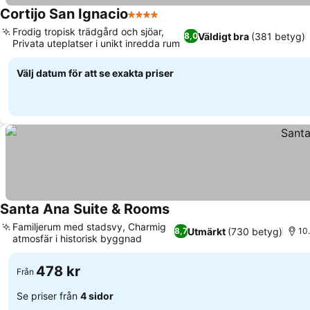
Cortijo San Ignacio
4 Stjärnor
Frodig tropisk trädgård och sjöar,
Väldigt bra
(381 betyg)
8,0
Privata uteplatser i unikt inredda rum
Välj datum för att se exakta priser
Santa Ana Suite & Rooms
Familjerum med stadsvy, Charmig
Utmärkt
(730 betyg)
8,7
10.
atmosfär i historisk byggnad
478 kr
Från
Se priser från
4 sidor