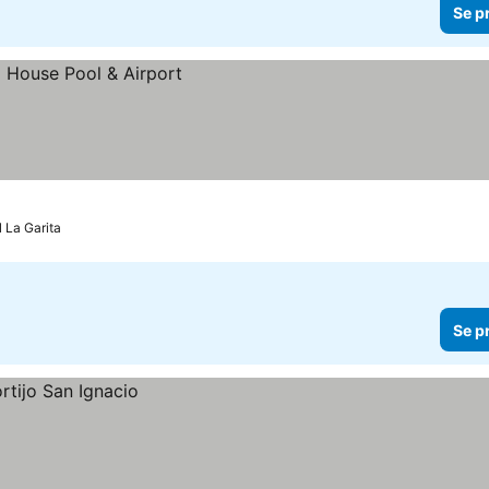
Se p
l La Garita
Se p