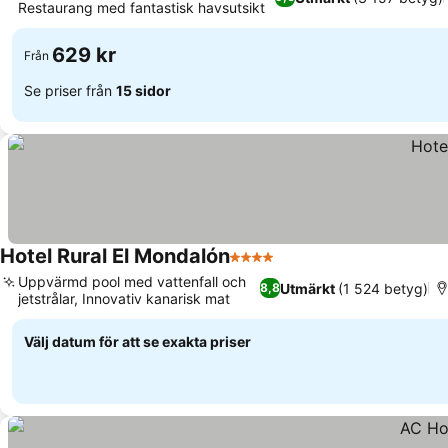
Restaurang med fantastisk havsutsikt
629 kr
Från
Se priser från
15 sidor
Hotel Rural El Mondalón
4 Stjärnor
Uppvärmd pool med vattenfall och
Utmärkt
(1 524 betyg)
8,8
jetstrålar, Innovativ kanarisk mat
Välj datum för att se exakta priser