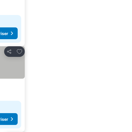
riser
Lägg till i Mina Favoriter
Dela
riser