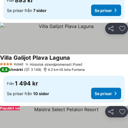
893 kr
Från
Se priser från
7 sidor
Se priser
Dela
Läg
Villa Galijot Plava Laguna
Se priser
Hotell
Historisk strandpromenad i Poreč
Se priser
4 Stjärnor
8,6
Utmärkt
3 148
4.2 km till Istra Funtana
1 494 kr
Från
Se priser från
10 sidor
Se priser
Populärt val
Dela
Läg