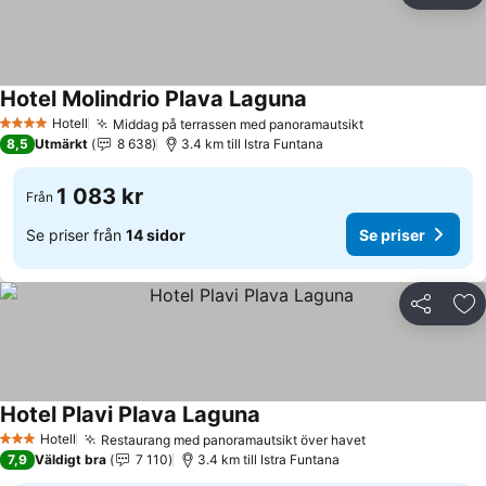
Hotel Molindrio Plava Laguna
Se priser
Hotell
Middag på terrassen med panoramautsikt
Se priser
4 Stjärnor
8,5
Utmärkt
8 638
3.4 km till Istra Funtana
1 083 kr
Från
Se priser från
14 sidor
Se priser
Dela
Läg
Hotel Plavi Plava Laguna
Se priser
Hotell
Restaurang med panoramautsikt över havet
Se priser
3 Stjärnor
7,9
Väldigt bra
7 110
3.4 km till Istra Funtana