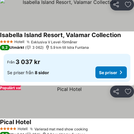
Dela
Läg
Isabella Island Resort, Valamar Collection
Se pri
Hotell
Exklusiva V Level-förmåner
Se priser
4 Stjärnor
9,2
Utmärkt
3 062
5.9 km till Istra Funtana
3 037 kr
Från
Se priser från
8 sidor
Se priser
Populärt val
Dela
Läg
Pical Hotel
Se priser
Hotell
Varierad mat med show cooking
Se priser
5 Stjärnor