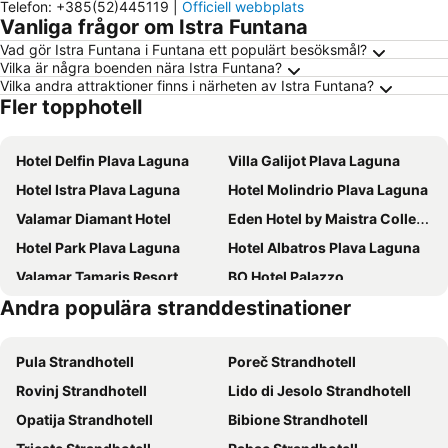
Telefon
:
+385(52)445119
|
Officiell webbplats
Vanliga frågor om Istra Funtana
Vad gör Istra Funtana i Funtana ett populärt besöksmål?
Vilka är några boenden nära Istra Funtana?
Vilka andra attraktioner finns i närheten av Istra Funtana?
Fler topphotell
Hotel Delfin Plava Laguna
Villa Galijot Plava Laguna
Hotel Istra Plava Laguna
Hotel Molindrio Plava Laguna
Valamar Diamant Hotel
Eden Hotel by Maistra Collection
Hotel Park Plava Laguna
Hotel Albatros Plava Laguna
Valamar Tamaris Resort
BO Hotel Palazzo
Andra populära stranddestinationer
Maistra Select Belvedere Resort
Blu Mare Hotel
Hotel Materada Plava Laguna
Hotel Gran Vista Plava Laguna
Pula Strandhotell
Poreč Strandhotell
Lone Hotel by Maistra Collection
Hotel Zorna Plava Laguna
Rovinj Strandhotell
Lido di Jesolo Strandhotell
Maistra Select Island Hotel Istra
Valamar Parentino Hotel
Opatija Strandhotell
Bibione Strandhotell
Maistra Select Pineta Hotel
Hotel Parentium Plava Laguna