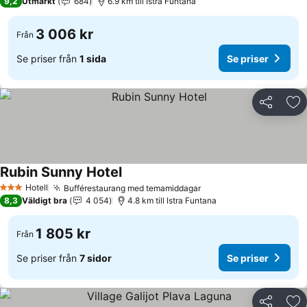
9,2
Utmärkt
684
6.9 km till Istra Funtana
3 006 kr
Från
Se priser från
1 sida
Se priser
Dela
Läg
Rubin Sunny Hotel
Se priser
Hotell
Bufférestaurang med temamiddagar
Se priser
3 Stjärnor
8,3
Väldigt bra
4 054
4.8 km till Istra Funtana
1 805 kr
Från
Se priser från
7 sidor
Se priser