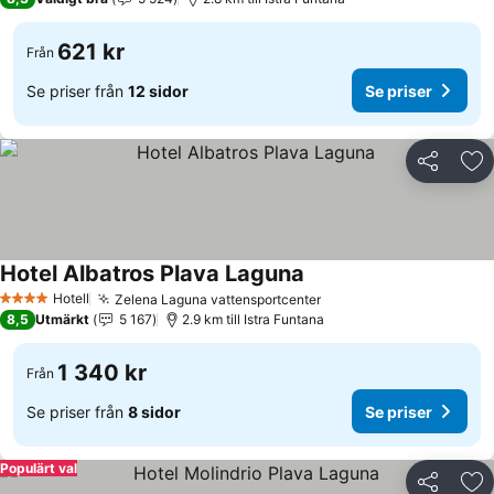
621 kr
Från
Se priser från
12 sidor
Se priser
Dela
Läg
Hotel Albatros Plava Laguna
Se priser
Hotell
Zelena Laguna vattensportcenter
Se priser
4 Stjärnor
8,5
Utmärkt
5 167
2.9 km till Istra Funtana
1 340 kr
Från
Se priser från
8 sidor
Se priser
Populärt val
Dela
Läg