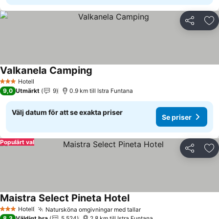
Dela
Läg
Valkanela Camping
Se priser
Hotell
3 Stjärnor
9,0
Utmärkt
9
0.9 km till Istra Funtana
Välj datum för att se exakta priser
Se priser
Populärt val
Dela
Läg
Maistra Select Pineta Hotel
Se priser
Hotell
Natursköna omgivningar med tallar
Se priser
3 Stjärnor
8,3
Väldigt bra
5 524
2.8 km till Istra Funtana