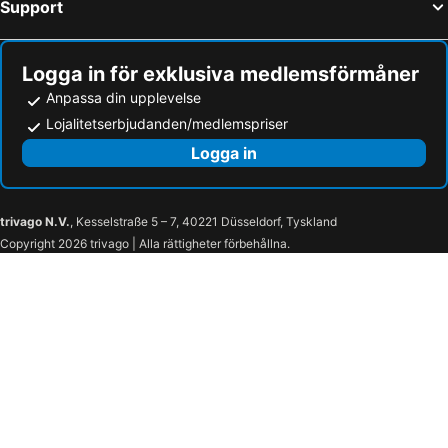
Support
Tar-Vabriga Strandhotell
Izola Strandhotell
Polidor Camping Resort
Mobile Homes Banko Bijela Uvala
Hotel Vista
Boutique Wrungel
Logga in för exklusiva medlemsförmåner
Koversada Rooms
Maistra Camping Porto Sole Pitches
Anpassa din upplevelse
Valamar Riviera Hotel & Residence
Hotel Makin
Lojalitetserbjudanden/medlemspriser
Ena
Sol Park
Logga in
Valamar Isabella Villas
Apartments Katja
trivago N.V.
, Kesselstraße 5 – 7, 40221 Düsseldorf, Tyskland
Copyright 2026 trivago | Alla rättigheter förbehållna.