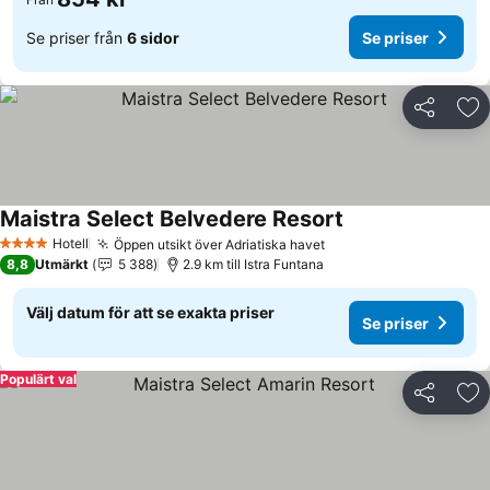
Se priser från
6 sidor
Se priser
Dela
Läg
Maistra Select Belvedere Resort
Se priser
Hotell
Öppen utsikt över Adriatiska havet
Se priser
4 Stjärnor
8,8
Utmärkt
5 388
2.9 km till Istra Funtana
Välj datum för att se exakta priser
Se priser
Populärt val
Dela
Läg