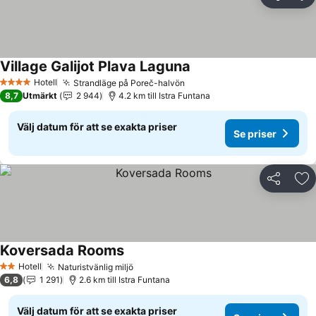
Dela
Läg
Village Galijot Plava Laguna
Se priser
Hotell
Strandläge på Poreč-halvön
Se priser
4 Stjärnor
8,7
Utmärkt
2 944
4.2 km till Istra Funtana
Välj datum för att se exakta priser
Se priser
Dela
Läg
Koversada Rooms
Se priser
Hotell
Naturistvänlig miljö
Se priser
2 Stjärnor
6,8
1 291
2.6 km till Istra Funtana
Välj datum för att se exakta priser