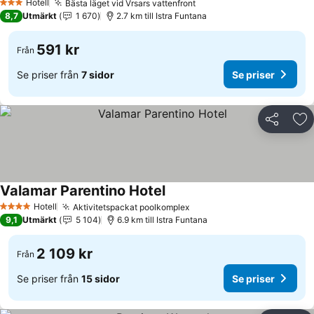
Hotell
Bästa läget vid Vrsars vattenfront
Se priser
3 Stjärnor
8,7
Utmärkt
1 670
2.7 km till Istra Funtana
591 kr
Från
Se priser från
7 sidor
Se priser
Dela
Läg
Valamar Parentino Hotel
Se priser
Hotell
Aktivitetspackat poolkomplex
Se priser
4 Stjärnor
9,1
Utmärkt
5 104
6.9 km till Istra Funtana
2 109 kr
Från
Se priser från
15 sidor
Se priser