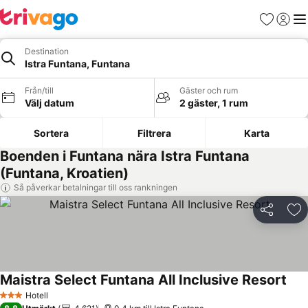
Favoriter
Logga 
Me
Destination
Istra Funtana, Funtana
Från/till
Gäster och rum
Välj datum
2 gäster, 1 rum
Sortera
Filtrera
Karta
Boenden i Funtana nära Istra Funtana
(Funtana, Kroatien)
Så påverkar betalningar till oss rankningen
Dela
Läg
Maistra Select Funtana All Inclusive Resort
Se p
Hotell
3 Stjärnor