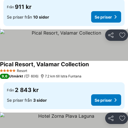
911 kr
Från
Se priser från
10 sidor
Se priser
Dela
Läg
Pical Resort, Valamar Collection
Se priser
Resort
5 Stjärnor
9,6
Utmärkt
606
7.2 km till Istra Funtana
2 843 kr
Från
Se priser från
3 sidor
Se priser
Dela
Läg