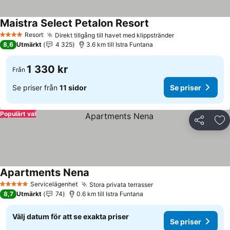
Maistra Select Petalon Resort
Se priser
Resort
Direkt tillgång till havet med klippstränder
Se priser
4 Stjärnor
8,6
Utmärkt
4 325
3.6 km till Istra Funtana
1 330 kr
Från
Se priser från
11 sidor
Se priser
Populärt val
Dela
Läg
Apartments Nena
Se priser
Servicelägenhet
Stora privata terrasser
Se priser
5 Stjärnor
8,7
Utmärkt
74
0.6 km till Istra Funtana
Välj datum för att se exakta priser
Se priser