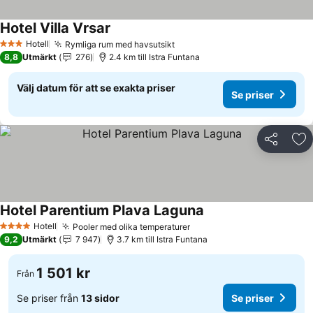
Hotel Villa Vrsar
Se priser
Hotell
Rymliga rum med havsutsikt
Se priser
3 Stjärnor
8,8
Utmärkt
276
2.4 km till Istra Funtana
Välj datum för att se exakta priser
Se priser
Dela
Läg
Hotel Parentium Plava Laguna
Se priser
Hotell
Pooler med olika temperaturer
Se priser
4 Stjärnor
9,2
Utmärkt
7 947
3.7 km till Istra Funtana
1 501 kr
Från
Se priser från
13 sidor
Se priser