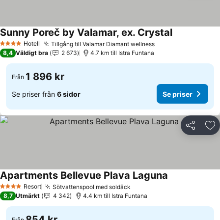
Sunny Poreč by Valamar, ex. Crystal
Se priser
Hotell
Tillgång till Valamar Diamant wellness
Se priser
4 Stjärnor
8,4
Väldigt bra
2 673
4.7 km till Istra Funtana
1 896 kr
Från
Se priser från
6 sidor
Se priser
Dela
Läg
Apartments Bellevue Plava Laguna
Se priser
Resort
Sötvattenspool med soldäck
Se priser
4 Stjärnor
8,7
Utmärkt
4 342
4.4 km till Istra Funtana
854 kr
Från