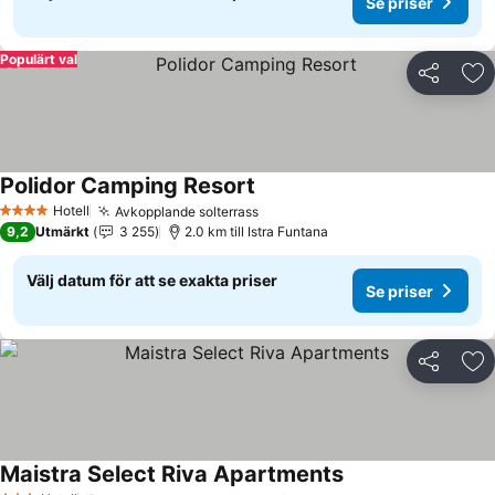
Se priser
Populärt val
Dela
Läg
Polidor Camping Resort
Se priser
Hotell
Avkopplande solterrass
Se priser
4 Stjärnor
9,2
Utmärkt
3 255
2.0 km till Istra Funtana
Välj datum för att se exakta priser
Se priser
Dela
Läg
Maistra Select Riva Apartments
Se priser