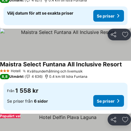
8,8
Utmärkt
4 621
0.4 km till Istra Funtana
Välj datum för att se exakta priser
Se priser
Dela
Läg
Maistra Select Funtana All Inclusive Resort
Se p
Hotell
Kvällsunderhållning och livemusik
Se priser
3 Stjärnor
8,8
Utmärkt
4 636
0.4 km till Istra Funtana
1 558 kr
Från
Se priser från
6 sidor
Se priser
Populärt val
Dela
Läg