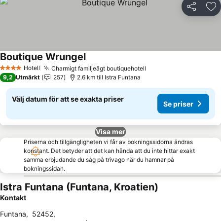
Dela
Läg
Boutique Wrungel
Se priser
Hotell
Charmigt familjeägt boutiquehotell
Se priser
4 Stjärnor
9,2
Utmärkt
257
2.6 km till Istra Funtana
Välj datum för att se exakta priser
Se priser
Visa mer
Priserna och tillgängligheten vi får av bokningssidorna ändras
konstant. Det betyder att det kan hända att du inte hittar exakt
samma erbjudande du såg på trivago när du hamnar på
bokningssidan.
Istra Funtana (Funtana, Kroatien)
Kontakt
Funtana
,
52452
,