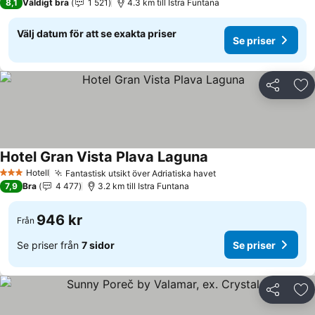
8,1
Väldigt bra
1 521
4.3 km till Istra Funtana
Välj datum för att se exakta priser
Se priser
Dela
Läg
Hotel Gran Vista Plava Laguna
Se priser
Hotell
Fantastisk utsikt över Adriatiska havet
Se priser
3 Stjärnor
7,9
Bra
4 477
3.2 km till Istra Funtana
946 kr
Från
Se priser från
7 sidor
Se priser
Dela
Läg