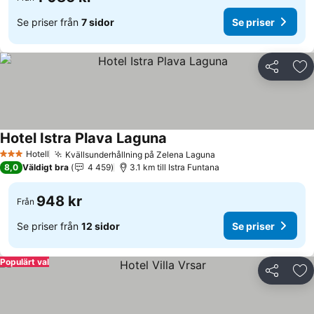
Se priser från
7 sidor
Se priser
Dela
Läg
Hotel Istra Plava Laguna
Se priser
Hotell
Kvällsunderhållning på Zelena Laguna
Se priser
3 Stjärnor
8,0
Väldigt bra
4 459
3.1 km till Istra Funtana
948 kr
Från
Se priser från
12 sidor
Se priser
Populärt val
Dela
Läg