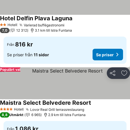
Hotel Delfin Plava Laguna
Se priser
Hotell
Varierad buffégastronomi
Se priser
2 Stjärnor
7,0
12 312
3.1 km till Istra Funtana
816 kr
Från
Se priser från
11 sidor
Se priser
Populärt val
Dela
Läg
Maistra Select Belvedere Resort
Se priser
Hotell
Lovor Real Grill terrassrestaurang
Se priser
4 Stjärnor
8,8
Utmärkt
6 965
2.9 km till Istra Funtana
1 086 kr
Från