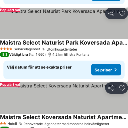
Populärt val
Dela
Läg
Maistra Select Naturist Park Koversada Apartments
Se priser
Servicelägenhet
Utomhusaktiviteter
Se priser
4 Stjärnor
8,1
Väldigt bra
1 660
4.2 km till Istra Funtana
Välj datum för att se exakta priser
Se priser
Populärt val
Dela
Läg
Maistra Select Koversada Naturist Apartments
Se priser
Hotell
Renoverade lägenheter med moderna bekvämligheter
Se priser
2 Stjärnor