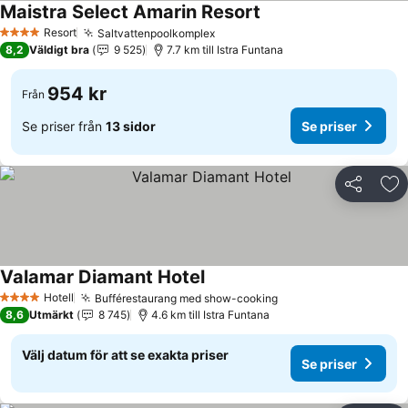
Maistra Select Amarin Resort
Se priser
Resort
Saltvattenpoolkomplex
Se priser
4 Stjärnor
8,2
Väldigt bra
9 525
7.7 km till Istra Funtana
954 kr
Från
Se priser från
13 sidor
Se priser
Dela
Läg
Valamar Diamant Hotel
Se priser
Hotell
Bufférestaurang med show-cooking
Se priser
4 Stjärnor
8,6
Utmärkt
8 745
4.6 km till Istra Funtana
Välj datum för att se exakta priser
Se priser