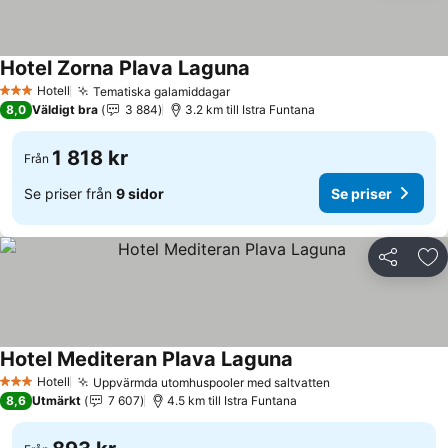
Hotel Zorna Plava Laguna
Se priser
Hotell
Tematiska galamiddagar
Se priser
3 Stjärnor
8,0
Väldigt bra
3 884
3.2 km till Istra Funtana
1 818 kr
Från
Se priser från
9 sidor
Se priser
Dela
Läg
Hotel Mediteran Plava Laguna
Se priser
Hotell
Uppvärmda utomhuspooler med saltvatten
Se priser
3 Stjärnor
8,6
Utmärkt
7 607
4.5 km till Istra Funtana