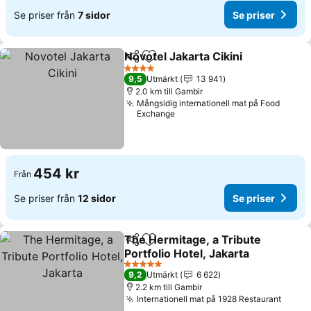
Se priser från
7 sidor
Se priser
Novotel Jakarta Cikini
Dela
Lägg till i Mina Favoriter
Se p
4 Stjärnor
9,5
Utmärkt
13 941
2.0 km till Gambir
Mångsidig internationell mat på Food
Exchange
454 kr
Från
Se priser från
12 sidor
Se priser
The Hermitage, a Tribute
Dela
Lägg till i Mina Favoriter
Portfolio Hotel, Jakarta
Se priser
5 Stjärnor
9,2
Utmärkt
6 622
2.2 km till Gambir
Internationell mat på 1928 Restaurant
Se pr