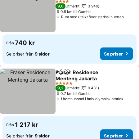
Se priser
4 Stjärnor
9,6
Utmärkt
3 949
0.5 km till Gambir
Rum med utsikt över stadssilhuetten
Se pri
740 kr
Från
Se priser från
9 sidor
Se priser
Fraser Residence
Dela
Lägg till i Mina Favoriter
Menteng Jakarta
Se priser
5 Stjärnor
9,2
Utmärkt
9 431
0.7 km till Gambir
Utomhuspool i halv olympisk storlek
Se pri
1 217 kr
Från
Se priser från
9 sidor
Se priser