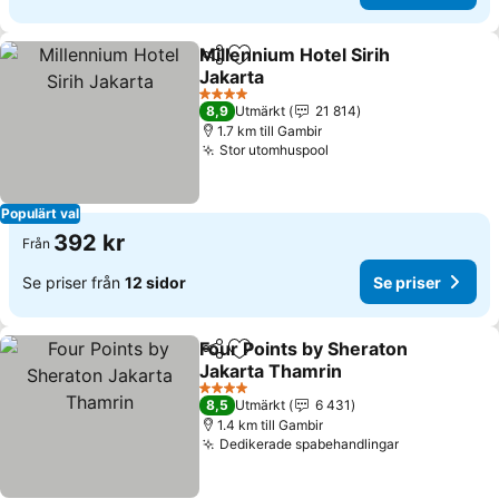
Millennium Hotel Sirih
Dela
Lägg till i Mina Favoriter
Jakarta
Se priser
4 Stjärnor
8,9
Utmärkt
21 814
1.7 km till Gambir
Stor utomhuspool
Se priser
Populärt val
392 kr
Från
Se priser från
12 sidor
Se priser
Four Points by Sheraton
Dela
Lägg till i Mina Favoriter
Jakarta Thamrin
Se priser
4 Stjärnor
8,5
Utmärkt
6 431
1.4 km till Gambir
Dedikerade spabehandlingar
Se priser