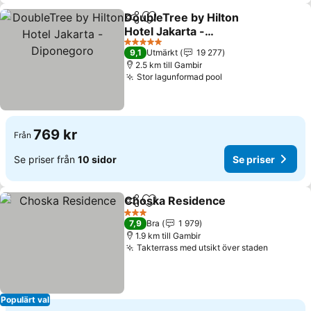
DoubleTree by Hilton
Dela
Lägg till i Mina Favoriter
Hotel Jakarta -
Diponegoro
Se priser
5 Stjärnor
9,1
Utmärkt
19 277
2.5 km till Gambir
Stor lagunformad pool
Se priser
769 kr
Från
Se priser från
10 sidor
Se priser
Choska Residence
Dela
Lägg till i Mina Favoriter
Se prise
3 Stjärnor
7,9
Bra
1 979
1.9 km till Gambir
Takterrass med utsikt över staden
Se prise
Populärt val