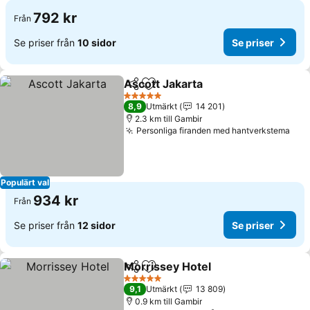
792 kr
Från
Se priser från
10 sidor
Se priser
Ascott Jakarta
Dela
Lägg till i Mina Favoriter
Se priser
5 Stjärnor
8,9
Utmärkt
14 201
2.3 km till Gambir
Personliga firanden med hantverkstema
Se p
Populärt val
934 kr
Från
Se priser från
12 sidor
Se priser
Morrissey Hotel
Dela
Lägg till i Mina Favoriter
Se priser
5 Stjärnor
9,1
Utmärkt
13 809
0.9 km till Gambir