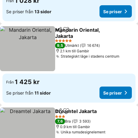
1 028 kr
Från
Se priser från
13 sidor
Se priser
Mandarin Oriental,
Dela
Lägg till i Mina Favoriter
Jakarta
Se priser
5 Stjärnor
9,5
Utmärkt
16 674
2.1 km till Gambir
Strategiskt läge i stadens centrum
Se prise
1 425 kr
Från
Se priser från
11 sidor
Se priser
Dreamtel Jakarta
Dela
Lägg till i Mina Favoriter
Se priser
3 Stjärnor
7,6
Bra
3 593
0.9 km till Gambir
Unika rumsdesignelement
Se priser