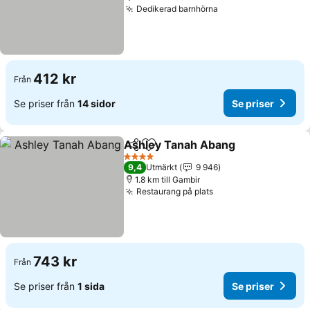
Dedikerad barnhörna
Se priser
412 kr
Från
Se priser från
14 sidor
Se priser
Ashley Tanah Abang
Dela
Lägg till i Mina Favoriter
Se pri
4 Stjärnor
9,4
Utmärkt
9 946
1.8 km till Gambir
Restaurang på plats
Se priser
743 kr
Från
Se priser från
1 sida
Se priser