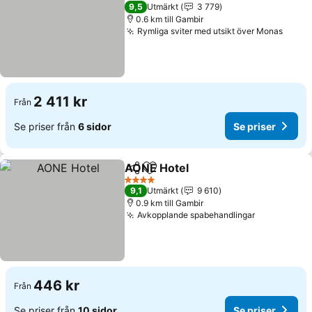
5 Stjärnor
9,5
Utmärkt
3 779
0.6 km till Gambir
Rymliga sviter med utsikt över Monas
Se pr
2 411 kr
Från
Se priser från
6 sidor
Se priser
AONE Hotel
Dela
Lägg till i Mina Favoriter
Se priser
4 Stjärnor
9,1
Utmärkt
9 610
0.9 km till Gambir
Avkopplande spabehandlingar
Se priser
446 kr
Från
Se priser från
10 sidor
Se priser