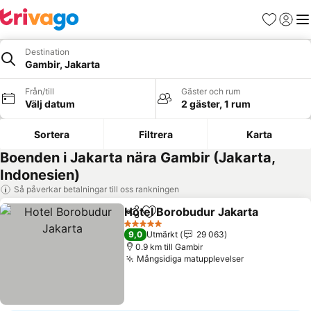
Favoriter
Logga 
Me
Destination
Gambir, Jakarta
Från/till
Gäster och rum
Välj datum
2 gäster, 1 rum
Sortera
Filtrera
Karta
Boenden i Jakarta nära Gambir (Jakarta,
Indonesien)
Så påverkar betalningar till oss rankningen
Hotel Borobudur Jakarta
Dela
Lägg till i Mina Favoriter
S
5 Stjärnor
9,0
Utmärkt
29 063
0.9 km till Gambir
Mångsidiga matupplevelser
Se priser