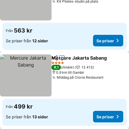
KX Pilates-studio på plats
Se priser
563 kr
Från
Se priser från
12 sidor
Se priser
Mercure Jakarta Sabang
Dela
Lägg till i Mina Favoriter
S
4 Stjärnor
9,1
Utmärkt
13 413
0.9 km till Gambir
Middag på Clovia Restaurant
Se priser
499 kr
Från
Se priser från
13 sidor
Se priser