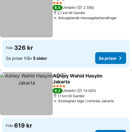
Dela
Lägg till i Mina Favoriter
Se priser
3 Stjärnor
8,5
Utmärkt
2 385
2.1 km till Gambir
Avkopplande massagebehandlingar
Se pris
326 kr
Från
Se priser från
5 sidor
Se priser
Ashley Wahid Hasyim
Dela
Lägg till i Mina Favoriter
Jakarta
Se priser
4 Stjärnor
9,2
Utmärkt
14 620
1.1 km till Gambir
Strategiskt läge i centrala Jakarta
Se prise
619 kr
Från