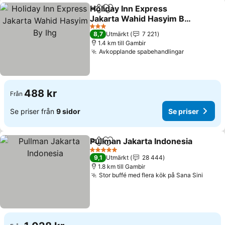
Holiday Inn Express
Dela
Lägg till i Mina Favoriter
Jakarta Wahid Hasyim By
Ihg
Se priser
3 Stjärnor
8,7
Utmärkt
7 221
1.4 km till Gambir
Avkopplande spabehandlingar
Se priser
488 kr
Från
Se priser från
9 sidor
Se priser
Pullman Jakarta Indonesia
Dela
Lägg till i Mina Favoriter
5 Stjärnor
9,1
Utmärkt
28 444
1.8 km till Gambir
Stor buffé med flera kök på Sana Sini
Se pri