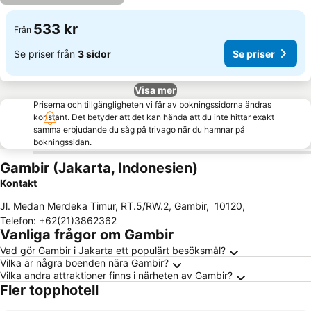
533 kr
Från
Se priser från
3 sidor
Se priser
Visa mer
Priserna och tillgängligheten vi får av bokningssidorna ändras
konstant. Det betyder att det kan hända att du inte hittar exakt
samma erbjudande du såg på trivago när du hamnar på
bokningssidan.
Gambir (Jakarta, Indonesien)
Kontakt
Jl. Medan Merdeka Timur, RT.5/RW.2, Gambir
,
10120
,
Telefon
:
+62(21)3862362
Vanliga frågor om Gambir
Vad gör Gambir i Jakarta ett populärt besöksmål?
Vilka är några boenden nära Gambir?
Vilka andra attraktioner finns i närheten av Gambir?
Fler topphotell