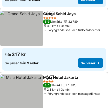
Grand Sahid Jaya
Dela
Lägg till i Mina Favoriter
Se priser
5 Stjärnor
8,9
Utmärkt
32 789
3.8 km till Gambir
Föryngrande spa- och friskvårdscenter
Se p
317 kr
Från
Se priser från
9 sidor
Se priser
Maia Hotel Jakarta
Dela
Lägg till i Mina Favoriter
Se prise
4 Stjärnor
8,5
Utmärkt
1 381
2.3 km till Gambir
Föryngrande spa- och massagetjänster
Se p