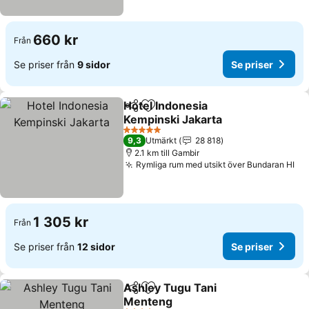
660 kr
Från
Se priser från
9 sidor
Se priser
Hotel Indonesia
Dela
Lägg till i Mina Favoriter
Kempinski Jakarta
Se priser
5 Stjärnor
9,3
Utmärkt
28 818
2.1 km till Gambir
Rymliga rum med utsikt över Bundaran HI
Se
1 305 kr
Från
Se priser från
12 sidor
Se priser
Ashley Tugu Tani
Dela
Lägg till i Mina Favoriter
Menteng