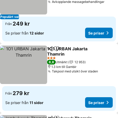
Avkopplande massagebehandlingar
Se pris
Populärt val
249 kr
Från
Se priser från
12 sidor
Se priser
1O1 URBAN Jakarta
Dela
Lägg till i Mina Favoriter
Thamrin
Se priser
3 Stjärnor
8,8
Utmärkt
12 953
1.3 km till Gambir
Takpool med utsikt över staden
Se priser
279 kr
Från
Se priser från
11 sidor
Se priser