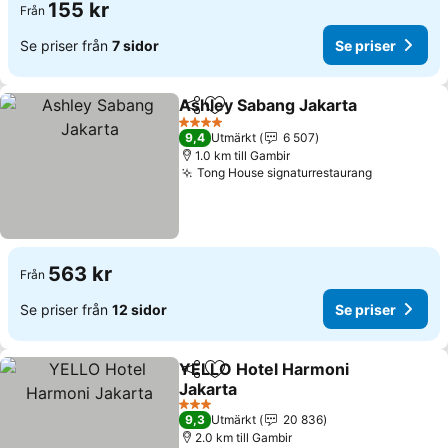
155 kr
Från
Se priser från
7 sidor
Se priser
Ashley Sabang Jakarta
Dela
Lägg till i Mina Favoriter
Se 
4 Stjärnor
9,4
Utmärkt
6 507
1.0 km till Gambir
Tong House signaturrestaurang
Se priser
563 kr
Från
Se priser från
12 sidor
Se priser
YELLO Hotel Harmoni
Dela
Lägg till i Mina Favoriter
Jakarta
Se priser
3 Stjärnor
9,3
Utmärkt
20 836
2.0 km till Gambir