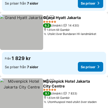
Se priser från
7 sidor
Se priser
Grand Hyatt Jakarta
Dela
Lägg till i Mina Favoriter
Se pri
5 Stjärnor
9,2
Utmärkt
14 430
1.9 km till Gambir
Utsikt över Bundaran HI-landmärket
Se pri
1 829 kr
Från
Se priser från
7 sidor
Se priser
Mövenpick Hotel Jakarta
Dela
Lägg till i Mina Favoriter
City Centre
Se priser
5 Stjärnor
9,1
Utmärkt
7 833
1.6 km till Gambir
Utomhuspool med utsikt över staden
Se pri