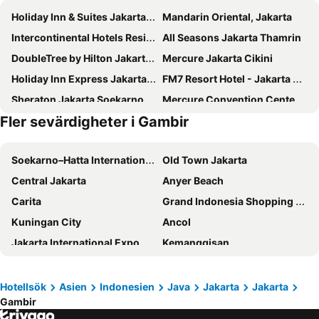
Holiday Inn & Suites Jakarta Gajah Mada By Ihg
Mandarin Oriental, Jakarta
Intercontinental Hotels Residence Jakarta Pondok Indah By Ihg
All Seasons Jakarta Thamrin
DoubleTree by Hilton Jakarta Kemayoran
Mercure Jakarta Cikini
Holiday Inn Express Jakarta Menteng By Ihg
FM7 Resort Hotel - Jakarta Airport
Sheraton Jakarta Soekarno Hatta Airport
Mercure Convention Center Ancol
Fler sevärdigheter i Gambir
Morrissey Hotel
Wyndham Casablanca Jakarta
Pullman Jakarta Central Park
Hotel Grand Cemara
Soekarno–Hatta International Airport
Old Town Jakarta
Novotel Jakarta Mangga Dua Square
JS Luwansa Hotel and Convention Center
Central Jakarta
Anyer Beach
Anara Airport Hotel
DoubleTree by Hilton Hotel Jakarta - Diponegoro
Carita
Grand Indonesia Shopping Town
Sunlake Waterfront Resort & Convention
Aryaduta Menteng
Kuningan City
Ancol
Ashley Tugu Tani Menteng
Mercure Jakarta Batavia
Jakarta International Expo
Kemanggisan
Oria Hotel
Grand Anara Airport Hotel
Balai Sidang Jakarta Convention Center
Kelapa Gading
Shangri-La Jakarta
Novotel Jakarta Gajah Mada
Halim Perdanakusuma Airport
Carita Beach
Four Seasons Hotel Jakarta
Jambuluwuk Thamrin Hotel
Hotellsök
Asien
Indonesien
Java
Jakarta
Jakarta
Gambir
Anyer Beach
Bandung Indah Plaza
Hotel Mulia Senayan, Jakarta
ARTOTEL Thamrin Jakarta