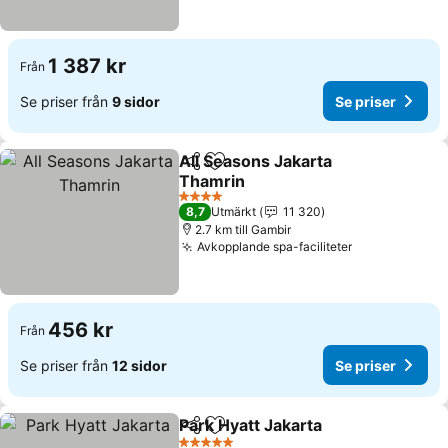
1 387 kr
Från
Se priser från
9 sidor
Se priser
All Seasons Jakarta
Dela
Lägg till i Mina Favoriter
Thamrin
Se priser
4 Stjärnor
8,7
Utmärkt
11 320
2.7 km till Gambir
Avkopplande spa-faciliteter
Se priser
456 kr
Från
Se priser från
12 sidor
Se priser
Park Hyatt Jakarta
Dela
Lägg till i Mina Favoriter
Se prise