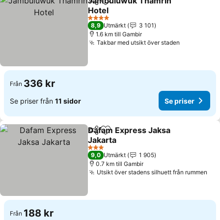
Jambuluwuk Thamrin
Dela
Lägg till i Mina Favoriter
Hotel
Se priser
4 Stjärnor
8,9
Utmärkt
3 101
1.6 km till Gambir
Takbar med utsikt över staden
Se priser
336 kr
Från
Se priser från
11 sidor
Se priser
Dafam Express Jaksa
Dela
Lägg till i Mina Favoriter
Jakarta
Se priser
3 Stjärnor
9,0
Utmärkt
1 905
0.7 km till Gambir
Utsikt över stadens silhuett från rummen
Se 
188 kr
Från