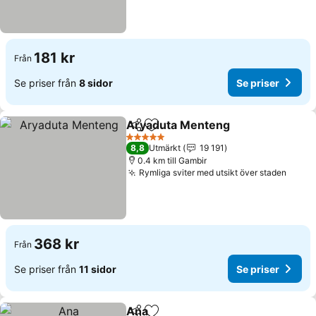
181 kr
Från
Se priser från
8 sidor
Se priser
Aryaduta Menteng
Dela
Lägg till i Mina Favoriter
Se pris
5 Stjärnor
8,8
Utmärkt
19 191
0.4 km till Gambir
Rymliga sviter med utsikt över staden
Se pr
368 kr
Från
Se priser från
11 sidor
Se priser
Ana