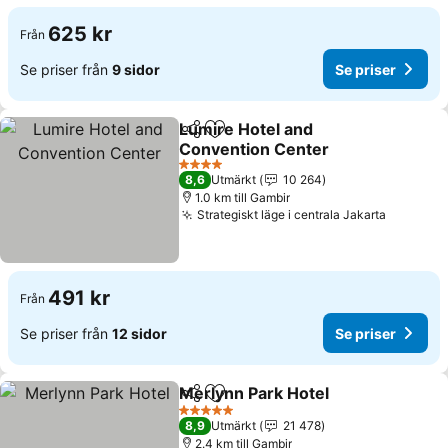
625 kr
Från
Se priser från
9 sidor
Se priser
Lumire Hotel and
Dela
Lägg till i Mina Favoriter
Convention Center
Se priser
4 Stjärnor
8,6
Utmärkt
10 264
1.0 km till Gambir
Strategiskt läge i centrala Jakarta
Se prise
491 kr
Från
Se priser från
12 sidor
Se priser
Merlynn Park Hotel
Dela
Lägg till i Mina Favoriter
Se pris
5 Stjärnor
8,9
Utmärkt
21 478
2.4 km till Gambir