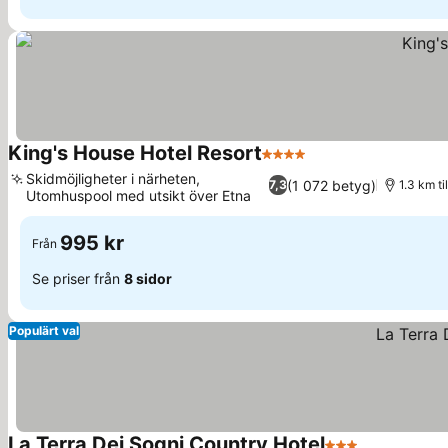
King's House Hotel Resort
4 Stjärnor
Skidmöjligheter i närheten,
(1 072 betyg)
7,3
1.3 km ti
Utomhuspool med utsikt över Etna
995 kr
Från
Se priser från
8 sidor
Populärt val
La Terra Dei Sogni Country Hotel