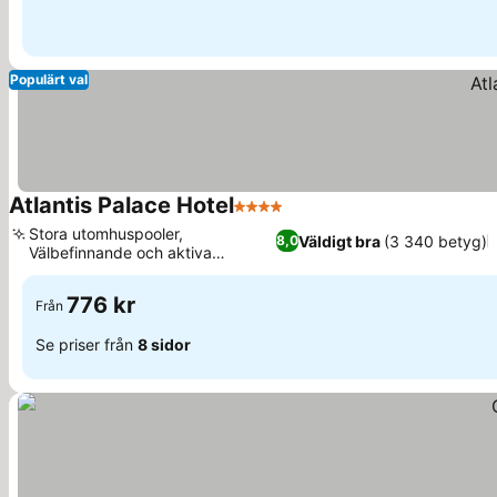
Populärt val
Atlantis Palace Hotel
4 Stjärnor
Stora utomhuspooler,
Väldigt bra
(3 340 betyg)
8,0
Välbefinnande och aktiva
sysselsättningar
776 kr
Från
Se priser från
8 sidor