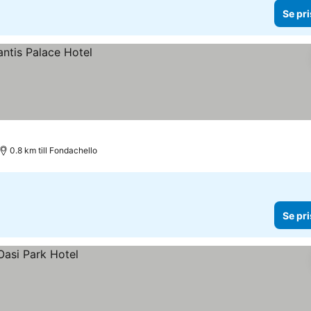
Se pri
0.8 km till Fondachello
Se pri