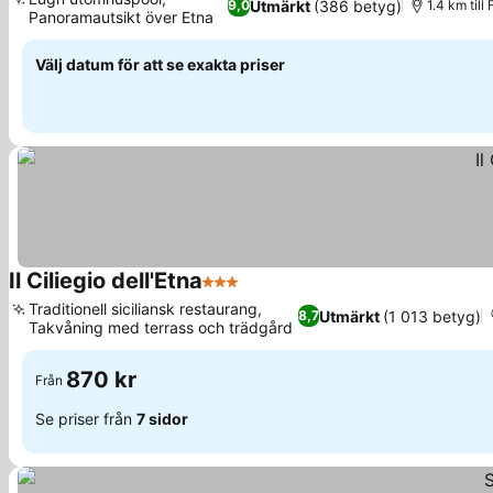
Utmärkt
(386 betyg)
9,0
1.4 km till
Panoramautsikt över Etna
Välj datum för att se exakta priser
Il Ciliegio dell'Etna
3 Stjärnor
Traditionell siciliansk restaurang,
Utmärkt
(1 013 betyg)
8,7
Takvåning med terrass och trädgård
870 kr
Från
Se priser från
7 sidor