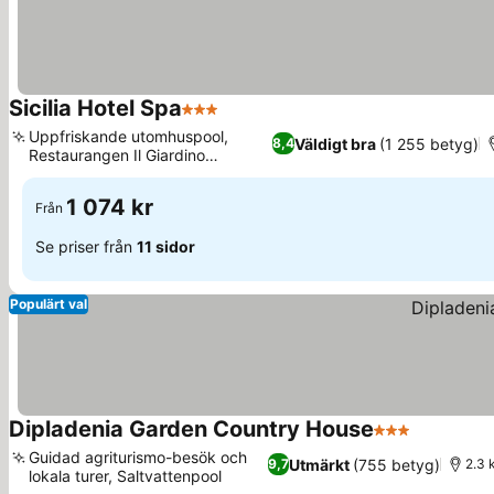
Sicilia Hotel Spa
3 Stjärnor
Uppfriskande utomhuspool,
Väldigt bra
(1 255 betyg)
8,4
Restaurangen Il Giardino
d’Inverno
1 074 kr
Från
Se priser från
11 sidor
Populärt val
Dipladenia Garden Country House
3 Stjärnor
Guidad agriturismo-besök och
Utmärkt
(755 betyg)
9,7
2.3 
lokala turer, Saltvattenpool