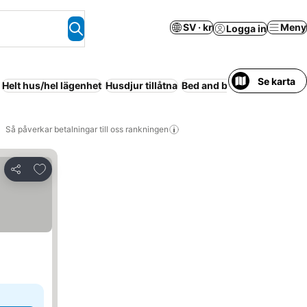
SV · kr
Meny
Logga in
Se karta
Helt hus/hel lägenhet
Husdjur tillåtna
Bed and breakfast
Resort
Så påverkar betalningar till oss rankningen
Lägg till i Mina Favoriter
Dela