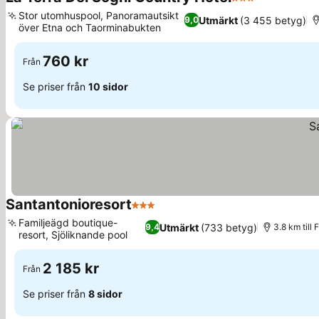
3 Stjärnor
Stor utomhuspool, Panoramautsikt
Utmärkt
(3 455 betyg)
9,0
över Etna och Taorminabukten
760 kr
Från
Se priser från
10 sidor
Santantonioresort
3 Stjärnor
Familjeägd boutique-
Utmärkt
(733 betyg)
9,4
3.8 km till
resort, Sjöliknande pool
2 185 kr
Från
Se priser från
8 sidor