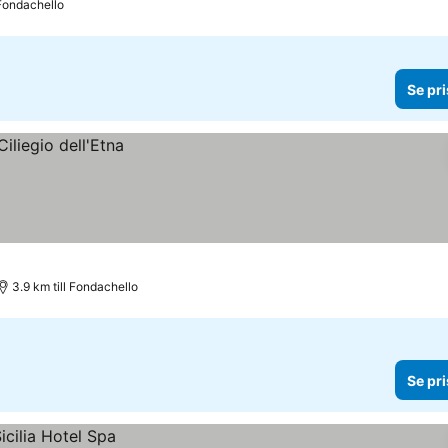
 Fondachello
Se pri
3.9 km till Fondachello
Se pri