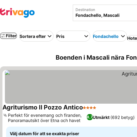
Destination
Filter
Sortera efter
Pris
Fondachello
Hote
Boenden i Mascali nära Fond
Agriturismo Il Pozzo Antico
4 Stjärnor
Perfekt för evenemang och firanden,
Utmärkt
(692 betyg)
8,7
Panoramautsikt över Etna och havet
Välj datum för att se exakta priser