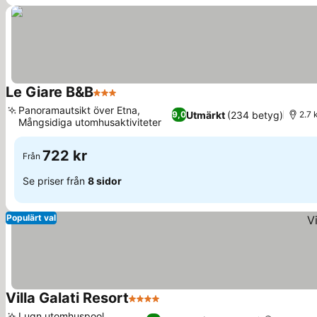
Le Giare B&B
3 Stjärnor
Panoramautsikt över Etna,
Utmärkt
(234 betyg)
9,0
2.7 
Mångsidiga utomhusaktiviteter
722 kr
Från
Se priser från
8 sidor
Populärt val
Villa Galati Resort
4 Stjärnor
Lugn utomhuspool,