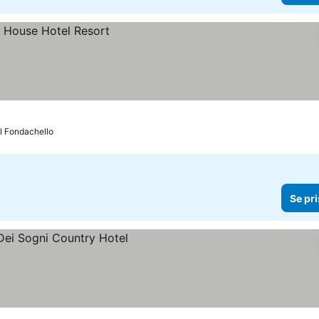
ll Fondachello
Se pri