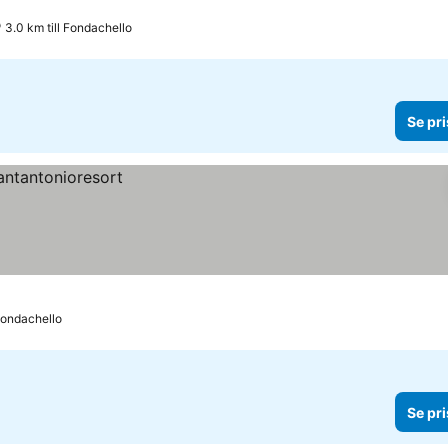
3.0 km till Fondachello
Se pri
 Fondachello
Se pri