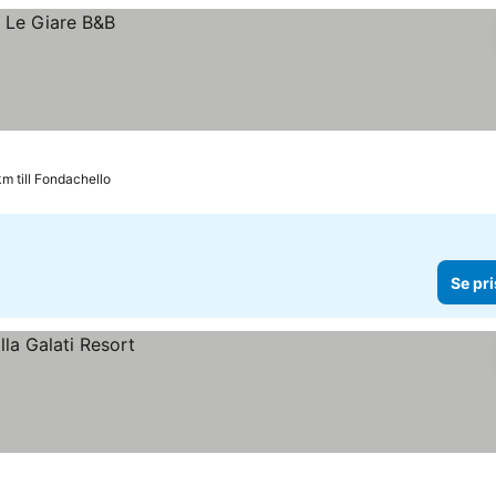
km till Fondachello
Se pri