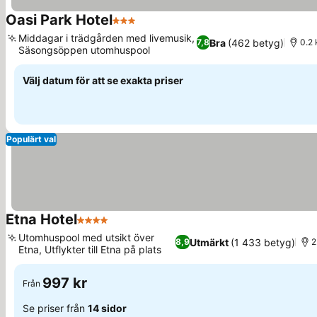
Oasi Park Hotel
3 Stjärnor
Middagar i trädgården med livemusik,
Bra
(462 betyg)
7,8
0.2 
Säsongsöppen utomhuspool
Välj datum för att se exakta priser
Populärt val
Etna Hotel
4 Stjärnor
Utomhuspool med utsikt över
Utmärkt
(1 433 betyg)
8,9
2
Etna, Utflykter till Etna på plats
997 kr
Från
Se priser från
14 sidor