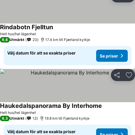
Rindabotn Fjelltun
Helt hus/hel lägenhet
9,8
Utmärkt
23
17.4 km till Fjærland kyrkje
Välj datum för att se exakta priser
Se priser
Dela
Läg
Haukedalspanorama By Interhome
Helt hus/hel lägenhet
9,3
Utmärkt
12
19.8 km till Fjærland kyrkje
Välj datum för att se exakta priser
Se priser