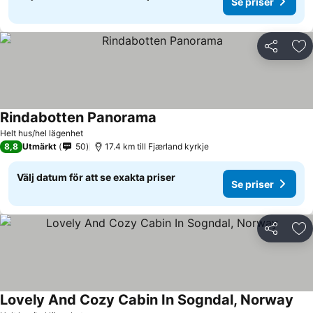
Se priser
Dela
Läg
Rindabotten Panorama
Helt hus/hel lägenhet
8,8
Utmärkt
50
17.4 km till Fjærland kyrkje
Välj datum för att se exakta priser
Se priser
Dela
Läg
Lovely And Cozy Cabin In Sogndal, Norway