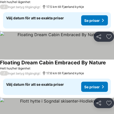
Helt hus/hel lägenhet
/
17.5 km till Fjærland kyrkje
Inget betyg tillgängligt
Välj datum för att se exakta priser
Se priser
Dela
Läg
Floating Dream Cabin Embraced By Nature
Helt hus/hel lägenhet
/
17.6 km till Fjærland kyrkje
Inget betyg tillgängligt
Välj datum för att se exakta priser
Se priser
Dela
Läg