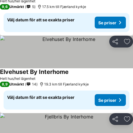
Helt hus/hel lägenhet
9,6
Utmärkt
5
17.5 km till Fjærland kyrkje
Välj datum för att se exakta priser
Se priser
Dela
Läg
Elvehuset By Interhome
Helt hus/hel lägenhet
8,9
Utmärkt
14
19.3 km till Fjærland kyrkje
Välj datum för att se exakta priser
Se priser
Dela
Läg