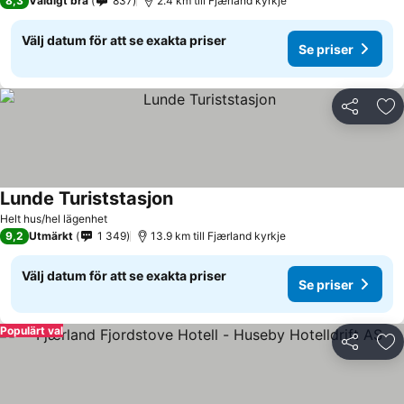
8,3
Väldigt bra
837
2.4 km till Fjærland kyrkje
Välj datum för att se exakta priser
Se priser
Dela
Läg
Lunde Turiststasjon
Helt hus/hel lägenhet
9,2
Utmärkt
1 349
13.9 km till Fjærland kyrkje
Välj datum för att se exakta priser
Se priser
Populärt val
Dela
Läg