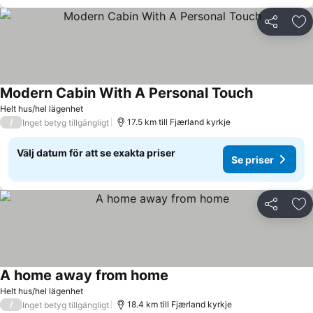
Dela
Läg
Modern Cabin With A Personal Touch
Helt hus/hel lägenhet
/
17.5 km till Fjærland kyrkje
Inget betyg tillgängligt
Välj datum för att se exakta priser
Se priser
Dela
Läg
A home away from home
Helt hus/hel lägenhet
/
18.4 km till Fjærland kyrkje
Inget betyg tillgängligt