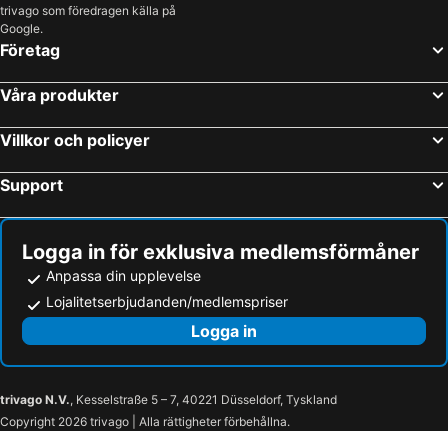
trivago som föredragen källa på
Alesund Havn
Tyin-Filefjell Ski Center
Google.
Företag
Gol Ski Resort
Flaamsbana
Hellesyltfossen
Hurtigruteterminalen
Våra produkter
Atlanterhavsveien
Torget i Bergen
Skeikampen Alpine Centre
Ørsta–Volda Airport, Hovden
Villkor och policyer
Kristiansund and Nordmore Harbour
Stryn Winter Ski
Support
De syv søstre
Byparken
Fjærland kyrkje
Sognefjordvegen
Logga in för exklusiva medlemsförmåner
Jotunheim National Park
Norges Fiskerimuseum
Anpassa din upplevelse
Nordnes
Tvindefossen
Lojalitetserbjudanden/medlemspriser
Skarverennet
Ålesund Airport
Logga in
Norwegian Championship for Brass Bands
Grieg in Bergen Festival
Briksdal
Briksdalsbre
Sogndal Airport
Førde Airport, Bringeland
trivago N.V.
, Kesselstraße 5 – 7, 40221 Düsseldorf, Tyskland
Copyright 2026 trivago | Alla rättigheter förbehållna.
Sandane Airport, Anda
Hornindalsvatnet