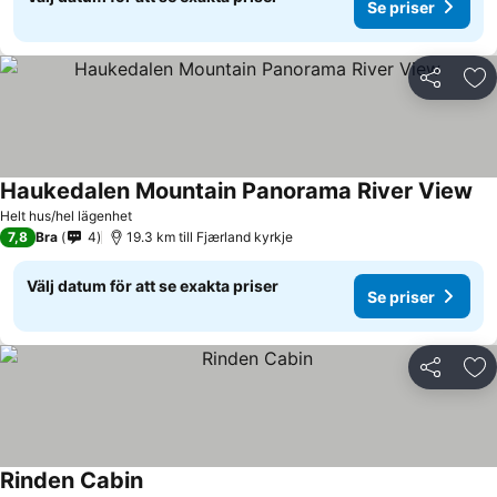
Se priser
Dela
Läg
Haukedalen Mountain Panorama River View
Helt hus/hel lägenhet
7,8
Bra
4
19.3 km till Fjærland kyrkje
Välj datum för att se exakta priser
Se priser
Dela
Läg
Rinden Cabin