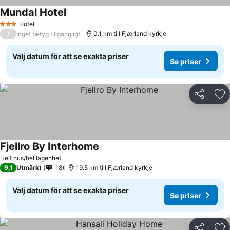
Mundal Hotel
Hotell
3 Stjärnor
/
0.1 km till Fjærland kyrkje
Inget betyg tillgängligt
Välj datum för att se exakta priser
Se priser
Dela
Läg
Fjellro By Interhome
Helt hus/hel lägenhet
9,1
Utmärkt
18
19.5 km till Fjærland kyrkje
Välj datum för att se exakta priser
Se priser