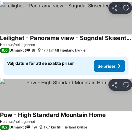
Dela
Läg
Leilighet - Panorama view - Sogndal Skisenter Hodlekve
Helt hus/hel lägenhet
9,6
Utmärkt
8
17.7 km till Fjærland kyrkje
Välj datum för att se exakta priser
Se priser
Dela
Läg
Pow - High Standard Mountain Home
Helt hus/hel lägenhet
9,2
Utmärkt
19
17.7 km till Fjærland kyrkje