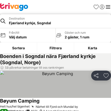
Favoriter
Logga 
Me
Destination
Fjærland kyrkje, Sogndal
Från/till
Gäster och rum
Välj datum
2 gäster, 1 rum
Sortera
Filtrera
Karta
Boenden i Sogndal nära Fjærland kyrkje
(Sogndal, Norge)
Så påverkar betalningar till oss rankningen
Dela
Läg
Bøyum Camping
Helt hus/hel lägenhet
Närhet till Fjord och Mundal by