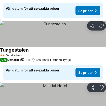
Välj datum för att se exakta priser
Se priser
Dela
Läg
Tungestølen
Vandrarhem
2 Stjärnor
9,6
Utmärkt
38
19.9 km till Fjærland kyrkje
Välj datum för att se exakta priser
Se priser
Dela
Läg