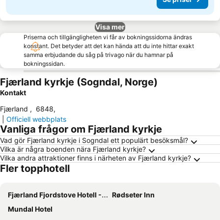
Visa mer
Priserna och tillgängligheten vi får av bokningssidorna ändras
konstant. Det betyder att det kan hända att du inte hittar exakt
samma erbjudande du såg på trivago när du hamnar på
bokningssidan.
Fjærland kyrkje (Sogndal, Norge)
Kontakt
Fjærland
,
6848
,
|
Officiell webbplats
Vanliga frågor om Fjærland kyrkje
Vad gör Fjærland kyrkje i Sogndal ett populärt besöksmål?
Vilka är några boenden nära Fjærland kyrkje?
Vilka andra attraktioner finns i närheten av Fjærland kyrkje?
Fler topphotell
Fjærland Fjordstove Hotell - Huseby Hotelldrift AS
Rødseter Inn
Mundal Hotel