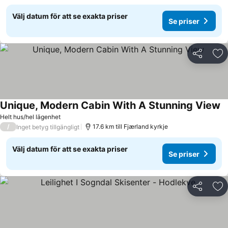
Välj datum för att se exakta priser
Se priser
Dela
Läg
Unique, Modern Cabin With A Stunning View
Helt hus/hel lägenhet
/
17.6 km till Fjærland kyrkje
Inget betyg tillgängligt
Välj datum för att se exakta priser
Se priser
Dela
Läg