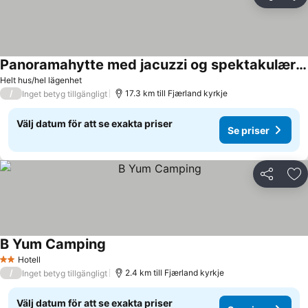
Dela
Läg
Panoramahytte med jacuzzi og spektakulær fjellutsikt
Helt hus/hel lägenhet
/
17.3 km till Fjærland kyrkje
Inget betyg tillgängligt
Välj datum för att se exakta priser
Se priser
Dela
Läg
B Yum Camping
Hotell
2 Stjärnor
/
2.4 km till Fjærland kyrkje
Inget betyg tillgängligt
Välj datum för att se exakta priser