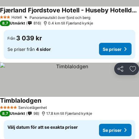
Fjærland Fjordstove Hotell - Huseby Hotelldrift AS
Hotell
Panoramautsikt över fjord och berg
3 Stjärnor
8,7
Utmärkt
816
0.4 km till Fjærland kyrkje
3 039 kr
Från
Se priser från
4 sidor
Se priser
Dela
Läg
Timblalodgen
Servicelägenhet
5 Stjärnor
8,7
Utmärkt
98
17.8 km till Fjærland kyrkje
Välj datum för att se exakta priser
Se priser