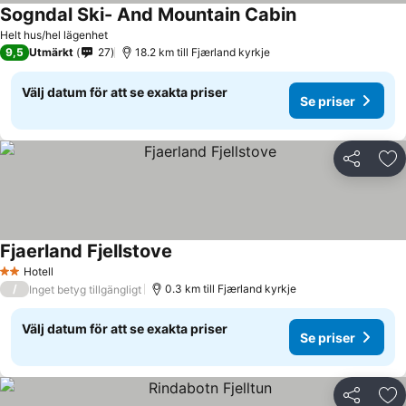
Sogndal Ski- And Mountain Cabin
Helt hus/hel lägenhet
9,5
Utmärkt
27
18.2 km till Fjærland kyrkje
Välj datum för att se exakta priser
Se priser
Dela
Läg
Fjaerland Fjellstove
Hotell
2 Stjärnor
/
0.3 km till Fjærland kyrkje
Inget betyg tillgängligt
Välj datum för att se exakta priser
Se priser
Dela
Läg