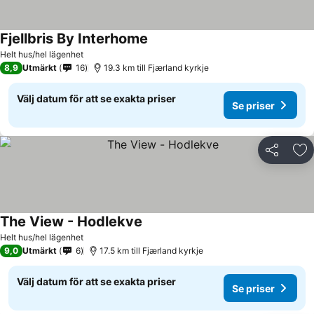
Fjellbris By Interhome
Helt hus/hel lägenhet
8,9
Utmärkt
16
19.3 km till Fjærland kyrkje
Välj datum för att se exakta priser
Se priser
Dela
Läg
The View - Hodlekve
Helt hus/hel lägenhet
9,0
Utmärkt
6
17.5 km till Fjærland kyrkje
Välj datum för att se exakta priser
Se priser