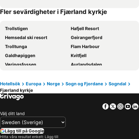
Fler sevärdigheter i Fjærland kyrkje
Trollstigen
Hafjell Resort
Hemsedal ski resort
Geirangerfjord
Trolltunga
Flam Harbour
Galdhøpiggen
Kvitfjell
Vøringsfossen
Aurlandsdalen
Myrdal-Flam
Beitostølen Ski Center
Bergen Airport, Flesland
Bergen stasjon
Hotellsök
Europa
Norge
Sogn og Fjordane
Sogndal
Fjærland kyrkje
Bergen Harbour
Sognefjorden
Bryggen
Brann Stadium
Facebook
Twitter
Insta
Yo
Voss Ski Resort
Dalsnibba
Välj ditt land
Bjorli Ski Centre
Myrkdalen ski resort
Hunderfossen
Borgund
Lägg till på Google
Lysefjord
Strandafjellet
Hitta våra resultat enkelt: Lägg till