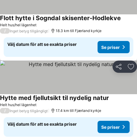
Flott hytte i Sogndal skisenter-Hodlekve
Helt hus/hel lägenhet
/
18.3 km till Fjærland kyrkje
Inget betyg tillgängligt
Välj datum för att se exakta priser
Se priser
Dela
Läg
Hytte med fjellutsikt til nydelig natur
Helt hus/hel lägenhet
/
17.4 km till Fjærland kyrkje
Inget betyg tillgängligt
Välj datum för att se exakta priser
Se priser