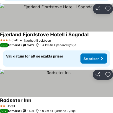
Dela
Läg
Fjærland Fjordstove Hotell i Sogndal
Hotell
Nærhet til bokbyen
3 Stjärnor
8,8
Utmärkt
942
0.4 km till Fjærland kyrkje
Välj datum för att se exakta priser
Se priser
Dela
Läg
Rødseter Inn
Hotell
2 Stjärnor
9,2
Utmärkt
140
5.9 km till Fjærland kyrkje