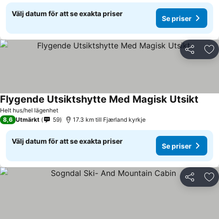
Välj datum för att se exakta priser
Se priser
Dela
Läg
Flygende Utsiktshytte Med Magisk Utsikt
Helt hus/hel lägenhet
8,6
Utmärkt
59
17.3 km till Fjærland kyrkje
Välj datum för att se exakta priser
Se priser
Dela
Läg