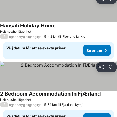
Dela
Läg
Hansali Holiday Home
Helt hus/hel lägenhet
/
4.2 km till Fjærland kyrkje
Inget betyg tillgängligt
Välj datum för att se exakta priser
Se priser
Dela
Läg
2 Bedroom Accommodation In FjÆrland
Helt hus/hel lägenhet
/
8.1 km till Fjærland kyrkje
Inget betyg tillgängligt
Välj datum för att se exakta priser