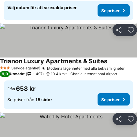
Välj datum för att se exakta priser
Se priser
Dela
Läg
Trianon Luxury Apartments & Suites
Servicelägenhet
Moderna lägenheter med alla bekvämligheter
3 Stjärnor
9,0
Utmärkt
1 497
10.4 km till Chania International Airport
658 kr
Från
Se priser från
15 sidor
Se priser
Dela
Läg