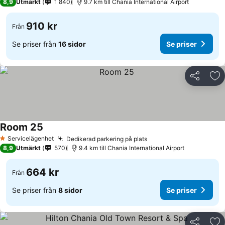
8,9
Utmärkt
1 840
9.7 km till Chania International Airport
910 kr
Från
Se priser från
16 sidor
Se priser
Dela
Läg
Room 25
Servicelägenhet
Dedikerad parkering på plats
1 Stjärnor
8,9
Utmärkt
570
9.4 km till Chania International Airport
664 kr
Från
Se priser från
8 sidor
Se priser