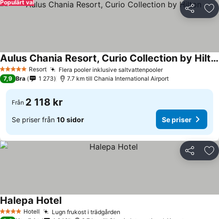
Populärt val
Dela
Läg
Aulus Chania Resort, Curio Collection by Hilton
Resort
Flera pooler inklusive saltvattenpooler
5 Stjärnor
7,9
Bra
1 273
7.7 km till Chania International Airport
2 118 kr
Från
Se priser från
10 sidor
Se priser
Dela
Läg
Halepa Hotel
Hotell
Lugn frukost i trädgården
4 Stjärnor