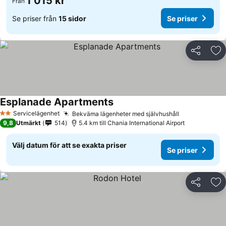
1 015 kr
Från
Se priser från
15 sidor
Se priser
Dela
Läg
Esplanade Apartments
Servicelägenhet
Bekväma lägenheter med självhushåll
2 Stjärnor
9,8
Utmärkt
514
5.4 km till Chania International Airport
Välj datum för att se exakta priser
Se priser
Dela
Läg