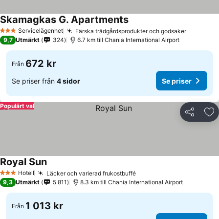
Skamagkas G. Apartments
Servicelägenhet
Färska trädgårdsprodukter och godsaker
3 Stjärnor
9,7
Utmärkt
324
6.7 km till Chania International Airport
672 kr
Från
Se priser från
4 sidor
Se priser
Populärt val
Dela
Läg
Royal Sun
Hotell
Läcker och varierad frukostbuffé
3 Stjärnor
9,3
Utmärkt
5 811
8.3 km till Chania International Airport
1 013 kr
Från