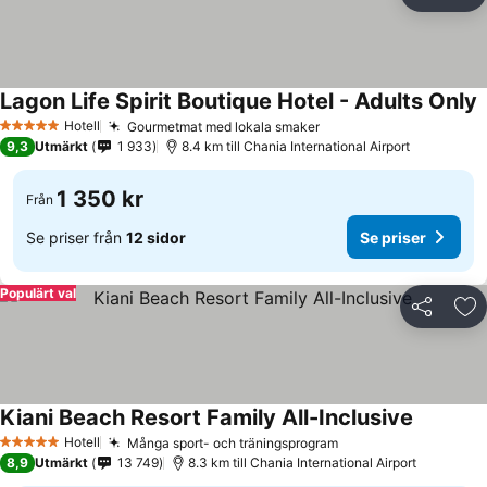
Dela
Läg
Lagon Life Spirit Boutique Hotel - Adults Only
Hotell
Gourmetmat med lokala smaker
5 Stjärnor
9,3
Utmärkt
1 933
8.4 km till Chania International Airport
1 350 kr
Från
Se priser från
12 sidor
Se priser
Populärt val
Dela
Läg
Kiani Beach Resort Family All-Inclusive
Hotell
Många sport- och träningsprogram
5 Stjärnor
8,9
Utmärkt
13 749
8.3 km till Chania International Airport