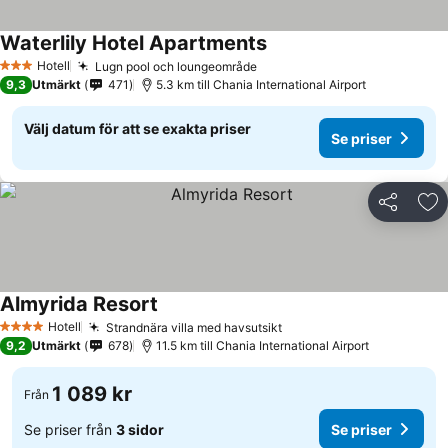
Waterlily Hotel Apartments
Hotell
Lugn pool och loungeområde
3 Stjärnor
9,3
Utmärkt
471
5.3 km till Chania International Airport
Välj datum för att se exakta priser
Se priser
Dela
Läg
Almyrida Resort
Hotell
Strandnära villa med havsutsikt
4 Stjärnor
9,2
Utmärkt
678
11.5 km till Chania International Airport
1 089 kr
Från
Se priser från
3 sidor
Se priser