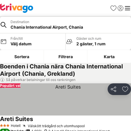
Favoriter
Logga 
Me
Destination
Chania International Airport, Chania
Från/till
Gäster och rum
Välj datum
2 gäster, 1 rum
Sortera
Filtrera
Karta
Boenden i Chania nära Chania International
Airport (Chania, Grekland)
Så påverkar betalningar till oss rankningen
Populärt val
Dela
Läg
Areti Suites
Hotell
Välskött trädgård och utomhuspool
3 Stjärnor