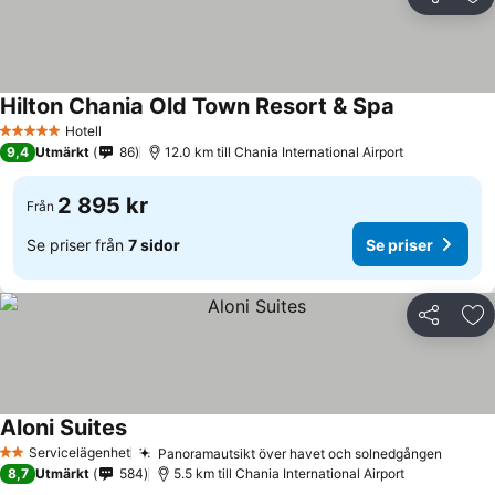
Dela
Läg
Hilton Chania Old Town Resort & Spa
Hotell
5 Stjärnor
9,4
Utmärkt
86
12.0 km till Chania International Airport
2 895 kr
Från
Se priser från
7 sidor
Se priser
Dela
Läg
Aloni Suites
Servicelägenhet
Panoramautsikt över havet och solnedgången
2 Stjärnor
8,7
Utmärkt
584
5.5 km till Chania International Airport