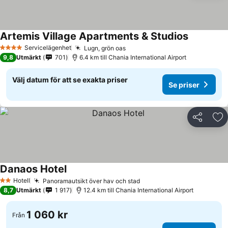
Artemis Village Apartments & Studios
Servicelägenhet
Lugn, grön oas
4 Stjärnor
9,8
Utmärkt
701
6.4 km till Chania International Airport
Välj datum för att se exakta priser
Se priser
Dela
Läg
Danaos Hotel
Hotell
Panoramautsikt över hav och stad
2 Stjärnor
8,7
Utmärkt
1 917
12.4 km till Chania International Airport
1 060 kr
Från