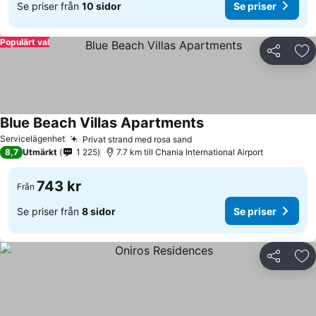
Se priser från
10 sidor
Se priser
Populärt val
Dela
Läg
Blue Beach Villas Apartments
Servicelägenhet
Privat strand med rosa sand
8,7
Utmärkt
1 225
7.7 km till Chania International Airport
743 kr
Från
Se priser från
8 sidor
Se priser
Dela
Läg