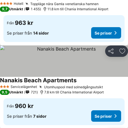
Hotell
Toppläge nära Gamla venetianska hamnen
4 Stjärnor
9,7
Utmärkt
1 455
11.8 km till Chania International Airport
963 kr
Från
Se priser från
14 sidor
Se priser
Dela
Läg
Nanakis Beach Apartments
Servicelägenhet
Utomhuspool med solnedgångsutsikt
3 Stjärnor
9,5
Utmärkt
721
7.8 km till Chania International Airport
960 kr
Från
Se priser från
7 sidor
Se priser