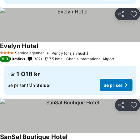
Dela
Läg
Evelyn Hotel
Servicelägenhet
Pentry för självhushåll
4 Stjärnor
9,3
Utmärkt
387
7.5 km till Chania International Airport
1 018 kr
Från
Se priser från
3 sidor
Se priser
Dela
Läg
SanSal Boutique Hotel