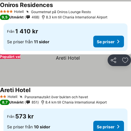
Oniros Residences
Hotell
Gourmetmat på Oniros Lounge Resto
4 Stjärnor
9,5
Utmärkt
468
8.3 km till Chania International Airport
1 410 kr
Från
Se priser från
11 sidor
Se priser
Populärt val
Dela
Läg
Areti Hotel
Hotell
Panoramautsikt över bukten och havet
2 Stjärnor
8,7
Utmärkt
851
8.4 km till Chania International Airport
573 kr
Från
Se priser från
10 sidor
Se priser