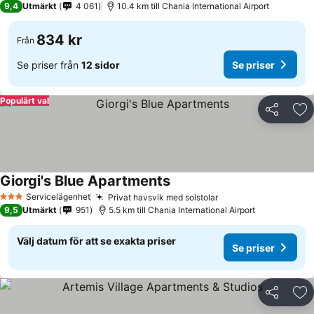
9,4
Utmärkt
4 061
10.4 km till Chania International Airport
834 kr
Från
Se priser från
12 sidor
Se priser
Populärt val
Dela
Läg
Giorgi's Blue Apartments
Servicelägenhet
Privat havsvik med solstolar
3 Stjärnor
9,5
Utmärkt
951
5.5 km till Chania International Airport
Välj datum för att se exakta priser
Se priser
Dela
Läg