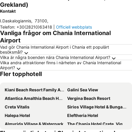
Grekland)
Kontakt
I.Daskalogiannis
,
73100
,
Telefon
:
+30(28210)63418
|
Officiell webbplats
Vanliga frågor om Chania International
Airport
Vad gör Chania International Airport i Chania ett populärt
besöksmål?
Vilka är några boenden nära Chania International Airport?
Vilka andra attraktioner finns i närheten av Chania International
Airport?
Fler topphotell
Kiani Beach Resort Family All-Inclusive
Galini Sea View
Atlantica Amalthia Beach Hotel
Vergina Beach Resort
Creta Vitalis
Sirios Village Hotel & Bungalows
Halepa Hotel
Eleftheria Hotel
Almyrida Village & Waterpark
The Chania Hotel Crete, Vignette Collection