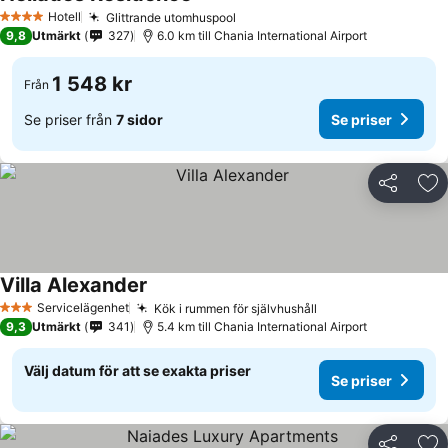
Hotell
Glittrande utomhuspool
4 Stjärnor
9,8
Utmärkt
327
6.0 km till Chania International Airport
1 548 kr
Från
Se priser från
7 sidor
Se priser
Dela
Läg
Villa Alexander
Servicelägenhet
Kök i rummen för självhushåll
3 Stjärnor
9,3
Utmärkt
341
5.4 km till Chania International Airport
Välj datum för att se exakta priser
Se priser