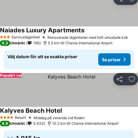
Dela
Läg
Naiades Luxury Apartments
Servicelägenhet
Renoverade lägenheter med fullt utrustade kök
3 Stjärnor
9,3
Utmärkt
195
5.3 km till Chania International Airport
Välj datum för att se exakta priser
Se priser
Populärt val
Dela
Läg
Kalyves Beach Hotel
Resort
Middag på veranda vid floden
4 Stjärnor
8,9
Utmärkt
5 433
10.2 km till Chania International Airport