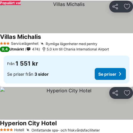
Populärt val
Dela
Läg
Villas Michalis
Servicelägenhet
Rymliga lägenheter med pentry
3 Stjärnor
9,4
Utmärkt
474
5.0 km till Chania International Airport
1 551 kr
Från
Se priser från
3 sidor
Se priser
Dela
Läg
Hyperion City Hotel
Hotell
Omfattande spa- och friskvårdsfaciliteter
4 Stjärnor