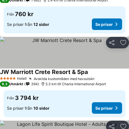
8,7
Utmärkt
1 692
2.4 km till Chania International Airport
760 kr
Från
Se priser från
12 sidor
Se priser
Dela
Läg
JW Marriott Crete Resort & Spa
Hotell
Avskilda kustområden med havsutsikt
5 Stjärnor
9,3
Utmärkt
394
5.3 km till Chania International Airport
3 794 kr
Från
Se priser från
10 sidor
Se priser