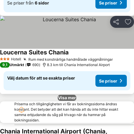
Se priser från
6 sidor
Se priser
Dela
Läg
Loucerna Suites Chania
Hotell
Rum med konstnärliga handmålade väggmålningar
3 Stjärnor
9,1
Utmärkt
690
8.3 km till Chania International Airport
Välj datum för att se exakta priser
Se priser
Visa mer
Priserna och tillgängligheten vi får av bokningssidorna ändras
konstant. Det betyder att det kan hända att du inte hittar exakt
samma erbjudande du såg på trivago när du hamnar på
bokningssidan.
Chania International Airport (Chania,