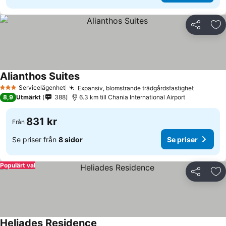
Dela
Läg
Alianthos Suites
Servicelägenhet
Expansiv, blomstrande trädgårdsfastighet
3 Stjärnor
8,9
Utmärkt
388
6.3 km till Chania International Airport
831 kr
Från
Se priser från
8 sidor
Se priser
Populärt val
Dela
Läg
Heliades Residence