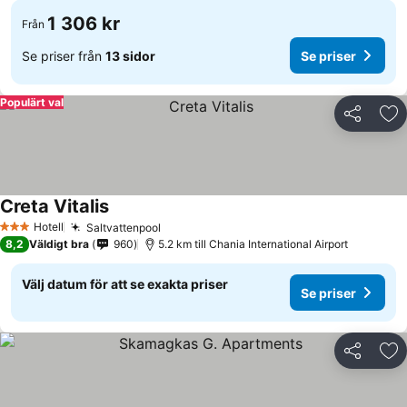
1 306 kr
Från
Se priser från
13 sidor
Se priser
Populärt val
Dela
Läg
Creta Vitalis
Hotell
Saltvattenpool
3 Stjärnor
8,2
Väldigt bra
960
5.2 km till Chania International Airport
Välj datum för att se exakta priser
Se priser
Dela
Läg