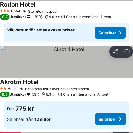
Rodon Hotel
Hotell
Stor utomhuspool
3 Stjärnor
8,7
Utmärkt
1 810
9.0 km till Chania International Airport
Välj datum för att se exakta priser
Se priser
Dela
Läg
Akrotiri Hotel
Hotell
Panoramautsikt över havet och staden
2 Stjärnor
9,3
Utmärkt
591
8.3 km till Chania International Airport
775 kr
Från
Se priser från
12 sidor
Se priser