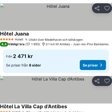
Dela
Läg
Hôtel Juana
Se priser
Hotell
Utsikt över Medelhavet och tallskogen
Se priser
5 Stjärnor
8,4
Väldigt bra
1 693
0.1 km till Antibes - Juan-les-Pins Balnéaires
2 471 kr
Från
Se priser från
8 sidor
Se priser
Dela
Läg
Hôtel La Villa Cap d’Antibes
Se priser