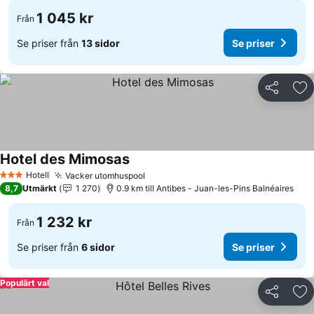
1 045 kr
Från
Se priser från
13 sidor
Se priser
Dela
Läg
Hotel des Mimosas
Se priser
Hotell
Vacker utomhuspool
Se priser
3 Stjärnor
8,7
Utmärkt
1 270
0.9 km till Antibes - Juan-les-Pins Balnéaires
1 232 kr
Från
Se priser från
6 sidor
Se priser
Populärt val
Dela
Läg