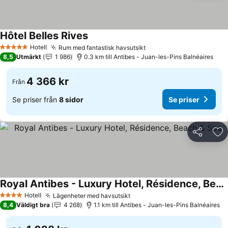
Hôtel Belles Rives
Se priser
Hotell
Rum med fantastisk havsutsikt
Se priser
5 Stjärnor
8,5
Utmärkt
1 986
0.3 km till Antibes - Juan-les-Pins Balnéaires
4 366 kr
Från
Se priser från
8 sidor
Se priser
Dela
Läg
Royal Antibes - Luxury Hotel, Résidence, Beach & Spa
Se priser
Hotell
Lägenheter med havsutsikt
Se priser
4 Stjärnor
8,4
Väldigt bra
4 268
1.1 km till Antibes - Juan-les-Pins Balnéaires