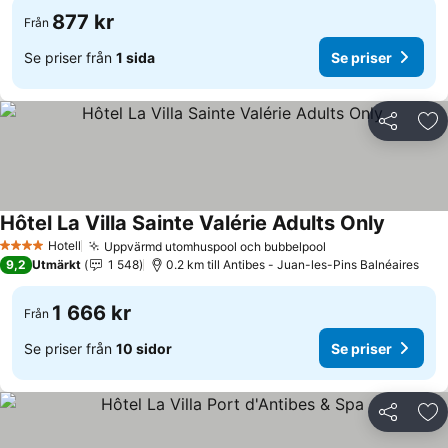
877 kr
Från
Se priser från
1 sida
Se priser
Dela
Läg
Hôtel La Villa Sainte Valérie Adults Only
Se prise
Hotell
Uppvärmd utomhuspool och bubbelpool
Se priser
4 Stjärnor
9,2
Utmärkt
1 548
0.2 km till Antibes - Juan-les-Pins Balnéaires
1 666 kr
Från
Se priser från
10 sidor
Se priser
Dela
Läg