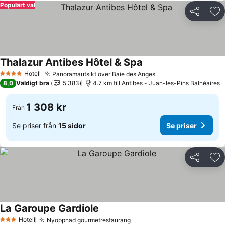
Populärt val
Dela
Läg
Thalazur Antibes Hôtel & Spa
Se priser
Hotell
Panoramautsikt över Baie des Anges
Se priser
4 Stjärnor
8,0
Väldigt bra
5 383
4.7 km till Antibes - Juan-les-Pins Balnéaires
1 308 kr
Från
Se priser från
15 sidor
Se priser
Dela
Läg
La Garoupe Gardiole
Se priser
Hotell
Nyöppnad gourmetrestaurang
Se priser
3 Stjärnor