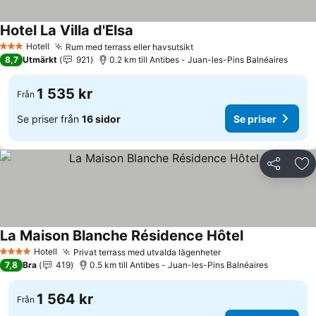
Hotel La Villa d'Elsa
Se priser
Hotell
Rum med terrass eller havsutsikt
Se priser
3 Stjärnor
8,7
Utmärkt
921
0.2 km till Antibes - Juan-les-Pins Balnéaires
1 535 kr
Från
Se priser från
16 sidor
Se priser
Dela
Läg
La Maison Blanche Résidence Hôtel
Se priser
Hotell
Privat terrass med utvalda lägenheter
Se priser
4 Stjärnor
7,8
Bra
419
0.5 km till Antibes - Juan-les-Pins Balnéaires
1 564 kr
Från