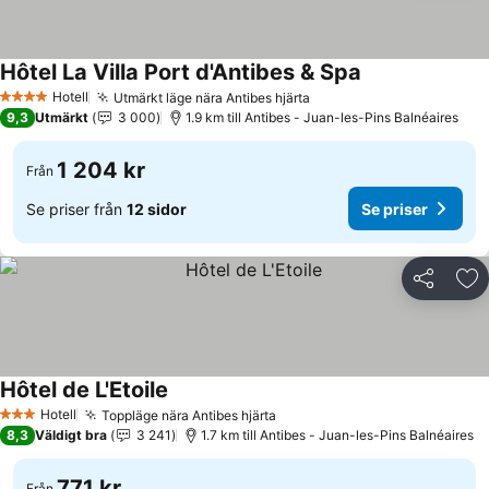
Hôtel La Villa Port d'Antibes & Spa
Se priser
Hotell
Utmärkt läge nära Antibes hjärta
Se priser
4 Stjärnor
9,3
Utmärkt
3 000
1.9 km till Antibes - Juan-les-Pins Balnéaires
1 204 kr
Från
Se priser från
12 sidor
Se priser
Dela
Läg
Hôtel de L'Etoile
Se priser
Hotell
Toppläge nära Antibes hjärta
Se priser
3 Stjärnor
8,3
Väldigt bra
3 241
1.7 km till Antibes - Juan-les-Pins Balnéaires
771 kr
Från