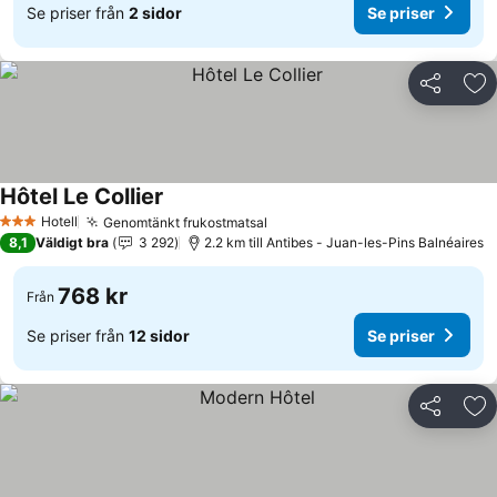
Se priser från
2 sidor
Se priser
Dela
Läg
Hôtel Le Collier
Se priser
Hotell
Genomtänkt frukostmatsal
Se priser
3 Stjärnor
8,1
Väldigt bra
3 292
2.2 km till Antibes - Juan-les-Pins Balnéaires
768 kr
Från
Se priser från
12 sidor
Se priser
Dela
Läg