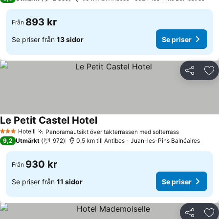
893 kr
Från
Se priser från
13 sidor
Se priser
Dela
Läg
Le Petit Castel Hotel
Se priser
Hotell
Panoramautsikt över takterrassen med solterrass
Se priser
3 Stjärnor
9,2
Utmärkt
972
0.5 km till Antibes - Juan-les-Pins Balnéaires
930 kr
Från
Se priser från
11 sidor
Se priser
Dela
Läg