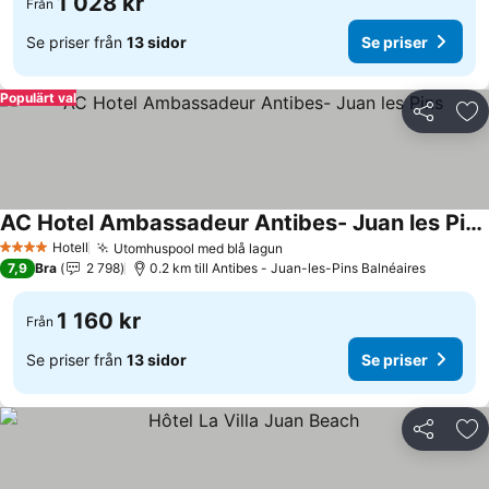
1 028 kr
Från
Se priser från
13 sidor
Se priser
Populärt val
Dela
Läg
AC Hotel Ambassadeur Antibes- Juan les Pins
Se priser
Hotell
Utomhuspool med blå lagun
Se priser
4 Stjärnor
7,9
Bra
2 798
0.2 km till Antibes - Juan-les-Pins Balnéaires
1 160 kr
Från
Se priser från
13 sidor
Se priser
Dela
Läg