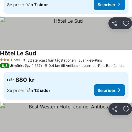
Se priser från
7 sidor
Se priser
Dela
Läg
Hôtel Le Sud
Se priser
Hotell
Ett stenkast från tågstationen i Juan-les-Pins
Se priser
3 Stjärnor
8,8
Utmärkt
1 557
0.4 km till Antibes - Juan-les-Pins Balnéaires
880 kr
Från
Se priser från
12 sidor
Se priser
Dela
Läg