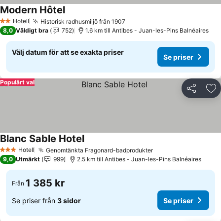
Modern Hôtel
Se priser
Hotell
Historisk radhusmiljö från 1907
Se priser
2 Stjärnor
8,0
Väldigt bra
752
1.6 km till Antibes - Juan-les-Pins Balnéaires
Välj datum för att se exakta priser
Se priser
Populärt val
Dela
Läg
Blanc Sable Hotel
Se priser
Hotell
Genomtänkta Fragonard-badprodukter
Se priser
3 Stjärnor
9,0
Utmärkt
999
2.5 km till Antibes - Juan-les-Pins Balnéaires
1 385 kr
Från
Se priser från
3 sidor
Se priser