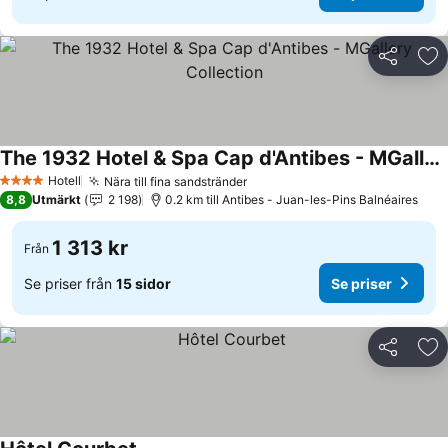
Dela
Läg
The 1932 Hotel & Spa Cap d'Antibes - MGallery Collection
Se priser
Hotell
Nära till fina sandstränder
Se priser
4 Stjärnor
8,8
Utmärkt
2 198
0.2 km till Antibes - Juan-les-Pins Balnéaires
1 313 kr
Från
Se priser från
15 sidor
Se priser
Dela
Läg