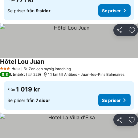
Se priser från
9 sidor
Se priser
Dela
Läg
Hôtel Lou Juan
Se priser
Hotell
Zen och mysig inredning
Se priser
3 Stjärnor
8,8
Utmärkt
229
1.1 km till Antibes - Juan-les-Pins Balnéaires
1 019 kr
Från
Se priser från
7 sidor
Se priser
Dela
Läg