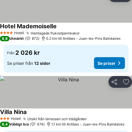
Hotel Mademoiselle
Se priser
Hotell
Hemlagade frukostpannkakor
Se priser
4 Stjärnor
8,8
Utmärkt
872
0.2 km till Antibes - Juan-les-Pins Balnéaires
2 026 kr
Från
Se priser från
12 sidor
Se priser
Dela
Läg
Villa Nina
Se priser
Hotell
Utsikt från terrassen och trädgården
Se priser
3 Stjärnor
8,4
Väldigt bra
474
1.1 km till Antibes - Juan-les-Pins Balnéaires