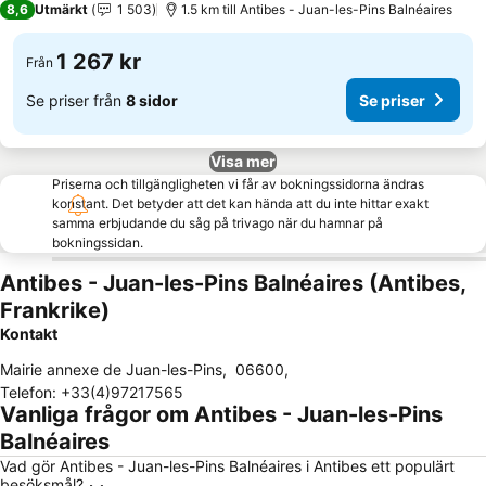
8,6
Utmärkt
1 503
1.5 km till Antibes - Juan-les-Pins Balnéaires
1 267 kr
Från
Se priser från
8 sidor
Se priser
Visa mer
Priserna och tillgängligheten vi får av bokningssidorna ändras
konstant. Det betyder att det kan hända att du inte hittar exakt
samma erbjudande du såg på trivago när du hamnar på
bokningssidan.
Antibes - Juan-les-Pins Balnéaires (Antibes,
Frankrike)
Kontakt
Mairie annexe de Juan-les-Pins
,
06600
,
Telefon
:
+33(4)97217565
Vanliga frågor om Antibes - Juan-les-Pins
Balnéaires
Vad gör Antibes - Juan-les-Pins Balnéaires i Antibes ett populärt
besöksmål?