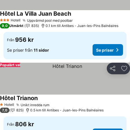
Hôtel La Villa Juan Beach
Se priser
Hotell
Uppvärmd pool med poolbar
Se priser
3 Stjärnor
9,0
Utmärkt
835
0.1 km till Antibes - Juan-les-Pins Balnéaires
956 kr
Från
Se priser från
11 sidor
Se priser
Populärt val
Dela
Läg
Hôtel Trianon
Se priser
Hotell
Unikt inredda rum
Se priser
1 Stjärnor
7,0
825
0.5 km till Antibes - Juan-les-Pins Balnéaires
806 kr
Från