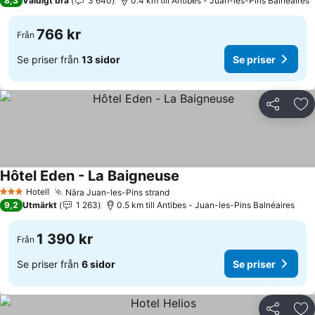
8,3
Väldigt bra
3 640
0.4 km till Antibes - Juan-les-Pins Balnéaires
766 kr
Från
Se priser från
13 sidor
Se priser
Dela
Läg
Hôtel Eden - La Baigneuse
Se priser
Hotell
Nära Juan-les-Pins strand
Se priser
3 Stjärnor
9,2
Utmärkt
1 263
0.5 km till Antibes - Juan-les-Pins Balnéaires
1 390 kr
Från
Se priser från
6 sidor
Se priser