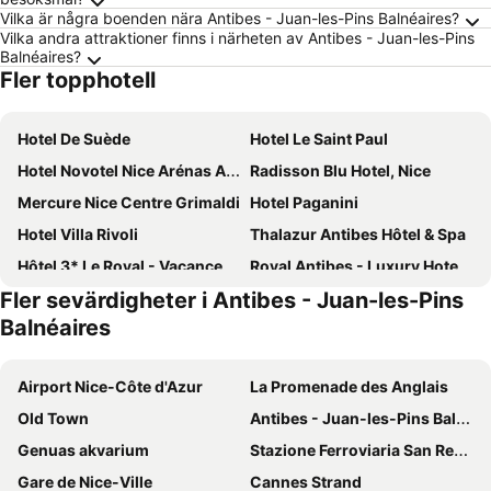
Vilka är några boenden nära Antibes - Juan-les-Pins Balnéaires?
Vilka andra attraktioner finns i närheten av Antibes - Juan-les-Pins
Balnéaires?
Fler topphotell
Hotel De Suède
Hotel Le Saint Paul
Hotel Novotel Nice Arénas Aéroport
Radisson Blu Hotel, Nice
Mercure Nice Centre Grimaldi
Hotel Paganini
Hotel Villa Rivoli
Thalazur Antibes Hôtel & Spa
Hôtel 3* Le Royal - Vacances Bleues
Royal Antibes - Luxury Hotel, Résidence, Beach & Spa
Fler sevärdigheter i Antibes - Juan-les-Pins
ibis budget Nice Californie Lenval
Hôtel & Appartements Monsigny
Balnéaires
Albert 1er
Ibis Styles Nice Centre Gare
Hotel Aston La Scala
Le Windsor, Jungle Art Hotel
Airport Nice-Côte d'Azur
La Promenade des Anglais
Westminster Hotel & Spa Nice
Hôtel Bahia
Old Town
Antibes - Juan-les-Pins Balnéaires
ibis Nice Centre Gare
Hotel Beau Rivage
Genuas akvarium
Stazione Ferroviaria San Remo
Hôtel Belle Meunière
Le Méridien Nice
Gare de Nice-Ville
Cannes Strand
Splendid Hotel & Spa Nice
Mercure Nice Promenade Des Anglais