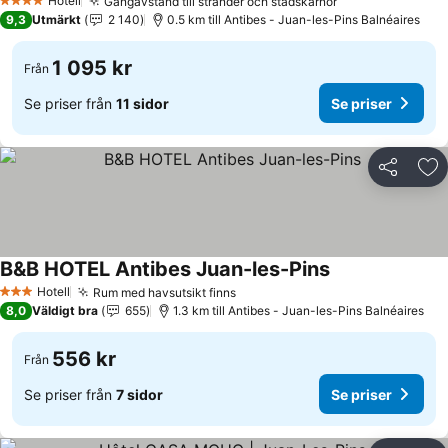
Hotell
Gångavstånd till stränder och stadskärnor
Se priser
4 Stjärnor
9,3
Utmärkt
2 140
0.5 km till Antibes - Juan-les-Pins Balnéaires
1 095 kr
Från
Se priser från
11 sidor
Se priser
Dela
Läg
B&B HOTEL Antibes Juan-les-Pins
Se priser
Hotell
Rum med havsutsikt finns
Se priser
3 Stjärnor
8,0
Väldigt bra
655
1.3 km till Antibes - Juan-les-Pins Balnéaires
556 kr
Från
Se priser från
7 sidor
Se priser