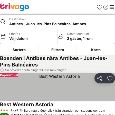
Favoriter
Logga 
Me
Destination
Antibes - Juan-les-Pins Balnéaires, Antibes
Från/till
Gäster och rum
Välj datum
2 gäster, 1 rum
Sortera
Filtrera
Karta
Boenden i Antibes nära Antibes - Juan-les-
Pins Balnéaires
Så påverkar betalningar till oss rankningen
Populärt val
Dela
Läg
Best Western Astoria
Se priser
Hotell
Bara några ögonblick från stranden och stadens centrum
Se pr
3 Stjärnor