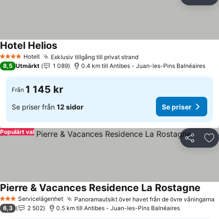
Dela
Läg
Hotel Helios
Se priser
Hotell
Exklusiv tillgång till privat strand
Se priser
4 Stjärnor
8,5
Utmärkt
1 089
0.4 km till Antibes - Juan-les-Pins Balnéaires
1 145 kr
Från
Se priser från
12 sidor
Se priser
Populärt val
Dela
Läg
Pierre & Vacances Residence La Rostagne
Se pr
Servicelägenhet
Panoramautsikt över havet från de övre våningarna
S
3 Stjärnor
6,3
2 502
0.5 km till Antibes - Juan-les-Pins Balnéaires