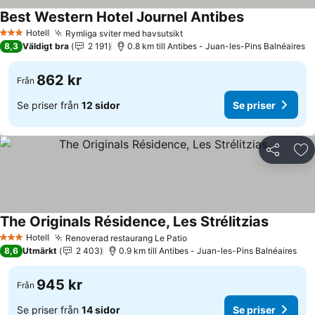
Best Western Hotel Journel Antibes
Se priser
Hotell
Rymliga sviter med havsutsikt
Se priser
3 Stjärnor
8,3
Väldigt bra
2 191
0.8 km till Antibes - Juan-les-Pins Balnéaires
862 kr
Från
Se priser från
12 sidor
Se priser
Dela
Läg
The Originals Résidence, Les Strélitzias
Se priser
Hotell
Renoverad restaurang Le Patio
Se priser
3 Stjärnor
8,6
Utmärkt
2 403
0.9 km till Antibes - Juan-les-Pins Balnéaires
945 kr
Från
Se priser från
14 sidor
Se priser