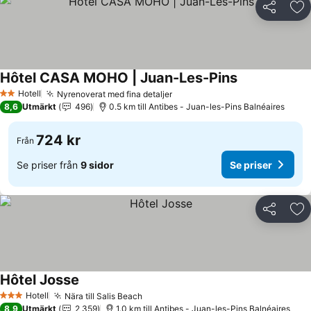
Dela
Läg
Hôtel CASA MOHO | Juan-Les-Pins
Se priser
Hotell
Nyrenoverat med fina detaljer
Se priser
2 Stjärnor
8,6
Utmärkt
496
0.5 km till Antibes - Juan-les-Pins Balnéaires
724 kr
Från
Se priser från
9 sidor
Se priser
Dela
Läg
Hôtel Josse
Se priser
Hotell
Nära till Salis Beach
Se priser
3 Stjärnor
8,9
Utmärkt
2 359
1.0 km till Antibes - Juan-les-Pins Balnéaires