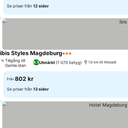
Se priser från
12 sidor
ibis Styles Magdeburg
3 Stjärnor
Se priser
Tillgång till
Utmärkt
(7 070 betyg)
8,5
1.0 km till Altstadt
Gamla stan
Se priser
802 kr
Från
Se priser från
13 sidor