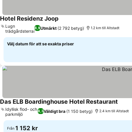
Hotel Residenz Joop
Se priser
Lugn
Utmärkt
(2 792 betyg)
8,9
1.2 km till Altstadt
trädgårdsterrass
Se priser
Välj datum för att se exakta priser
Das ELB Boardinghouse Hotel Restaurant
Se pri
Idyllisk flod- och
Väldigt bra
(1 150 betyg)
8,3
2.4 km till Altstadt
parkmiljö
Se priser
1 152 kr
Från