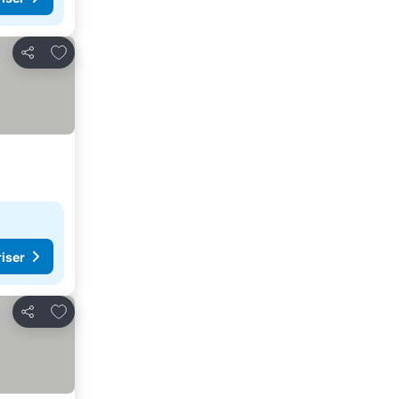
Lägg till i Mina Favoriter
Dela
riser
Lägg till i Mina Favoriter
Dela