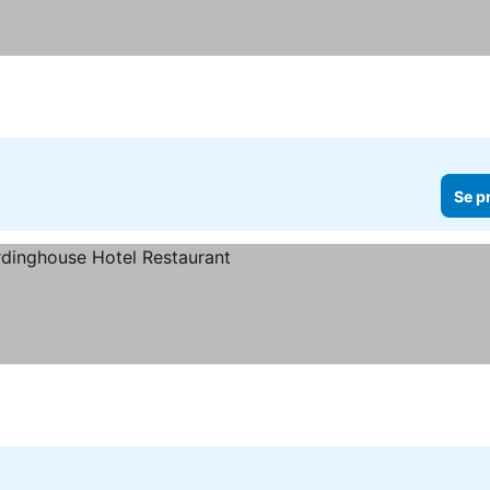
Se p
ser