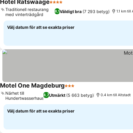
Hotel Ratswaage
4 Stjärnor
Se priser
Traditionell restaurang
Väldigt bra
(7 293 betyg)
8,1
1.1 km till
med vinterträdgård
Se priser
Välj datum för att se exakta priser
Motel One Magdeburg
3 Stjärnor
Se priser
Närhet till
Utmärkt
(5 663 betyg)
8,7
0.4 km till Altstadt
Hundertwasserhaus
Se priser
Välj datum för att se exakta priser