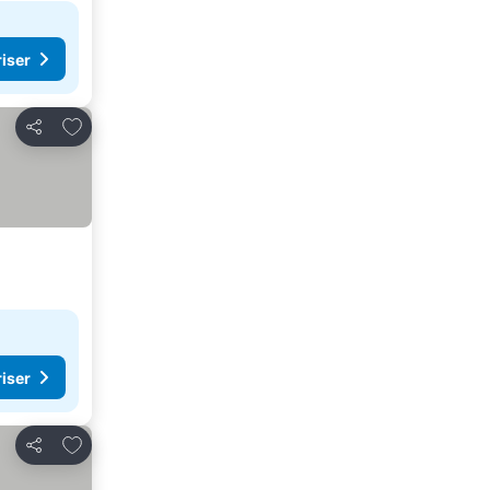
riser
Lägg till i Mina Favoriter
Dela
riser
Lägg till i Mina Favoriter
Dela