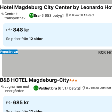
Hotel Magdeburg City Center by Leonardo Ho
Centralt
Bra
(6 653 betyg)
7,8
0.6 km till Altstadt
transportnav
Se priser
848 kr
Från
Se priser från
12 sidor
Populärt val
B&B HOTEL Magdeburg-City
3 Stjärnor
Se priser
Lugna rum mot
Väldigt bra
(6 517 betyg)
8,0
0.2 km till Altstadt
innergården
Se priser
685 kr
Från
Se priser från
12 sidor