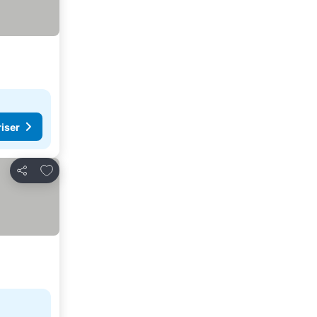
riser
Lägg till i Mina Favoriter
Dela