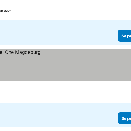
 Altstadt
Se p
Se p