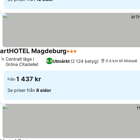
artHOTEL Magdeburg
3 Stjärnor
Se priser
Centralt läge i
Utmärkt
(2 124 betyg)
9,0
0.4 km till Altstadt
Gröna Citadellet
Se priser
1 437 kr
Från
Se priser från
8 sidor