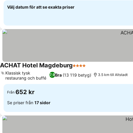
Välj datum för att se exakta priser
ACHAT Hotel Magdeburg
4 Stjärnor
Se priser
Klassisk tysk
Bra
(13 119 betyg)
7,9
3.5 km till Altstadt
restaurang och buffé
Se priser
652 kr
Från
Se priser från
17 sidor