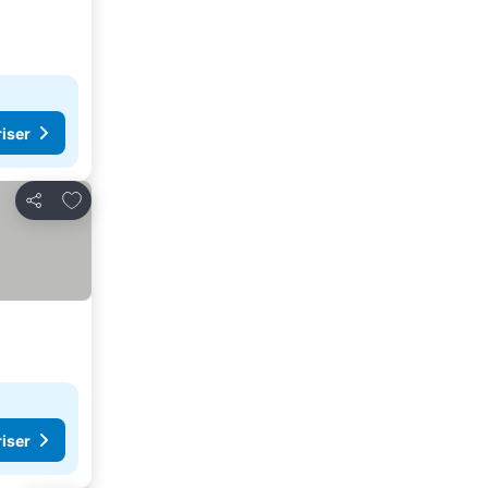
riser
Lägg till i Mina Favoriter
Dela
riser