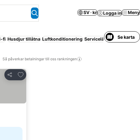
SV · kr
Meny
Logga in
Se karta
-fi
Husdjur tillåtna
Luftkonditionering
Servicelägenhet
Resort
Så påverkar betalningar till oss rankningen
Lägg till i Mina Favoriter
Dela