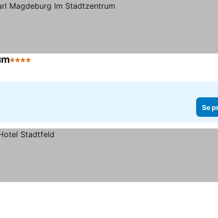
um
4 Stjärnor
Se priser
Se p