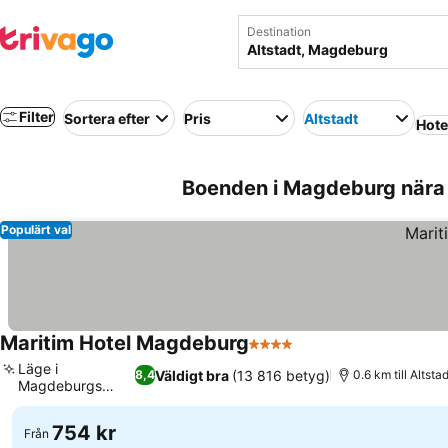
Destination
Filter
Sortera efter
Pris
Altstadt
Hote
Boenden i Magdeburg nära 
Populärt val
Maritim Hotel Magdeburg
4 Stjärnor
Se priser
Läge i
Väldigt bra
(13 816 betyg)
8,4
0.6 km till Altsta
Magdeburgs
Se priser
centrum
754 kr
Från