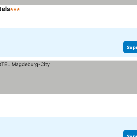
tels
3 Stjärnor
Se priser
Se p
Se p