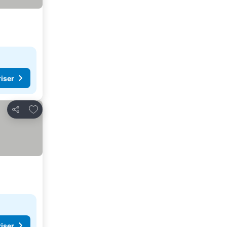
riser
Lägg till i Mina Favoriter
Dela
riser