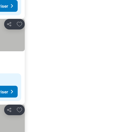
riser
Lägg till i Mina Favoriter
Dela
riser
Lägg till i Mina Favoriter
Dela