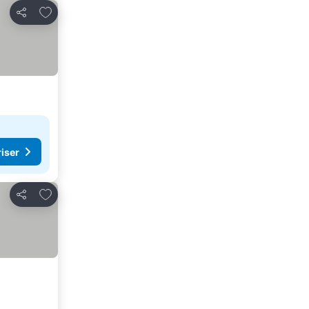
Lägg till i Mina Favoriter
Dela
riser
Lägg till i Mina Favoriter
Dela