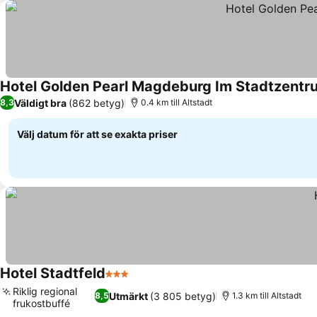
Hotel Golden Pearl Magdeburg Im Stadtzentr
Väldigt bra
(862 betyg)
8,3
0.4 km till Altstadt
Välj datum för att se exakta priser
Hotel Stadtfeld
3 Stjärnor
Se priser
Riklig regional
Utmärkt
(3 805 betyg)
8,5
1.3 km till Altstadt
frukostbuffé
Se priser