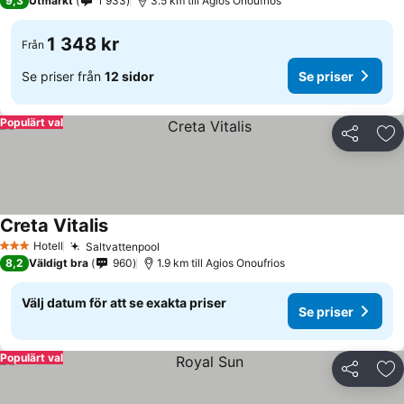
9,3
Utmärkt
1 933
3.5 km till Agios Onoufrios
1 348 kr
Från
Se priser från
12 sidor
Se priser
Populärt val
Dela
Läg
Creta Vitalis
Hotell
Saltvattenpool
3 Stjärnor
8,2
Väldigt bra
960
1.9 km till Agios Onoufrios
Välj datum för att se exakta priser
Se priser
Populärt val
Dela
Läg