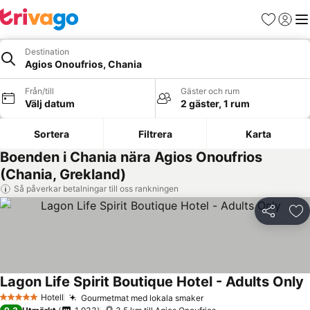
Favoriter
Logga 
Me
Destination
Agios Onoufrios, Chania
Från/till
Gäster och rum
Välj datum
2 gäster, 1 rum
Sortera
Filtrera
Karta
Boenden i Chania nära Agios Onoufrios
(Chania, Grekland)
Så påverkar betalningar till oss rankningen
Dela
Läg
Lagon Life Spirit Boutique Hotel - Adults Only
Hotell
Gourmetmat med lokala smaker
5 Stjärnor