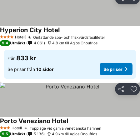
Dela
Läg
Hyperion City Hotel
Hotell
Omfattande spa- och friskvårdsfaciliteter
4 Stjärnor
9,4
Utmärkt
4 061
4.8 km till Agios Onoufrios
833 kr
Från
Se priser från
10 sidor
Se priser
Dela
Läg
Porto Veneziano Hotel
Hotell
Toppläge vid gamla venetianska hamnen
3 Stjärnor
9,5
Utmärkt
5 136
4.9 km till Agios Onoufrios