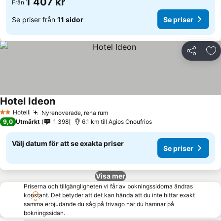
1 407 kr
Från
Se priser från
11 sidor
Se priser
Dela
Läg
Hotel Ideon
Hotell
Nyrenoverade, rena rum
2 Stjärnor
9,0
Utmärkt
1 398
6.1 km till Agios Onoufrios
Välj datum för att se exakta priser
Se priser
Visa mer
Priserna och tillgängligheten vi får av bokningssidorna ändras
konstant. Det betyder att det kan hända att du inte hittar exakt
samma erbjudande du såg på trivago när du hamnar på
bokningssidan.