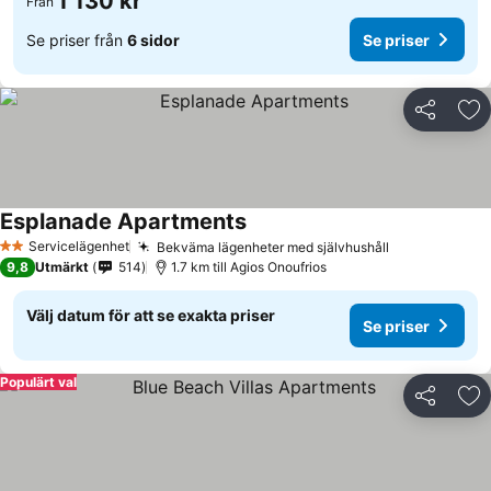
1 130 kr
Från
Se priser från
6 sidor
Se priser
Dela
Läg
Esplanade Apartments
Servicelägenhet
Bekväma lägenheter med självhushåll
2 Stjärnor
9,8
Utmärkt
514
1.7 km till Agios Onoufrios
Välj datum för att se exakta priser
Se priser
Populärt val
Dela
Läg