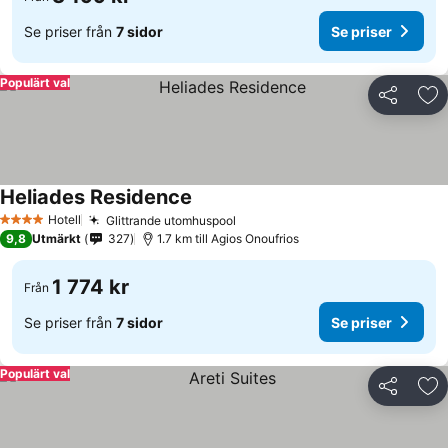
Se priser från
7 sidor
Se priser
Populärt val
Dela
Läg
Heliades Residence
Hotell
Glittrande utomhuspool
4 Stjärnor
9,8
Utmärkt
327
1.7 km till Agios Onoufrios
1 774 kr
Från
Se priser från
7 sidor
Se priser
Populärt val
Dela
Läg