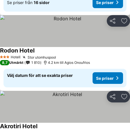
Se priser från
16 sidor
Se priser
Dela
Läg
Rodon Hotel
Hotell
Stor utomhuspool
3 Stjärnor
8,7
Utmärkt
1 810
4.2 km till Agios Onoufrios
Välj datum för att se exakta priser
Se priser
Dela
Läg
Akrotiri Hotel