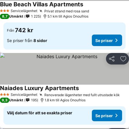
Blue Beach Villas Apartments
Servicelägenhet
Privat strand med rosa sand
3 Stjärnor
8,7
Utmärkt
1 225
5.1 km till Agios Onoufrios
742 kr
Från
Se priser från
8 sidor
Se priser
Dela
Läg
Naiades Luxury Apartments
Servicelägenhet
Renoverade lägenheter med fullt utrustade kök
3 Stjärnor
9,3
Utmärkt
195
1.8 km till Agios Onoufrios
Välj datum för att se exakta priser
Se priser