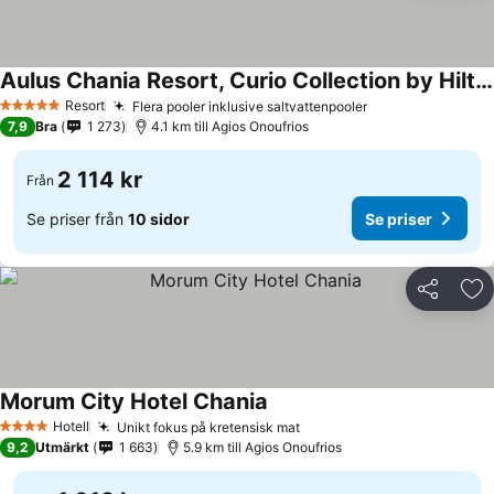
Aulus Chania Resort, Curio Collection by Hilton
Resort
Flera pooler inklusive saltvattenpooler
5 Stjärnor
7,9
Bra
1 273
4.1 km till Agios Onoufrios
2 114 kr
Från
Se priser från
10 sidor
Se priser
Dela
Läg
Morum City Hotel Chania
Hotell
Unikt fokus på kretensisk mat
4 Stjärnor
9,2
Utmärkt
1 663
5.9 km till Agios Onoufrios