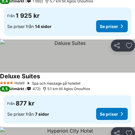
9,4
Utmärkt
1 692
5.7 km till Agios Onoufrios
1 925 kr
Från
Se priser från
14 sidor
Se priser
Dela
Läg
Deluxe Suites
Hotell
Spa och massage på hotellet
4 Stjärnor
8,5
Utmärkt
472
5.1 km till Agios Onoufrios
877 kr
Från
Se priser från
7 sidor
Se priser