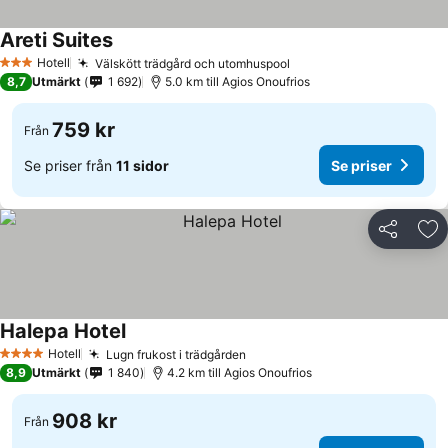
Areti Suites
Hotell
Välskött trädgård och utomhuspool
3 Stjärnor
8,7
Utmärkt
1 692
5.0 km till Agios Onoufrios
759 kr
Från
Se priser från
11 sidor
Se priser
Dela
Läg
Halepa Hotel
Hotell
Lugn frukost i trädgården
4 Stjärnor
8,9
Utmärkt
1 840
4.2 km till Agios Onoufrios
908 kr
Från