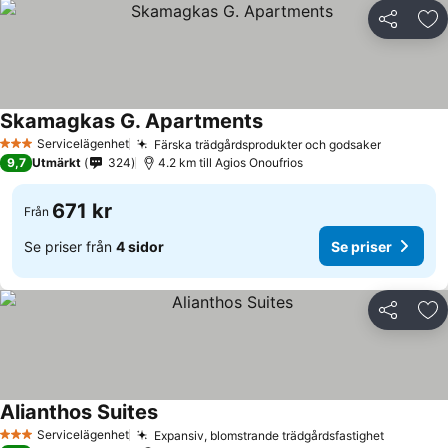
Dela
Läg
Skamagkas G. Apartments
Servicelägenhet
Färska trädgårdsprodukter och godsaker
3 Stjärnor
9,7
Utmärkt
324
4.2 km till Agios Onoufrios
671 kr
Från
Se priser från
4 sidor
Se priser
Dela
Läg
Alianthos Suites
Servicelägenhet
Expansiv, blomstrande trädgårdsfastighet
3 Stjärnor