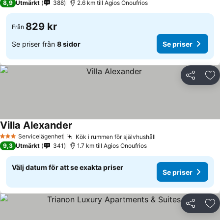
8,9
Utmärkt
388
2.6 km till Agios Onoufrios
829 kr
Från
Se priser från
8 sidor
Se priser
Dela
Läg
Villa Alexander
Servicelägenhet
Kök i rummen för självhushåll
3 Stjärnor
9,3
Utmärkt
341
1.7 km till Agios Onoufrios
Välj datum för att se exakta priser
Se priser
Dela
Läg