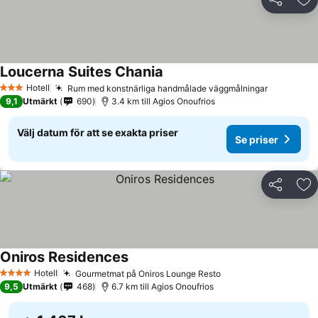
Dela
Läg
Loucerna Suites Chania
Hotell
Rum med konstnärliga handmålade väggmålningar
3 Stjärnor
9,1
Utmärkt
690
3.4 km till Agios Onoufrios
Välj datum för att se exakta priser
Se priser
Dela
Läg
Oniros Residences
Hotell
Gourmetmat på Oniros Lounge Resto
4 Stjärnor
9,5
Utmärkt
468
6.7 km till Agios Onoufrios