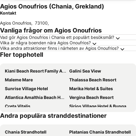
Agios Onoufrios (Chania, Grekland)
Kontakt
Agios Onoufrios
,
73100
,
Vanliga frågor om Agios Onoufrios
Vad gör Agios Onoufrios i Chania ett populärt besöksmål?
Vilka är några boenden nära Agios Onoufrios?
Vilka andra attraktioner finns i närheten av Agios Onoufrios?
Fler topphotell
Kiani Beach Resort Family All-Inclusive
Galini Sea View
Maleme Mare
Thalassa Beach Resort
Sunrise Village Hotel
Marika Hotel & Suites
Atlantica Amalthia Beach Hotel
Vergina Beach Resort
Creta Vitalis
Sirios Village Hotel & Bungalows
Andra populära stranddestinationer
Halepa Hotel
Eleftheria Hotel
Almyrida Village & Waterpark
Silver Beach Hotel
Chania Strandhotell
Platanias Chania Strandhotell
The Chania Hotel Crete, Vignette Collection
Dore Boutique Hotel