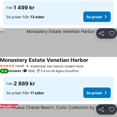
1 499 kr
Från
Se priser från
13 sidor
Se priser
Dela
Läg
Monastery Estate Venetian Harbor
Hotell
Kretensisk mat med en modern twist
5 Stjärnor
9,6
Utmärkt
856
5.4 km till Agios Onoufrios
2 889 kr
Från
Se priser från
11 sidor
Se priser
Populärt val
Dela
Läg