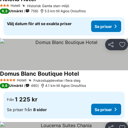
Hotell
Historisk Gamla stan-miljö
3 Stjärnor
9,3
Utmärkt
756
5.5 km till Agios Onoufrios
Välj datum för att se exakta priser
Se priser
Dela
Läg
Domus Blanc Boutique Hotel
Hotell
Frukostupplevelse i flera steg
5 Stjärnor
9,8
Utmärkt
460
4.1 km till Agios Onoufrios
1 225 kr
Från
Se priser från
8 sidor
Se priser