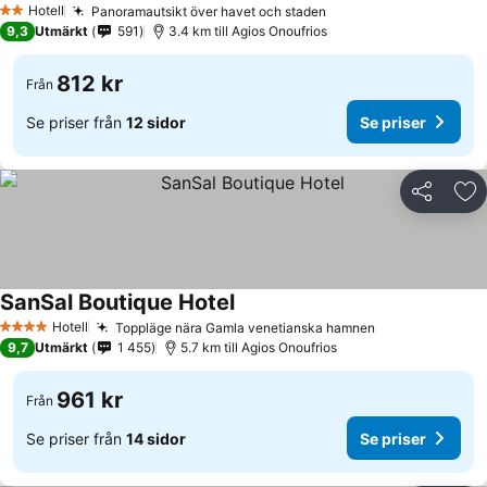
Hotell
Panoramautsikt över havet och staden
2 Stjärnor
9,3
Utmärkt
591
3.4 km till Agios Onoufrios
812 kr
Från
Se priser från
12 sidor
Se priser
Dela
Läg
SanSal Boutique Hotel
Hotell
Toppläge nära Gamla venetianska hamnen
4 Stjärnor
9,7
Utmärkt
1 455
5.7 km till Agios Onoufrios
961 kr
Från
Se priser från
14 sidor
Se priser