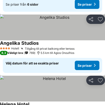
Se priser från
6 sidor
Se priser
Dela
Läg
Angelika Studios
Hotell
Tillgång till privat balkong eller terrass
4 Stjärnor
8,3
Väldigt bra
769
5.5 km till Agios Onoufrios
Välj datum för att se exakta priser
Se priser
Dela
Läg
Helena Hotel