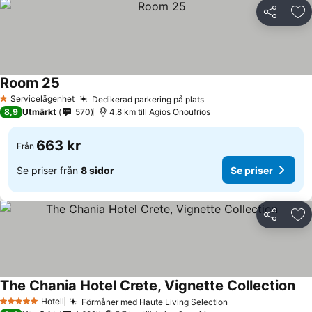
Dela
Läg
Room 25
Servicelägenhet
Dedikerad parkering på plats
1 Stjärnor
8,9
Utmärkt
570
4.8 km till Agios Onoufrios
663 kr
Från
Se priser från
8 sidor
Se priser
Dela
Läg
The Chania Hotel Crete, Vignette Collection
Hotell
Förmåner med Haute Living Selection
5 Stjärnor