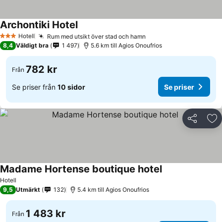
Archontiki Hotel
Hotell
Rum med utsikt över stad och hamn
3 Stjärnor
8,4
Väldigt bra
1 497
5.6 km till Agios Onoufrios
782 kr
Från
Se priser från
10 sidor
Se priser
Dela
Läg
Madame Hortense boutique hotel
Hotell
9,5
Utmärkt
132
5.4 km till Agios Onoufrios
1 483 kr
Från