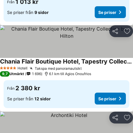
1 013 kr
Från
Se priser från
9 sidor
Se priser
Dela
Läg
Chania Flair Boutique Hotel, Tapestry Collection by Hilton
Hotell
Takspa med panoramautsikt
5 Stjärnor
9,7
Utmärkt
1 696
6.1 km till Agios Onoufrios
2 380 kr
Från
Se priser från
12 sidor
Se priser
Dela
Läg