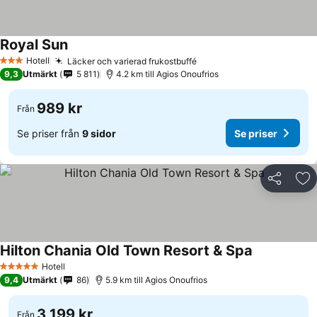
Royal Sun
Hotell
Läcker och varierad frukostbuffé
3 Stjärnor
9,3
Utmärkt
5 811
4.2 km till Agios Onoufrios
989 kr
Från
Se priser från
9 sidor
Se priser
Dela
Läg
Hilton Chania Old Town Resort & Spa
Hotell
5 Stjärnor
9,4
Utmärkt
86
5.9 km till Agios Onoufrios
3 199 kr
Från