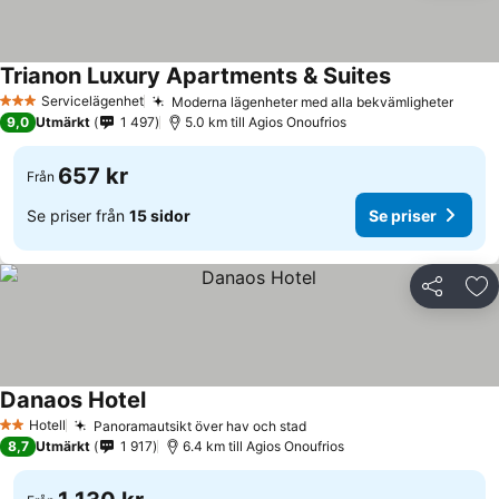
Trianon Luxury Apartments & Suites
Servicelägenhet
Moderna lägenheter med alla bekvämligheter
3 Stjärnor
9,0
Utmärkt
1 497
5.0 km till Agios Onoufrios
657 kr
Från
Se priser från
15 sidor
Se priser
Dela
Läg
Danaos Hotel
Hotell
Panoramautsikt över hav och stad
2 Stjärnor
8,7
Utmärkt
1 917
6.4 km till Agios Onoufrios