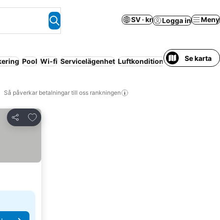
SV · kr
Meny
Logga in
Se karta
kering
Pool
Wi-fi
Servicelägenhet
Luftkonditionering
Halvpensi
Så påverkar betalningar till oss rankningen
Lägg till i Mina Favoriter
Dela