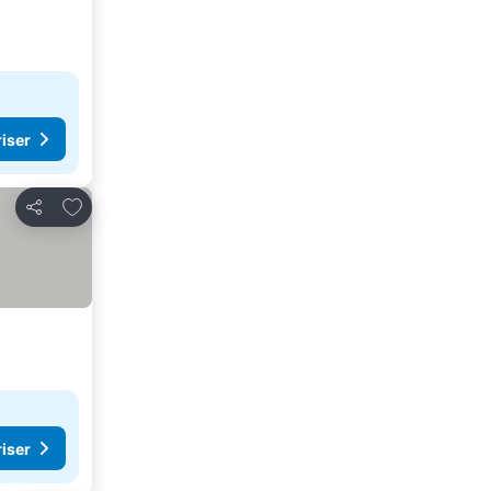
riser
Lägg till i Mina Favoriter
Dela
riser