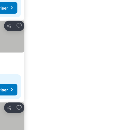
riser
Lägg till i Mina Favoriter
Dela
riser
Lägg till i Mina Favoriter
Dela