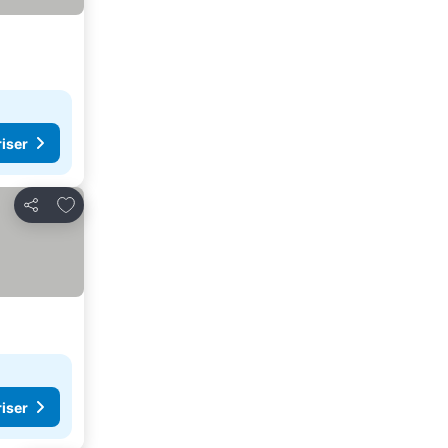
riser
Lägg till i Mina Favoriter
Dela
riser