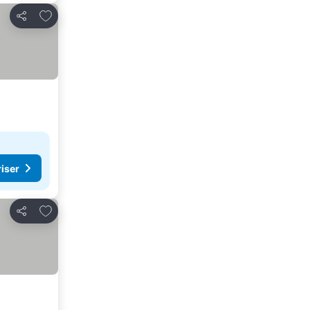
Lägg till i Mina Favoriter
Dela
riser
Lägg till i Mina Favoriter
Dela