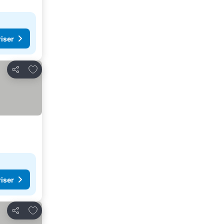
riser
Lägg till i Mina Favoriter
Dela
riser
Lägg till i Mina Favoriter
Dela