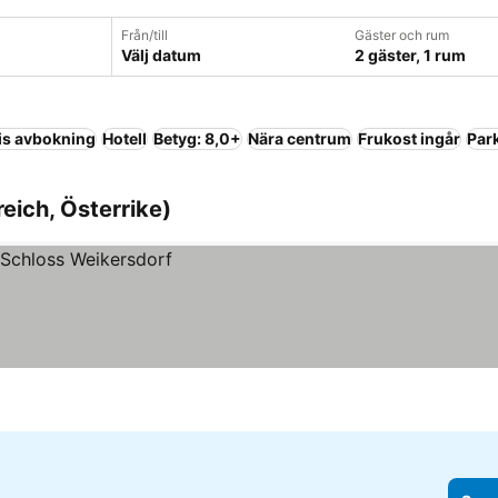
Från/till
Gäster och rum
Välj datum
2 gäster, 1 rum
is avbokning
Hotell
Betyg: 8,0+
Nära centrum
Frukost ingår
Par
reich, Österrike)