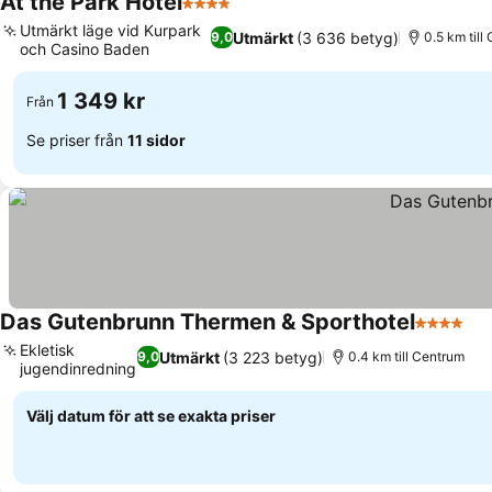
At the Park Hotel
4 Stjärnor
Utmärkt läge vid Kurpark
Utmärkt
(3 636 betyg)
9,0
0.5 km till
och Casino Baden
1 349 kr
Från
Se priser från
11 sidor
Das Gutenbrunn Thermen & Sporthotel
4 Stjärno
Ekletisk
Utmärkt
(3 223 betyg)
9,0
0.4 km till Centrum
jugendinredning
Välj datum för att se exakta priser