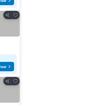
riser
Lägg till i Mina Favoriter
Dela
riser
Lägg till i Mina Favoriter
Dela