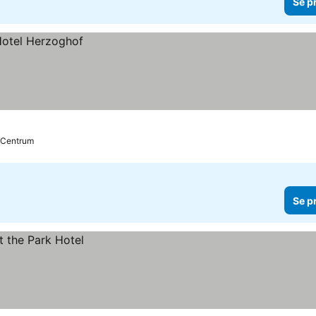
Se p
l Centrum
Se p