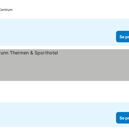
 Centrum
Se p
r
Se p