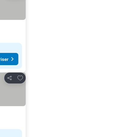
riser
Lägg till i Mina Favoriter
Dela