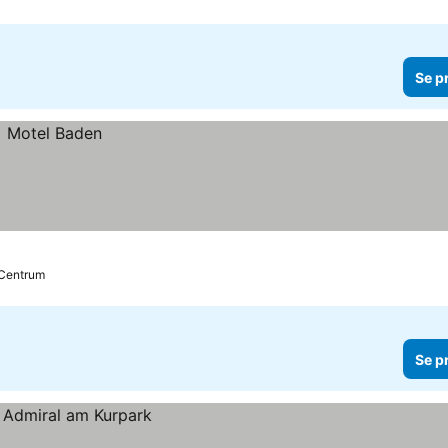
Se p
l Centrum
Se p