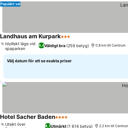
Populärt val
Landhaus am Kurpark
3 Stjärnor
Idylliskt läge vid
Väldigt bra
(259 betyg)
8,4
0.8 km till Centrum
spaparken
Välj datum för att se exakta priser
Hotel Sacher Baden
4 Stjärnor
Utsikt över
Utmärkt
(1 614 betyg)
8,7
2.2 km till Centru