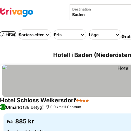
Destination
Filter
Sortera efter
Pris
Läge
Grat
Hotell i Baden (Niederöster
Hotel Schloss Weikersdorf
4 Stjärnor
Utmärkt
(38 betyg)
8,5
0.9 km till Centrum
885 kr
Från