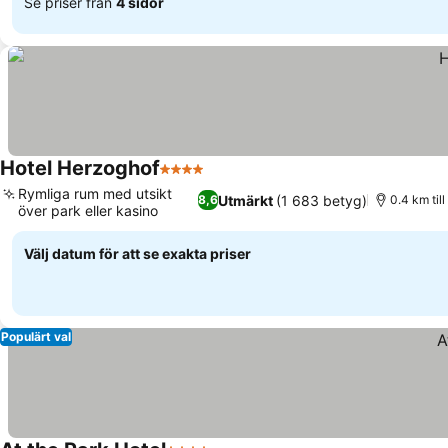
Se priser från
4 sidor
Hotel Herzoghof
4 Stjärnor
Rymliga rum med utsikt
Utmärkt
(1 683 betyg)
8,6
0.4 km til
över park eller kasino
Välj datum för att se exakta priser
Populärt val