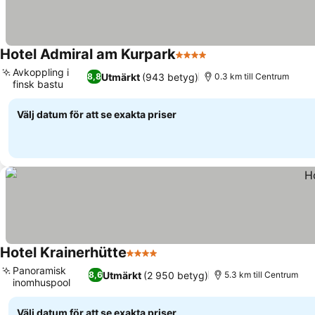
Hotel Admiral am Kurpark
4 Stjärnor
Avkoppling i
Utmärkt
(943 betyg)
8,8
0.3 km till Centrum
finsk bastu
Välj datum för att se exakta priser
Hotel Krainerhütte
4 Stjärnor
Panoramisk
Utmärkt
(2 950 betyg)
8,6
5.3 km till Centrum
inomhuspool
Välj datum för att se exakta priser