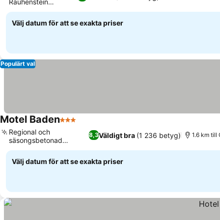
Rauhenstein
slottsruin
Välj datum för att se exakta priser
Populärt val
Motel Baden
3 Stjärnor
Regional och
Väldigt bra
(1 236 betyg)
8,3
1.6 km til
säsongsbetonad
restaurang
Välj datum för att se exakta priser