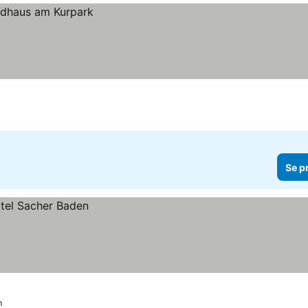
Se p
m