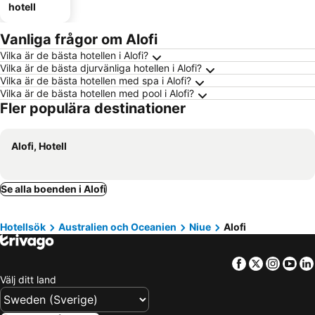
hotell
Vanliga frågor om Alofi
Vilka är de bästa hotellen i Alofi?
Vilka är de bästa djurvänliga hotellen i Alofi?
Vilka är de bästa hotellen med spa i Alofi?
Vilka är de bästa hotellen med pool i Alofi?
Fler populära destinationer
Alofi, Hotell
Se alla boenden i Alofi
Hotellsök
Australien och Oceanien
Niue
Alofi
Facebook
Twitter
Insta
Yo
Välj ditt land