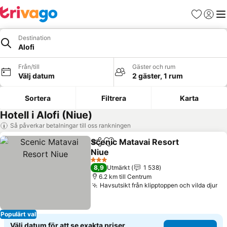
Favoriter
Logga 
Me
Destination
Alofi
Från/till
Gäster och rum
Välj datum
2 gäster, 1 rum
Sortera
Filtrera
Karta
Hotell i Alofi (Niue)
Så påverkar betalningar till oss rankningen
Scenic Matavai Resort
Dela
Lägg till i Mina Favoriter
Niue
Se priser
3 Stjärnor
8,9
Utmärkt
1 538
6.2 km till Centrum
Havsutsikt från klipptoppen och vilda djur
Se
Populärt val
Välj datum för att se exakta priser