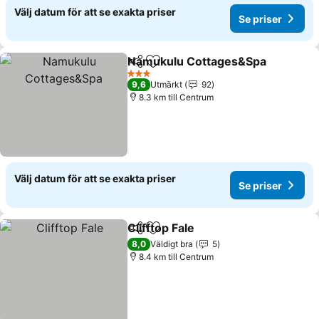
Välj datum för att se exakta priser
Se priser
Namukulu Cottages&Spa
Dela
Lägg till i Mina Favoriter
S
3 Stjärnor
9,6
Utmärkt
92
8.3 km till Centrum
Välj datum för att se exakta priser
Se priser
Clifftop Fale
Dela
Lägg till i Mina Favoriter
Se priser
8,0
Väldigt bra
5
8.4 km till Centrum