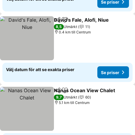
Se priser
David's Fale, Alofi, Niue
Dela
Lägg till i Mina Favoriter
Se 
8,5
Utmärkt
11
0.4 km till Centrum
Välj datum för att se exakta priser
Se priser
Nanas Ocean View Chalet
Dela
Lägg till i Mina Favoriter
9,7
Utmärkt
60
5.1 km till Centrum