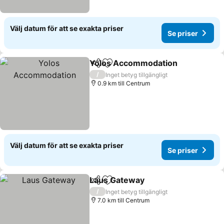
Välj datum för att se exakta priser
Se priser
Yolos Accommodation
Dela
Lägg till i Mina Favoriter
Se p
/
Inget betyg tillgängligt
0.9 km till Centrum
Välj datum för att se exakta priser
Se priser
Laus Gateway
Dela
Lägg till i Mina Favoriter
Se priser
/
Inget betyg tillgängligt
7.0 km till Centrum