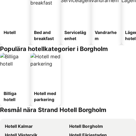
Hotell
Bed and
Serviceläg
Vandrarhe
Läge
breakfast
enhet
m
hotel
Populära hotellkategorier i Borgholm
Billiga
Hotell med
hotell
parkering
Resmål nära Strand Hotell Borgholm
Hotell Kalmar
Hotell Borgholm
Hotell Västervik
Hotell Färjestaden