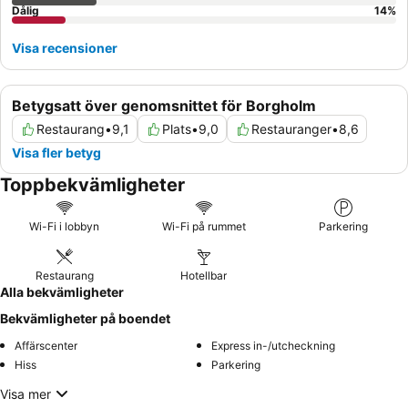
Dålig
14
%
Visa recensioner
Betygsatt över genomsnittet för Borgholm
Restaurang
•
9,1
Plats
•
9,0
Restauranger
•
8,6
Visa fler betyg
Toppbekvämligheter
Wi-Fi i lobbyn
Wi-Fi på rummet
Parkering
Restaurang
Hotellbar
Alla bekvämligheter
Bekvämligheter på boendet
Affärscenter
Express in-/utcheckning
Hiss
Parkering
Visa mer