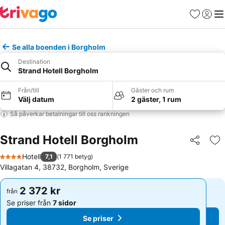
Favoriter
Logga 
Me
Se alla boenden i Borgholm
Destination
Strand Hotell Borgholm
Från/till
Gäster och rum
Välj datum
2 gäster, 1 rum
Så påverkar betalningar till oss rankningen
Strand Hotell Borgholm
Dela
Läg
Hotell
7,1
(
1 771 betyg
)
4 Stjärnor
Villagatan 4, 38732, Borgholm, Sverige
2 372 kr
2 372 kr
från
från
Se priser från
7 sidor
Se priser från
7 sidor
Se priser
Se priser