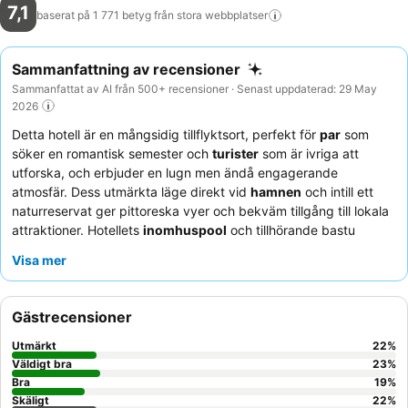
7,1
baserat på 1 771 betyg från stora
webbplatser
Sammanfattning av recensioner
Sammanfattat av AI från 500+ recensioner · Senast uppdaterad: 29 May
2026
Detta hotell är en mångsidig tillflyktsort, perfekt för
par
som
söker en romantisk semester och
turister
som är ivriga att
utforska, och erbjuder en lugn men ändå engagerande
atmosfär. Dess utmärkta läge direkt vid
hamnen
och intill ett
naturreservat ger pittoreska vyer och bekväm tillgång till lokala
attraktioner. Hotellets
inomhuspool
och tillhörande bastu
erbjuder en avkopplande flykt för alla gäster. Personalen får
Visa mer
konsekvent högt beröm för sin vänliga och tillmötesgående
service, som kompletterar den rika och varierade frukostbuffén
och utmärkta restaurangmaten. För en unik upplevelse, se till att
Gästrecensioner
besöka
kallbadhuset
och beundra kändisbildväggen.
Utmärkt
22
%
Väldigt bra
23
%
Bra
19
%
Skäligt
22
%