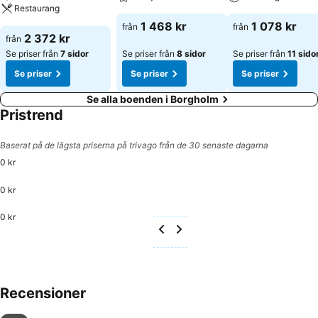
Restaurang
1 468 kr
1 078 kr
från
från
2 372 kr
från
Se priser från
7 sidor
Se priser från
8 sidor
Se priser från
11 sido
Se priser
Se priser
Se priser
Se alla boenden i Borgholm
Pristrend
Baserat på de lägsta priserna på trivago från de 30 senaste dagarna
0 kr
0 kr
0 kr
Recensioner