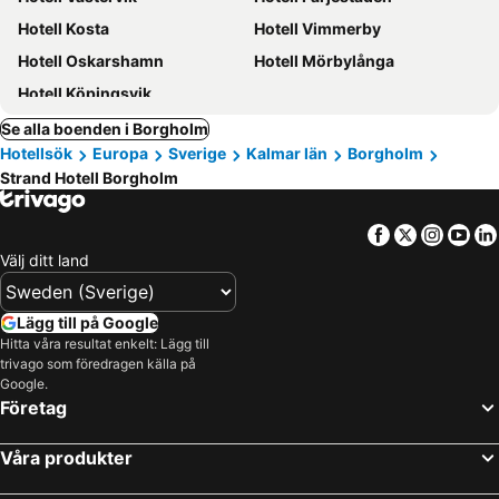
Hotell Kosta
Hotell Vimmerby
Hotell Oskarshamn
Hotell Mörbylånga
Hotell Köpingsvik
Se alla boenden i Borgholm
Hotellsök
Europa
Sverige
Kalmar län
Borgholm
Strand Hotell Borgholm
Facebook
Twitter
Insta
Yo
Välj ditt land
Lägg till på Google
Hitta våra resultat enkelt: Lägg till
trivago som föredragen källa på
Google.
Företag
Våra produkter