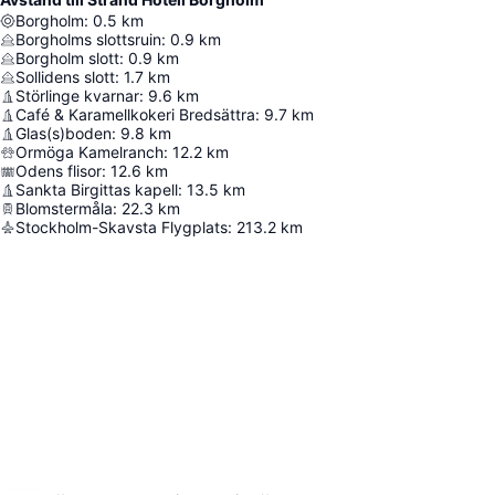
Borgholm
:
0.5
km
Borgholms slottsruin
:
0.9
km
Borgholm slott
:
0.9
km
Sollidens slott
:
1.7
km
Störlinge kvarnar
:
9.6
km
Café & Karamellkokeri Bredsättra
:
9.7
km
Glas(s)boden
:
9.8
km
Ormöga Kamelranch
:
12.2
km
Odens flisor
:
12.6
km
Sankta Birgittas kapell
:
13.5
km
Blomstermåla
:
22.3
km
Stockholm-Skavsta Flygplats
:
213.2
km