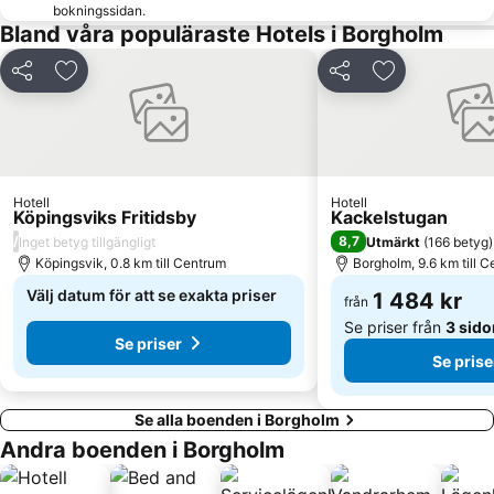
bokningssidan.
Bland våra populäraste Hotels i Borgholm
Dela
Lägg till i Mina Favoriter
Dela
Lägg till i Mi
Hotell
Hotell
Köpingsviks Fritidsby
Kackelstugan
/
8,7
Inget betyg tillgängligt
Utmärkt
(
166 betyg
)
Köpingsvik, 0.8 km till Centrum
Borgholm, 9.6 km till 
Välj datum för att se exakta priser
1 484 kr
från
Se priser från
3 sido
Se priser
Se prise
Se alla boenden i Borgholm
Andra boenden i Borgholm