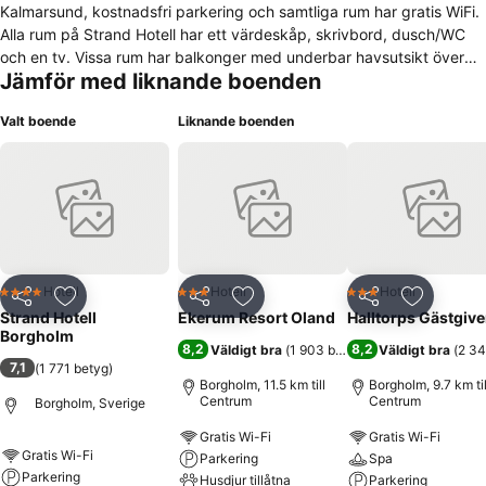
Kalmarsund, kostnadsfri parkering och samtliga rum har gratis WiFi.
Alla rum på Strand Hotell har ett värdeskåp, skrivbord, dusch/WC
och en tv. Vissa rum har balkonger med underbar havsutsikt över
Jämför med liknande boenden
Kalmarsund. Hotellet har en privat strand samt en egen gästhamn.
Restaurang Dockside är en a la carte restaurang med en
Valt boende
Liknande boenden
utomhusbrygga samt en fantastisk utsikt över gästhamnen och
havet. Prinsessans Estelles promenad ligger 1 km bort. Sollidens
Slott ligger 10 minuters promenad från hotellet. Till Halltorps
golfklubb är det knappt 10 km från boendet.
Hotell
Hotell
Hotell
4 Stjärnor
3 Stjärnor
3 Stjärnor
Dela
Lägg till i Mina Favoriter
Dela
Lägg till i Mina Favoriter
Dela
Lägg till
Strand Hotell
Ekerum Resort Oland
Halltorps Gästgive
Borgholm
8,2
8,2
Väldigt bra
(
1 903 betyg
)
Väldigt bra
(
2 34
7,1
(
1 771 betyg
)
Borgholm, 11.5 km till
Borgholm, 9.7 km til
Centrum
Centrum
Borgholm, Sverige
Gratis Wi-Fi
Gratis Wi-Fi
Gratis Wi-Fi
Parkering
Spa
Parkering
Husdjur tillåtna
Parkering