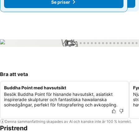
Se priser
Se priser
1 / 31
Bra att veta
Buddha Point med havsutsikt
Fy
Besök Buddha Point för hisnande havsutsikt, asiatiskt
Nj
inspirerade skulpturer och fantastiska hawaiianska
st
solnedgångar, perfekt för fotografering och avkoppling.
ha
Denna sammanfattning skapades av AI och kanske inte är 100 % korrekt.
Pristrend