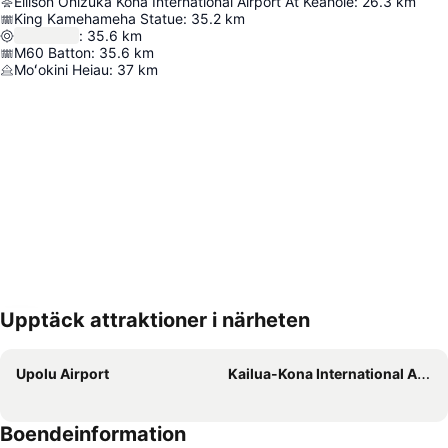
Ellison Onizuka Kona International Airport At Keāhole
:
26.3
km
King Kamehameha Statue
:
35.2
km
:
35.6
km
M60 Batton
:
35.6
km
Moʻokini Heiau
:
37
km
Upptäck attraktioner i närheten
Förstora kartan
Upolu Airport
Kailua-Kona International Airport
Boendeinformation