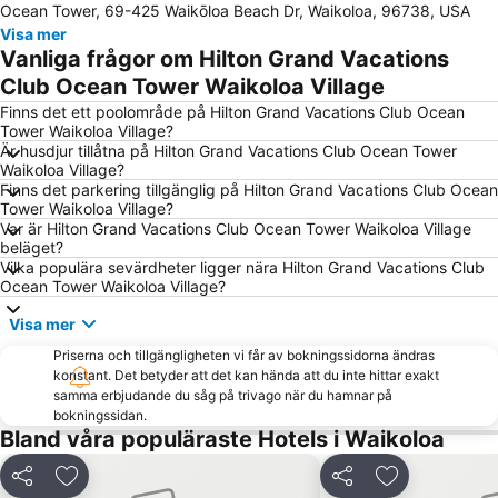
Ocean Tower, 69-425 Waikōloa Beach Dr, Waikoloa, 96738, USA
Visa mer
Vanliga frågor om Hilton Grand Vacations
Club Ocean Tower Waikoloa Village
Finns det ett poolområde på Hilton Grand Vacations Club Ocean
Tower Waikoloa Village?
Är husdjur tillåtna på Hilton Grand Vacations Club Ocean Tower
Waikoloa Village?
Finns det parkering tillgänglig på Hilton Grand Vacations Club Ocean
Tower Waikoloa Village?
Var är Hilton Grand Vacations Club Ocean Tower Waikoloa Village
beläget?
Vilka populära sevärdheter ligger nära Hilton Grand Vacations Club
Ocean Tower Waikoloa Village?
Visa mer
Priserna och tillgängligheten vi får av bokningssidorna ändras
konstant. Det betyder att det kan hända att du inte hittar exakt
samma erbjudande du såg på trivago när du hamnar på
bokningssidan.
Bland våra populäraste Hotels i Waikoloa
Dela
Lägg till i Mina Favoriter
Dela
Lägg till i Mi