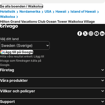
Se alla boenden i Waikoloa
Hotellsök
Nordamerika
USA
Hawaii
Island of Hawaii
Waikoloa
Hilton Grand Vacations Club Ocean Tower Waikoloa Village
Facebook
Twitter
Insta
Yo
Välj ditt land
Lägg till på Google
Hitta våra resultat enkelt: Lägg till
trivago som föredragen källa på
Google.
Företag
Våra produkter
Villkor och policyer
Support