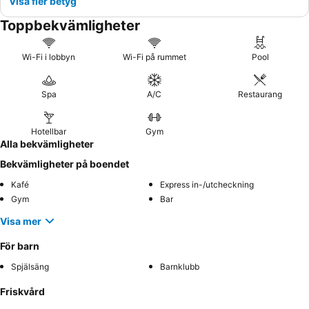
Visa fler betyg
Toppbekvämligheter
Wi-Fi i lobbyn
Wi-Fi på rummet
Pool
Spa
A/C
Restaurang
Hotellbar
Gym
Alla bekvämligheter
Bekvämligheter på boendet
Kafé
Express in-/utcheckning
Gym
Bar
Visa mer
För barn
Spjälsäng
Barnklubb
Friskvård