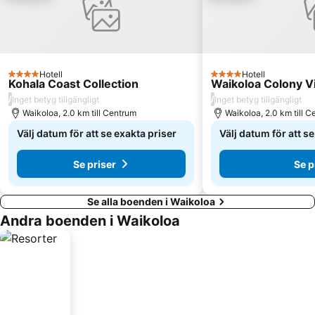
Hotell
Hotell
4 Stjärnor
4 Stjärnor
Kohala Coast Collection
Waikoloa Colony 
/
/
Inget betyg tillgängligt
Inget betyg tillgängligt
Waikoloa, 2.0 km till Centrum
Waikoloa, 2.0 km till 
Välj datum för att se exakta priser
Välj datum för att s
Se priser
Se p
Se alla boenden i Waikoloa
Andra boenden i Waikoloa