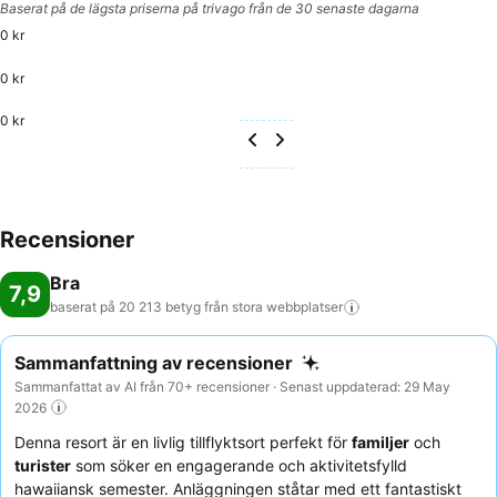
Baserat på de lägsta priserna på trivago från de 30 senaste dagarna
0 kr
0 kr
0 kr
Recensioner
Bra
7,9
baserat på 20 213 betyg från stora
webbplatser
Sammanfattning av recensioner
Sammanfattat av AI från 70+ recensioner · Senast uppdaterad: 29 May
2026
Denna resort är en livlig tillflyktsort perfekt för
familjer
och
turister
som söker en engagerande och aktivitetsfylld
hawaiiansk semester. Anläggningen ståtar med ett fantastiskt