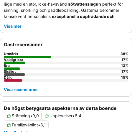
läge med en stor, icke-havsvänd
sötvattenslagun
perfekt för
simning, snorkling och paddleboarding. Gästerna berömmer
konsekvent personalens
exceptionella uppträdande och
hjälpsamhet
, och frukostbuffén får höga betyg för sin variation
Visa mer
och kvalitet, särskilt de på beställning gjorda omeletterna. För
en verkligt unik upplevelse, överväg att boka ett renoverat
ägarrum för rymligt och bekvämt boende.
Gästrecensioner
Utmärkt
38
%
Väldigt bra
17
%
Bra
13
%
Skäligt
17
%
Dålig
15
%
Visa recensioner
De högst betygsatta aspekterna av detta boende
Stämning
•
9,0
Upplevelser
•
8,4
Familjevänligt
•
8,1