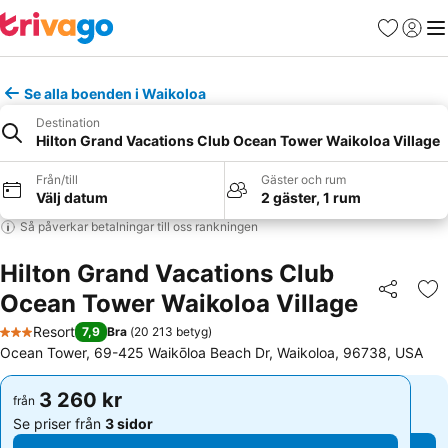
Favoriter
Logga 
Me
Se alla boenden i Waikoloa
Destination
Hilton Grand Vacations Club Ocean Tower Waikoloa Village
Från/till
Gäster och rum
Välj datum
2 gäster, 1 rum
Så påverkar betalningar till oss rankningen
Hilton Grand Vacations Club
Ocean Tower Waikoloa Village
Dela
Läg
Resort
7,9
Bra
(
20 213 betyg
)
3 Stjärnor
Ocean Tower, 69-425 Waikōloa Beach Dr, Waikoloa, 96738, USA
3 260 kr
3 260 kr
från
från
Se priser från
3 sidor
Se priser från
3 sidor