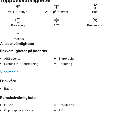
Toppbekvämligheter
Wi-Fi i lobbyn
Wi-Fi på rummet
Pool
Parkering
A/C
Restaurang
Hotellbar
Alla bekvämligheter
Bekvämligheter på boendet
Affärscenter
Entré/lobby
Express in-/utcheckning
Parkering
Visa mer
Friskvård
Bastu
Rumsbekvämligheter
Dusch
Strykbräda
Öppningsbara fönster
TV