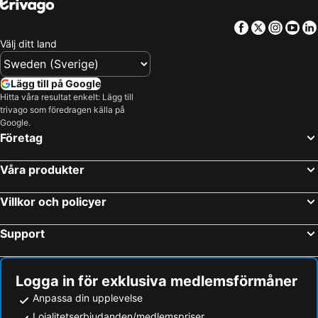
Facebook
Twitter
Insta
Yo
Välj ditt land
Lägg till på Google
Hitta våra resultat enkelt: Lägg till
trivago som föredragen källa på
Google.
Företag
Våra produkter
Villkor och policyer
Support
Logga in för exklusiva medlemsförmåner
Anpassa din upplevelse
Lojalitetserbjudanden/medlemspriser