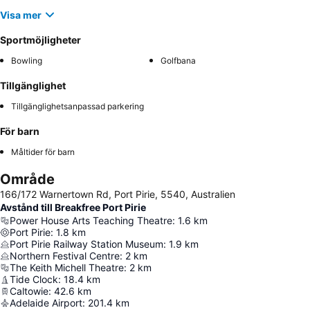
Visa mer
Sportmöjligheter
Bowling
Golfbana
Tillgänglighet
Tillgänglighetsanpassad parkering
För barn
Måltider för barn
Område
166/172 Warnertown Rd, Port Pirie, 5540, Australien
Avstånd till Breakfree Port Pirie
Power House Arts Teaching Theatre
:
1.6
km
Port Pirie
:
1.8
km
Port Pirie Railway Station Museum
:
1.9
km
Northern Festival Centre
:
2
km
The Keith Michell Theatre
:
2
km
Tide Clock
:
18.4
km
Caltowie
:
42.6
km
Adelaide Airport
:
201.4
km