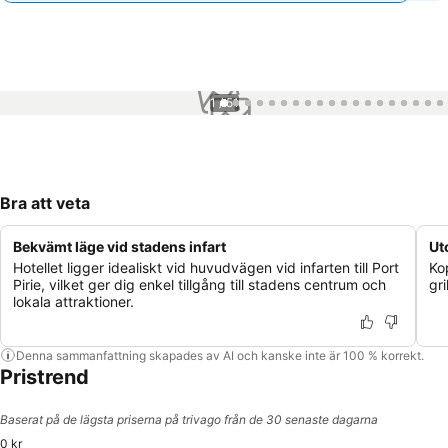
1 / 51
Bra att veta
Bekvämt läge vid stadens infart
Ut
Hotellet ligger idealiskt vid huvudvägen vid infarten till Port
Ko
Pirie, vilket ger dig enkel tillgång till stadens centrum och
gri
lokala attraktioner.
Denna sammanfattning skapades av AI och kanske inte är 100 % korrekt.
Pristrend
Baserat på de lägsta priserna på trivago från de 30 senaste dagarna
0 kr