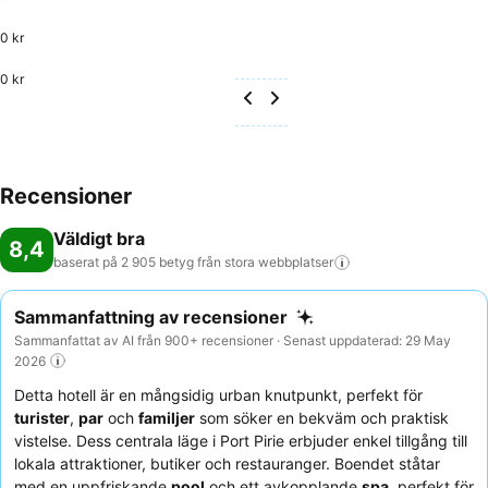
0 kr
0 kr
Recensioner
Väldigt bra
8,4
baserat på 2 905 betyg från stora
webbplatser
Sammanfattning av recensioner
Sammanfattat av AI från 900+ recensioner · Senast uppdaterad: 29 May
2026
Detta hotell är en mångsidig urban knutpunkt, perfekt för
turister
,
par
och
familjer
som söker en bekväm och praktisk
vistelse. Dess centrala läge i Port Pirie erbjuder enkel tillgång till
lokala attraktioner, butiker och restauranger. Boendet ståtar
med en uppfriskande
pool
och ett avkopplande
spa
, perfekt för