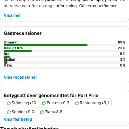
att varva ner efter en dags utforskning. Gästerna berömmer
konsekvent den vänliga och hjälpsamma personalen, och
Visa mer
restaurangen Angus & Co på plats får höga betyg för sina läckra
måltider, ofta kompletterade med omtänksamma
välkomstpaket. För en riktigt bekväm upplevelse, överväg att
Gästrecensioner
boka en av de nyare enheterna eller stugorna för deras
moderna design och förbättrade bekvämligheter.
Utmärkt
69
%
Väldigt bra
23
%
Bra
5
%
Skäligt
3
%
Dålig
0
%
Visa recensioner
Betygsatt över genomsnittet för Port Pirie
Stämning
•
10
Frukost
•
9,3
Restaurang
•
9,1
Service
•
9,0
Plats
•
8,8
Visa fler betyg