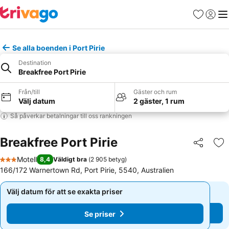
Favoriter
Logga 
Me
Se alla boenden i Port Pirie
Destination
Breakfree Port Pirie
Från/till
Gäster och rum
Välj datum
2 gäster, 1 rum
Så påverkar betalningar till oss rankningen
Breakfree Port Pirie
Dela
Läg
Motell
8,4
Väldigt bra
(
2 905 betyg
)
3 Stjärnor
166/172 Warnertown Rd, Port Pirie, 5540, Australien
Välj datum för att se exakta priser
Välj datum för att se exakta priser
Se priser
Se priser