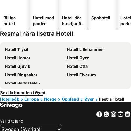
Billiga
Hotell med
Hotell där
Spahotell
Hote
hotell
pooler
husdjur är
park
tillåtna
Resmål nära Ilsetra Hotell
Hotell Trysil
Hotell Lillehammer
Hotell Hamar
Hotell Øyer
Hotell Gjøvik
Hotell Otta
Hotell Ringsaker
Hotell Elverum
Hotell Beitostølen
Se alla boenden i Øyer
Hotellsök
Europa
Norge
Oppland
Øyer
Ilsetra Hotell
Facebook
Twitter
Insta
Yo
Välj ditt land