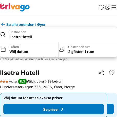
Favoriter
Logga 
Me
Se alla boenden i Øyer
Destination
Ilsetra Hotell
Från/till
Gäster och rum
Välj datum
2 gäster, 1 rum
Så påverkar betalningar till oss rankningen
Ilsetra Hotell
Dela
Läg
Hotell
8,3
Väldigt bra
(
489 betyg
)
3 Stjärnor
Hundersætervegen 775, 2636, Øyer, Norge
Välj datum för att se exakta priser
Välj datum för att se exakta priser
Se priser
Se priser