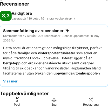
Recensioner
Väldigt bra
8,3
baserat på 489 betyg från stora
webbplatser
Sammanfattning av recensioner
Sammanfattat av AI från 100+ recensioner · Senast uppdaterad: 29 May
2026
Detta hotell är ett charmigt och mångsidigt tillflyktsort, perfekt
för både
familjer
och
vintersportentusiaster
som söker en
mysig, traditionell norsk upplevelse. Hotellet ligger på en
bergstopp
och erbjuder enastående utsikt samt oslagbar
tillgång till skidbackar och vandringsleder. Höjdpunkten bland
faciliteterna är utan tvekan den
uppvärmda utomhuspoolen
och bastun, perfekta för avkoppling efter en dag i backen.
Visa mer
Gästerna berömmer konsekvent den vänliga och hjälpsamma
receptionen, och frukostbuffén med färsk frukt och bakverk får
Toppbekvämligheter
höga betyg. För en genuint autentisk vistelse, överväg att boka
en lägenhet med
traditionell norsk design
och ett välutrustat
pentry.
Pool
Spa
Restaurang