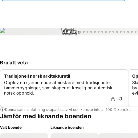
1 / 23
Bra att veta
Tradisjonell norsk arkitekturstil
Op
Opplev en sjarmerende atmosfære med tradisjonelle
Sl
tømmerbygninger, som skaper et koselig og autentisk
by
norsk opphold.
ev
Denna sammanfattning skapades av AI och kanske inte är 100 % korrekt.
Jämför med liknande boenden
Valt boende
Liknande boenden