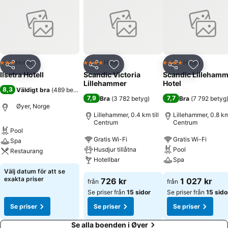
Hotell
Hotell
Hotell
3 Stjärnor
4 Stjärnor
4 Stjärnor
Dela
Lägg till i Mina Favoriter
Dela
Lägg till i Mina Favoriter
Dela
Lägg till
Ilsetra Hotell
Scandic Victoria
Scandic Lillehamm
Lillehammer
Hotel
8,3
Väldigt bra
(
489 betyg
)
7,9
7,7
Bra
(
3 782 betyg
)
Bra
(
7 792 betyg
Øyer, Norge
Lillehammer, 0.4 km till
Lillehammer, 0.8 km 
Centrum
Centrum
Pool
Gratis Wi-Fi
Gratis Wi-Fi
Spa
Husdjur tillåtna
Pool
Restaurang
Hotellbar
Spa
Välj datum för att se
exakta priser
726 kr
1 027 kr
från
från
Se priser från
15 sidor
Se priser från
15 sido
Se priser
Se priser
Se priser
Se alla boenden i Øyer