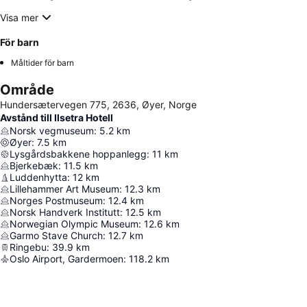
Visa mer
För barn
Måltider för barn
Område
Hundersætervegen 775, 2636, Øyer, Norge
Avstånd till Ilsetra Hotell
Norsk vegmuseum
:
5.2
km
Øyer
:
7.5
km
Lysgårdsbakkene hoppanlegg
:
11
km
Bjerkebæk
:
11.5
km
Luddenhytta
:
12
km
Lillehammer Art Museum
:
12.3
km
Norges Postmuseum
:
12.4
km
Norsk Handverk Institutt
:
12.5
km
Norwegian Olympic Museum
:
12.6
km
Garmo Stave Church
:
12.7
km
Ringebu
:
39.9
km
Oslo Airport, Gardermoen
:
118.2
km