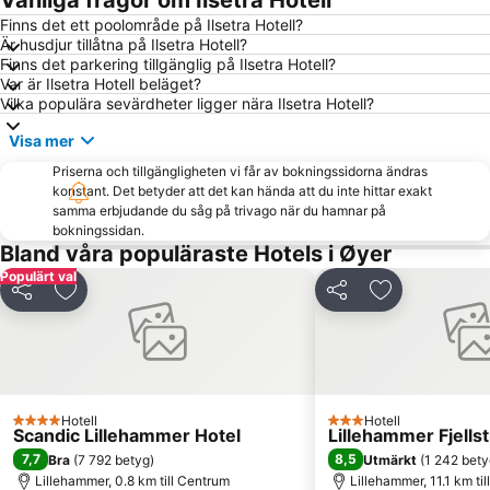
Vanliga frågor om Ilsetra Hotell
Finns det ett poolområde på Ilsetra Hotell?
Är husdjur tillåtna på Ilsetra Hotell?
Finns det parkering tillgänglig på Ilsetra Hotell?
Var är Ilsetra Hotell beläget?
Vilka populära sevärdheter ligger nära Ilsetra Hotell?
Visa mer
Priserna och tillgängligheten vi får av bokningssidorna ändras
konstant. Det betyder att det kan hända att du inte hittar exakt
samma erbjudande du såg på trivago när du hamnar på
bokningssidan.
Bland våra populäraste Hotels i Øyer
Populärt val
Dela
Lägg till i Mina Favoriter
Dela
Lägg till i Mi
Hotell
Hotell
4 Stjärnor
3 Stjärnor
Scandic Lillehammer Hotel
Lillehammer Fjells
7,7
8,5
Bra
(
7 792 betyg
)
Utmärkt
(
1 242 bety
Lillehammer, 0.8 km till Centrum
Lillehammer, 11.1 km ti