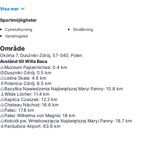
Visa mer
Sportmöjligheter
Cykeluthyrning
Skidåkning
Vandringsled
Område
Okólna 7, Duszniki-Zdrój, 57-340, Polen
Avstånd till Willa Baca
Muzeum Papiernictwa
:
0.4
km
Duszniki-Zdrój
:
0.5
km
Leśna Skała
:
4.6
km
Polanica-Zdrój
:
8.5
km
Bazylika Nawiedzenia Najświętszej Maryi Panny
:
10.8
km
Wilde Löcher
:
11.4
km
Kaplica Czaszek
:
12.2
km
Chateau Náchod
:
16.6
km
Pałac
:
17.8
km
Pałac Wilhelma von Magnis
:
18
km
Kościół pw. Wniebowzięcia Najświętszej Maryi Panny
:
18.7
km
Pardubice Airport
:
63.6
km