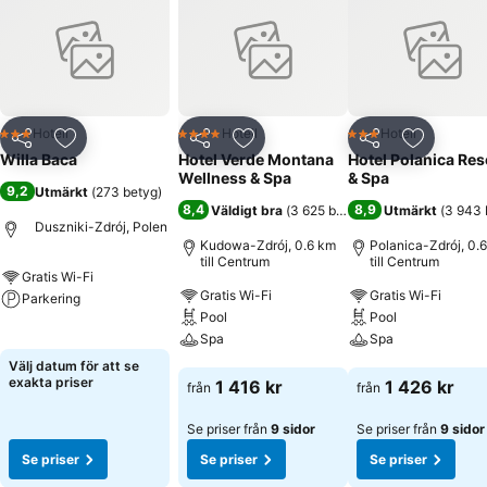
Hotell
Hotell
Hotell
3 Stjärnor
4 Stjärnor
3 Stjärnor
Dela
Lägg till i Mina Favoriter
Dela
Lägg till i Mina Favoriter
Dela
Lägg till
Willa Baca
Hotel Verde Montana
Hotel Polanica Res
Wellness & Spa
& Spa
9,2
Utmärkt
(
273 betyg
)
8,4
8,9
Väldigt bra
(
3 625 betyg
)
Utmärkt
(
3 943 
Duszniki-Zdrój, Polen
Kudowa-Zdrój, 0.6 km
Polanica-Zdrój, 0.
till Centrum
till Centrum
Gratis Wi-Fi
Gratis Wi-Fi
Gratis Wi-Fi
Parkering
Pool
Pool
Se priser
Spa
Spa
Välj datum för att se
Se priser
Se priser
exakta priser
1 416 kr
1 426 kr
från
från
Se priser från
9 sidor
Se priser från
9 sidor
Se priser
Se priser
Se priser