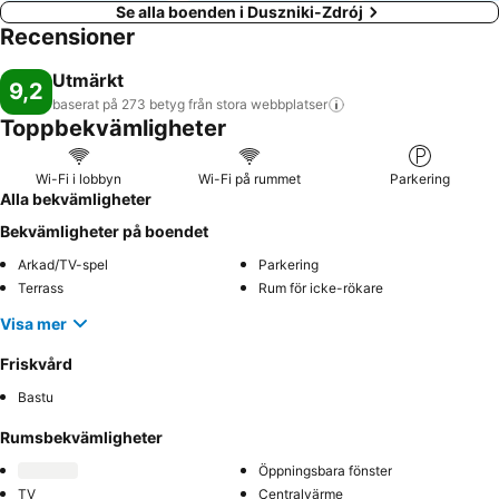
Se alla boenden i Duszniki-Zdrój
Recensioner
Utmärkt
9,2
baserat på 273 betyg från stora
webbplatser
Toppbekvämligheter
Wi-Fi i lobbyn
Wi-Fi på rummet
Parkering
Alla bekvämligheter
Bekvämligheter på boendet
Arkad/TV-spel
Parkering
Terrass
Rum för icke-rökare
Visa mer
Friskvård
Bastu
Rumsbekvämligheter
Öppningsbara fönster
TV
Centralvärme