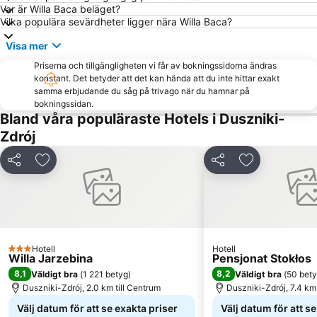
Var är Willa Baca beläget?
Vilka populära sevärdheter ligger nära Willa Baca?
Visa mer
Priserna och tillgängligheten vi får av bokningssidorna ändras
konstant. Det betyder att det kan hända att du inte hittar exakt
samma erbjudande du såg på trivago när du hamnar på
bokningssidan.
Bland våra populäraste Hotels i Duszniki-
Zdrój
Dela
Lägg till i Mina Favoriter
Dela
Lägg till i Mi
Hotell
Hotell
3 Stjärnor
Willa Jarzebina
Pensjonat Stokłos
8,1
8,2
Väldigt bra
(
1 221 betyg
)
Väldigt bra
(
50 bet
Duszniki-Zdrój, 2.0 km till Centrum
Duszniki-Zdrój, 7.4 km 
Välj datum för att se exakta priser
Välj datum för att s