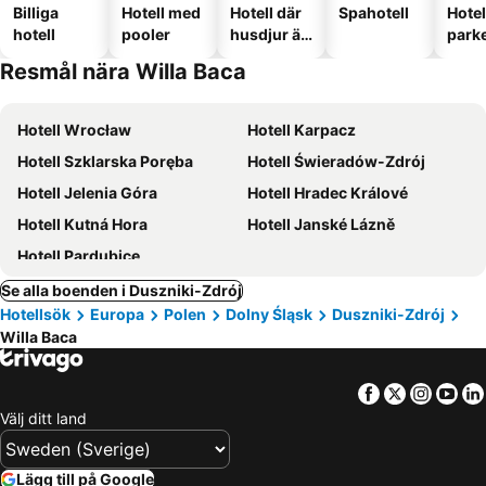
Billiga
Hotell med
Hotell där
Spahotell
Hote
hotell
pooler
husdjur är
park
tillåtna
Resmål nära Willa Baca
Hotell Wrocław
Hotell Karpacz
Hotell Szklarska Poręba
Hotell Świeradów-Zdrój
Hotell Jelenia Góra
Hotell Hradec Králové
Hotell Kutná Hora
Hotell Janské Lázně
Hotell Pardubice
Se alla boenden i Duszniki-Zdrój
Hotellsök
Europa
Polen
Dolny Śląsk
Duszniki-Zdrój
Willa Baca
Facebook
Twitter
Insta
Yo
Välj ditt land
Lägg till på Google