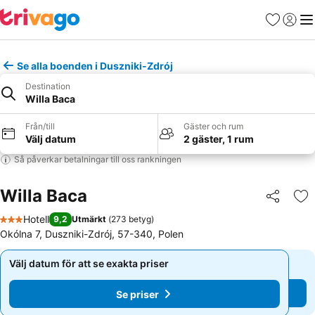
Favoriter
Logga 
Me
Se alla boenden i Duszniki-Zdrój
Destination
Willa Baca
Från/till
Gäster och rum
Välj datum
2 gäster, 1 rum
Så påverkar betalningar till oss rankningen
Willa Baca
Dela
Läg
Hotell
9,2
Utmärkt
(
273 betyg
)
3 Stjärnor
Okólna 7, Duszniki-Zdrój, 57-340, Polen
Välj datum för att se exakta priser
Välj datum för att se exakta priser
Se priser
Se priser