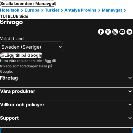
Se alla boenden i Manavgat
Hotellsök
Europa
Turkiet
Antalya Provins
Manavgat
TUI BLUE Side
Facebook
Twitter
Insta
Yo
Välj ditt land
Lägg till på Google
Hitta våra resultat enkelt: Lägg till
trivago som föredragen källa på
Google.
Företag
Våra produkter
Villkor och policyer
Support