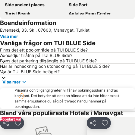
Side ancient places
Side Port
Turist Beach
Antalya Expo Center
Boendeinformation
Kadriye Public Beach
Cornelia Golf Club
Evrenseki, 33. Sk., 07600, Manavgat, Turkiet
Bogazkent
Carya Golf Club
Visa mer
Moschee Manavgat
Evrenseki Bati Public Beach
Vanliga frågor om TUI BLUE Side
Kaya Eagles Golf Club
Side Market
Finns det ett poolområde på TUI BLUE Side?
Är husdjur tillåtna på TUI BLUE Side?
Sealanya Dolphin Park
Manavgat Marknad
Finns det parkering tillgänglig på TUI BLUE Side?
Amphitheatre
Apollon Temple
När är incheckning och utcheckning på TUI BLUE Side?
Var är TUI BLUE Side beläget?
Evrenseki Buyuk Halk Plaji
Starlight Convention Center Kizilagac
Visa mer
Koprulu Canyon National Park
Titreyengöl
Priserna och tillgängligheten vi får av bokningssidorna ändras
Adventure Park Oyimpinar
Aspendos
konstant. Det betyder att det kan hända att du inte hittar exakt
Alarahan
Sammy
samma erbjudande du såg på trivago när du hamnar på
bokningssidan.
Bland våra populäraste Hotels i Manavgat
Populärt val
Dela
Lägg till i Mina Favoriter
Dela
Lägg till i Mi