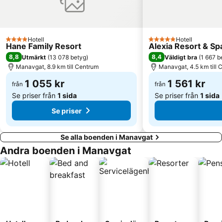
Hotell
Hotell
4 Stjärnor
5 Stjärnor
Hane Family Resort
Alexia Resort & Spa
8,8
8,4
Utmärkt
(
13 078 betyg
)
Väldigt bra
(
1 667 b
Manavgat, 8.9 km till Centrum
Manavgat, 4.5 km till 
1 055 kr
1 561 kr
från
från
Se priser från
1 sida
Se priser från
1 sida
Se priser
Se alla boenden i Manavgat
Andra boenden i Manavgat