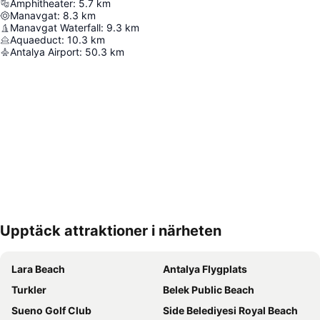
Amphitheater
:
5.7
km
Manavgat
:
8.3
km
Manavgat Waterfall
:
9.3
km
Aquaeduct
:
10.3
km
Antalya Airport
:
50.3
km
Upptäck attraktioner i närheten
Förstora kartan
Lara Beach
Antalya Flygplats
Turkler
Belek Public Beach
Sueno Golf Club
Side Belediyesi Royal Beach