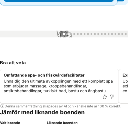
1 / 81
Bra att veta
Omfattande spa- och friskvårdsfaciliteter
Ex
Unna dig den ultimata avkopplingen med ett komplett spa
Up
som erbjuder massage, kroppsbehandlingar,
exk
ansiktsbehandlingar, turkiskt bad, bastu och ångbastu.
en 
Denna sammanfattning skapades av AI och kanske inte är 100 % korrekt.
Jämför med liknande boenden
Valt boende
Liknande boenden