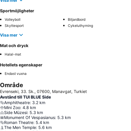
Visa mer
Sportmöjligheter
Volleyboll
Biljardbord
Skyttesport
Cykeluthyrning
Visa mer
Mat och dryck
Halal-mat
Hotellets egenskaper
Endast vuxna
Område
Evrenseki, 33. Sk., 07600, Manavgat, Turkiet
Avstånd till TUI BLUE Side
Amphitheatre
:
3.2
km
Mini Zoo
:
4.8
km
Side Müzesi
:
5.3
km
Monument Of Vespasianus
:
5.3
km
Roman Theatre
:
5.4
km
The Men Temple
:
5.6
km