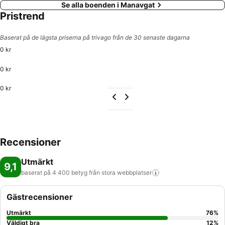
Se alla boenden i Manavgat
Pristrend
Baserat på de lägsta priserna på trivago från de 30 senaste dagarna
0 kr
0 kr
0 kr
Recensioner
Utmärkt
9,1
baserat på 4 400 betyg från stora
webbplatser
Gästrecensioner
Utmärkt
76
%
Väldigt bra
12
%