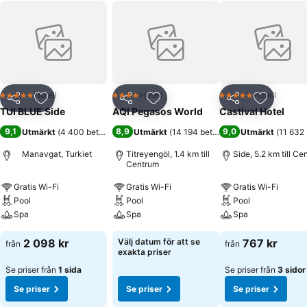
Hotell
Hotell
Hotell
5 Stjärnor
4 Stjärnor
5 Stjärnor
Dela
Lägg till i Mina Favoriter
Dela
Lägg till i Mina Favoriter
Dela
Lägg till
TUI BLUE Side
AQI Pegasos World
Castival Hotel
9,1
8,9
9,0
Utmärkt
(
4 400 betyg
)
Utmärkt
(
14 194 betyg
)
Utmärkt
(
11 632
Manavgat, Turkiet
Titreyengöl, 1.4 km till
Side, 5.2 km till Ce
Centrum
Gratis Wi-Fi
Gratis Wi-Fi
Gratis Wi-Fi
Pool
Pool
Pool
Spa
Spa
Spa
2 098 kr
Välj datum för att se
767 kr
från
från
exakta priser
Se priser från
1 sida
Se priser från
3 sidor
Se priser
Se priser
Se priser