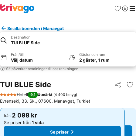
Favoriter
Logga 
Me
Se alla boenden i Manavgat
Destination
TUI BLUE Side
Från/till
Gäster och rum
Välj datum
2 gäster, 1 rum
Så påverkar betalningar till oss rankningen
TUI BLUE Side
Dela
Läg
Hotell
9,1
Utmärkt
(
4 400 betyg
)
5 Stjärnor
Evrenseki, 33. Sk., 07600, Manavgat, Turkiet
2 098 kr
2 098 kr
från
från
Se priser från
1 sida
Se priser från
1 sida
Se priser
Se priser