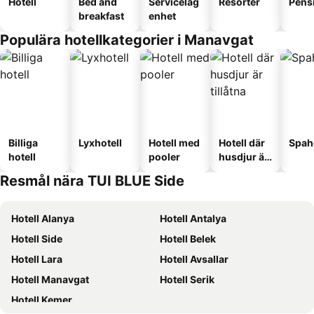
Hotell
Bed and
Serviceläg
Resorter
Pens
breakfast
enhet
Populära hotellkategorier i Manavgat
Billiga
Lyxhotell
Hotell med
Hotell där
Spah
hotell
pooler
husdjur är
tillåtna
Resmål nära TUI BLUE Side
Hotell Alanya
Hotell Antalya
Hotell Side
Hotell Belek
Hotell Lara
Hotell Avsallar
Hotell Manavgat
Hotell Serik
Hotell Kemer