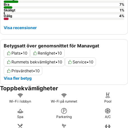
Bra
7
%
Skäligt
1
%
Dålig
4
%
Visa recensioner
Betygsatt över genomsnittet för Manavgat
Plats
•
10
Renlighet
•
10
Rummets bekvämlighet
•
10
Service
•
10
Prisvärdhet
•
10
Visa fler betyg
Toppbekvämligheter
Wi-Fi i lobbyn
Wi-Fi på rummet
Pool
Spa
Parkering
A/C