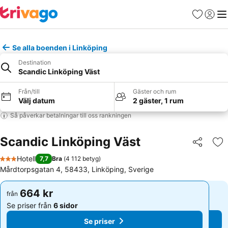
Favoriter
Logga 
Me
Se alla boenden i Linköping
Destination
Scandic Linköping Väst
Från/till
Gäster och rum
Välj datum
2 gäster, 1 rum
Så påverkar betalningar till oss rankningen
Scandic Linköping Väst
Dela
Läg
Hotell
7,7
Bra
(
4 112 betyg
)
3 Stjärnor
Mårdtorpsgatan 4, 58433, Linköping, Sverige
664 kr
664 kr
från
från
Se priser från
6 sidor
Se priser från
6 sidor
Se priser
Se priser