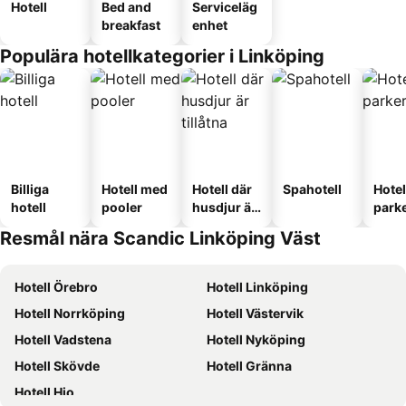
Hotell
Bed and
Serviceläg
breakfast
enhet
Populära hotellkategorier i Linköping
Billiga
Hotell med
Hotell där
Spahotell
Hote
hotell
pooler
husdjur är
park
tillåtna
Resmål nära Scandic Linköping Väst
Hotell Örebro
Hotell Linköping
Hotell Norrköping
Hotell Västervik
Hotell Vadstena
Hotell Nyköping
Hotell Skövde
Hotell Gränna
Hotell Hjo