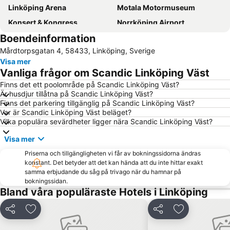
Linköping Arena
Motala Motormuseum
Konsert & Kongress
Norrköping Airport
Boendeinformation
Linköping flygplats
Stora torget
Mårdtorpsgatan 4, 58433, Linköping, Sverige
Cloetta Center
Linköping City Airport
Visa mer
Gamla Storgatan
Linköpings domkyrka
Vanliga frågor om Scandic Linköping Väst
Busfabriken
Trädgårdsföreningen
Finns det ett poolområde på Scandic Linköping Väst?
Är husdjur tillåtna på Scandic Linköping Väst?
Gamla Vattentornet
Finns det parkering tillgänglig på Scandic Linköping Väst?
Var är Scandic Linköping Väst beläget?
Vilka populära sevärdheter ligger nära Scandic Linköping Väst?
Visa mer
Priserna och tillgängligheten vi får av bokningssidorna ändras
konstant. Det betyder att det kan hända att du inte hittar exakt
samma erbjudande du såg på trivago när du hamnar på
bokningssidan.
Bland våra populäraste Hotels i Linköping
Dela
Lägg till i Mina Favoriter
Dela
Lägg till i Mi