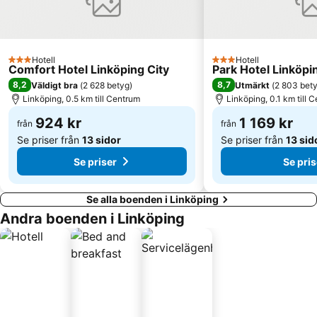
Hotell
Hotell
3 Stjärnor
3 Stjärnor
Comfort Hotel Linköping City
Park Hotel Linköp
8,2
8,7
Väldigt bra
(
2 628 betyg
)
Utmärkt
(
2 803 bet
Linköping, 0.5 km till Centrum
Linköping, 0.1 km till 
924 kr
1 169 kr
från
från
Se priser från
13 sidor
Se priser från
13 sid
Se priser
Se pris
Se alla boenden i Linköping
Andra boenden i Linköping