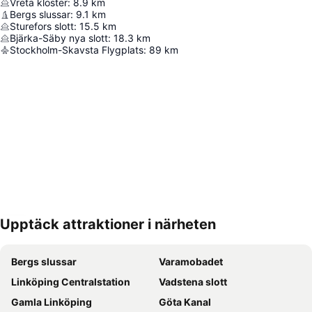
Vreta kloster
:
8.9
km
Bergs slussar
:
9.1
km
Sturefors slott
:
15.5
km
Bjärka-Säby nya slott
:
18.3
km
Stockholm-Skavsta Flygplats
:
89
km
Upptäck attraktioner i närheten
Förstora kartan
Bergs slussar
Varamobadet
Linköping Centralstation
Vadstena slott
Gamla Linköping
Göta Kanal