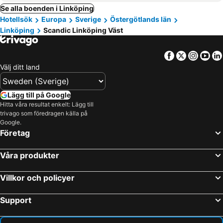
Se alla boenden i Linköping
Hotellsök
Europa
Sverige
Östergötlands län
Linköping
Scandic Linköping Väst
Facebook
Twitter
Insta
Yo
Välj ditt land
Lägg till på Google
Hitta våra resultat enkelt: Lägg till
trivago som föredragen källa på
Google.
Företag
Våra produkter
Villkor och policyer
Support