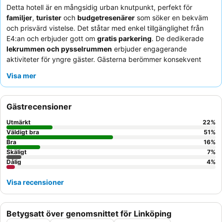
Detta hotell är en mångsidig urban knutpunkt, perfekt för
familjer
,
turister
och
budgetresenärer
som söker en bekväm
och prisvärd vistelse. Det ståtar med enkel tillgänglighet från
E4:an och erbjuder gott om
gratis parkering
. De dedikerade
lekrummen och pysselrummen
erbjuder engagerande
aktiviteter för yngre gäster. Gästerna berömmer konsekvent
personalens exceptionella vänlighet och den omfattande
Visa mer
frukostbuffén
, som inkluderar ett brett urval av varma rätter
och dietalternativ. För en lugnare upplevelse, överväg att be om
ett rum mot trädgården.
Gästrecensioner
Utmärkt
22
%
Väldigt bra
51
%
Bra
16
%
Skäligt
7
%
Dålig
4
%
Visa recensioner
Betygsatt över genomsnittet för Linköping