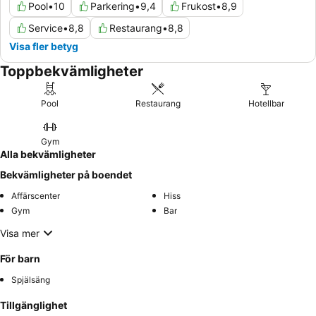
Pool
•
10
Parkering
•
9,4
Frukost
•
8,9
Service
•
8,8
Restaurang
•
8,8
Visa fler betyg
Toppbekvämligheter
Pool
Restaurang
Hotellbar
Gym
Alla bekvämligheter
Bekvämligheter på boendet
Affärscenter
Hiss
Gym
Bar
Visa mer
För barn
Spjälsäng
Tillgänglighet