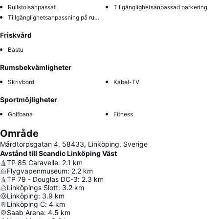
Rullstolsanpassat
Tillgänglighetsanpassad parkering
Tillgänglighetsanpassning på rummet
Friskvård
Bastu
Rumsbekvämligheter
Skrivbord
Kabel-TV
Sportmöjligheter
Golfbana
Fitness
Område
Mårdtorpsgatan 4, 58433, Linköping, Sverige
Avstånd till Scandic Linköping Väst
TP 85 Caravelle
:
2.1
km
Flygvapenmuseum
:
2.2
km
TP 79 - Douglas DC-3
:
2.3
km
Linköpings Slott
:
3.2
km
Linköping
:
3.9
km
Linköping C
:
4
km
Saab Arena
:
4.5
km