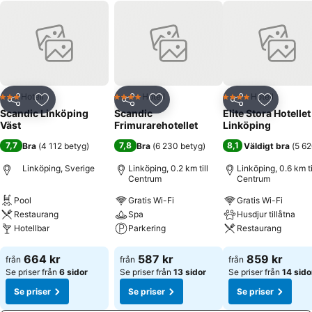
Hotell
Hotell
Hotell
3 Stjärnor
4 Stjärnor
4 Stjärnor
Dela
Lägg till i Mina Favoriter
Dela
Lägg till i Mina Favoriter
Dela
Lägg till
Scandic Linköping
Scandic
Elite Stora Hotellet
Väst
Frimurarehotellet
Linköping
7,7
7,8
8,1
Bra
(
4 112 betyg
)
Bra
(
6 230 betyg
)
Väldigt bra
(
5 62
Linköping, Sverige
Linköping, 0.2 km till
Linköping, 0.6 km ti
Centrum
Centrum
Pool
Gratis Wi-Fi
Gratis Wi-Fi
Restaurang
Spa
Husdjur tillåtna
Hotellbar
Parkering
Restaurang
Se priser
Se priser
Se priser
664 kr
587 kr
859 kr
från
från
från
Se priser från
6 sidor
Se priser från
13 sidor
Se priser från
14 sido
Se priser
Se priser
Se priser