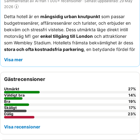
Sammanfattat av AI från 1 000+ recensioner · Senast uppdaterad: 29 May
2026
Detta hotell är en
mångsidig urban knutpunkt
som passar
budgetresenärer, affärsresenärer och turister, och erbjuder en
bekväm och stressfri vistelse. Dess utmärkta läge direkt intill
motorväg M1 ger
enkel tillgång till London
och attraktioner
som Wembley Stadium. Hotellets främsta bekvämlighet är dess
stora och ofta kostnadsfria parkering
, en betydande fördel för
gäster som reser med bil. Gästerna berömmer konsekvent den
Visa mer
vänliga och välkomnande personalen
samt de läckra och
varierade alternativen som finns tillgängliga vid frukostbuffén
och kvällsmåltiderna. För en lugnare upplevelse, överväg att be
Gästrecensioner
om ett rum som inte vetter mot motorvägen eller järnvägen.
Utmärkt
27
%
Väldigt bra
14
%
Bra
19
%
Skäligt
17
%
Dålig
23
%
Visa recensioner