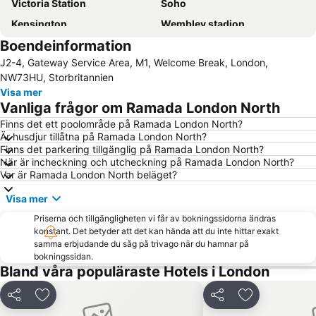
Victoria Station
Soho
Kensington
Wembley stadion
Boendeinformation
Liverpool Street Station
Bayswater
J2-4, Gateway Service Area, M1, Welcome Break, London,
London-Stansted flygplats
Piccadilly Circus
NW73HU, Storbritannien
Emirates Stadium
Kings Cross
Visa mer
Vanliga frågor om Ramada London North
Tottenham Hotspur Stadium
Notting Hill
Finns det ett poolområde på Ramada London North?
Earls Court
Camden Town
Är husdjur tillåtna på Ramada London North?
St Giles
Shoreditch
Finns det parkering tillgänglig på Ramada London North?
När är incheckning och utcheckning på Ramada London North?
The O2 Arena
Marylebone
Var är Ramada London North beläget?
Bloomsbury
Mayfair
Visa mer
Big Ben
Westminster
Priserna och tillgängligheten vi får av bokningssidorna ändras
Victoria
South Kensington
konstant. Det betyder att det kan hända att du inte hittar exakt
samma erbjudande du såg på trivago när du hamnar på
Leicester Square
Hammersmith
bokningssidan.
Bland våra populäraste Hotels i London
Waterloo Station
Chelsea
Tottenham
Stratford Station
Dela
Lägg till i Mina Favoriter
Dela
Lägg till i Mi
London Eye
London Bridge