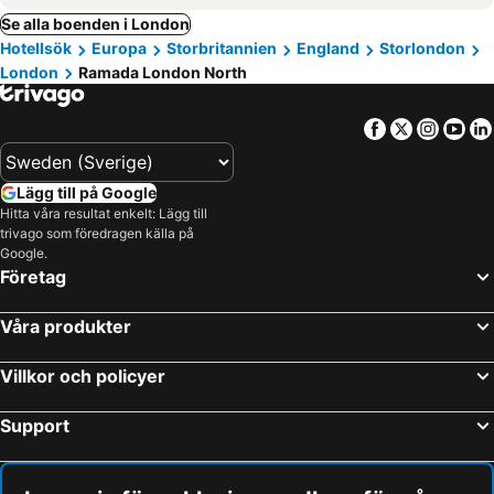
Se alla boenden i London
Hotellsök
Europa
Storbritannien
England
Storlondon
London
Ramada London North
Facebook
Twitter
Insta
Yo
Lägg till på Google
Hitta våra resultat enkelt: Lägg till
trivago som föredragen källa på
Google.
Företag
Våra produkter
Villkor och policyer
Support