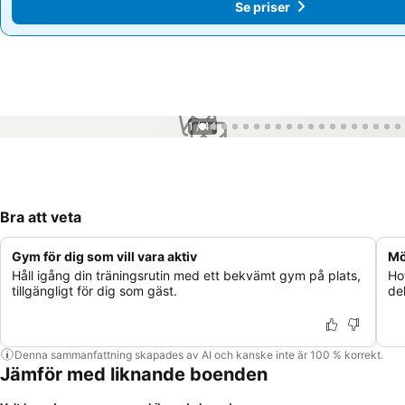
Se priser
Se priser
1 / 44
Bra att veta
Gym för dig som vill vara aktiv
Mö
Håll igång din träningsrutin med ett bekvämt gym på plats,
Ho
tillgängligt för dig som gäst.
de
Denna sammanfattning skapades av AI och kanske inte är 100 % korrekt.
Jämför med liknande boenden