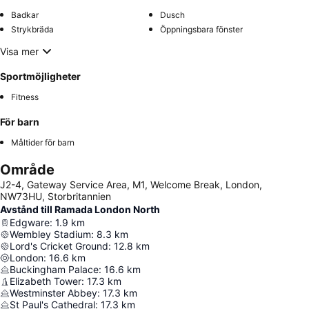
Badkar
Dusch
Strykbräda
Öppningsbara fönster
Visa mer
Sportmöjligheter
Fitness
För barn
Måltider för barn
Område
J2-4, Gateway Service Area, M1, Welcome Break, London,
NW73HU, Storbritannien
Avstånd till Ramada London North
Edgware
:
1.9
km
Wembley Stadium
:
8.3
km
Lord's Cricket Ground
:
12.8
km
London
:
16.6
km
Buckingham Palace
:
16.6
km
Elizabeth Tower
:
17.3
km
Westminster Abbey
:
17.3
km
St Paul's Cathedral
:
17.3
km