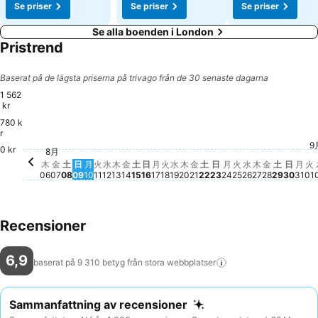
Se priser
Se priser
Se priser
Se alla boenden i London
Pristrend
Baserat på de lägsta priserna på trivago från de 30 senaste dagarna
1 562
kr
780 k
r
土, 8月 15
1 025 kr
火, 8月 18
1 024 kr
土, 8月 
962 kr
9
火
8
土, 8月 22
833 kr
土, 8月 08
769 kr
水, 8月 19
769 kr
0 kr
火, 8月 25
678 kr
火, 8月 11
642 kr
金, 8月 14
641 kr
水, 8月 26
641 kr
水, 8月 12
640 kr
8月
月, 8月 17
601 kr
木, 8月 06
578 kr
金, 8月 07
576 kr
月, 8月 10
576 kr
木, 8月 13
576 kr
木, 8月 20
576 kr
金, 8月 21
576 kr
月, 8月 24
577 kr
木, 8月 27
576 kr
金, 8月 2
577 kr
日, 8
577 k
日, 8月 09
513 kr
日, 8月 16
512 kr
日, 8月 23
512 kr
月,
512
木
金
土
日
月
火
水
木
金
土
日
月
火
水
木
金
土
日
月
火
水
木
金
土
日
月
火
06
07
08
09
10
11
12
13
14
15
16
17
18
19
20
21
22
23
24
25
26
27
28
29
30
31
01
Recensioner
6,9
baserat på 9 310 betyg från stora
webbplatser
Sammanfattning av recensioner