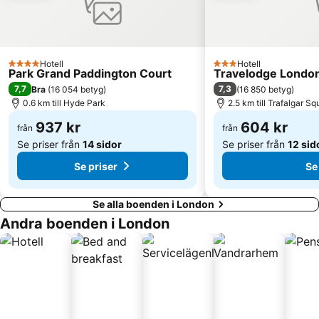
Marble Arch
Wembley
Finsbury Park
Picadilly Circus Station
Tower Bridge
Euston Station
Hotell
Hotell
4 Stjärnor
3 Stjärnor
Park Grand Paddington Court
Travelodge London
Islington
Buckingham Palace
7,7
7,3
Bra
(
16 054 betyg
)
(
16 850 betyg
)
King's Cross Station
St Pancras International Station
0.6 km till Hyde Park
2.5 km till Trafalgar Sq
Russell Square
The City
937 kr
604 kr
från
från
Se priser från
14 sidor
Se priser från
12 sid
Se priser
Se
Se alla boenden i London
Andra boenden i London