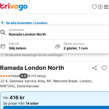
Favoriter
Logga 
Me
Se alla boenden i London
Destination
Ramada London North
Från/till
Gäster och rum
Välj datum
2 gäster, 1 rum
Så påverkar betalningar till oss rankningen
Ramada London North
Dela
Läg
Hotell
6,9
(
9 310 betyg
)
4 Stjärnor
J2-4, Gateway Service Area, M1, Welcome Break, London,
NW73HU, Storbritannien
416 kr
416 kr
från
från
Se priser från
14 sidor
Se priser från
14 sidor