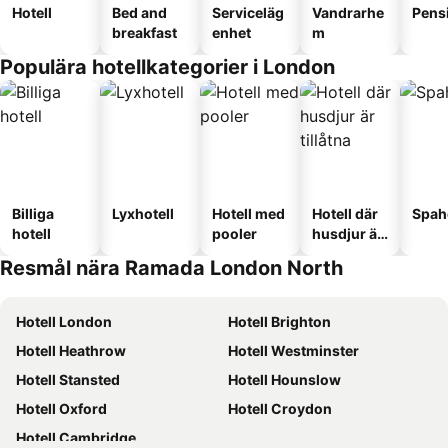
Hotell
Bed and
Serviceläg
Vandrarhe
Pens
breakfast
enhet
m
Populära hotellkategorier i London
Billiga
Lyxhotell
Hotell med
Hotell där
Spah
hotell
pooler
husdjur är
tillåtna
Resmål nära Ramada London North
Hotell London
Hotell Brighton
Hotell Heathrow
Hotell Westminster
Hotell Stansted
Hotell Hounslow
Hotell Oxford
Hotell Croydon
Hotell Cambridge