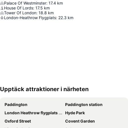
Palace Of Westminster
:
17.4
km
House Of Lords
:
17.5
km
Tower Of London
:
18.8
km
London-Heathrow Flygplats
:
22.3
km
Upptäck attraktioner i närheten
Förstora kartan
Paddington
Paddington station
London Heathrow flygplats (LHR)
Hyde Park
Oxford Street
Covent Garden