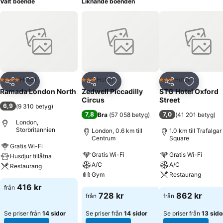
Valt boende
Liknande boenden
Hotell
Hotell
Hotell
4 Stjärnor
3 Stjärnor
3 Stjärnor
Dela
Lägg till i Mina Favoriter
Dela
Lägg till i Mina Favoriter
Dela
Lägg till
Ramada London North
Zedwell Piccadilly
STG Hotel Oxford
Circus
Street
6,9
(
9 310 betyg
)
7,8
7,0
Bra
(
57 058 betyg
)
(
41 201 betyg
)
London,
Storbritannien
London, 0.6 km till
1.0 km till Trafalgar
Centrum
Square
Gratis Wi-Fi
Gratis Wi-Fi
Gratis Wi-Fi
Husdjur tillåtna
A/C
A/C
Restaurang
Gym
Restaurang
416 kr
från
728 kr
862 kr
från
från
Se priser från
14 sidor
Se priser från
14 sidor
Se priser från
13 sido