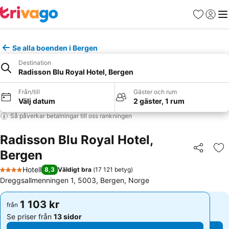
Favoriter
Logga 
Me
Se alla boenden i Bergen
Destination
Radisson Blu Royal Hotel, Bergen
Från/till
Gäster och rum
Välj datum
2 gäster, 1 rum
Så påverkar betalningar till oss rankningen
Radisson Blu Royal Hotel,
Bergen
Dela
Läg
Hotell
8,3
Väldigt bra
(
17 121 betyg
)
4 Stjärnor
Dreggsallmenningen 1, 5003, Bergen, Norge
1 103 kr
1 103 kr
från
från
Se priser från
13 sidor
Se priser från
13 sidor