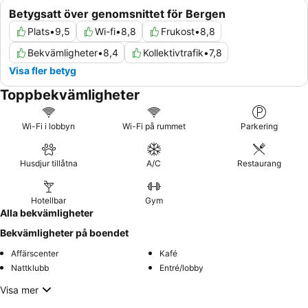
Betygsatt över genomsnittet för Bergen
Plats
•
9,5
Wi-fi
•
8,8
Frukost
•
8,8
Bekvämligheter
•
8,4
Kollektivtrafik
•
7,8
Visa fler betyg
Toppbekvämligheter
Wi-Fi i lobbyn
Wi-Fi på rummet
Parkering
Husdjur tillåtna
A/C
Restaurang
Hotellbar
Gym
Alla bekvämligheter
Bekvämligheter på boendet
Affärscenter
Kafé
Nattklubb
Entré/lobby
Visa mer