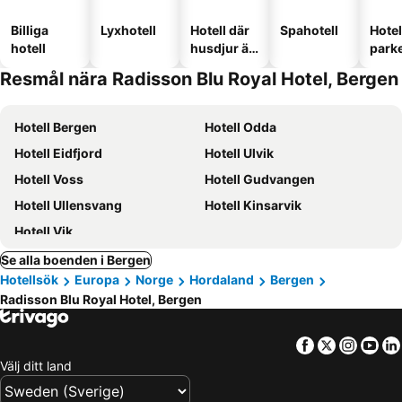
Billiga
Lyxhotell
Hotell där
Spahotell
Hote
hotell
husdjur är
park
tillåtna
Resmål nära Radisson Blu Royal Hotel, Bergen
Hotell Bergen
Hotell Odda
Hotell Eidfjord
Hotell Ulvik
Hotell Voss
Hotell Gudvangen
Hotell Ullensvang
Hotell Kinsarvik
Hotell Vik
Se alla boenden i Bergen
Hotellsök
Europa
Norge
Hordaland
Bergen
Radisson Blu Royal Hotel, Bergen
Facebook
Twitter
Insta
Yo
Välj ditt land