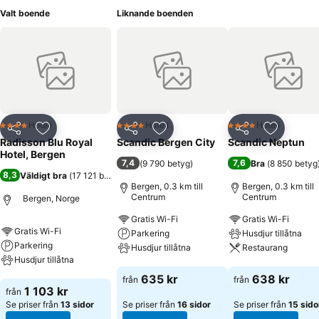
Valt boende
Liknande boenden
Hotell
Hotell
Hotell
4 Stjärnor
4 Stjärnor
4 Stjärnor
Dela
Lägg till i Mina Favoriter
Dela
Lägg till i Mina Favoriter
Dela
Lägg till
Radisson Blu Royal
Scandic Bergen City
Scandic Neptun
Hotel, Bergen
7,4
7,6
(
9 790 betyg
)
Bra
(
8 850 betyg
8,3
Väldigt bra
(
17 121 betyg
)
Bergen, 0.3 km till
Bergen, 0.3 km till
Centrum
Centrum
Bergen, Norge
Gratis Wi-Fi
Gratis Wi-Fi
Gratis Wi-Fi
Parkering
Husdjur tillåtna
Parkering
Husdjur tillåtna
Restaurang
Husdjur tillåtna
Se priser
Se priser
635 kr
638 kr
från
från
Se priser
1 103 kr
från
Se priser från
13 sidor
Se priser från
16 sidor
Se priser från
15 sido