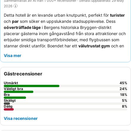
Sammanfattat av AI från 1 000+ recensioner · Senast uppdaterad: 29 May
2026
Detta hotell är en levande urban knutpunkt, perfekt för
turister
och
par
som söker en uppslukande stadsupplevelse. Dess
oöverträffade läge
i Bergens historiska Bryggen-distrikt
placerar gästerna inom gångavstånd från stora attraktioner och
erbjuder smidiga transportförbindelser, med flygbussen som
stannar direkt utanför. Boendet har ett
välutrustat gym
och en
avkopplande bastu och ångbastu för att varva ner efter en
Visa mer
dags utforskning. Gästerna berömmer konsekvent den
vänliga
och hjälpsamma personalen
och den exceptionella
frukostbuffén
, som erbjuder ett brett utbud av lokala och
Gästrecensioner
internationella alternativ. För en verkligt unik vistelse, överväg
att boka ett av de individuellt designade rummen i den
Utmärkt
45
%
historiska handelsbyggnaden för en blandning av charm och
Väldigt bra
24
%
modern komfort.
Bra
18
%
Skäligt
5
%
Dålig
8
%
Visa recensioner