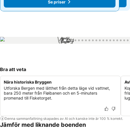
Se priser
Se priser
1 / 74
Bra att veta
Nära historiska Bryggen
Av
Utforska Bergen med lätthet från detta läge vid vattnet,
Ko
bara 250 meter från Fløibanen och en 5-minuters
fr
promenad till Fisketorget.
lu
Denna sammanfattning skapades av AI och kanske inte är 100 % korrekt.
Jämför med liknande boenden