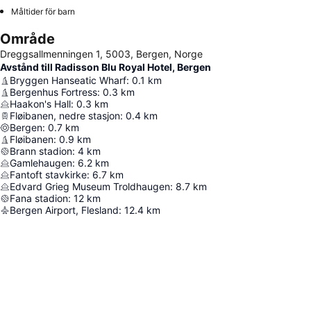
Måltider för barn
Område
Dreggsallmenningen 1, 5003, Bergen, Norge
Avstånd till Radisson Blu Royal Hotel, Bergen
Bryggen Hanseatic Wharf
:
0.1
km
Bergenhus Fortress
:
0.3
km
Haakon's Hall
:
0.3
km
Fløibanen, nedre stasjon
:
0.4
km
Bergen
:
0.7
km
Fløibanen
:
0.9
km
Brann stadion
:
4
km
Gamlehaugen
:
6.2
km
Fantoft stavkirke
:
6.7
km
Edvard Grieg Museum Troldhaugen
:
8.7
km
Fana stadion
:
12
km
Bergen Airport, Flesland
:
12.4
km