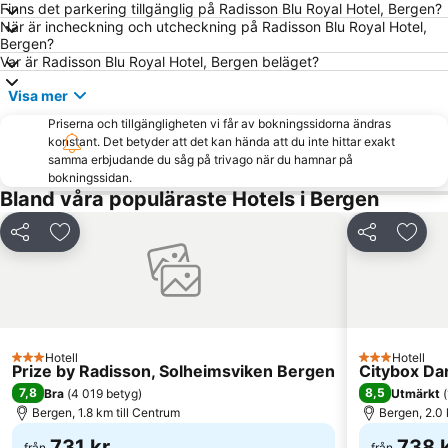
Finns det parkering tillgänglig på Radisson Blu Royal Hotel, Bergen?
När är incheckning och utcheckning på Radisson Blu Royal Hotel,
Bergen?
Var är Radisson Blu Royal Hotel, Bergen beläget?
Visa mer
Priserna och tillgängligheten vi får av bokningssidorna ändras
konstant. Det betyder att det kan hända att du inte hittar exakt
samma erbjudande du såg på trivago när du hamnar på
bokningssidan.
Bland våra populäraste Hotels i Bergen
Dela
Lägg till i Mina Favoriter
Dela
Lägg t
Hotell
Hotell
3 Stjärnor
3 Stjärnor
Prize by Radisson, Solheimsviken Bergen
Citybox Da
7,8
8,5
Bra
(
4 019 betyg
)
Utmärkt
(
Bergen, 1.8 km till Centrum
Bergen, 2.0 
731 kr
738 
från
från