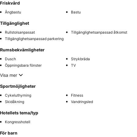
Friskvård
Ångbastu
Bastu
Tillgänglighet
Rullstolsanpassat
Tillgänglighetsanpassad åtkomst
Tillgänglighetsanpassad parkering
Rumsbekvämligheter
Dusch
Strykbräda
Öppningsbara fönster
TV
Visa mer
Sportmöjligheter
Cykeluthyrning
Fitness
Skidåkning
Vandringsled
Hotellets tema/typ
Kongresshotell
För barn