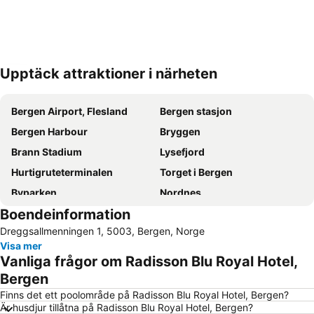
Upptäck attraktioner i närheten
Förstora kartan
Bergen Airport, Flesland
Bergen stasjon
Bergen Harbour
Bryggen
Brann Stadium
Lysefjord
Hurtigruteterminalen
Torget i Bergen
Byparken
Nordnes
Boendeinformation
Norges Fiskerimuseum
Norwegian Championship for Brass Bands
Dreggsallmenningen 1, 5003, Bergen, Norge
Grieg in Bergen Festival
Tunes and ITS Symposium
Visa mer
The Scandinavian Academy of Esthetic Dentistry (SAED) Annual Meeting 2013
Vanliga frågor om Radisson Blu Royal Hotel,
Bergen
Finns det ett poolområde på Radisson Blu Royal Hotel, Bergen?
Är husdjur tillåtna på Radisson Blu Royal Hotel, Bergen?