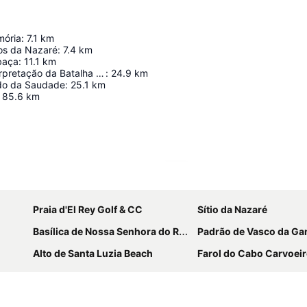
mória
:
7.1
km
os da Nazaré
:
7.4
km
obaça
:
11.1
km
Centro de Interpretação da Batalha de Aljubarrota
:
24.9
km
do da Saudade
:
25.1
km
85.6
km
Förstora kartan
Praia d'El Rey Golf & CC
Sítio da Nazaré
Basílica de Nossa Senhora do Rosário de Fátima
Padrão de Vasco da G
Alto de Santa Luzia Beach
Farol do Cabo Carvoei