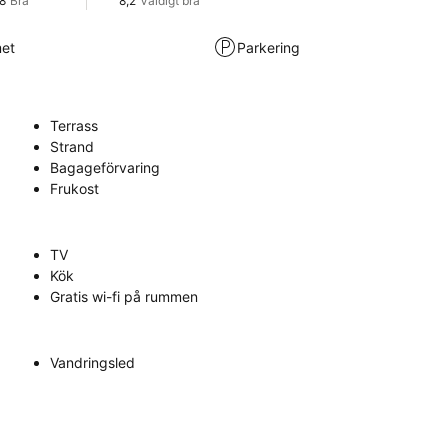
,8
Bra
8,2
Väldigt bra
met
Parkering
Terrass
Strand
Bagageförvaring
Frukost
TV
Kök
Gratis wi-fi på rummen
Vandringsled