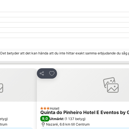
. Det betyder att det kan hända att du inte hittar exakt samma erbjudande du såg 
 Favoriter
Lägg till i Mina Favoriter
Dela
Hotell
3 Stjärnor
Quinta do Pinheiro Hotel E Eventos by
9,0
etyg
)
Utmärkt
(
1 137 betyg
)
ntrum
Nazaré, 6.6 km till Centrum