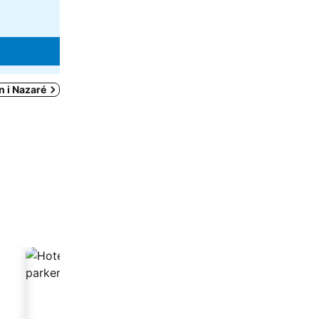
766 kr
från
Se priser från
3 sidor
Se priser
n i Nazaré