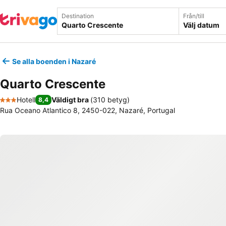
Destination
Från/till
Välj datum
Se alla boenden i Nazaré
Quarto Crescente
Hotell
Väldigt bra
(
310 betyg
)
8,4
3 Stjärnor
Rua Oceano Atlantico 8, 2450-022, Nazaré, Portugal