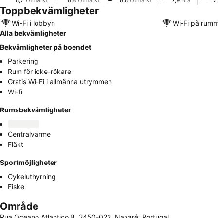
8,7
Utmärkt
8,8
Utmärkt
8,8
Utmärkt
7,9
Bra
7
Toppbekvämligheter
Wi-Fi i lobbyn
Wi-Fi på rum
Alla bekvämligheter
Bekvämligheter på boendet
Parkering
Rum för icke-rökare
Gratis Wi-Fi i allmänna utrymmen
Wi-fi
Rumsbekvämligheter
Centralvärme
Fläkt
Sportmöjligheter
Cykeluthyrning
Fiske
Område
Rua Oceano Atlantico 8, 2450-022, Nazaré, Portugal