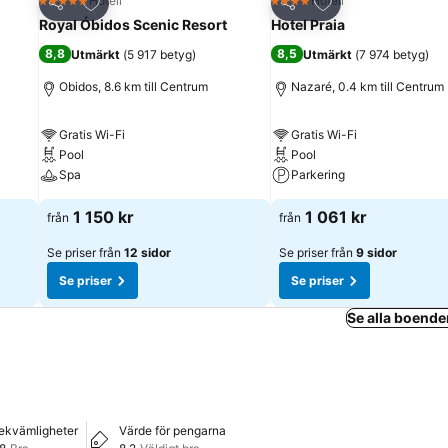
riter
Lägg till i Mina Favoriter
Lägg till i Mina Fa
Hotell
Hotell
5 Stjärnor
4 Stjärnor
Dela
Dela
Royal Óbidos Scenic Resort
Hotel Praia
8,8
8,5
Utmärkt
(
5 917 betyg
)
Utmärkt
(
7 974 betyg
)
Obidos, 8.6 km till Centrum
Nazaré, 0.4 km till Centrum
Gratis Wi-Fi
Gratis Wi-Fi
Pool
Pool
Spa
Parkering
1 150 kr
1 061 kr
från
från
Se priser från
12 sidor
Se priser från
9 sidor
Se priser
Se priser
Se alla boende
ekvämligheter
Värde för pengarna