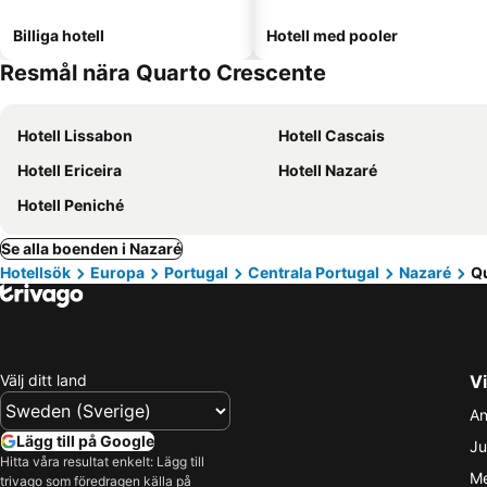
Billiga hotell
Hotell med pooler
Resmål nära Quarto Crescente
Hotell Lissabon
Hotell Cascais
Hotell Ericeira
Hotell Nazaré
Hotell Peniché
Se alla boenden i Nazaré
Hotellsök
Europa
Portugal
Centrala Portugal
Nazaré
Q
Välj ditt land
Vi
An
Lägg till på Google
Ju
Hitta våra resultat enkelt: Lägg till
Me
trivago som föredragen källa på