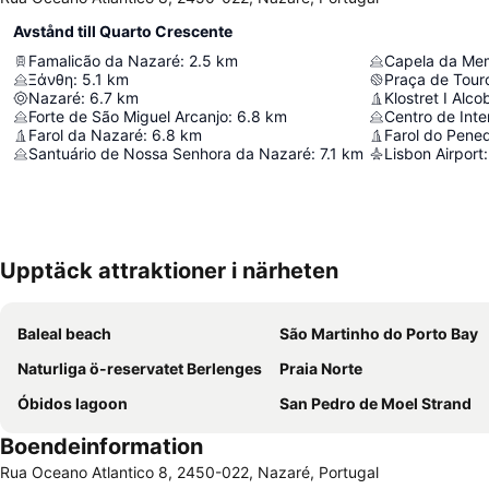
Avstånd till Quarto Crescente
Famalicão da Nazaré
:
2.5
km
Capela da Me
Ξάνθη
:
5.1
km
Praça de Tour
Nazaré
:
6.7
km
Klostret I Alc
Forte de São Miguel Arcanjo
:
6.8
km
Farol da Nazaré
:
6.8
km
Farol do Pene
Santuário de Nossa Senhora da Nazaré
:
7.1
km
Lisbon Airport
:
Upptäck attraktioner i närheten
Baleal beach
São Martinho do Porto Bay
Naturliga ö-reservatet Berlenges
Praia Norte
Óbidos lagoon
San Pedro de Moel Strand
Boendeinformation
Rua Oceano Atlantico 8, 2450-022, Nazaré, Portugal