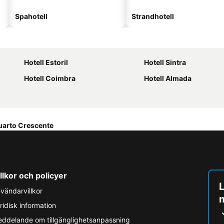
Spahotell
Strandhotell
Hotell Estoril
Hotell Sintra
Hotell Coimbra
Hotell Almada
uarto Crescente
llkor och policyer
L
vändarvillkor
ridisk information
ddelande om tillgänglighetsanpassning