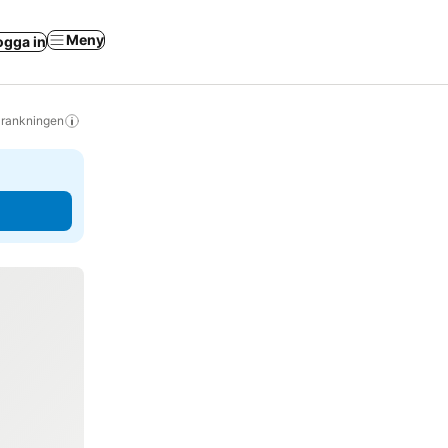
Meny
ogga in
s rankningen