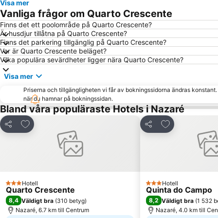
Visa mer
Vanliga frågor om Quarto Crescente
Finns det ett poolområde på Quarto Crescente?
Är husdjur tillåtna på Quarto Crescente?
Finns det parkering tillgänglig på Quarto Crescente?
Var är Quarto Crescente beläget?
Vilka populära sevärdheter ligger nära Quarto Crescente?
Visa mer
Priserna och tillgängligheten vi får av bokningssidorna ändras konstant
när du hamnar på bokningssidan.
Bland våra populäraste Hotels i Nazaré
Lägg till i Mina Favoriter
Lägg till i Mina
Dela
Dela
Hotell
Hotell
3 Stjärnor
3 Stjärnor
Quarto Crescente
Quinta do Campo
8,4
8,2
Väldigt bra
(
310 betyg
)
Väldigt bra
(
1 532 b
Nazaré, 6.7 km till Centrum
Nazaré, 4.0 km till Ce