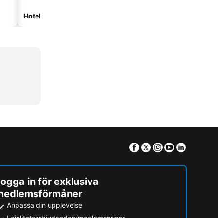
Hotell med parkering
Facebook
Twitter
Instagram
Youtube
Linkedin
ogga in för exklusiva
medlemsförmåner
Anpassa din upplevelse
Lojalitetserbjudanden/medlemspriser