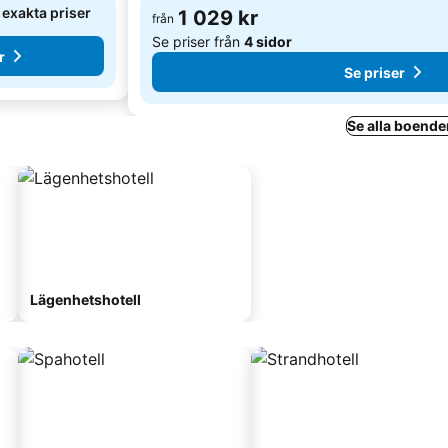
e exakta priser
1 029 kr
från
Se priser från
4 sidor
r
Se priser
Se alla boende
Lägenhetshotell