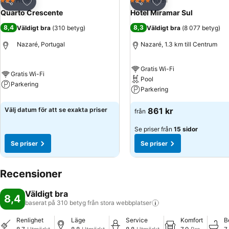
Lägg till i Mina Favoriter
Lägg till i Mina Favo
Hotell
Hotell
3 Stjärnor
4 Stjärnor
Dela
Dela
Quarto Crescente
Hotel Miramar Sul
8,4
8,3
Väldigt bra
(
310 betyg
)
Väldigt bra
(
8 077 betyg
)
Nazaré, Portugal
Nazaré, 1.3 km till Centrum
Gratis Wi-Fi
Gratis Wi-Fi
Pool
Parkering
Parkering
Välj datum för att se exakta priser
861 kr
från
Se priser från
15 sidor
Se priser
Se priser
Recensioner
Väldigt bra
8,4
baserat på 310 betyg från stora
webbplatser
Renlighet
Läge
Service
Komfort
B