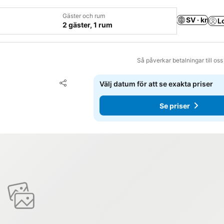
Gäster och rum
SV · kr
L
2 gäster, 1 rum
Så påverkar betalningar till os
Lägg till i Mina Favoriter
Välj datum för att se exakta priser
Dela
Se priser