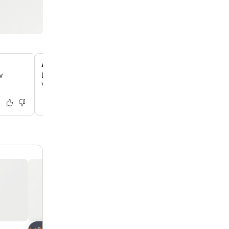
Aktiviteter för aktiva gäster
v
Du kan ägna dig åt olika friluftsaktiviteter som cykling, 
vandring i och runt Nazaré.