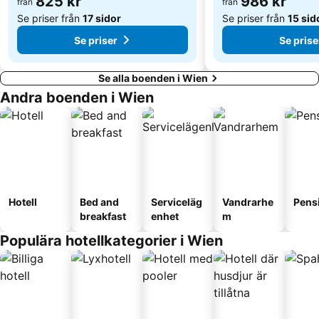
825 kr
986 kr
från
från
Belvedere Palace
Red Bus City Tours - Tour 1
Se priser från
17 sidor
Se priser från
15 sid
Se priser
Se prise
Se alla boenden i Wien
Andra boenden i Wien
Hotell
Bed and
Serviceläg
Vandrarhe
Pens
breakfast
enhet
m
Populära hotellkategorier i Wien