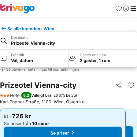
Favoriter
Logga 
Me
Se alla boenden i Wien
Destination
Prizeotel Vienna-city
Från/till
Gäster och rum
Välj datum
2 gäster, 1 rum
Så påverkar betalningar till oss rankningen
Prizeotel Vienna-city
Dela
Läg
Hotell
8,2
Väldigt bra
(
26 675 betyg
)
3 Stjärnor
Karl-Popper-Straße, 1100, Wien, Österrike
726 kr
726 kr
från
från
Se priser från
10 sidor
Se priser från
10 sidor
Se priser
Se priser