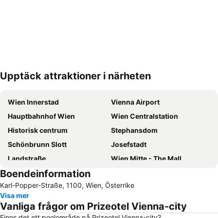
Upptäck attraktioner i närheten
Förstora kartan
Wien Innerstad
Vienna Airport
Hauptbahnhof Wien
Wien Centralstation
Historisk centrum
Stephansdom
Schönbrunn Slott
Josefstadt
Landstraße
Wien Mitte - The Mall
Boendeinformation
Neubau
Wien Westbahnhof station
Karl-Popper-Straße, 1100, Wien, Österrike
Donaustadt
Pratern
Visa mer
Bahnhof Wien Hütteldorf
City Airport Train
Vanliga frågor om Prizeotel Vienna-city
Hofburg Slott
Leopoldstadt
Finns det ett poolområde på Prizeotel Vienna-city?