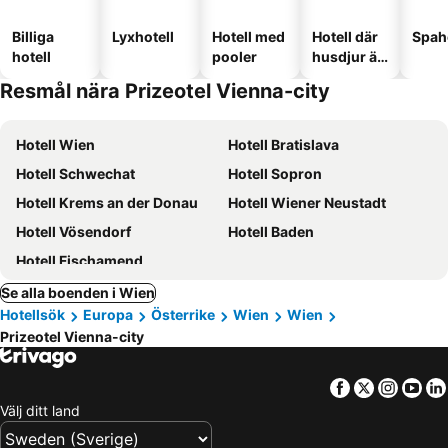
Billiga
Lyxhotell
Hotell med
Hotell där
Spah
hotell
pooler
husdjur är
tillåtna
Resmål nära Prizeotel Vienna-city
Hotell Wien
Hotell Bratislava
Hotell Schwechat
Hotell Sopron
Hotell Krems an der Donau
Hotell Wiener Neustadt
Hotell Vösendorf
Hotell Baden
Hotell Fischamend
Se alla boenden i Wien
Hotellsök
Europa
Österrike
Wien
Wien
Prizeotel Vienna-city
Facebook
Twitter
Insta
Yo
Välj ditt land