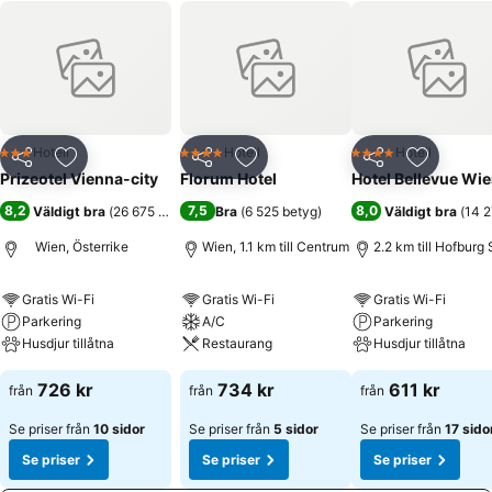
Hotell
Hotell
Hotell
3 Stjärnor
4 Stjärnor
4 Stjärnor
Dela
Lägg till i Mina Favoriter
Dela
Lägg till i Mina Favoriter
Dela
Lägg till
Prizeotel Vienna-city
Florum Hotel
Hotel Bellevue Wi
8,2
7,5
8,0
Väldigt bra
(
26 675 betyg
)
Bra
(
6 525 betyg
)
Väldigt bra
(
14 2
Wien, Österrike
Wien, 1.1 km till Centrum
2.2 km till Hofburg 
Gratis Wi-Fi
Gratis Wi-Fi
Gratis Wi-Fi
Parkering
A/C
Parkering
Husdjur tillåtna
Restaurang
Husdjur tillåtna
726 kr
734 kr
611 kr
från
från
från
Se priser från
10 sidor
Se priser från
5 sidor
Se priser från
17 sido
Se priser
Se priser
Se priser