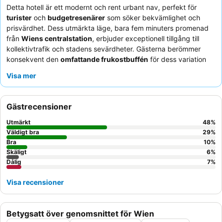
Detta hotell är ett modernt och rent urbant nav, perfekt för
turister
och
budgetresenärer
som söker bekvämlighet och
prisvärdhet. Dess utmärkta läge, bara fem minuters promenad
från
Wiens centralstation
, erbjuder exceptionell tillgång till
kollektivtrafik och stadens sevärdheter. Gästerna berömmer
konsekvent den
omfattande frukostbuffén
för dess variation
och kvalitet, vilket ger en tillfredsställande start på dagen.
Visa mer
Personalen framhålls ofta som vänlig, hjälpsam och effektiv, och
assisterar gärna med incheckningar och lokal vägledning. För en
lugnare upplevelse kan gäster överväga att be om ett rum som
Gästrecensioner
vetter bort från gatan.
Utmärkt
48
%
Väldigt bra
29
%
Bra
10
%
Skäligt
6
%
Dålig
7
%
Visa recensioner
Betygsatt över genomsnittet för Wien