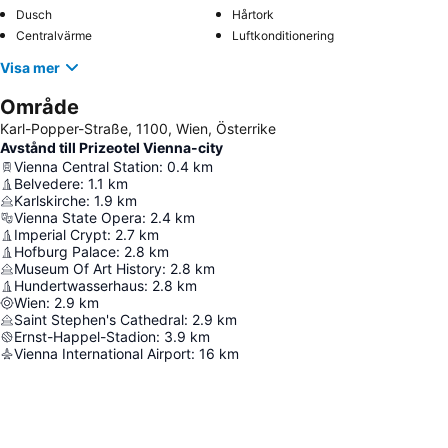
Dusch
Hårtork
Centralvärme
Luftkonditionering
Visa mer
Område
Karl-Popper-Straße, 1100, Wien, Österrike
Avstånd till Prizeotel Vienna-city
Vienna Central Station
:
0.4
km
Belvedere
:
1.1
km
Karlskirche
:
1.9
km
Vienna State Opera
:
2.4
km
Imperial Crypt
:
2.7
km
Hofburg Palace
:
2.8
km
Museum Of Art History
:
2.8
km
Hundertwasserhaus
:
2.8
km
Wien
:
2.9
km
Saint Stephen's Cathedral
:
2.9
km
Ernst-Happel-Stadion
:
3.9
km
Vienna International Airport
:
16
km