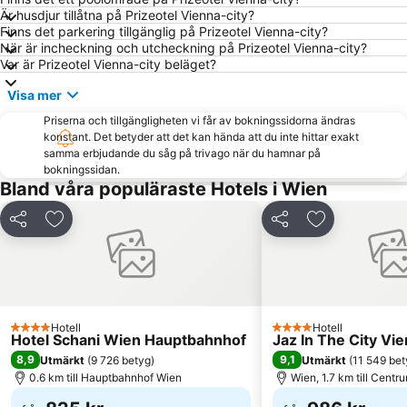
Är husdjur tillåtna på Prizeotel Vienna-city?
Wieden
Sankt Anton von Padua Wien 15
Finns det parkering tillgänglig på Prizeotel Vienna-city?
Stadsoperan
Spittelberg
När är incheckning och utcheckning på Prizeotel Vienna-city?
Var är Prizeotel Vienna-city beläget?
Alter Bahnhof Stammersdorf - Stammersdorfer Bahnhofspark
Mariahilf
Visa mer
Mariahilferstrasse
Wien Rådhus
Priserna och tillgängligheten vi får av bokningssidorna ändras
Graben
Donauzentrum
konstant. Det betyder att det kan hända att du inte hittar exakt
Grinzing
Parndorf Designer Outlet
samma erbjudande du såg på trivago när du hamnar på
bokningssidan.
Musikverein
Wiener Stadthalle
Bland våra populäraste Hotels i Wien
Favoriten
Albertina
Dela
Lägg till i Mina Favoriter
Dela
Lägg till i Mi
Altwiener Christkindlmarkt
Ernst Happel Stadion
Brigittenau
Hietzing
U-Bahnlinie U1
Historiska muséet i Wien
Rathauspark
Reed Mässa och Kongresscenter i Wien
Hotell
Hotell
4 Stjärnor
4 Stjärnor
Belvedere Galleri
Landstraßer Hauptstraße
Hotel Schani Wien Hauptbahnhof
Jaz In The City Vi
8,9
9,1
Utmärkt
(
9 726 betyg
)
Utmärkt
(
11 549 bet
Naturhistoriska Muséet i Wien
Praterstern tågstation
0.6 km till Hauptbahnhof Wien
Wien, 1.7 km till Centr
Döbling
Floridsdorf