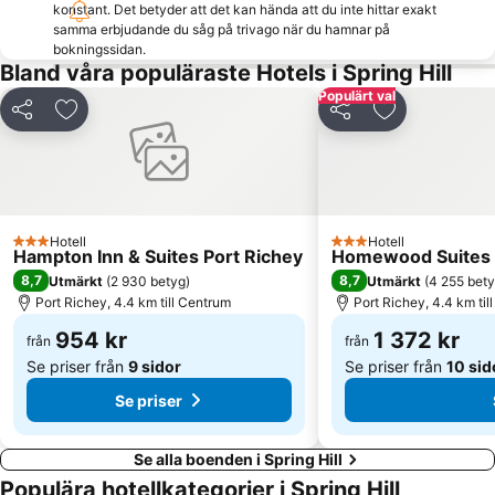
konstant. Det betyder att det kan hända att du inte hittar exakt
samma erbjudande du såg på trivago när du hamnar på
bokningssidan.
Bland våra populäraste Hotels i Spring Hill
Populärt val
Dela
Lägg till i Mina Favoriter
Dela
Lägg till i Mi
Hotell
Hotell
3 Stjärnor
3 Stjärnor
Hampton Inn & Suites Port Richey
Homewood Suites b
8,7
8,7
Utmärkt
(
2 930 betyg
)
Utmärkt
(
4 255 bet
Port Richey, 4.4 km till Centrum
Port Richey, 4.4 km til
954 kr
1 372 kr
från
från
Se priser från
9 sidor
Se priser från
10 sid
Se priser
Se alla boenden i Spring Hill
Populära hotellkategorier i Spring Hill