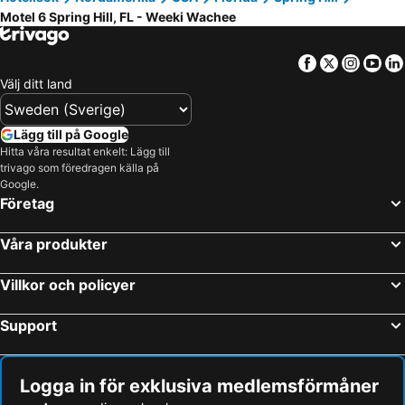
Motel 6 Spring Hill, FL - Weeki Wachee
Facebook
Twitter
Insta
Yo
Välj ditt land
Lägg till på Google
Hitta våra resultat enkelt: Lägg till
trivago som föredragen källa på
Google.
Företag
Våra produkter
Villkor och policyer
Support
Logga in för exklusiva medlemsförmåner