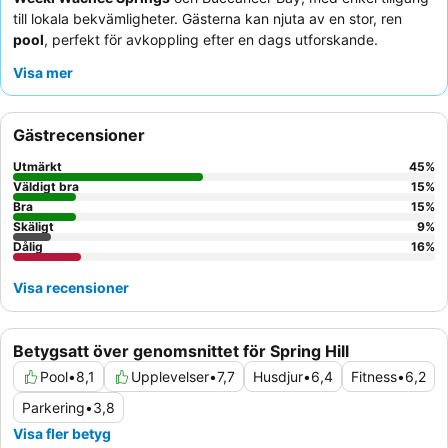
till lokala bekvämligheter. Gästerna kan njuta av en stor, ren
pool
, perfekt för avkoppling efter en dags utforskande.
Personalen får konsekvent högt beröm för sin vänlighet och
Visa mer
effektivitet, vilket garanterar en trevlig upplevelse. För de som
reser med husdjur är detta ett
husdjursvänligt hotell
; det är
dock lämpligt att be om ett rum bort från husdjursanpassade
Gästrecensioner
områden för en lugnare vistelse.
Utmärkt
45
%
Väldigt bra
15
%
Bra
15
%
Skäligt
9
%
Dålig
16
%
Visa recensioner
Betygsatt över genomsnittet för Spring Hill
Pool
•
8,1
Upplevelser
•
7,7
Husdjur
•
6,4
Fitness
•
6,2
Parkering
•
3,8
Visa fler betyg