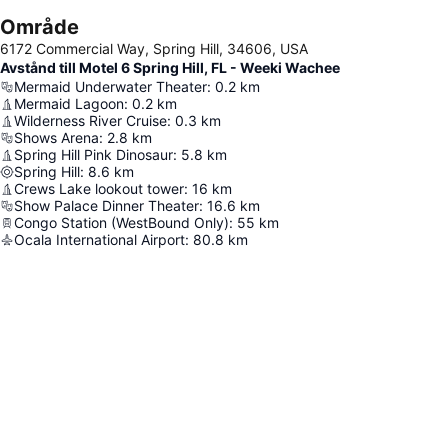
Område
6172 Commercial Way, Spring Hill, 34606, USA
Avstånd till Motel 6 Spring Hill, FL - Weeki Wachee
Mermaid Underwater Theater
:
0.2
km
Mermaid Lagoon
:
0.2
km
Wilderness River Cruise
:
0.3
km
Shows Arena
:
2.8
km
Spring Hill Pink Dinosaur
:
5.8
km
Spring Hill
:
8.6
km
Crews Lake lookout tower
:
16
km
Show Palace Dinner Theater
:
16.6
km
Congo Station (WestBound Only)
:
55
km
Ocala International Airport
:
80.8
km