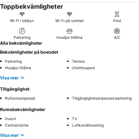
Toppbekvämligheter
Wi-Fi i lobbyn
Wi-Fi på rummet
Pool
Parkering
Husdjur tillåtna
A/C
Alla bekvämligheter
Bekvämligheter på boendet
Parkering
Terrass
Husdjur tillåtna
Utomhuspool
Visa mer
Tillgänglighet
Rullstolsanpassat
Tillgänglighetsanpassad parkering
Rumsbekvämligheter
Dusch
TV
Centralvärme
Luftkonditionering
Visa mer