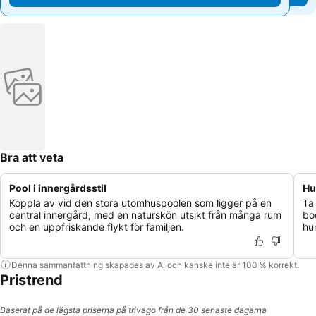
Bra att veta
Pool i innergårdsstil
Hu
Koppla av vid den stora utomhuspoolen som ligger på en
Ta
central innergård, med en naturskön utsikt från många rum
bo
och en uppfriskande flykt för familjen.
hu
Denna sammanfattning skapades av AI och kanske inte är 100 % korrekt.
Pristrend
Baserat på de lägsta priserna på trivago från de 30 senaste dagarna