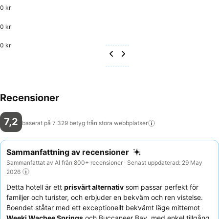
0 kr
0 kr
0 kr
Recensioner
7,2
baserat på 7 329 betyg från stora
webbplatser
Sammanfattning av recensioner
Sammanfattat av AI från 800+ recensioner · Senast uppdaterad: 29 May
2026
Detta hotell är ett
prisvärt alternativ
som passar perfekt för
familjer och turister, och erbjuder en bekväm och ren vistelse.
Boendet ståtar med ett exceptionellt bekvämt läge mittemot
Weeki Wachee Springs
och Buccaneer Bay, med enkel tillgång