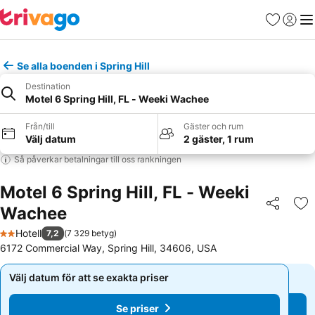
Favoriter
Logga 
Me
Se alla boenden i Spring Hill
Destination
Motel 6 Spring Hill, FL - Weeki Wachee
Från/till
Gäster och rum
Välj datum
2 gäster, 1 rum
Så påverkar betalningar till oss rankningen
Motel 6 Spring Hill, FL - Weeki
Wachee
Dela
Läg
Hotell
7,2
(
7 329 betyg
)
2 Stjärnor
6172 Commercial Way, Spring Hill, 34606, USA
Välj datum för att se exakta priser
Välj datum för att se exakta priser
Se priser
Se priser