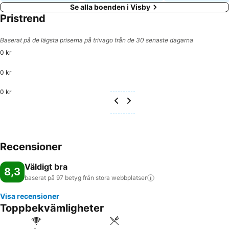
Se alla boenden i Visby
Pristrend
Baserat på de lägsta priserna på trivago från de 30 senaste dagarna
0 kr
0 kr
0 kr
Recensioner
Väldigt bra
8,3
baserat på 97 betyg från stora
webbplatser
Visa recensioner
Toppbekvämligheter