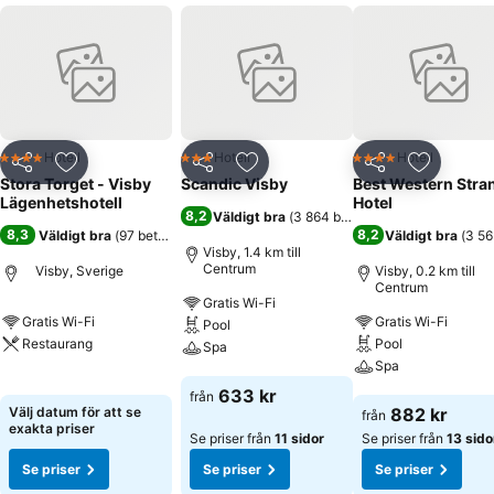
Hotell
Hotell
Hotell
4 Stjärnor
3 Stjärnor
4 Stjärnor
Dela
Lägg till i Mina Favoriter
Dela
Lägg till i Mina Favoriter
Dela
Lägg till
Stora Torget - Visby
Scandic Visby
Best Western Stra
Lägenhetshotell
Hotel
8,2
Väldigt bra
(
3 864 betyg
)
8,3
8,2
Väldigt bra
(
97 betyg
)
Väldigt bra
(
3 56
Visby, 1.4 km till
Centrum
Visby, Sverige
Visby, 0.2 km till
Centrum
Gratis Wi-Fi
Gratis Wi-Fi
Gratis Wi-Fi
Pool
Restaurang
Pool
Spa
Spa
Se priser
Se priser
633 kr
från
Se priser
Välj datum för att se
882 kr
från
exakta priser
Se priser från
11 sidor
Se priser från
13 sido
Se priser
Se priser
Se priser