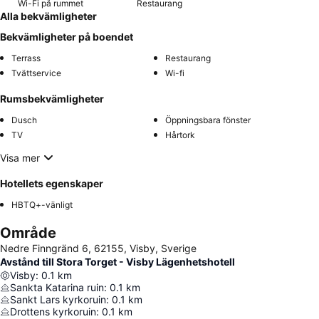
Wi-Fi på rummet
Restaurang
Alla bekvämligheter
Bekvämligheter på boendet
Terrass
Restaurang
Tvättservice
Wi-fi
Rumsbekvämligheter
Dusch
Öppningsbara fönster
TV
Hårtork
Visa mer
Hotellets egenskaper
HBTQ+-vänligt
Område
Nedre Finngränd 6, 62155, Visby, Sverige
Avstånd till Stora Torget - Visby Lägenhetshotell
Visby
:
0.1
km
Sankta Katarina ruin
:
0.1
km
Sankt Lars kyrkoruin
:
0.1
km
Drottens kyrkoruin
:
0.1
km