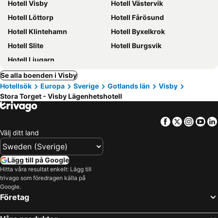
Hotell Visby
Hotell Västervik
Hotell Löttorp
Hotell Fårösund
Hotell Klintehamn
Hotell Byxelkrok
Hotell Slite
Hotell Burgsvik
Hotell Ljugarn
Se alla boenden i Visby
Hotellsök
Europa
Sverige
Gotlands län
Visby
Stora Torget - Visby Lägenhetshotell
Facebook
Twitter
Insta
Yo
Välj ditt land
Lägg till på Google
Hitta våra resultat enkelt: Lägg till
trivago som föredragen källa på
Google.
Företag