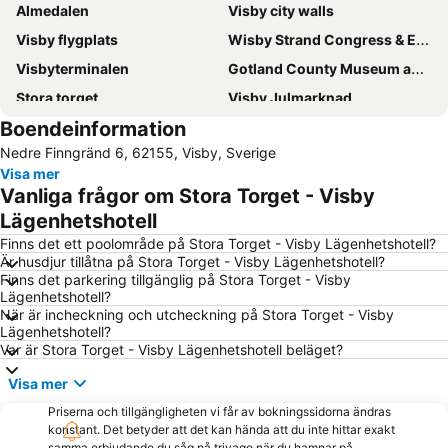
Almedalen
Visby city walls
Visby flygplats
Wisby Strand Congress & Event
Visbyterminalen
Gotland County Museum and Fornsalen
Stora torget
Visby Julmarknad
Boendeinformation
Botaniska Trädgården i Visby
Högklint
Nedre Finngränd 6, 62155, Visby, Sverige
Lummelundagrottan
Visa mer
Vanliga frågor om Stora Torget - Visby
Lägenhetshotell
Finns det ett poolområde på Stora Torget - Visby Lägenhetshotell?
Är husdjur tillåtna på Stora Torget - Visby Lägenhetshotell?
Finns det parkering tillgänglig på Stora Torget - Visby
Lägenhetshotell?
När är incheckning och utcheckning på Stora Torget - Visby
Lägenhetshotell?
Var är Stora Torget - Visby Lägenhetshotell beläget?
Visa mer
Priserna och tillgängligheten vi får av bokningssidorna ändras
konstant. Det betyder att det kan hända att du inte hittar exakt
samma erbjudande du såg på trivago när du hamnar på