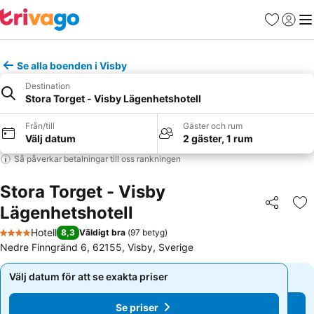
Favoriter
Logga 
Me
Se alla boenden i Visby
Destination
Stora Torget - Visby Lägenhetshotell
Från/till
Gäster och rum
Välj datum
2 gäster, 1 rum
Så påverkar betalningar till oss rankningen
Stora Torget - Visby
Lägenhetshotell
Dela
Läg
Hotell
8,3
Väldigt bra
(
97 betyg
)
4 Stjärnor
Nedre Finngränd 6, 62155, Visby, Sverige
Välj datum för att se exakta priser
Välj datum för att se exakta priser
Se priser
Se priser