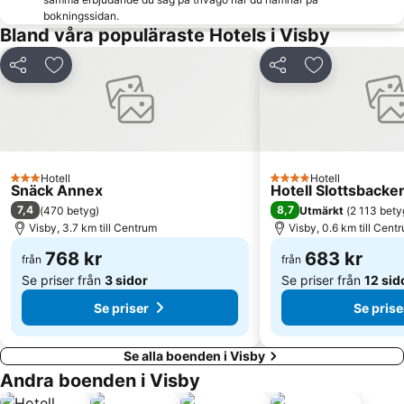
bokningssidan.
Bland våra populäraste Hotels i Visby
Dela
Lägg till i Mina Favoriter
Dela
Lägg till i Mi
Hotell
Hotell
3 Stjärnor
4 Stjärnor
Snäck Annex
Hotell Slottsbacke
7,4
8,7
(
470 betyg
)
Utmärkt
(
2 113 bety
Visby, 3.7 km till Centrum
Visby, 0.6 km till Cent
768 kr
683 kr
från
från
Se priser från
3 sidor
Se priser från
12 sid
Se priser
Se prise
Se alla boenden i Visby
Andra boenden i Visby