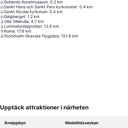
Gotlands Konstmuseum
:
0.2
km
Sankt Hans och Sankt Pers kyrkoruiner
:
0.4
km
Sankt Nicolai kyrkoruin
:
0.4
km
Galgberget
:
1.2
km
Villa Villekulla
:
4.7
km
Lummelundagrottan
:
12.6
km
Roma
:
17.6
km
Stockholm-Skavsta Flygplats
:
151.6
km
Upptäck attraktioner i närheten
Förstora kartan
Kneippbyn
Medeltidsveckan