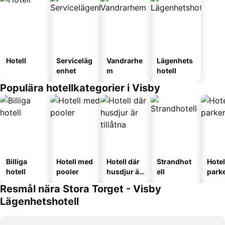
Hotell
Serviceläg
Vandrarhe
Lägenhets
enhet
m
hotell
Populära hotellkategorier i Visby
Billiga
Hotell med
Hotell där
Strandhot
Hote
hotell
pooler
husdjur är
ell
park
tillåtna
Resmål nära Stora Torget - Visby
Lägenhetshotell