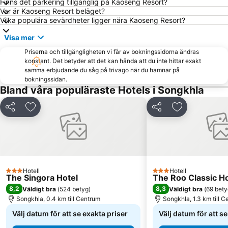
Finns det parkering tillgänglig på Kaoseng Resort?
Var är Kaoseng Resort beläget?
Vilka populära sevärdheter ligger nära Kaoseng Resort?
Visa mer
Priserna och tillgängligheten vi får av bokningssidorna ändras
konstant. Det betyder att det kan hända att du inte hittar exakt
samma erbjudande du såg på trivago när du hamnar på
bokningssidan.
Bland våra populäraste Hotels i Songkhla
Dela
Lägg till i Mina Favoriter
Dela
Lägg till i Mi
Hotell
Hotell
3 Stjärnor
3 Stjärnor
The Singora Hotel
The Roo Classic H
8,2
8,3
Väldigt bra
(
524 betyg
)
Väldigt bra
(
69 bety
Songkhla, 0.4 km till Centrum
Songkhla, 1.3 km till 
Välj datum för att se exakta priser
Välj datum för att s