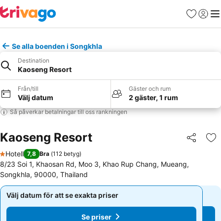
Favoriter
Logga 
Me
Se alla boenden i Songkhla
Destination
Kaoseng Resort
Från/till
Gäster och rum
Välj datum
2 gäster, 1 rum
Så påverkar betalningar till oss rankningen
Kaoseng Resort
Dela
Läg
Hotell
7,8
Bra
(
112 betyg
)
1 Stjärnor
8/23 Soi 1, Khaosan Rd, Moo 3, Khao Rup Chang, Mueang,
Songkhla, 90000, Thailand
Välj datum för att se exakta priser
Välj datum för att se exakta priser
Se priser
Se priser