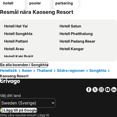
hotell
pooler
parkering
Resmål nära Kaoseng Resort
Hotell Hat Yai
Hotell Satun
Hotell Songkhla
Hotell Phatthalung
Hotell Pattani
Hotell Padang Besar
Hotell Arau
Hotell Kangar
Hotell Kaki Bukit
Se alla boenden i Songkhla
Hotellsök
Asien
Thailand
Södra regionen
Songkhla
Kaoseng Resort
Facebook
Twitter
Insta
Yo
Välj ditt land
Lägg till på Google
Hitta våra resultat enkelt: Lägg till