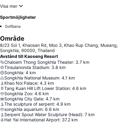
Visa mer
Sportmöjligheter
Golfbana
Område
8/23 Soi 1, Khaosan Rd, Moo 3, Khao Rup Chang, Mueang,
Songkhla, 90000, Thailand
Avstånd till Kaoseng Resort
Chaloem Thong Songkhla Theater
:
3.7
km
Tinsulanonda Stadium
:
3.8
km
Songkhla
:
4
km
Songkhla National Museum
:
4.1
km
Khao Noi Palace
:
4.3
km
Tang Kuan Hill Lift Lower Station
:
4.6
km
Songkhla Zoo
:
4.6
km
Songkhla City Gate
:
4.7
km
The sculpture of serpent
:
4.9
km
songkhla aquarium
:
6.6
km
Serpent Spout Water Sculpture (Head)
:
7
km
Hat Yai International Airport
:
37.2
km