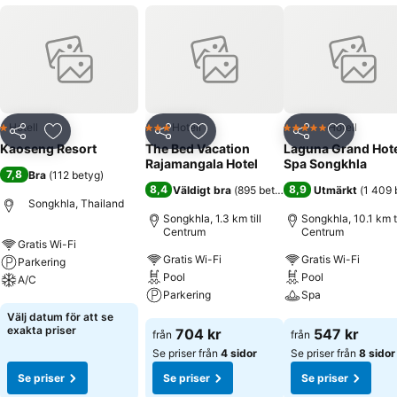
Hotell
Hotell
Hotell
1 Stjärnor
3 Stjärnor
5 Stjärnor
Dela
Lägg till i Mina Favoriter
Dela
Lägg till i Mina Favoriter
Dela
Lägg till
Kaoseng Resort
The Bed Vacation
Laguna Grand Hote
Rajamangala Hotel
Spa Songkhla
7,8
Bra
(
112 betyg
)
8,4
8,9
Väldigt bra
(
895 betyg
)
Utmärkt
(
1 409 
Songkhla, Thailand
Songkhla, 1.3 km till
Songkhla, 10.1 km ti
Centrum
Centrum
Gratis Wi-Fi
Gratis Wi-Fi
Gratis Wi-Fi
Parkering
Pool
Pool
A/C
Parkering
Spa
Se priser
Välj datum för att se
Se priser
Se priser
exakta priser
704 kr
547 kr
från
från
Se priser från
4 sidor
Se priser från
8 sidor
Se priser
Se priser
Se priser