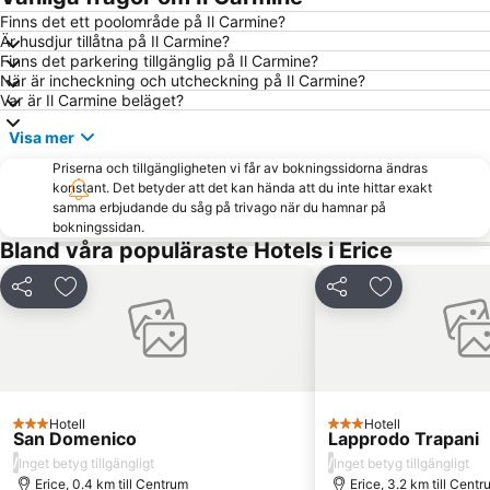
Riserva Naturale Orientata Saline di Trapani e Paceco
Aeroporto Vincenzo Florio
Finns det ett poolområde på Il Carmine?
Är husdjur tillåtna på Il Carmine?
Spiagge dello Zingaro
Spiaggia di Guidaloca
Finns det parkering tillgänglig på Il Carmine?
Riserva naturale orientata dello zingaro
När är incheckning och utcheckning på Il Carmine?
Var är Il Carmine beläget?
Visa mer
Priserna och tillgängligheten vi får av bokningssidorna ändras
konstant. Det betyder att det kan hända att du inte hittar exakt
samma erbjudande du såg på trivago när du hamnar på
bokningssidan.
Bland våra populäraste Hotels i Erice
Dela
Lägg till i Mina Favoriter
Dela
Lägg till i Mi
Hotell
Hotell
3 Stjärnor
3 Stjärnor
San Domenico
Lapprodo Trapani
/
/
Inget betyg tillgängligt
Inget betyg tillgängligt
Erice, 0.4 km till Centrum
Erice, 3.2 km till Cent