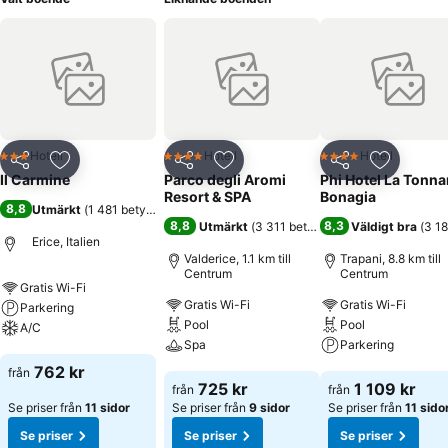
Hotell
Hotell
Hotell
3 Stjärnor
4 Stjärnor
4 Stjärnor
Dela
Lägg till i Mina Favoriter
Dela
Lägg till i Mina Favoriter
Dela
Lägg till
Il Carmine
Parco degli Aromi
Phi Hotel La Tonna
Resort & SPA
Bonagia
8,8
Utmärkt
(
1 481 betyg
)
8,8
8,3
Utmärkt
(
3 311 betyg
)
Väldigt bra
(
3 18
Erice, Italien
Valderice, 1.1 km till
Trapani, 8.8 km till
Centrum
Centrum
Gratis Wi-Fi
Gratis Wi-Fi
Gratis Wi-Fi
Parkering
Pool
Pool
A/C
Spa
Parkering
Se priser
762 kr
från
Se priser
Se priser
725 kr
1 109 kr
från
från
Se priser från
11 sidor
Se priser från
9 sidor
Se priser från
11 sido
Se priser
Se priser
Se priser