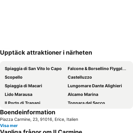
Upptäck attraktioner i närheten
Förstora kartan
Spiaggia di San Vito lo Capo
Falcone & Borsellino Flygplats
Scopello
Castelluzzo
Spiaggia di Macari
Lungomare Dante Alighieri
Lido Marausa
Alcamo Marina
Il Porto di Trapani
Tonnara del Secco
Boendeinformation
Praia Favignana
Spiaggia Castellammare del Golfo
Piazza Carmine, 23, 91016, Erice, Italien
Isola delle Femmine
Spiaggia Balestrate
Visa mer
Le Cinque Torri
Segesta
Vanliga frågor om Il Carmine