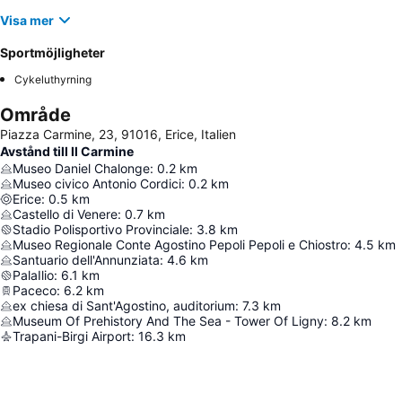
Visa mer
Sportmöjligheter
Cykeluthyrning
Område
Piazza Carmine, 23, 91016, Erice, Italien
Avstånd till Il Carmine
Museo Daniel Chalonge
:
0.2
km
Museo civico Antonio Cordici
:
0.2
km
Erice
:
0.5
km
Castello di Venere
:
0.7
km
Stadio Polisportivo Provinciale
:
3.8
km
Museo Regionale Conte Agostino Pepoli Pepoli e Chiostro
:
4.5
km
Santuario dell'Annunziata
:
4.6
km
PalaIlio
:
6.1
km
Paceco
:
6.2
km
ex chiesa di Sant'Agostino, auditorium
:
7.3
km
Museum Of Prehistory And The Sea - Tower Of Ligny
:
8.2
km
Trapani-Birgi Airport
:
16.3
km