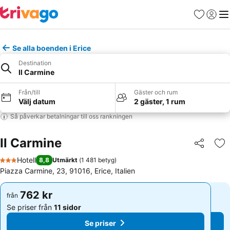
Favoriter
Logga 
Me
Se alla boenden i Erice
Destination
Il Carmine
Från/till
Gäster och rum
Välj datum
2 gäster, 1 rum
Så påverkar betalningar till oss rankningen
Il Carmine
Dela
Läg
Hotell
8,8
Utmärkt
(
1 481 betyg
)
3 Stjärnor
Piazza Carmine, 23, 91016, Erice, Italien
762 kr
762 kr
från
från
Se priser från
11 sidor
Se priser från
11 sidor
Se priser
Se priser