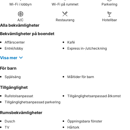
Wi-Fi i lobbyn
Wi-Fi på rummet
Parkering
A/C
Restaurang
Hotellbar
Alla bekvämligheter
Bekvämligheter på boendet
Affärscenter
Kafé
Entré/lobby
Express in-/utcheckning
Visa mer
För barn
Spjälsäng
Måltider för barn
Tillgänglighet
Rullstolsanpassat
Tillgänglighetsanpassad åtkomst
Tillgänglighetsanpassad parkering
Rumsbekvämligheter
Dusch
Öppningsbara fönster
TV
Hårtork