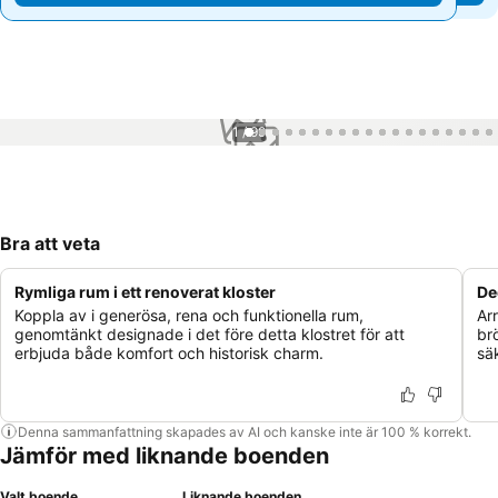
1 / 99
Bra att veta
Rymliga rum i ett renoverat kloster
De
Koppla av i generösa, rena och funktionella rum,
Arr
genomtänkt designade i det före detta klostret för att
br
erbjuda både komfort och historisk charm.
säk
Denna sammanfattning skapades av AI och kanske inte är 100 % korrekt.
Jämför med liknande boenden
Valt boende
Liknande boenden