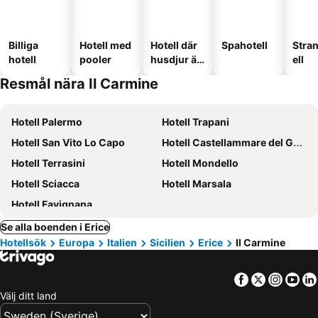
Billiga
Hotell med
Hotell där
Spahotell
Stra
hotell
pooler
husdjur är
ell
tillåtna
Resmål nära Il Carmine
Hotell Palermo
Hotell Trapani
Hotell San Vito Lo Capo
Hotell Castellammare del Golfo
Hotell Terrasini
Hotell Mondello
Hotell Sciacca
Hotell Marsala
Hotell Favignana
Se alla boenden i Erice
Hotellsök
Europa
Italien
Sicilien
Erice
Il Carmine
Facebook
Twitter
Insta
Yo
Välj ditt land