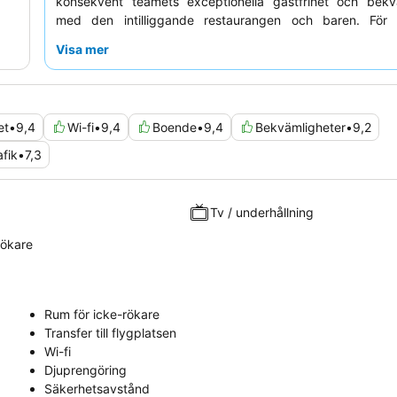
konsekvent teamets exceptionella gästfrihet och bekv
med den intilliggande restaurangen och baren. För
ankomst och avresa rekommenderar gästerna starkt att a
Visa mer
bekväma
flygplatstransfern
.
et
•
9,4
Wi-fi
•
9,4
Boende
•
9,4
Bekvämligheter
•
9,2
afik
•
7,3
Tv / underhållning
rökare
Rum för icke-rökare
Transfer till flygplatsen
Wi-fi
Djuprengöring
Säkerhetsavstånd