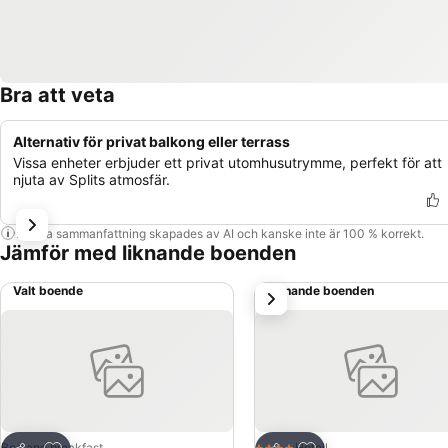
Bra att veta
Alternativ för privat balkong eller terrass
Vissa enheter erbjuder ett privat utomhusutrymme, perfekt för att
njuta av Splits atmosfär.
Denna sammanfattning skapades av AI och kanske inte är 100 % korrekt.
Jämför med liknande boenden
Valt boende
Liknande boenden
nästa
Lägg till i Mina Favoriter
Lägg till i Mina Favo
Bed and breakfast
Hotell