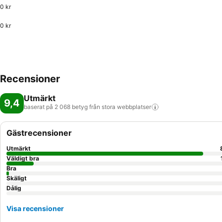
0 kr
0 kr
Recensioner
Utmärkt
9,4
baserat på 2 068 betyg från stora
webbplatser
Gästrecensioner
Utmärkt
Väldigt bra
Bra
Skäligt
Dålig
Visa recensioner