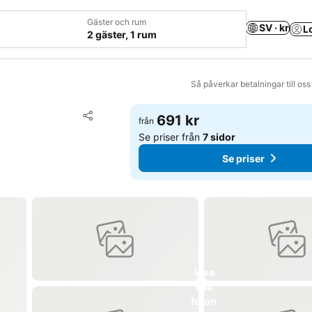
Gäster och rum
SV · kr
L
2 gäster, 1 rum
Så påverkar betalningar till os
Lägg till i Mina Favoriter
691 kr
från
Dela
Se priser från
7 sidor
Se priser