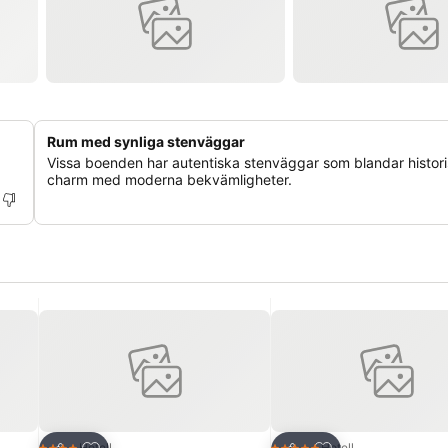
Rum med synliga stenväggar
Vissa boenden har autentiska stenväggar som blandar histor
charm med moderna bekvämligheter.
riter
Lägg till i Mina Favoriter
Lägg till i Mina Fa
Hotell
Hotell