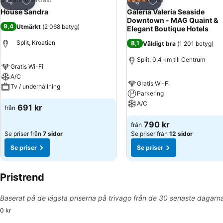
4 Stjärnor
Dela
Dela
House Sandra
Galeria Valeria Seaside
Downtown - MAG Quaint &
9,4
Utmärkt
(
2 068 betyg
)
Elegant Boutique Hotels
Split, Kroatien
8,1
Väldigt bra
(
1 201 betyg
)
Split, 0.4 km till Centrum
Gratis Wi-Fi
A/C
Gratis Wi-Fi
Tv / underhållning
Parkering
A/C
691 kr
från
790 kr
från
Se priser från
7 sidor
Se priser från
12 sidor
Se priser
Se priser
Pristrend
Baserat på de lägsta priserna på trivago från de 30 senaste dagarn
0 kr