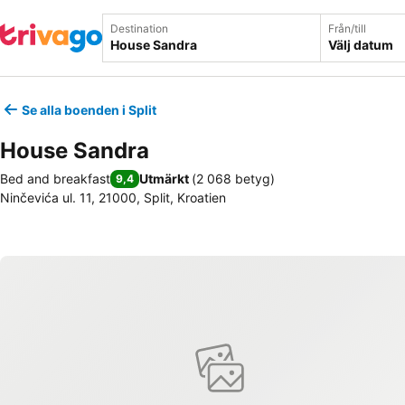
Destination
Från/till
Välj datum
Se alla boenden i Split
House Sandra
Bed and breakfast
Utmärkt
(
2 068 betyg
)
9,4
Ninčevića ul. 11, 21000, Split, Kroatien