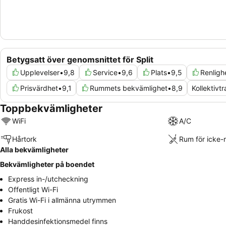
Betygsatt över genomsnittet för Split
Upplevelser
•
9,8
Service
•
9,6
Plats
•
9,5
Renligh
Prisvärdhet
•
9,1
Rummets bekvämlighet
•
8,9
Kollektivtr
Toppbekvämligheter
WiFi
A/C
Hårtork
Rum för icke-
Alla bekvämligheter
Bekvämligheter på boendet
Express in-/utcheckning
Offentligt Wi-Fi
Gratis Wi-Fi i allmänna utrymmen
Frukost
Handdesinfektionsmedel finns