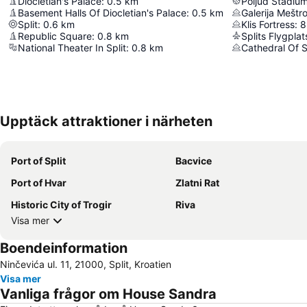
Diocletian's Palace
:
0.5
km
Poljud Stadiu
Basement Halls Of Diocletian's Palace
:
0.5
km
Galerija Meštr
Split
:
0.6
km
Klis Fortress
:
8
Republic Square
:
0.8
km
Splits Flygplat
National Theater In Split
:
0.8
km
Cathedral Of 
Upptäck attraktioner i närheten
Port of Split
Bacvice
Port of Hvar
Zlatni Rat
Historic City of Trogir
Riva
Visa mer
Boendeinformation
Ninčevića ul. 11, 21000, Split, Kroatien
Visa mer
Vanliga frågor om House Sandra