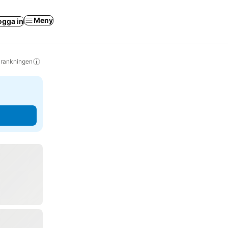
Meny
ogga in
s rankningen