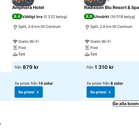
4 Stjärnor
5 Stjärnor
Dela
Dela
Amphora Hotel
Radisson Blu Resort & Spa,
8,4
8,9
Väldigt bra
(
5 332 betyg
)
Utmärkt
(
16 018 betyg
)
Split, 3.6 km till Centrum
Split, 2.6 km till Centrum
Gratis Wi-Fi
Gratis Wi-Fi
Pool
Pool
Spa
Spa
879 kr
1 310 kr
från
från
Se priser från
14 sidor
Se priser från
8 sidor
Se priser
Se priser
Se alla boen
a