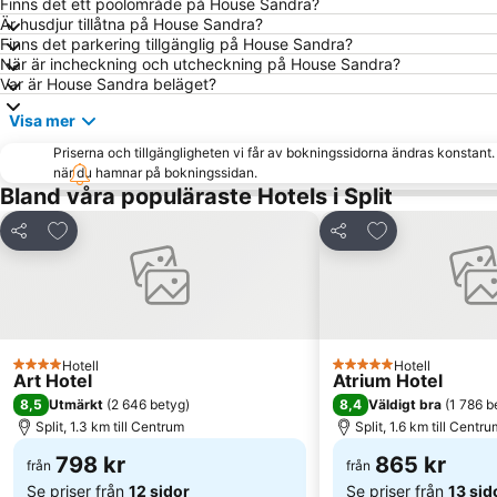
Finns det ett poolområde på House Sandra?
Är husdjur tillåtna på House Sandra?
Finns det parkering tillgänglig på House Sandra?
När är incheckning och utcheckning på House Sandra?
Var är House Sandra beläget?
Visa mer
Priserna och tillgängligheten vi får av bokningssidorna ändras konstant
när du hamnar på bokningssidan.
Bland våra populäraste Hotels i Split
Lägg till i Mina Favoriter
Lägg till i Mina
Dela
Dela
Hotell
Hotell
4 Stjärnor
5 Stjärnor
Art Hotel
Atrium Hotel
8,5
8,4
Utmärkt
(
2 646 betyg
)
Väldigt bra
(
1 786 b
Split, 1.3 km till Centrum
Split, 1.6 km till Centru
798 kr
865 kr
från
från
Se priser från
12 sidor
Se priser från
13 sid