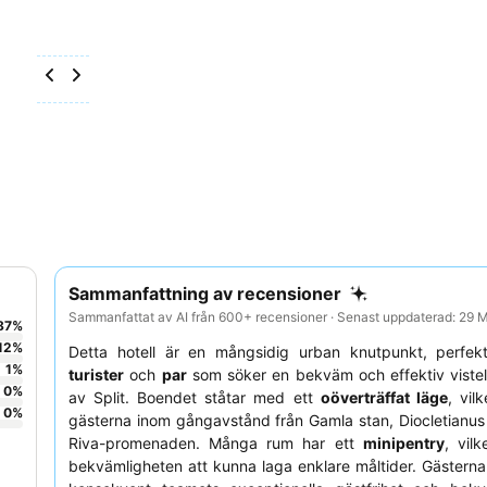
Sammanfattning av recensioner
Sammanfattat av AI från 600+ recensioner · Senast uppdaterad: 29
87
%
12
%
Detta hotell är en mångsidig urban knutpunkt, perfek
1
%
turister
och
par
som söker en bekväm och effektiv vistels
0
%
av Split. Boendet ståtar med ett
oöverträffat läge
, vil
0
%
gästerna inom gångavstånd från Gamla stan, Diocletianus
Riva-promenaden. Många rum har ett
minipentry
, vilk
bekvämligheten att kunna laga enklare måltider. Gäster