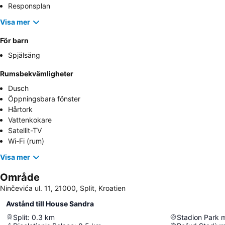
Responsplan
Visa mer
För barn
Spjälsäng
Rumsbekvämligheter
Dusch
Öppningsbara fönster
Hårtork
Vattenkokare
Satellit-TV
Wi-Fi (rum)
Visa mer
Område
Ninčevića ul. 11, 21000, Split, Kroatien
Avstånd till House Sandra
Split
:
0.3
km
Stadion Park 