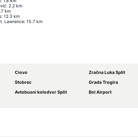
m
:
1.8
km
ović
:
2.2
km
.7
km
s
:
12.3
km
St. Lawrence
:
15.7
km
Förstora kartan
Ciovo
Zračna Luka Split
Stobrec
Grada Trogira
Avtobusni kolodvor Split
Bol Airport