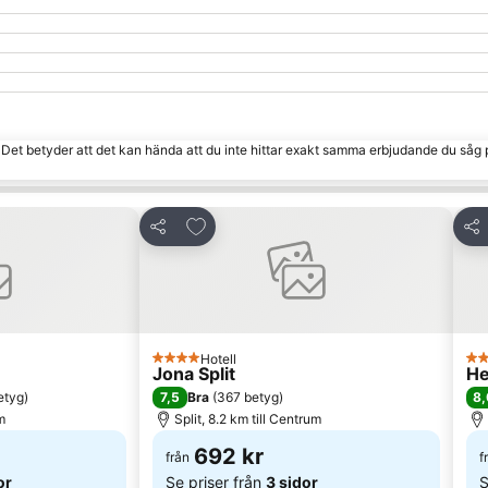
. Det betyder att det kan hända att du inte hittar exakt samma erbjudande du såg 
 Favoriter
Lägg till i Mina Favoriter
Dela
Del
Hotell
4 Stjärnor
4 S
Jona Split
He
7,5
8,
etyg
)
Bra
(
367 betyg
)
m
Split, 8.2 km till Centrum
692 kr
från
f
or
Se priser från
3 sidor
S