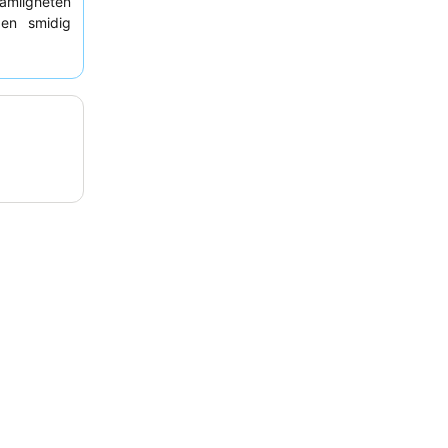
ämligheten
 en smidig
nvända den