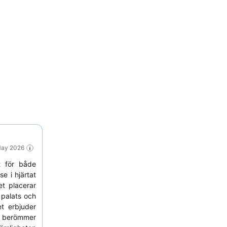
 May 2026
t för både
e i hjärtat
ket placerar
 palats och
et erbjuder
na berömmer