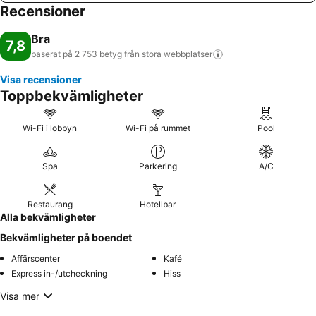
Recensioner
Bra
7,8
baserat på 2 753 betyg från stora
webbplatser
Visa recensioner
Toppbekvämligheter
Wi-Fi i lobbyn
Wi-Fi på rummet
Pool
Spa
Parkering
A/C
Restaurang
Hotellbar
Alla bekvämligheter
Bekvämligheter på boendet
Affärscenter
Kafé
Express in-/utcheckning
Hiss
Visa mer