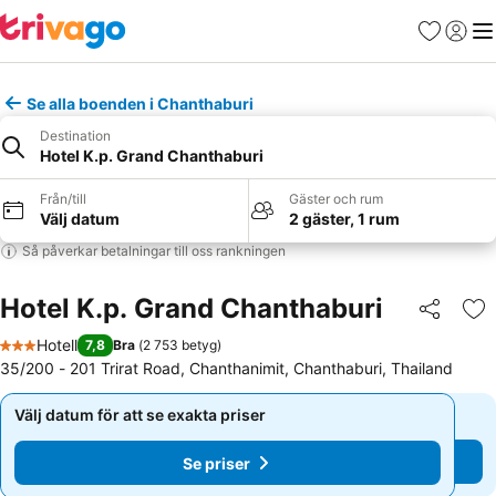
Favoriter
Logga 
Me
Se alla boenden i Chanthaburi
Destination
Hotel K.p. Grand Chanthaburi
Från/till
Gäster och rum
Välj datum
2 gäster, 1 rum
Så påverkar betalningar till oss rankningen
Hotel K.p. Grand Chanthaburi
Dela
Läg
Hotell
7,8
Bra
(
2 753 betyg
)
3 Stjärnor
35/200 - 201 Trirat Road, Chanthanimit, Chanthaburi, Thailand
Välj datum för att se exakta priser
Välj datum för att se exakta priser
Se priser
Se priser