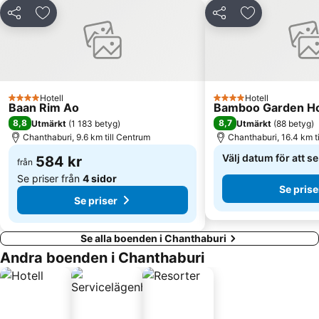
Dela
Lägg till i Mina Favoriter
Dela
Lägg till i Mi
Hotell
Hotell
4 Stjärnor
4 Stjärnor
Baan Rim Ao
Bamboo Garden H
8,8
8,7
Utmärkt
(
1 183 betyg
)
Utmärkt
(
88 betyg
)
Chanthaburi, 9.6 km till Centrum
Chanthaburi, 16.4 km t
Välj datum för att s
584 kr
från
Se priser från
4 sidor
Se prise
Se priser
Se alla boenden i Chanthaburi
Andra boenden i Chanthaburi