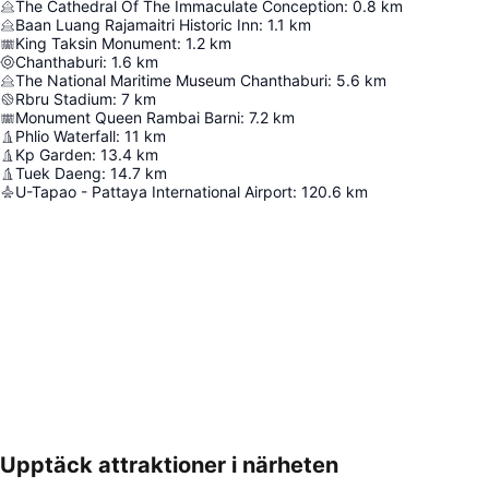
The Cathedral Of The Immaculate Conception
:
0.8
km
Baan Luang Rajamaitri Historic Inn
:
1.1
km
King Taksin Monument
:
1.2
km
Chanthaburi
:
1.6
km
The National Maritime Museum Chanthaburi
:
5.6
km
Rbru Stadium
:
7
km
Monument Queen Rambai Barni
:
7.2
km
Phlio Waterfall
:
11
km
Kp Garden
:
13.4
km
Tuek Daeng
:
14.7
km
U-Tapao - Pattaya International Airport
:
120.6
km
Upptäck attraktioner i närheten
Förstora kartan