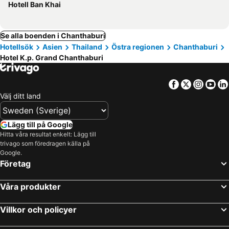
Hotell Ban Khai
Se alla boenden i Chanthaburi
Hotellsök
Asien
Thailand
Östra regionen
Chanthaburi
Hotel K.p. Grand Chanthaburi
Facebook
Twitter
Insta
Yo
Välj ditt land
Lägg till på Google
Hitta våra resultat enkelt: Lägg till
trivago som föredragen källa på
Google.
Företag
Våra produkter
Villkor och policyer