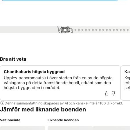
1 / 49
Bra att veta
Chanthaburis högsta byggnad
Ka
Upplev panoramautsikt över staden från en av de högsta
Ko
våningarna på detta framstående hotell, erkänt som den
er
högsta byggnaden i området.
sek
Denna sammanfattning skapades av AI och kanske inte är 100 % korrekt.
Jämför med liknande boenden
Valt boende
Liknande boenden