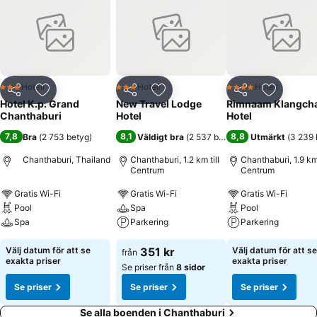
Hotell
Hotell
Hotell
3 Stjärnor
3 Stjärnor
4 Stjärnor
Dela
Lägg till i Mina Favoriter
Dela
Lägg till i Mina Favoriter
Dela
Lägg till
Hotel K.p. Grand
New Travel Lodge
Rimnaam Klangch
Chanthaburi
Hotel
Hotel
7,8
8,1
8,8
Bra
(
2 753 betyg
)
Väldigt bra
(
2 537 betyg
)
Utmärkt
(
3 239 
Chanthaburi, Thailand
Chanthaburi, 1.2 km till
Chanthaburi, 1.9 km 
Centrum
Centrum
Gratis Wi-Fi
Gratis Wi-Fi
Gratis Wi-Fi
Pool
Spa
Pool
Spa
Parkering
Parkering
Välj datum för att se
351 kr
Välj datum för att se
från
exakta priser
exakta priser
Se priser från
8 sidor
Se priser
Se priser
Se priser
Se alla boenden i Chanthaburi