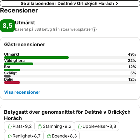
Se alla boenden i Deštné v Orlických Horách
Recensioner
Utmärkt
8,5
baserat på 888 betyg från stora
webbplatser
Gästrecensioner
Utmärkt
49
%
Väldigt bra
22
%
Bra
12
%
Skäligt
5
%
Dålig
12
%
Visa recensioner
Betygsatt över genomsnittet för Deštné v Orlických
Horách
Plats
•
9,2
Stämning
•
9,2
Upplevelser
•
8,8
Renlighet
•
8,7
Boende
•
8,3