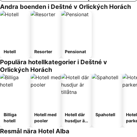
Andra boenden i Deštné v Orlických Horách
Hotell
Resorter
Pensionat
Populära hotellkategorier i Deštné v
Orlických Horách
Billiga
Hotell med
Hotell där
Spahotell
Hote
hotell
pooler
husdjur är
park
tillåtna
Resmål nära Hotel Alba