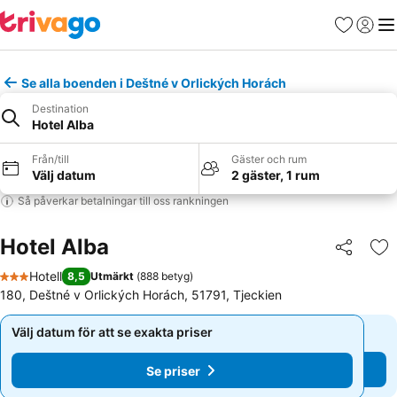
Favoriter
Logga 
Me
Se alla boenden i Deštné v Orlických Horách
Destination
Hotel Alba
Från/till
Gäster och rum
Välj datum
2 gäster, 1 rum
Så påverkar betalningar till oss rankningen
Hotel Alba
Dela
Läg
Hotell
8,5
Utmärkt
(
888 betyg
)
3 Stjärnor
180, Deštné v Orlických Horách, 51791, Tjeckien
Välj datum för att se exakta priser
Välj datum för att se exakta priser
Se priser
Se priser