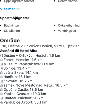
Öppningsbara fönster
Centralvärme
Visa mer
Sportmöjligheter
Badminton
Cykeluthyrning
Skidåkning
Vandringsled
Område
180, Deštné v Orlických Horách, 51791, Tjeckien
Avstånd till Hotel Alba
Deštné v Orlických Horách
:
1.6
km
Zamek Homole
:
11.6
km
Muzeum Papiernictwa
:
11.9
km
Solnice
:
13.4
km
Leśna Skała
:
14.1
km
Hanička
:
15.1
km
Kolowrat
:
16.2
km
zámek Nové Město nad Metují
:
16.5
km
Opočno Castle
:
18.5
km
Kaplica Czaszek
:
19.3
km
Chateau Náchod
:
20
km
Pardubice Airport
:
55.1
km