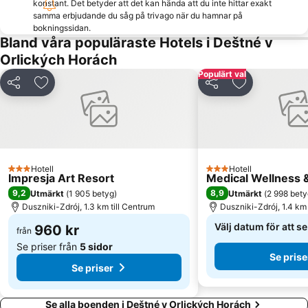
konstant. Det betyder att det kan hända att du inte hittar exakt
samma erbjudande du såg på trivago när du hamnar på
bokningssidan.
Bland våra populäraste Hotels i Deštné v
Orlických Horách
Populärt val
Dela
Lägg till i Mina Favoriter
Dela
Lägg till i Mi
Hotell
Hotell
3 Stjärnor
3 Stjärnor
Impresja Art Resort
Medical Wellness
9,2
8,9
Utmärkt
(
1 905 betyg
)
Utmärkt
(
2 998 bety
Duszniki-Zdrój, 1.3 km till Centrum
Duszniki-Zdrój, 1.4 km 
Välj datum för att s
960 kr
från
Se priser från
5 sidor
Se prise
Se priser
Se alla boenden i Deštné v Orlických Horách