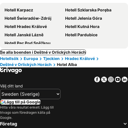
Hotell Karpacz
Hotell Szklarska Poręba
Hotell Świeradów-Zdrój
Hotell Jelenia Góra
Hotell Hradec Králové
Hotell Kutná Hora
Hotell Janské Lázně
Hotell Pardubice
Hotell Pec Pod Sněžkou
Se alla boenden i Deštné v Orlických Horách
Hotellsök
Europa
Tjeckien
Hradec Králové
Deštné v Orlických Horách
Hotel Alba
Facebook
Twitter
Insta
Yo
Välj ditt land
Lägg till på Google
Hitta våra resultat enkelt: Lägg till
trivago som föredragen källa på
Google.
Företag