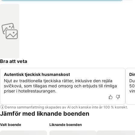
Bra att veta
Autentisk tjeckisk husmanskost
Di
Njut av traditionella tjeckiska rätter, inklusive den rejäla
Du 
svíčková, som tillagas med omsorg och erbjuds till rimliga
50
priser i hotellrestaurangen.
vin
Denna sammanfattning skapades av AI och kanske inte är 100 % korrekt.
Jämför med liknande boenden
Valt boende
Liknande boenden