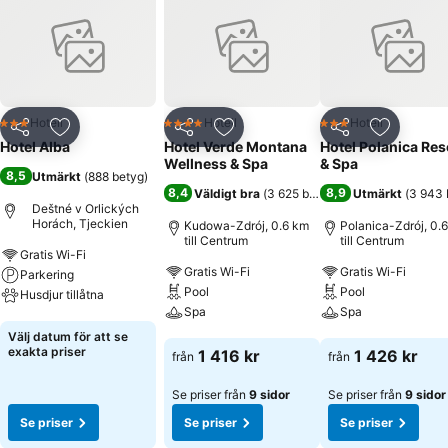
Hotell
Hotell
Hotell
3 Stjärnor
4 Stjärnor
3 Stjärnor
Dela
Lägg till i Mina Favoriter
Dela
Lägg till i Mina Favoriter
Dela
Lägg till
Hotel Alba
Hotel Verde Montana
Hotel Polanica Res
Wellness & Spa
& Spa
8,5
Utmärkt
(
888 betyg
)
8,4
8,9
Väldigt bra
(
3 625 betyg
)
Utmärkt
(
3 943 
Deštné v Orlických
Horách, Tjeckien
Kudowa-Zdrój, 0.6 km
Polanica-Zdrój, 0.
till Centrum
till Centrum
Gratis Wi-Fi
Gratis Wi-Fi
Gratis Wi-Fi
Parkering
Pool
Pool
Husdjur tillåtna
Spa
Spa
Se priser
Välj datum för att se
Se priser
Se priser
exakta priser
1 416 kr
1 426 kr
från
från
Se priser från
9 sidor
Se priser från
9 sidor
Se priser
Se priser
Se priser