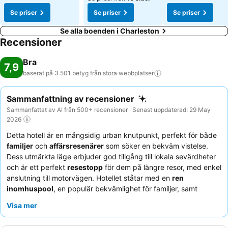
Se priser
Se priser
Se priser
Se alla boenden i Charleston
Recensioner
Bra
7,9
baserat på 3 501 betyg från stora
webbplatser
Sammanfattning av recensioner
Sammanfattat av AI från 500+ recensioner · Senast uppdaterad: 29 May
2026
Detta hotell är en mångsidig urban knutpunkt, perfekt för både
familjer
och
affärsresenärer
som söker en bekväm vistelse.
Dess utmärkta läge erbjuder god tillgång till lokala sevärdheter
och är ett perfekt
resestopp
för dem på längre resor, med enkel
anslutning till motorvägen. Hotellet ståtar med en
ren
inomhuspool
, en populär bekvämlighet för familjer, samt
bekväma och rymliga rum. Gästerna berömmer konsekvent
Visa mer
personalens hjälpsamhet
och det välkomnande
receptionsteamet
. Frukostupplevelsen, även om den varierar,