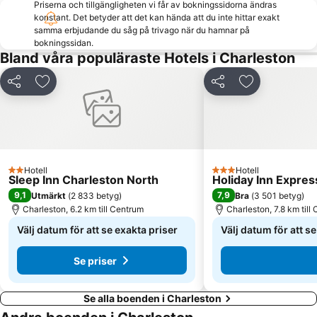
Priserna och tillgängligheten vi får av bokningssidorna ändras
konstant. Det betyder att det kan hända att du inte hittar exakt
samma erbjudande du såg på trivago när du hamnar på
bokningssidan.
Bland våra populäraste Hotels i Charleston
Dela
Lägg till i Mina Favoriter
Dela
Lägg till i Mi
Hotell
Hotell
2 Stjärnor
3 Stjärnor
Sleep Inn Charleston North
Holiday Inn Expres
9,1
7,9
Utmärkt
(
2 833 betyg
)
Bra
(
3 501 betyg
)
Charleston, 6.2 km till Centrum
Charleston, 7.8 km till
Välj datum för att se exakta priser
Välj datum för att s
Se priser
Se alla boenden i Charleston