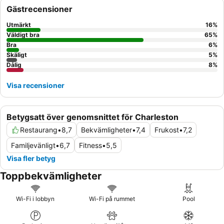
innehåller ofta höjdpunkter som
färsk frukt
och
omeletter
. För
Gästrecensioner
en lugnare upplevelse kan gäster föredra rum som inte vetter
mot motorvägen.
Utmärkt
16
%
Väldigt bra
65
%
Bra
6
%
Skäligt
5
%
Dålig
8
%
Visa recensioner
Betygsatt över genomsnittet för Charleston
Restaurang
•
8,7
Bekvämligheter
•
7,4
Frukost
•
7,2
Familjevänligt
•
6,7
Fitness
•
5,5
Visa fler betyg
Toppbekvämligheter
Wi-Fi i lobbyn
Wi-Fi på rummet
Pool