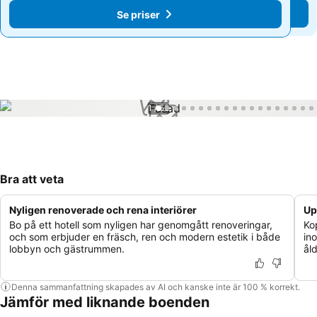
Se priser
Se priser
1 / 52
Bra att veta
Nyligen renoverade och rena interiörer
Up
Bo på ett hotell som nyligen har genomgått renoveringar,
Ko
och som erbjuder en fräsch, ren och modern estetik i både
in
lobbyn och gästrummen.
åld
Denna sammanfattning skapades av AI och kanske inte är 100 % korrekt.
Jämför med liknande boenden