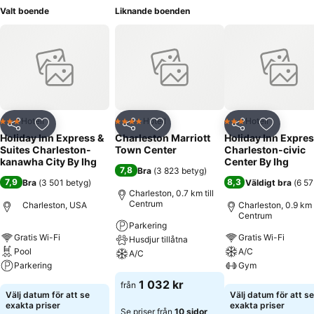
Valt boende
Liknande boenden
Hotell
Hotell
Hotell
3 Stjärnor
4 Stjärnor
3 Stjärnor
Dela
Lägg till i Mina Favoriter
Dela
Lägg till i Mina Favoriter
Dela
Lägg till
Holiday Inn Express &
Charleston Marriott
Holiday Inn Expre
Suites Charleston-
Town Center
Charleston-civic
kanawha City By Ihg
Center By Ihg
7,8
Bra
(
3 823 betyg
)
7,9
8,3
Bra
(
3 501 betyg
)
Väldigt bra
(
6 57
Charleston, 0.7 km till
Centrum
Charleston, USA
Charleston, 0.9 km t
Centrum
Parkering
Gratis Wi-Fi
Gratis Wi-Fi
Husdjur tillåtna
Pool
A/C
A/C
Parkering
Gym
Se priser
1 032 kr
från
Se priser
Se priser
Välj datum för att se
Välj datum för att se
exakta priser
exakta priser
Se priser från
10 sidor