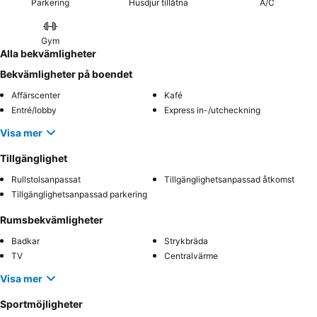
Parkering
Husdjur tillåtna
A/C
Gym
Alla bekvämligheter
Bekvämligheter på boendet
Affärscenter
Kafé
Entré/lobby
Express in-/utcheckning
Visa mer
Tillgänglighet
Rullstolsanpassat
Tillgänglighetsanpassad åtkomst
Tillgänglighetsanpassad parkering
Rumsbekvämligheter
Badkar
Strykbräda
TV
Centralvärme
Visa mer
Sportmöjligheter