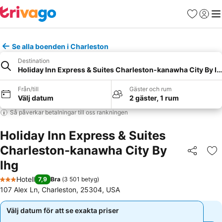
Favoriter
Logga 
Me
Se alla boenden i Charleston
Destination
Holiday Inn Express & Suites Charleston-kanawha City By Ih
Från/till
Gäster och rum
Välj datum
2 gäster, 1 rum
Så påverkar betalningar till oss rankningen
Holiday Inn Express & Suites
Charleston-kanawha City By
Dela
Läg
Ihg
Hotell
7,9
Bra
(
3 501 betyg
)
3 Stjärnor
107 Alex Ln, Charleston, 25304, USA
Välj datum för att se exakta priser
Välj datum för att se exakta priser