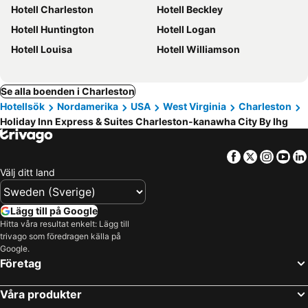
Hotell Charleston
Hotell Beckley
Hotell Huntington
Hotell Logan
Hotell Louisa
Hotell Williamson
Se alla boenden i Charleston
Hotellsök
Nordamerika
USA
West Virginia
Charleston
Holiday Inn Express & Suites Charleston-kanawha City By Ihg
Facebook
Twitter
Insta
Yo
Välj ditt land
Lägg till på Google
Hitta våra resultat enkelt: Lägg till
trivago som föredragen källa på
Google.
Företag
Våra produkter