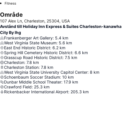
Fitness
Område
107 Alex Ln, Charleston, 25304, USA
Avstånd till Holiday Inn Express & Suites Charleston-kanawha
City By Ihg
Frankenberger Art Gallery
:
5.4
km
West Virginia State Museum
:
5.6
km
East End Historic District
:
6.2
km
Spring Hill Cemetery Historic District
:
6.6
km
Grasscup Road Historic District
:
7.5
km
Charleston
:
7.8
km
Charleston Station
:
7.8
km
West Virginia State University Capitol Center
:
8
km
Schoenbaum Soccer Stadium
:
10
km
Dunbar Middle School Theater
:
17.9
km
Crawford Field
:
25.3
km
Rickenbacker International Airport
:
205.3
km