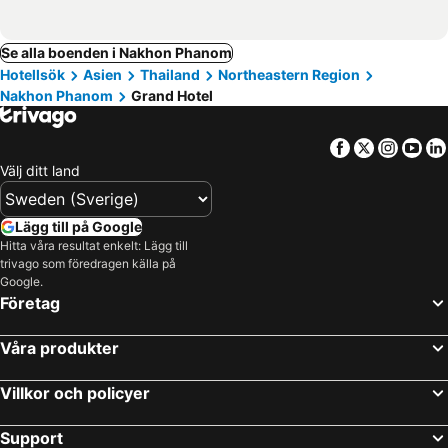
Se alla boenden i Nakhon Phanom
Hotellsök
Asien
Thailand
Northeastern Region
Nakhon Phanom
Grand Hotel
Facebook
Twitter
Insta
Yo
Välj ditt land
Lägg till på Google
Hitta våra resultat enkelt: Lägg till
trivago som föredragen källa på
Google.
Företag
Våra produkter
Villkor och policyer
Support