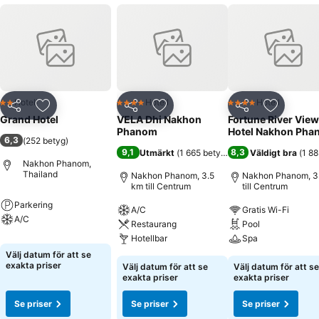
Hotell
Hotell
Hotell
2 Stjärnor
4 Stjärnor
4 Stjärnor
Dela
Lägg till i Mina Favoriter
Dela
Lägg till i Mina Favoriter
Dela
Lägg till
Grand Hotel
VELA Dhi Nakhon
Fortune River View
Phanom
Hotel Nakhon Pha
6,3
(
252 betyg
)
9,1
8,3
Utmärkt
(
1 665 betyg
)
Väldigt bra
(
1 88
Nakhon Phanom,
Thailand
Nakhon Phanom, 3.5
Nakhon Phanom, 3
km till Centrum
till Centrum
Parkering
A/C
Gratis Wi-Fi
A/C
Restaurang
Pool
Hotellbar
Spa
Välj datum för att se
exakta priser
Välj datum för att se
Välj datum för att se
exakta priser
exakta priser
Se priser
Se priser
Se priser