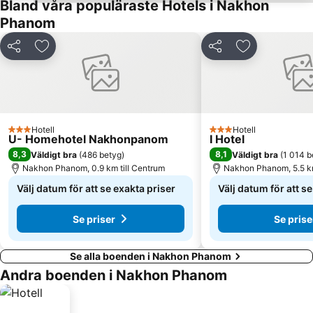
Bland våra populäraste Hotels i Nakhon
Phanom
Dela
Lägg till i Mina Favoriter
Dela
Lägg till i Mi
Hotell
Hotell
3 Stjärnor
3 Stjärnor
U- Homehotel Nakhonpanom
I Hotel
8,3
8,1
Väldigt bra
(
486 betyg
)
Väldigt bra
(
1 014 b
Nakhon Phanom, 0.9 km till Centrum
Nakhon Phanom, 5.5 km
Välj datum för att se exakta priser
Välj datum för att s
Se priser
Se prise
Se alla boenden i Nakhon Phanom
Andra boenden i Nakhon Phanom