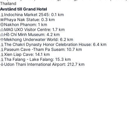
Thailand
Avstånd till Grand Hotel
Indochina Market 2545
:
0.1
km
Phaya Nak Statue
:
0.3
km
Nakhon Phanom
:
1
km
MAG UXO Visitor Centre
:
1.7
km
Hồ Chí Minh Museum
:
4.2
km
Mekhong Underwater World
:
6.2
km
The Chakri Dynasty Honor Celebration House
:
6.4
km
Paseum Cave -Tham Pa Sueam
:
10.7
km
Xien Liap Cave
:
14.1
km
Tha Falang - Lake Falang
:
15.3
km
Udon Thani International Airport
:
212.7
km