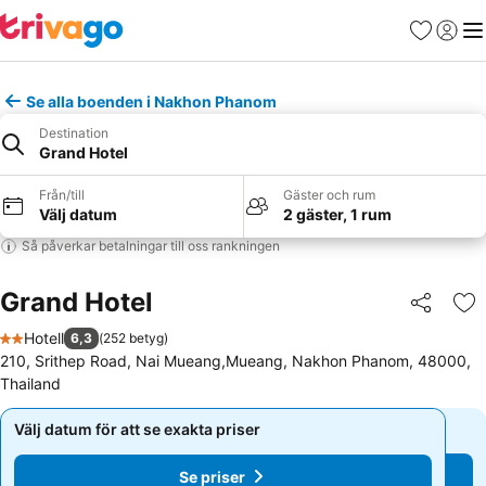
Favoriter
Logga 
Me
Se alla boenden i Nakhon Phanom
Destination
Grand Hotel
Från/till
Gäster och rum
Välj datum
2 gäster, 1 rum
Så påverkar betalningar till oss rankningen
Grand Hotel
Dela
Läg
Hotell
6,3
(
252 betyg
)
2 Stjärnor
210, Srithep Road, Nai Mueang,Mueang, Nakhon Phanom, 48000,
Thailand
Välj datum för att se exakta priser
Välj datum för att se exakta priser
Se priser
Se priser