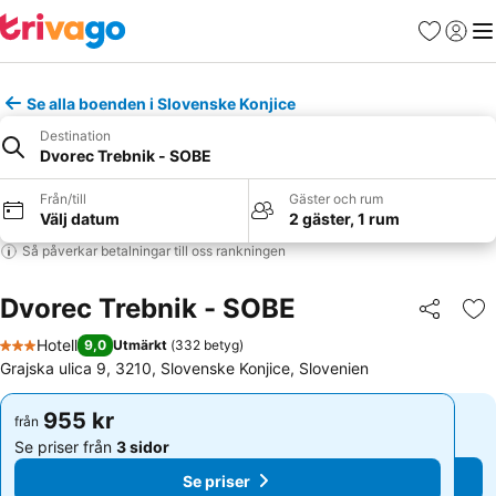
Favoriter
Logga 
Me
Se alla boenden i Slovenske Konjice
Destination
Dvorec Trebnik - SOBE
Från/till
Gäster och rum
Välj datum
2 gäster, 1 rum
Så påverkar betalningar till oss rankningen
Dvorec Trebnik - SOBE
Dela
Läg
Hotell
9,0
Utmärkt
(
332 betyg
)
3 Stjärnor
Grajska ulica 9, 3210, Slovenske Konjice, Slovenien
955 kr
955 kr
från
från
Se priser från
3 sidor
Se priser från
3 sidor
Se priser
Se priser