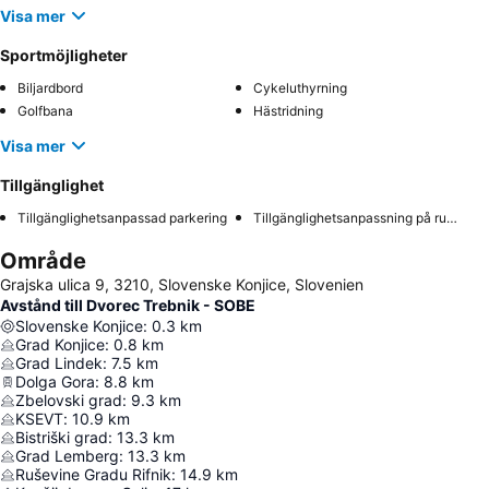
Visa mer
Sportmöjligheter
Biljardbord
Cykeluthyrning
Golfbana
Hästridning
Visa mer
Tillgänglighet
Tillgänglighetsanpassad parkering
Tillgänglighetsanpassning på rummet
Område
Grajska ulica 9, 3210, Slovenske Konjice, Slovenien
Avstånd till Dvorec Trebnik - SOBE
Slovenske Konjice
:
0.3
km
Grad Konjice
:
0.8
km
Grad Lindek
:
7.5
km
Dolga Gora
:
8.8
km
Zbelovski grad
:
9.3
km
KSEVT
:
10.9
km
Bistriški grad
:
13.3
km
Grad Lemberg
:
13.3
km
Ruševine Gradu Rifnik
:
14.9
km