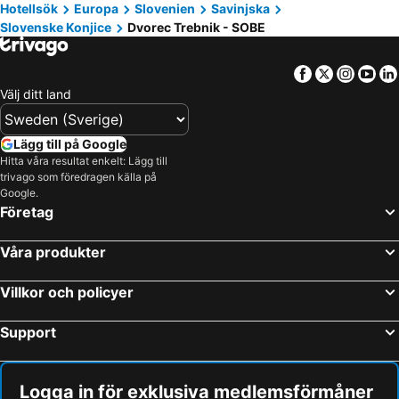
Hotellsök
Europa
Slovenien
Savinjska
Slovenske Konjice
Dvorec Trebnik - SOBE
Facebook
Twitter
Insta
Yo
Välj ditt land
Lägg till på Google
Hitta våra resultat enkelt: Lägg till
trivago som föredragen källa på
Google.
Företag
Våra produkter
Villkor och policyer
Support
Logga in för exklusiva medlemsförmåner