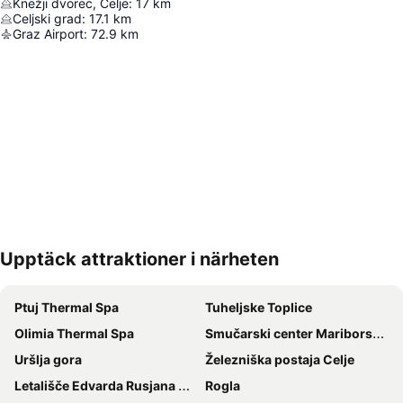
Knežji dvorec, Celje
:
17
km
Celjski grad
:
17.1
km
Graz Airport
:
72.9
km
Upptäck attraktioner i närheten
Förstora kartan
Ptuj Thermal Spa
Tuheljske Toplice
Olimia Thermal Spa
Smučarski center Mariborsko Pohorje
Uršlja gora
Železniška postaja Celje
Letališče Edvarda Rusjana Maribor
Rogla