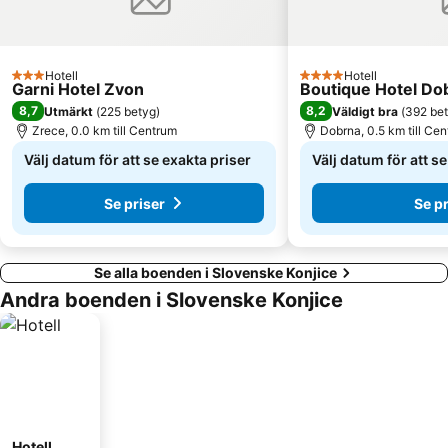
Hotell
Hotell
3 Stjärnor
4 Stjärnor
Garni Hotel Zvon
Boutique Hotel Do
8,7
8,2
Utmärkt
(
225 betyg
)
Väldigt bra
(
392 be
Zrece, 0.0 km till Centrum
Dobrna, 0.5 km till Ce
Välj datum för att se exakta priser
Välj datum för att s
Se priser
Se pr
Se alla boenden i Slovenske Konjice
Andra boenden i Slovenske Konjice
Hotell