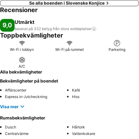
Se alla boenden i Slovenske Konjice
Recensioner
Utmärkt
9,0
baserat på 332 betyg från stora
webbplatser
Toppbekvämligheter
Wi-Fi i lobbyn
Wi-Fi på rummet
Parkering
A/C
Alla bekvämligheter
Bekvämligheter på boendet
Affärscenter
Kafé
Express in-/utcheckning
Hiss
Visa mer
Rumsbekvämligheter
Dusch
Hårtork
Centralvärme
Vattenkokare