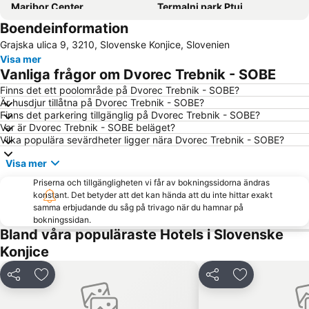
Maribor Center
Termalni park Ptuj
Boendeinformation
Dvorac Trakoscan
Grajska ulica 9, 3210, Slovenske Konjice, Slovenien
Visa mer
Vanliga frågor om Dvorec Trebnik - SOBE
Finns det ett poolområde på Dvorec Trebnik - SOBE?
Är husdjur tillåtna på Dvorec Trebnik - SOBE?
Finns det parkering tillgänglig på Dvorec Trebnik - SOBE?
Var är Dvorec Trebnik - SOBE beläget?
Vilka populära sevärdheter ligger nära Dvorec Trebnik - SOBE?
Visa mer
Priserna och tillgängligheten vi får av bokningssidorna ändras
konstant. Det betyder att det kan hända att du inte hittar exakt
samma erbjudande du såg på trivago när du hamnar på
bokningssidan.
Bland våra populäraste Hotels i Slovenske
Konjice
Dela
Lägg till i Mina Favoriter
Dela
Lägg till i Mi