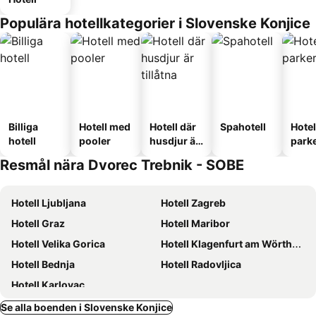
Populära hotellkategorier i Slovenske Konjice
Billiga
Hotell med
Hotell där
Spahotell
Hote
hotell
pooler
husdjur är
park
tillåtna
Resmål nära Dvorec Trebnik - SOBE
Hotell Ljubljana
Hotell Zagreb
Hotell Graz
Hotell Maribor
Hotell Velika Gorica
Hotell Klagenfurt am Wörthersee
Hotell Bednja
Hotell Radovljica
Hotell Karlovac
Se alla boenden i Slovenske Konjice