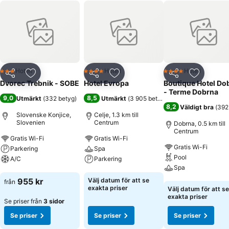
Hotell
Hotell
Hotell
3 Stjärnor
4 Stjärnor
4 Stjärnor
Dela
Lägg till i Mina Favoriter
Dela
Lägg till i Mina Favoriter
Dela
Lägg till
Dvorec Trebnik - SOBE
Hotel Evropa
Boutique Hotel Do
- Terme Dobrna
9,0
8,5
Utmärkt
(
332 betyg
)
Utmärkt
(
3 905 betyg
)
8,2
Väldigt bra
(
392
Slovenske Konjice,
Celje, 1.3 km till
Slovenien
Centrum
Dobrna, 0.5 km till
Centrum
Gratis Wi-Fi
Gratis Wi-Fi
Gratis Wi-Fi
Parkering
Spa
Pool
A/C
Parkering
Spa
Se priser
Se priser
955 kr
Välj datum för att se
från
Se priser
exakta priser
Välj datum för att se
exakta priser
Se priser från
3 sidor
Se priser
Se priser
Se priser