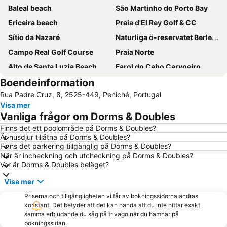
Baleal beach
São Martinho do Porto Bay
Ericeira beach
Praia d'El Rey Golf & CC
Sítio da Nazaré
Naturliga ö-reservatet Berlenges
Campo Real Golf Course
Praia Norte
Alto de Santa Luzia Beach
Farol do Cabo Carvoeiro
Boendeinformation
Óbidos lagoon
Praia de Ribeira d'Ilhas
Rua Padre Cruz, 8, 2525-449, Peniché, Portugal
Padrão de Vasco da Gama
Visa mer
Vanliga frågor om Dorms & Doubles
Finns det ett poolområde på Dorms & Doubles?
Är husdjur tillåtna på Dorms & Doubles?
Finns det parkering tillgänglig på Dorms & Doubles?
När är incheckning och utcheckning på Dorms & Doubles?
Var är Dorms & Doubles beläget?
Visa mer
Priserna och tillgängligheten vi får av bokningssidorna ändras
konstant. Det betyder att det kan hända att du inte hittar exakt
samma erbjudande du såg på trivago när du hamnar på
bokningssidan.