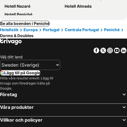
Hotell Nazaré
Hotell Almada
Hotell Peniché
Se alla boenden i Peniché
Hotellsök
Europa
Portugal
Centrala Portugal
Peniché
Dorms & Doubles
Facebook
Twitter
Insta
Yo
Välj ditt land
Lägg till på Google
Hitta våra resultat enkelt: Lägg till
trivago som föredragen källa på
Google.
Företag
Våra produkter
Villkor och policyer