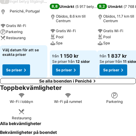
/
Inget betyg tillgängligt
8,8
9,2
Utmärkt
(
5 917 betyg
)
Utmärkt
(
7 768 
Peniché, Portugal
Obidos, 8.6 km till
Obidos, 11.7 km till
Centrum
Centrum
Gratis Wi-Fi
Gratis Wi-Fi
Gratis Wi-Fi
Parkering
Pool
Pool
Restaurang
Spa
Spa
Välj datum för att se
exakta priser
1 150 kr
1 837 kr
från
från
Se priser från
12 sidor
Se priser från
11 sido
Se priser
Se priser
Se priser
Se alla boenden i Peniché
Toppbekvämligheter
Wi-Fi i lobbyn
Wi-Fi på rummet
Parkering
Restaurang
Alla bekvämligheter
Bekvämligheter på boendet