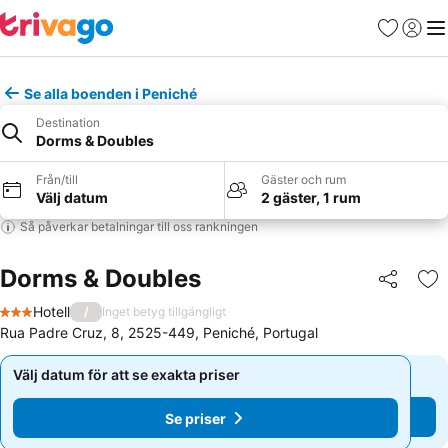
Favoriter
Logga 
Me
Se alla boenden i Peniché
Destination
Dorms & Doubles
Från/till
Gäster och rum
Välj datum
2 gäster, 1 rum
Så påverkar betalningar till oss rankningen
Dorms & Doubles
Dela
Läg
Hotell
/
Inget betyg tillgängligt
3 Stjärnor
Rua Padre Cruz, 8, 2525-449, Peniché, Portugal
Välj datum för att se exakta priser
Välj datum för att se exakta priser
Se priser
Se priser