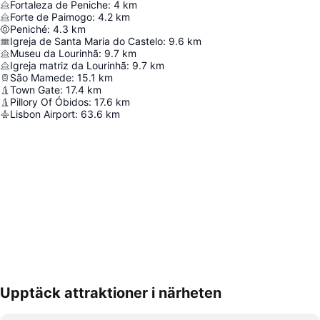
Fortaleza de Peniche
:
4
km
Forte de Paimogo
:
4.2
km
Peniché
:
4.3
km
Igreja de Santa Maria do Castelo
:
9.6
km
Museu da Lourinhã
:
9.7
km
Igreja matriz da Lourinhã
:
9.7
km
São Mamede
:
15.1
km
Town Gate
:
17.4
km
Pillory Of Óbidos
:
17.6
km
Lisbon Airport
:
63.6
km
Upptäck attraktioner i närheten
Förstora kartan