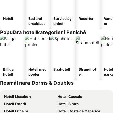
Hotell
Bed and
Serviceläg
Resorter
Vand
breakfast
enhet
m
Populära hotellkategorier i Peniché
Billiga
Hotell med
Spahotell
Strandhot
Hote
hotell
pooler
ell
park
Resmål nära Dorms & Doubles
Hotell Lissabon
Hotell Cascais
Hotell Estoril
Hotell Sintra
Hotell Ericeira
Hotell Costa de Caparica