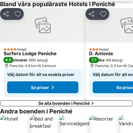
Bland våra populäraste Hotels i Peniché
Dela
Lägg till i Mina Favoriter
Dela
Lägg till i Mi
Hotell
Hotell
4 Stjärnor
3 Stjärnor
Surfers Lodge Peniche
D. Antonia
8,9
7,7
Utmärkt
(
950 betyg
)
Bra
(
49 betyg
)
Peniché, 4.8 km till Centrum
Peniché, 0.3 km till C
Välj datum för att se exakta priser
Välj datum för att s
Se priser
Se prise
Se alla boenden i Peniché
Andra boenden i Peniché