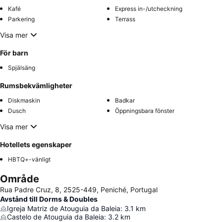
Kafé
Express in-/utcheckning
Parkering
Terrass
Visa mer
För barn
Spjälsäng
Rumsbekvämligheter
Diskmaskin
Badkar
Dusch
Öppningsbara fönster
Visa mer
Hotellets egenskaper
HBTQ+-vänligt
Område
Rua Padre Cruz, 8, 2525-449, Peniché, Portugal
Avstånd till Dorms & Doubles
Igreja Matriz de Atouguia da Baleia
:
3.1
km
Castelo de Atouguia da Baleia
:
3.2
km