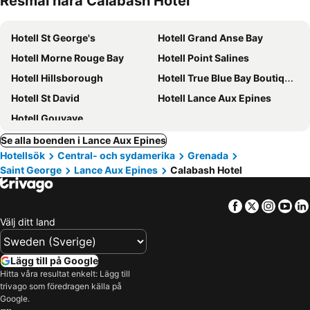
Resmål nära Calabash Hotel
Hotell St George's
Hotell Grand Anse Bay
Hotell Morne Rouge Bay
Hotell Point Salines
Hotell Hillsborough
Hotell True Blue Bay Boutique Resort
Hotell St David
Hotell Lance Aux Epines
Hotell Gouyave
Se alla boenden i Lance Aux Epines
Hotellsök
Central- och sydamerika
Grenada
Saint George
Lance Aux Epines
Calabash Hotel
Facebook
Twitter
Insta
Yo
Välj ditt land
Lägg till på Google
Hitta våra resultat enkelt: Lägg till
trivago som föredragen källa på
Google.