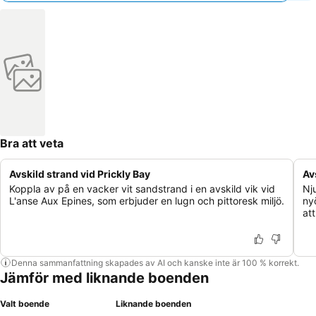
Bra att veta
Avskild strand vid Prickly Bay
Av
Koppla av på en vacker vit sandstrand i en avskild vik vid
Nj
L'anse Aux Epines, som erbjuder en lugn och pittoresk miljö.
ny
at
Denna sammanfattning skapades av AI och kanske inte är 100 % korrekt.
Jämför med liknande boenden
Valt boende
Liknande boenden