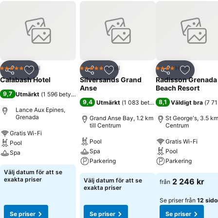
Hotell
Hotell
Hotell
5 Stjärnor
5 Stjärnor
4 Stjärnor
Dela
Lägg till i Mina Favoriter
Dela
Lägg till i Mina Favoriter
Dela
Lägg till
Calabash Hotel
Silversands Grand
Radisson Grenada
Anse
Beach Resort
9,7
Utmärkt
(
1 596 betyg
)
9,4
8,1
Utmärkt
(
1 083 betyg
)
Väldigt bra
(
7 71
Lance Aux Epines,
Grenada
Grand Anse Bay, 1.2 km
St George's, 3.5 km 
till Centrum
Centrum
Gratis Wi-Fi
Pool
Gratis Wi-Fi
Pool
Spa
Pool
Spa
Parkering
Parkering
Välj datum för att se
exakta priser
Välj datum för att se
2 246 kr
från
exakta priser
Se priser från
12 sido
Se priser
Se priser
Se priser