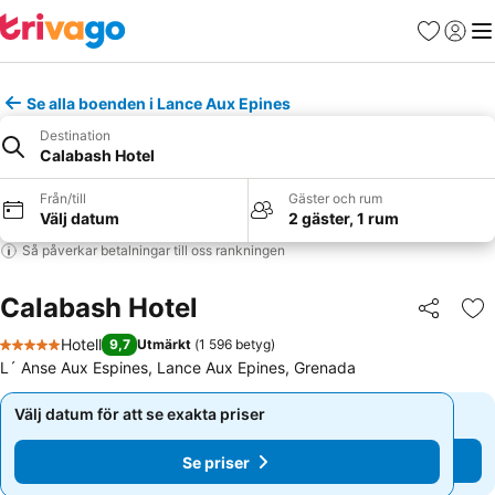
Favoriter
Logga 
Me
Se alla boenden i Lance Aux Epines
Destination
Calabash Hotel
Från/till
Gäster och rum
Välj datum
2 gäster, 1 rum
Så påverkar betalningar till oss rankningen
Calabash Hotel
Dela
Läg
Hotell
9,7
Utmärkt
(
1 596 betyg
)
5 Stjärnor
L´ Anse Aux Espines, Lance Aux Epines, Grenada
Välj datum för att se exakta priser
Välj datum för att se exakta priser
Se priser
Se priser