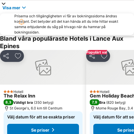
Visa mer
Priserna och tillgängligheten vi får av bokningssidorna ändras
konstant. Det betyder att det kan hända att du inte hittar exakt
samma erbjudande du såg på trivago när du hamnar på
bokningssidan.
Bland våra populäraste Hotels i Lance Aux
Epines
Populärt val
Dela
Lägg till i Mina Favoriter
Dela
Lägg till i Mi
Hotell
Hotell
3 Stjärnor
3 Stjärnor
The Relax Inn
Gem Holiday Beac
8,3
7,9
Väldigt bra
(
350 betyg
)
Bra
(
820 betyg
)
St George's, 6.0 km till Centrum
Morne Rouge Bay, 3.4 
Välj datum för att se exakta priser
Välj datum för att s
Se priser
Se prise