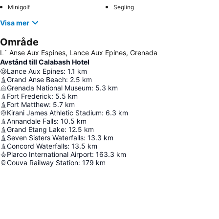
Minigolf
Segling
Visa mer
Område
L´ Anse Aux Espines, Lance Aux Epines, Grenada
Avstånd till Calabash Hotel
Lance Aux Epines
:
1.1
km
Grand Anse Beach
:
2.5
km
Grenada National Museum
:
5.3
km
Fort Frederick
:
5.5
km
Fort Matthew
:
5.7
km
Kirani James Athletic Stadium
:
6.3
km
Annandale Falls
:
10.5
km
Grand Etang Lake
:
12.5
km
Seven Sisters Waterfalls
:
13.3
km
Concord Waterfalls
:
13.5
km
Piarco International Airport
:
163.3
km
Couva Railway Station
:
179
km