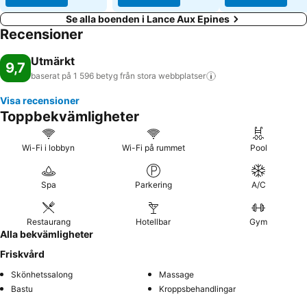
Se alla boenden i Lance Aux Epines
Recensioner
Utmärkt
9,7
baserat på 1 596 betyg från stora
webbplatser
Visa recensioner
Toppbekvämligheter
Wi-Fi i lobbyn
Wi-Fi på rummet
Pool
Spa
Parkering
A/C
Restaurang
Hotellbar
Gym
Alla bekvämligheter
Friskvård
Skönhetssalong
Massage
Bastu
Kroppsbehandlingar