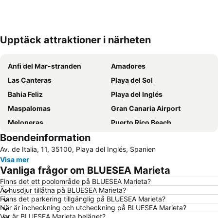
Upptäck attraktioner i närheten
Förstora kartan
Anfi del Mar-stranden
Amadores
Las Canteras
Playa del Sol
Bahia Feliz
Playa del Inglés
Maspalomas
Gran Canaria Airport
Meloneras
Puerto Rico Beach
Boendeinformation
Aeropuerto Internacional de Gran Canaria
Yumbo centrum
Av. de Italia, 11, 35100, Playa del Inglés, Spanien
Playa de Mogán
Playa de San Agustín
Visa mer
Taurito
Puerto de Mogan
Vanliga frågor om BLUESEA Marieta
Vegueta
Gran Casino Costa Meloneras
Finns det ett poolområde på BLUESEA Marieta?
Är husdjur tillåtna på BLUESEA Marieta?
Puerto de Mogán
Parque Santa Catalina
Finns det parkering tillgänglig på BLUESEA Marieta?
Arguineguín
Las Palmas
När är incheckning och utcheckning på BLUESEA Marieta?
Var är BLUESEA Marieta beläget?