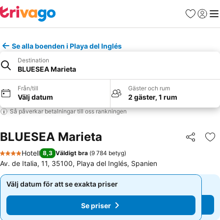
Favoriter
Logga 
Me
Se alla boenden i Playa del Inglés
Destination
BLUESEA Marieta
Från/till
Gäster och rum
Välj datum
2 gäster, 1 rum
Så påverkar betalningar till oss rankningen
BLUESEA Marieta
Dela
Läg
Hotell
8,3
Väldigt bra
(
9 784 betyg
)
4 Stjärnor
Av. de Italia, 11, 35100, Playa del Inglés, Spanien
Välj datum för att se exakta priser
Välj datum för att se exakta priser
Se priser
Se priser