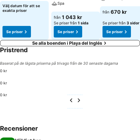
Spa
Se priser
Välj datum för att se
Se priser
exakta priser
670 kr
från
Se priser
1 043 kr
från
Se priser från
1 sida
Se priser från
3 sidor
Se priser
Se priser
Se priser
Se alla boenden i Playa del Inglés
Pristrend
Baserat på de lägsta priserna på trivago från de 30 senaste dagarna
0 kr
0 kr
0 kr
Recensioner