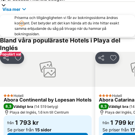
Maspalomas Golf
Rimini
Visa mer
Faro de Maspalomas
Puerto de Arguineguin
Priserna och tillgängligheten vi får av bokningssidorna ändras
Talasoterapia Canarias San Agustín
Sanddynerna i Maspalomas
konstant. Det betyder att det kan hända att du inte hittar exakt
Lago Taurito Oasis
Paseo De Las Canteras
samma erbjudande du såg på trivago när du hamnar på
bokningssidan.
Shopping Center Meloneras Playa
Arinaga
Bland våra populäraste Hotels i Playa del
Las Palmeras Golf Sport Urban Resort
Carnaval de Las Palmas de Gran Canaria
Inglés
Populärt val
Playa de las Burras
Las Burras-Puerto Chico
Dela
Lägg till i Mina Favoriter
Dela
Lägg till 
Puerto de las Nieves
Paseo por la playa de Las Canteras
Paseo por la playa de Las Alcaravaneras
Puerto de Las Palmas
Gay Pride
Triana
Pasito Blanco
Spa Corallium Costa Meloneras
Hotell
Hotell
3 Stjärnor
Port of San Juan
Plaza de Canarias
4 Stjärnor
Abora Continental by Lopesan Hotels
Abora Catarina
8,3
8,3
Väldigt bra
(
14 519 betyg
)
Väldigt bra
(
14
Ermita de San Antonio Abad
Centro Comercial Las Ramblas Centro
Playa del Inglés, 1.6 km till Centrum
Playa del Inglés, 
Zona Comercial Calle Triana
Centro Comercial Las Arenas
1 793 kr
1 799 kr
från
från
Se priser från
15 sidor
Se priser från
17