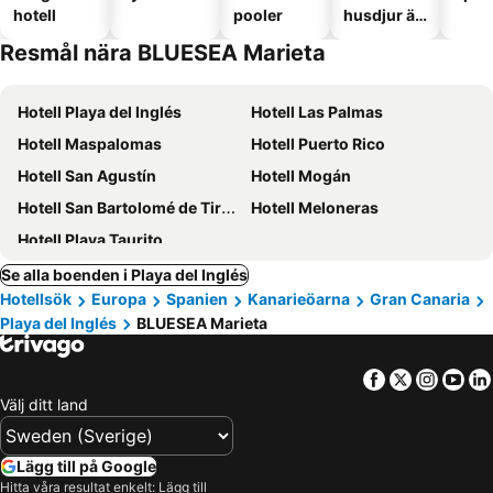
hotell
pooler
husdjur är
tillåtna
Resmål nära BLUESEA Marieta
Hotell Playa del Inglés
Hotell Las Palmas
Hotell Maspalomas
Hotell Puerto Rico
Hotell San Agustín
Hotell Mogán
Hotell San Bartolomé de Tirajana
Hotell Meloneras
Hotell Playa Taurito
Se alla boenden i Playa del Inglés
Hotellsök
Europa
Spanien
Kanarieöarna
Gran Canaria
Playa del Inglés
BLUESEA Marieta
Facebook
Twitter
Insta
Yo
Välj ditt land
Lägg till på Google
Hitta våra resultat enkelt: Lägg till