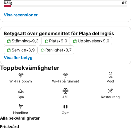
Dålig
6
%
Visa recensioner
Betygsatt över genomsnittet för Playa del Inglés
Stämning
•
9,3
Plats
•
9,0
Upplevelser
•
9,0
Service
•
8,9
Renlighet
•
8,7
Visa fler betyg
Toppbekvämligheter
Wi-Fi i lobbyn
Wi-Fi på rummet
Pool
Spa
A/C
Restaurang
Hotellbar
Gym
Alla bekvämligheter
Friskvård