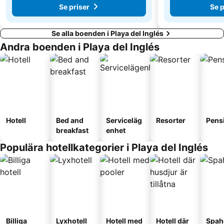
Se priser
Se p
Se alla boenden i Playa del Inglés
Andra boenden i Playa del Inglés
Hotell
Bed and
Serviceläg
Resorter
Pens
breakfast
enhet
Populära hotellkategorier i Playa del Inglés
Billiga
Lyxhotell
Hotell med
Hotell där
Spah