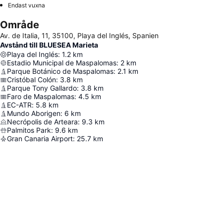
Endast vuxna
Område
Av. de Italia, 11, 35100, Playa del Inglés, Spanien
Avstånd till BLUESEA Marieta
Playa del Inglés
:
1.2
km
Estadio Municipal de Maspalomas
:
2
km
Parque Botánico de Maspalomas
:
2.1
km
Cristóbal Colón
:
3.8
km
Parque Tony Gallardo
:
3.8
km
Faro de Maspalomas
:
4.5
km
EC-ATR
:
5.8
km
Mundo Aborigen
:
6
km
Necrópolis de Arteara
:
9.3
km
Palmitos Park
:
9.6
km
Gran Canaria Airport
:
25.7
km