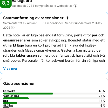
Väldigt bra
8,3
baserat på 9 784 betyg från stora
webbplatser
Sammanfattning av recensioner
Sammanfattat av AI från 1 000+ recensioner · Senast uppdaterad: 29 May
2026
Detta hotell är en lugn oas endast för vuxna, perfekt för
par
och
ensamresenärer
som söker avkoppling. Boendet ståtar med ett
utmärkt läge
bara en kort promenad från Playa del Inglés-
stranden och Maspalomas-dynerna. Gästerna kan njuta av den
rofyllda
takterrassen
som erbjuder fantastisk havsutsikt och två
små pooler. Personalen får konsekvent beröm för sin vänliga och
professionella service, som kompletterar en varierad buffé av
Visa mer
god kvalitet som inkluderar nygjorda omeletter. För en verkligt
fridfull upplevelse, överväg att boka ett rum på en högre våning
för att njuta av den bästa utsikten och minimera eventuellt
Gästrecensioner
buller.
Utmärkt
49
%
Väldigt bra
25
%
Bra
14
%
Skäligt
6
%